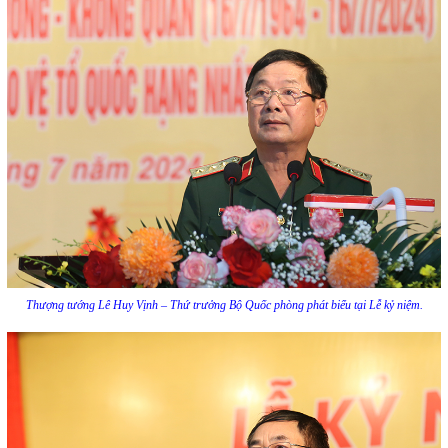
Thượng tướng Lê Huy Vịnh – Thứ trưởng Bộ Quốc phòng phát biểu tại Lễ kỷ niệm.