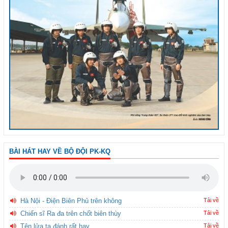
BÀI HÁT HAY VỀ BỘ ĐỘI PK-KQ
Hà Nội - Điện Biên Phủ trên không
Tải về
Chiến sĩ Ra đa trên chốt biên thùy
Tải về
Tên lửa ta đánh rất hay
Tải về