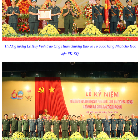
Thượng tướng Lê Huy Vịnh trao tặng Huân chương Bảo vệ Tổ quốc hạng Nhất cho Học
viện PK-KQ.