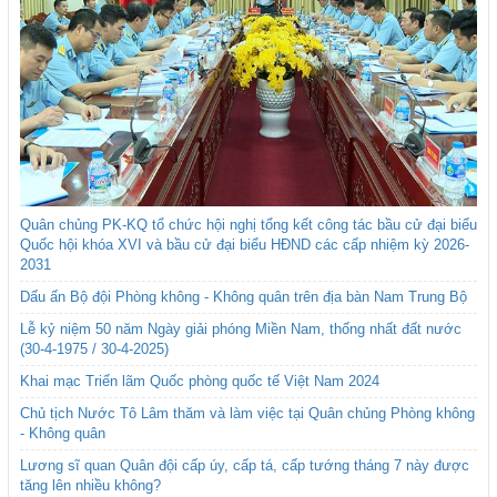
Quân chủng PK-KQ tổ chức hội nghị tổng kết công tác bầu cử đại biểu
Quốc hội khóa XVI và bầu cử đại biểu HĐND các cấp nhiệm kỳ 2026-
2031
Dấu ấn Bộ đội Phòng không - Không quân trên địa bàn Nam Trung Bộ
Lễ kỷ niệm 50 năm Ngày giải phóng Miền Nam, thống nhất đất nước
(30-4-1975 / 30-4-2025)
Khai mạc Triển lãm Quốc phòng quốc tế Việt Nam 2024
Chủ tịch Nước Tô Lâm thăm và làm việc tại Quân chủng Phòng không
- Không quân
Lương sĩ quan Quân đội cấp úy, cấp tá, cấp tướng tháng 7 này được
tăng lên nhiều không?