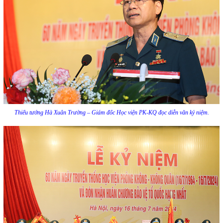
Thiếu tướng Hà Xuân Trường – Giám đốc Học viện PK-KQ đọc diễn văn kỷ niệm.