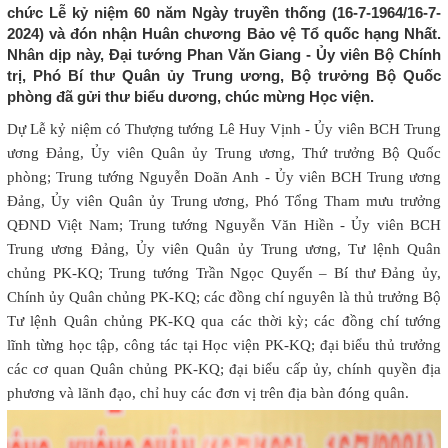
chức Lễ kỷ niệm 60 năm Ngày truyền thống (16-7-1964/16-7-
2024) và đón nhận Huân chương Bảo vệ Tổ quốc hạng Nhất.
Nhân dịp này, Đại tướng Phan Văn Giang - Ủy viên Bộ Chính
trị, Phó Bí thư Quân ủy Trung ương, Bộ trưởng Bộ Quốc
phòng đã gửi thư biểu dương, chúc mừng Học viện.
Dự Lễ kỷ niệm có Thượng tướng Lê Huy Vịnh - Ủy viên BCH Trung
ương Đảng, Ủy viên Quân ủy Trung ương, Thứ trưởng Bộ Quốc
phòng; Trung tướng Nguyễn Doãn Anh - Ủy viên BCH Trung ương
Đảng, Ủy viên Quân ủy Trung ương, Phó Tổng Tham mưu trưởng
QĐND Việt Nam; Trung tướng Nguyễn Văn Hiền - Ủy viên BCH
Trung ương Đảng, Ủy viên Quân ủy Trung ương, Tư lệnh Quân
chủng PK-KQ; Trung tướng Trần Ngọc Quyến – Bí thư Đảng ủy,
Chính ủy Quân chủng PK-KQ; các đồng chí nguyên là thủ trưởng Bộ
Tư lệnh Quân chủng PK-KQ qua các thời kỳ; các đồng chí tướng
lĩnh từng học tập, công tác tại Học viện PK-KQ; đại biểu thủ trưởng
các cơ quan Quân chủng PK-KQ; đại biểu cấp ủy, chính quyền địa
phương và lãnh đạo, chỉ huy các đơn vị trên địa bàn đóng quân.