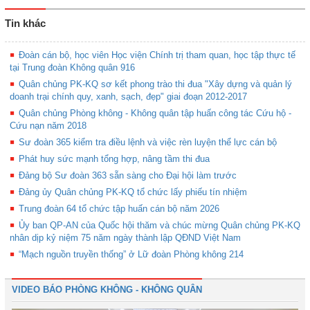
Tin khác
Đoàn cán bộ, học viên Học viện Chính trị tham quan, học tập thực tế
tại Trung đoàn Không quân 916
Quân chủng PK-KQ sơ kết phong trào thi đua "Xây dựng và quản lý
doanh trại chính quy, xanh, sạch, đẹp" giai đoạn 2012-2017
Quân chủng Phòng không - Không quân tập huấn công tác Cứu hộ -
Cứu nạn năm 2018
Sư đoàn 365 kiểm tra điều lệnh và việc rèn luyện thể lực cán bộ
Phát huy sức mạnh tổng hợp, nâng tầm thi đua
Đảng bộ Sư đoàn 363 sẵn sàng cho Đại hội làm trước
Đảng ủy Quân chủng PK-KQ tổ chức lấy phiếu tín nhiệm
Trung đoàn 64 tổ chức tập huấn cán bộ năm 2026
Ủy ban QP-AN của Quốc hội thăm và chúc mừng Quân chủng PK-KQ
nhân dịp kỷ niệm 75 năm ngày thành lập QĐND Việt Nam
“Mạch nguồn truyền thống” ở Lữ đoàn Phòng không 214
VIDEO BÁO PHÒNG KHÔNG - KHÔNG QUÂN