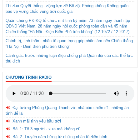
Thi đua Quyết thắng - động lực để Bộ đội Phòng không-Không quân
bảo vệ vững chắc vùng trời quốc gia
Quân chủng PK-KQ tổ chức mít tinh kỷ niệm 73 năm ngày thành lập
QĐND Việt Nam, 28 năm ngày hội quốc phòng toàn dân và 45 năm
Chiến thắng “Hà Nội - Điện Biên Phủ trên không” (12-1972 / 12-2017)
Chính trị, tinh thần - nhân tố quan trọng góp phần làm nên Chiến thắng
"Hà Nội - Điện Biên phủ trên không"
Cảnh giác trước những luận điệu chống phá Quân đội của các thế lực
thù địch
CHƯƠNG TRÌNH RADIO
Đại tướng Phùng Quang Thanh với nhà báo chiến sĩ - những ân
tình để lại
Xanh mãi tình yêu bầu trời
Bài 1: Tổ 3 người - xưa mà không cũ
Bài 2: Truyền cảm hứng từ những nhân tố điển hình