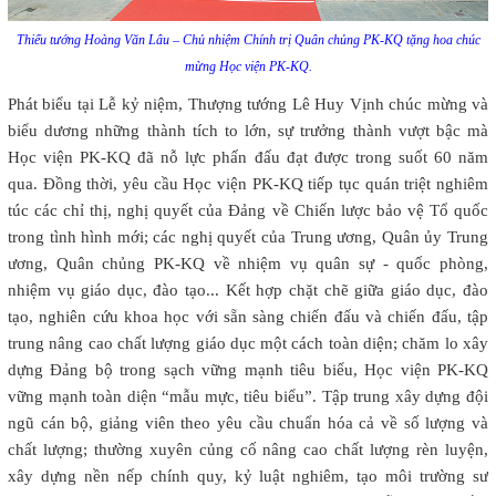
Thiếu tướng Hoàng Văn Lâu – Chủ nhiệm Chính trị Quân chủng PK-KQ tặng hoa chúc
mừng Học viện PK-KQ.
Phát biểu tại Lễ kỷ niệm, Thượng tướng Lê Huy Vịnh chúc mừng và
biểu dương những thành tích to lớn, sự trưởng thành vượt bậc mà
Học viện PK-KQ đã nỗ lực phấn đấu đạt được trong suốt 60 năm
qua. Đồng thời, yêu cầu Học viện PK-KQ tiếp tục quán triệt nghiêm
túc các chỉ thị, nghị quyết của Đảng về Chiến lược bảo vệ Tổ quốc
trong tình hình mới; các nghị quyết của Trung ương, Quân ủy Trung
ương, Quân chủng PK-KQ về nhiệm vụ quân sự - quốc phòng,
nhiệm vụ giáo dục, đào tạo... Kết hợp chặt chẽ giữa giáo dục, đào
tạo, nghiên cứu khoa học với sẵn sàng chiến đấu và chiến đấu, tập
trung nâng cao chất lượng giáo dục một cách toàn diện; chăm lo xây
dựng Đảng bộ trong sạch vững mạnh tiêu biểu, Học viện PK-KQ
vững mạnh toàn diện “mẫu mực, tiêu biểu”. Tập trung xây dựng đội
ngũ cán bộ, giảng viên theo yêu cầu chuẩn hóa cả về số lượng và
chất lượng; thường xuyên củng cố nâng cao chất lượng rèn luyện,
xây dựng nền nếp chính quy, kỷ luật nghiêm, tạo môi trường sư