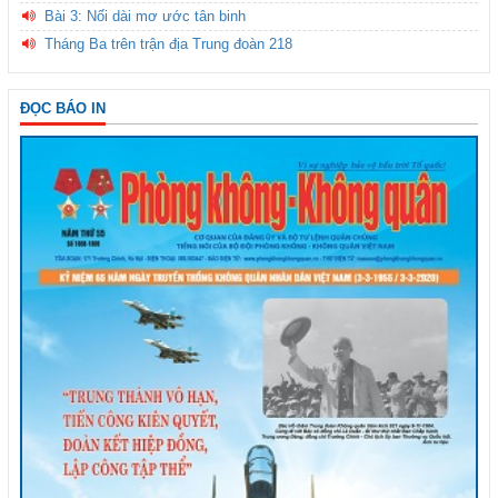
Bài 3: Nối dài mơ ước tân binh
Tháng Ba trên trận địa Trung đoàn 218
ĐỌC BÁO IN