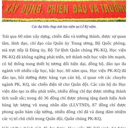
Các đại biểu chụp ảnh lưu niệm tại Lễ Kỷ niệm.
Trải qua 60 năm xây dựng, chiến đấu và trưởng thành, được sự quan
tâm, lãnh đạo, chỉ đạo của Quân ủy Trung ương, Bộ Quốc phòng,
mà trực tiếp là Đảng ủy, Bộ Tư lệnh Quân chủng PK-KQ, Học viện
PK-KQ đã không ngừng phát triển, trở thành một học viện lớn mạnh,
có hệ thống trang thiết bị tương đối hiện đại, đồng bộ, đào tạo đa
ngành với nhiều cấp học, bậc học. 60 năm qua, Học viện PK-KQ đã
đào tạo, bồi dưỡng được hàng vạn cán bộ, sĩ quan với các chuyên
ngành PK, KQ, tác chiến điện tử cho Quân đội. Các cán bộ do Học
viện đào tạo ra đều phát triển, nhiều đồng chí đạt được những thành
tích xuất sắc; trong đó 36 đồng chí được phong tặng danh hiệu Anh
hùng lực lượng vũ trang nhân dân (LLVTND), 87 đồng chí được
phong quân hàm cấp tướng, nhiều đồng chí đã và đang đảm nhiệm
các vị trí chủ chốt trong Quân đội, Quân chủng PK-KQ.