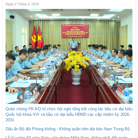
Ngày 2 Tháng 4, 2026
Quân chủng PK-KQ tổ chức hội nghị tổng kết công tác bầu cử đại biểu
Quốc hội khóa XVI và bầu cử đại biểu HĐND các cấp nhiệm kỳ 2026-
2031
Dấu ấn Bộ đội Phòng không - Không quân trên địa bàn Nam Trung Bộ
Lễ kỷ niệm 50 năm Ngày giải phóng Miền Nam, thống nhất đất nước