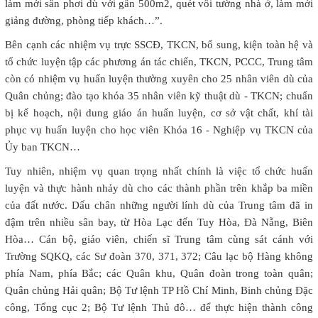
làm mới sân phơi dù với gần 500m2, quét vôi tường nhà ở, làm mới
giảng đường, phòng tiếp khách…”.
Bên cạnh các nhiệm vụ trực SSCĐ, TKCN, bổ sung, kiện toàn hệ và
tổ chức luyện tập các phương án tác chiến, TKCN, PCCC, Trung tâm
còn có nhiệm vụ huấn luyện thường xuyên cho 25 nhân viên dù của
Quân chủng; đào tạo khóa 35 nhân viên kỹ thuật dù - TKCN; chuẩn
bị kế hoạch, nội dung giáo án huấn luyện, cơ sở vật chất, khí tài
phục vụ huấn luyện cho học viên Khóa 16 - Nghiệp vụ TKCN của
Ủy ban TKCN…
Tuy nhiên, nhiệm vụ quan trọng nhất chính là việc tổ chức huấn
luyện và thực hành nhảy dù cho các thành phần trên khắp ba miền
của đất nước. Dấu chân những người lính dù của Trung tâm đã in
đậm trên nhiều sân bay, từ Hòa Lạc đến Tuy Hòa, Đà Nẵng, Biên
Hòa… Cán bộ, giáo viên, chiến sĩ Trung tâm cùng sát cánh với
Trường SQKQ, các Sư đoàn 370, 371, 372; Câu lạc bộ Hàng không
phía Nam, phía Bắc; các Quân khu, Quân đoàn trong toàn quân;
Quân chủng Hải quân; Bộ Tư lệnh TP Hồ Chí Minh, Binh chủng Đặc
công, Tổng cục 2; Bộ Tư lệnh Thủ đô… để thực hiện thành công