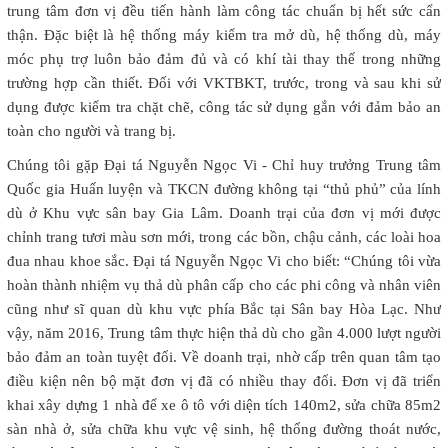
trung tâm đơn vị đều tiến hành làm công tác chuẩn bị hết sức cẩn
thận. Đặc biệt là hệ thống máy kiểm tra mở dù, hệ thống dù, máy
móc phụ trợ luôn bảo đảm đủ và có khí tài thay thế trong những
trường hợp cần thiết. Đối với VKTBKT, trước, trong và sau khi sử
dụng được kiểm tra chặt chẽ, công tác sử dụng gắn với đảm bảo an
toàn cho người và trang bị.
Chúng tôi gặp Đại tá Nguyễn Ngọc Vi - Chỉ huy trưởng Trung tâm
Quốc gia Huấn luyện và TKCN đường không tại “thủ phủ” của lính
dù ở Khu vực sân bay Gia Lâm. Doanh trại của đơn vị mới được
chỉnh trang tươi màu sơn mới, trong các bồn, chậu cảnh, các loài hoa
đua nhau khoe sắc. Đại tá Nguyễn Ngọc Vi cho biết: “Chúng tôi vừa
hoàn thành nhiệm vụ thả dù phân cấp cho các phi công và nhân viên
cũng như sĩ quan dù khu vực phía Bắc tại Sân bay Hòa Lạc. Như
vậy, năm 2016, Trung tâm thực hiện thả dù cho gần 4.000 lượt người
bảo đảm an toàn tuyệt đối. Về doanh trại, nhờ cấp trên quan tâm tạo
điều kiện nên bộ mặt đơn vị đã có nhiều thay đổi. Đơn vị đã triển
khai xây dựng 1 nhà để xe ô tô với diện tích 140m2, sửa chữa 85m2
sàn nhà ở, sửa chữa khu vực vệ sinh, hệ thống đường thoát nước,