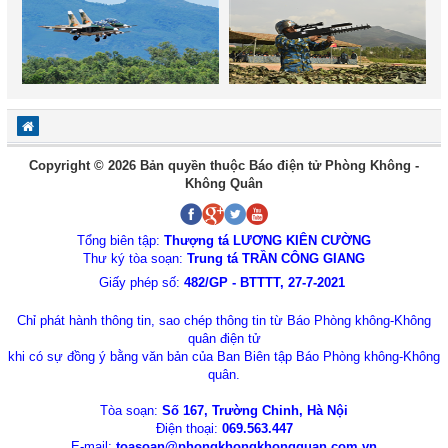
Copyright © 2026 Bản quyền thuộc Báo điện tử Phòng Không -
Không Quân
Tổng biên tập:
Thượng tá LƯƠNG KIÊN CƯỜNG
Thư ký tòa soạn:
Trung tá TRẦN CÔNG GIANG
Giấy phép số:
482/GP - BTTTT, 27-7-2021
Chỉ phát hành thông tin, sao chép thông tin từ Báo Phòng không-Không
quân điện tử
khi có sự đồng ý bằng văn bản của Ban Biên tập Báo Phòng không-Không
quân.
Tòa soạn:
Số 167, Trường Chinh, Hà Nội
Điện thoại:
069.563.447
E-mail:
toasoan@phongkhongkhongquan.com.vn