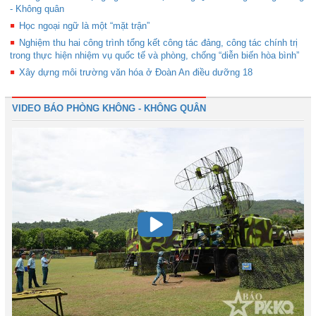
- Không quân
Học ngoại ngữ là một “mặt trận”
Nghiệm thu hai công trình tổng kết công tác đảng, công tác chính trị
trong thực hiện nhiệm vụ quốc tế và phòng, chống “diễn biến hòa bình”
Xây dựng môi trường văn hóa ở Đoàn An điều dưỡng 18
VIDEO BÁO PHÒNG KHÔNG - KHÔNG QUÂN