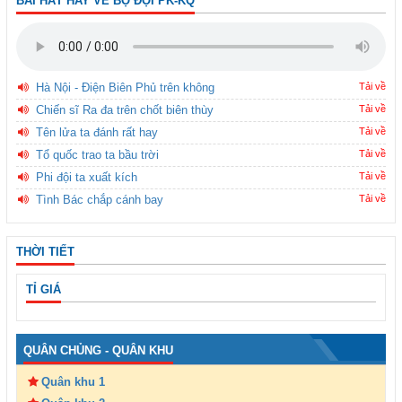
BÀI HÁT HAY VỀ BỘ ĐỘI PK-KQ
Hà Nội - Điện Biên Phủ trên không
Tải về
Chiến sĩ Ra đa trên chốt biên thùy
Tải về
Tên lửa ta đánh rất hay
Tải về
Tổ quốc trao ta bầu trời
Tải về
Phi đội ta xuất kích
Tải về
Tình Bác chắp cánh bay
Tải về
THỜI TIẾT
TỈ GIÁ
QUÂN CHỦNG - QUÂN KHU
Quân khu 1