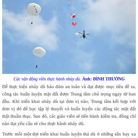
Các vận động viên thực hành nhảy dù.
Ảnh: ĐÌNH THƯỞNG
Để thực hiện nhảy dù bảo đảm an toàn và đạt được mục tiêu đề ra,
công tác huấn luyện mặt đất được Trung tâm chú trọng ngay từ ban
đầu. Khi triển khai nhảy dù tại đơn vị nào, Trung tâm kết hợp với
đơn vị đó để học tập lý thuyết và huấn luyện các động tác mặt đất
thật thuần thục. Sau đó, các giáo viên sẽ tiến hành kiểm tra, đồng chí
nào đạt yêu cầu sẽ cho thực hành nhảy dù.
Trước mỗi một đợt triển khai huấn luyện thả dù ở những sân bay xa