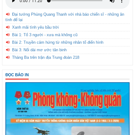
Đại tướng Phùng Quang Thanh với nhà báo chiến sĩ - những ân
tình để lại
Xanh mãi tình yêu bầu trời
Bài 1: Tổ 3 người - xưa mà không cũ
Bài 2: Truyền cảm hứng từ những nhân tố điển hình
Bài 3: Nối dài mơ ước tân binh
Tháng Ba trên trận địa Trung đoàn 218
ĐỌC BÁO IN