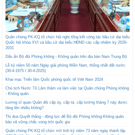
Quân chủng PK-KQ tổ chức hội nghị tổng kết công tác bầu cử đại biểu
Quốc hội khóa XVI và bầu cử đại biểu HĐND các cấp nhiệm kỳ 2026-
2031
Dấu ấn Bộ đội Phòng không - Không quân trên địa bàn Nam Trung Bộ
Lễ kỷ niệm 50 năm Ngày giải phóng Miền Nam, thống nhất đất nước
(30-4-1975 / 30-4-2025)
Khai mạc Triển lãm Quốc phòng quốc tế Việt Nam 2024
Chủ tịch Nước Tô Lâm thăm và làm việc tại Quân chủng Phòng không
- Không quân
Lương sĩ quan Quân đội cấp úy, cấp tá, cấp tướng tháng 7 này được
tăng lên nhiều không?
Thi đua Quyết thắng - động lực để Bộ đội Phòng không-Không quân
bảo vệ vững chắc vùng trời quốc gia
Quân chủng PK-KQ tổ chức mít tinh kỷ niệm 73 năm ngày thành lập