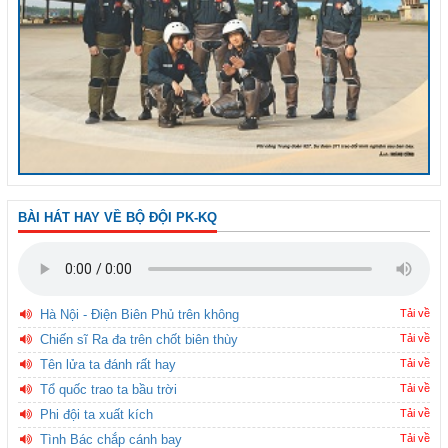
BÀI HÁT HAY VỀ BỘ ĐỘI PK-KQ
Hà Nội - Điện Biên Phủ trên không
Tải về
Chiến sĩ Ra đa trên chốt biên thùy
Tải về
Tên lửa ta đánh rất hay
Tải về
Tổ quốc trao ta bầu trời
Tải về
Phi đội ta xuất kích
Tải về
Tình Bác chắp cánh bay
Tải về