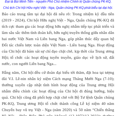
Đại tá Bùi Minh Tiến - nguyên Phó Chủ nhiệm Chính trị Quân chủng PK-KQ,
Chủ tịch Chi hội Hữu nghị Việt - Nga, Quân chủng PK-KQ phát biểu tại đại hội.
Báo cáo trung tâm tại đại hội đã nêu rõ: Trong nhiệm kỳ đầu tiên
(2019 - 2024), Chi hội Hữu nghị Việt - Nga, Quân chủng PK-KQ đã
tích cực tham gia các hoạt động hữu nghị nhằm tiếp tục phát triển và
làm sâu sắc thêm tình đoàn kết, hữu nghị truyền thống giữa nhân dân
hai nước Việt Nam và Liên bang Nga, góp phần thúc đẩy quan hệ
Đối tác chiến lược toàn diện Việt Nam - Liên bang Nga. Hoạt động
của Chi hội đã bám sát sự chỉ đạo chặt chẽ, kịp thời của Trung ương
Hội; tổ chức các hoạt động tuyên truyền, giáo dục về lịch sử, đất
nước, con người Liên bang Nga...
Hằng năm, Chi hội đều cử đoàn đại biểu tới thăm, đặt hoa tại tượng
đài V.I. Lê-nin nhân kỷ niệm Cách mạng Tháng Mười Nga (7-10);
thường xuyên cập nhật tình hình hoạt động của Trung ương Hội
nhằm điều chỉnh các hoạt động của Chi hội đi đúng hướng, hiệu
quả. Chi hội cũng đã phối hợp chặt chẽ với Bộ Tư lệnh Quân chủng
PK-KQ, Trung ương Hội tổ chức thành công Lễ kỷ niệm 40 năm
Chuyến bay vũ trụ Việt - Nga (năm 2020) và 50 năm “Chiến thắng