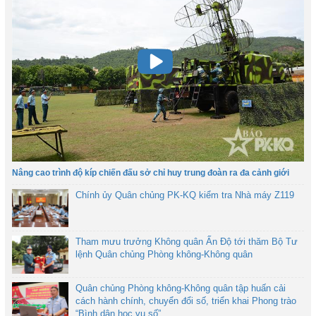
Nâng cao trình độ kíp chiến đấu sở chỉ huy trung đoàn ra đa cảnh giới
Chính ủy Quân chủng PK-KQ kiểm tra Nhà máy Z119
Tham mưu trưởng Không quân Ấn Độ tới thăm Bộ Tư
lệnh Quân chủng Phòng không-Không quân
Quân chủng Phòng không-Không quân tập huấn cải
cách hành chính, chuyển đổi số, triển khai Phong trào
“Bình dân học vụ số”