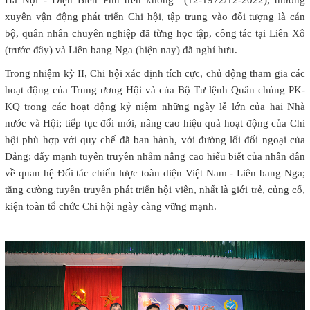
Hà Nội - Điện Biên Phủ trên không” (12-1972/12-2022); thường
xuyên vận động phát triển Chi hội, tập trung vào đối tượng là cán
bộ, quân nhân chuyên nghiệp đã từng học tập, công tác tại Liên Xô
(trước đây) và Liên bang Nga (hiện nay) đã nghỉ hưu.
Trong nhiệm kỳ II, Chi hội xác định tích cực, chủ động tham gia các
hoạt động của Trung ương Hội và của Bộ Tư lệnh Quân chủng PK-
KQ trong các hoạt động kỷ niệm những ngày lễ lớn của hai Nhà
nước và Hội; tiếp tục đổi mới, nâng cao hiệu quả hoạt động của Chi
hội phù hợp với quy chế đã ban hành, với đường lối đối ngoại của
Đảng; đẩy mạnh tuyên truyền nhằm nâng cao hiểu biết của nhân dân
về quan hệ Đối tác chiến lược toàn diện Việt Nam - Liên bang Nga;
tăng cường tuyên truyền phát triển hội viên, nhất là giới trẻ, củng cố,
kiện toàn tổ chức Chi hội ngày càng vững mạnh.