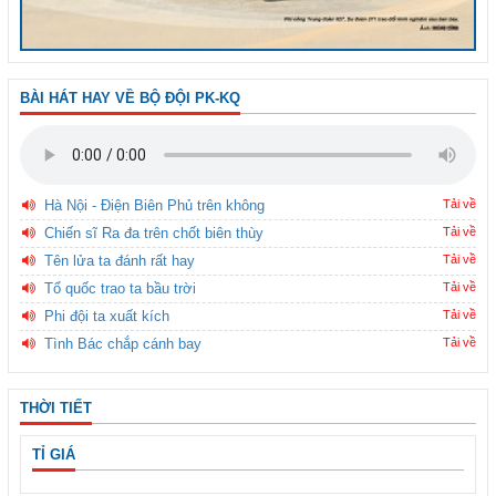
BÀI HÁT HAY VỀ BỘ ĐỘI PK-KQ
Hà Nội - Điện Biên Phủ trên không
Tải về
Chiến sĩ Ra đa trên chốt biên thùy
Tải về
Tên lửa ta đánh rất hay
Tải về
Tổ quốc trao ta bầu trời
Tải về
Phi đội ta xuất kích
Tải về
Tình Bác chắp cánh bay
Tải về
THỜI TIẾT
TỈ GIÁ