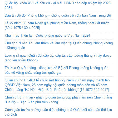
Quốc hội khóa XVI và bầu cử đại biểu HĐND các cấp nhiệm kỳ 2026-
2031
Dấu ấn Bộ đội Phòng không - Không quân trên địa bàn Nam Trung Bộ
Lễ kỷ niệm 50 năm Ngày giải phóng Miền Nam, thống nhất đất nước
(30-4-1975 / 30-4-2025)
Khai mạc Triển lãm Quốc phòng quốc tế Việt Nam 2024
Chủ tịch Nước Tô Lâm thăm và làm việc tại Quân chủng Phòng không
- Không quân
Lương sĩ quan Quân đội cấp úy, cấp tá, cấp tướng tháng 7 này được
tăng lên nhiều không?
Thi đua Quyết thắng - động lực để Bộ đội Phòng không-Không quân
bảo vệ vững chắc vùng trời quốc gia
Quân chủng PK-KQ tổ chức mít tinh kỷ niệm 73 năm ngày thành lập
QĐND Việt Nam, 28 năm ngày hội quốc phòng toàn dân và 45 năm
Chiến thắng “Hà Nội - Điện Biên Phủ trên không” (12-1972 / 12-2017)
Chính trị, tinh thần - nhân tố quan trọng góp phần làm nên Chiến thắng
"Hà Nội - Điện Biên phủ trên không"
Cảnh giác trước những luận điệu chống phá Quân đội của các thế lực
thù địch