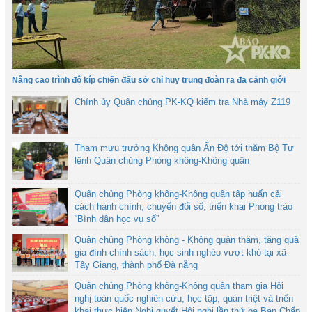
Nâng cao trình độ kíp chiến đấu sở chỉ huy trung đoàn ra đa cảnh giới
Chính ủy Quân chủng PK-KQ kiểm tra Nhà máy Z119
Tham mưu trưởng Không quân Ấn Độ tới thăm Bộ Tư
lệnh Quân chủng Phòng không-Không quân
Quân chủng Phòng không-Không quân tập huấn cải
cách hành chính, chuyển đổi số, triển khai Phong trào
“Bình dân học vụ số”
Quân chủng Phòng không - Không quân thăm, tặng quà
gia đình chính sách, học sinh nghèo vượt khó tại xã
Tây Giang, thành phố Đà nẵng
Quân chủng Phòng không-Không quân tham gia Hội
nghị toàn quốc nghiên cứu, học tập, quán triệt và triển
khai thực hiện Nghị quyết Hội nghị lần thứ ba Ban Chấp