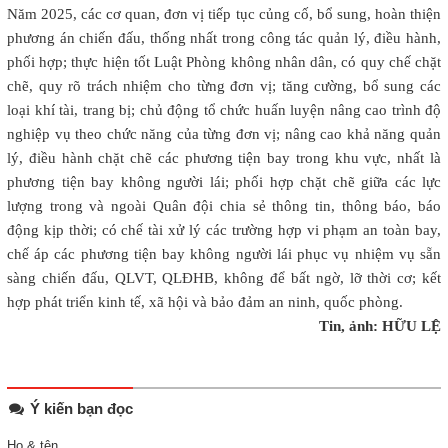
Năm 2025, các cơ quan, đơn vị tiếp tục củng cố, bổ sung, hoàn thiện
phương án chiến đấu, thống nhất trong công tác quản lý, điều hành,
phối hợp; thực hiện tốt Luật Phòng không nhân dân, có quy chế chặt
chẽ, quy rõ trách nhiệm cho từng đơn vị; tăng cường, bổ sung các
loại khí tài, trang bị; chủ động tổ chức huấn luyện nâng cao trình độ
nghiệp vụ theo chức năng của từng đơn vị; nâng cao khả năng quản
lý, điều hành chặt chẽ các phương tiện bay trong khu vực, nhất là
phương tiện bay không người lái; phối hợp chặt chẽ giữa các lực
lượng trong và ngoài Quân đội chia sẻ thông tin, thông báo, báo
động kịp thời; có chế tài xử lý các trường hợp vi phạm an toàn bay,
chế áp các phương tiện bay không người lái phục vụ nhiệm vụ sẵn
sàng chiến đấu, QLVT, QLĐHB, không để bất ngờ, lỡ thời cơ; kết
hợp phát triển kinh tế, xã hội và bảo đảm an ninh, quốc phòng.
Tin, ảnh: HỮU LỆ
Ý kiến bạn đọc
Họ & tên