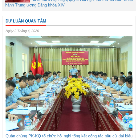
hành Trung ương Đảng khóa XIV
DƯ LUẬN QUAN TÂM
Ngày 2 Tháng 4, 2026
Quân chủng PK-KQ tổ chức hội nghị tổng kết công tác bầu cử đại biểu