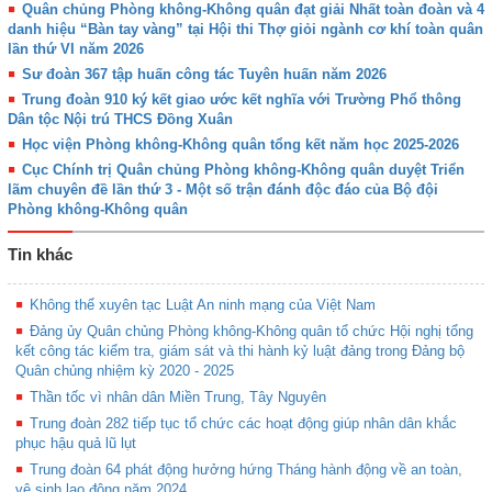
Quân chủng Phòng không-Không quân đạt giải Nhất toàn đoàn và 4
danh hiệu “Bàn tay vàng” tại Hội thi Thợ giỏi ngành cơ khí toàn quân
lần thứ VI năm 2026
Sư đoàn 367 tập huấn công tác Tuyên huấn năm 2026
Trung đoàn 910 ký kết giao ước kết nghĩa với Trường Phổ thông
Dân tộc Nội trú THCS Đồng Xuân
Học viện Phòng không-Không quân tổng kết năm học 2025-2026
Cục Chính trị Quân chủng Phòng không-Không quân duyệt Triển
lãm chuyên đề lần thứ 3 - Một số trận đánh độc đáo của Bộ đội
Phòng không-Không quân
Tin khác
Không thể xuyên tạc Luật An ninh mạng của Việt Nam
Đảng ủy Quân chủng Phòng không-Không quân tổ chức Hội nghị tổng
kết công tác kiểm tra, giám sát và thi hành kỷ luật đảng trong Đảng bộ
Quân chủng nhiệm kỳ 2020 - 2025
Thần tốc vì nhân dân Miền Trung, Tây Nguyên
Trung đoàn 282 tiếp tục tổ chức các hoạt động giúp nhân dân khắc
phục hậu quả lũ lụt
Trung đoàn 64 phát động hưởng hứng Tháng hành động về an toàn,
vệ sinh lao động năm 2024