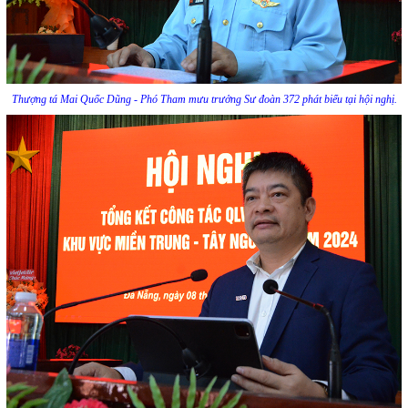
Thượng tá Mai Quốc Dũng - Phó Tham mưu trưởng Sư đoàn 372 phát biểu tại hội nghị.