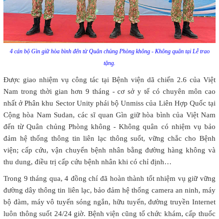
4 cán bộ Gìn giữ hòa bình đến từ Quân chủng Phòng không - Không quân tại Lễ trao
tặng.
Được giao nhiệm vụ công tác tại Bệnh viện dã chiến 2.6 của Việt
Nam trong thời gian hơn 9 tháng - cơ sở y tế có chuyên môn cao
nhất ở Phân khu Sector Unity phái bộ Unmiss của Liên Hợp Quốc tại
Cộng hòa Nam Sudan, các sĩ quan Gìn giữ hòa bình của Việt Nam
đến từ Quân chủng Phòng không - Không quân có nhiệm vụ bảo
đảm hệ thống thông tin liên lạc thông suốt, vững chắc cho Bệnh
viện; cấp cứu, vận chuyển bệnh nhân bằng đường hàng không và
thu dung, điều trị cấp cứu bệnh nhân khi có chỉ định…
Trong 9 tháng qua, 4 đồng chí đã hoàn thành tốt nhiệm vụ giữ vững
đường dây thông tin liên lạc, bảo đảm hệ thống camera an ninh, máy
bộ đàm, máy vô tuyến sóng ngắn, hữu tuyến, đường truyền Internet
luôn thông suốt 24/24 giờ. Bệnh viện cũng tổ chức khám, cấp thuốc