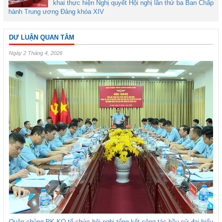
khai thực hiện Nghị quyết Hội nghị lần thứ ba Ban Chấp
hành Trung ương Đảng khóa XIV
DƯ LUẬN QUAN TÂM
Ngày 2 Tháng 4, 2026
Quân chủng PK-KQ tổ chức hội nghị tổng kết công tác bầu cử đại biểu