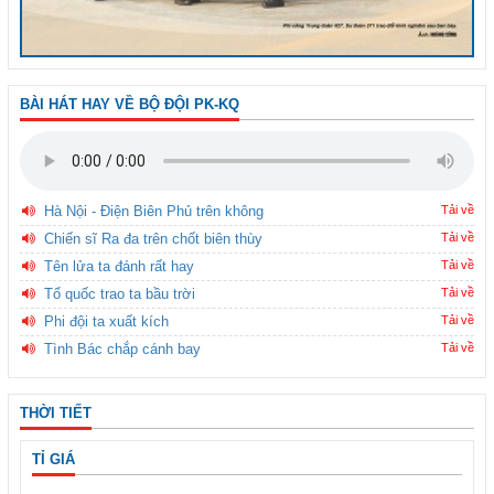
BÀI HÁT HAY VỀ BỘ ĐỘI PK-KQ
Hà Nội - Điện Biên Phủ trên không
Tải về
Chiến sĩ Ra đa trên chốt biên thùy
Tải về
Tên lửa ta đánh rất hay
Tải về
Tổ quốc trao ta bầu trời
Tải về
Phi đội ta xuất kích
Tải về
Tình Bác chắp cánh bay
Tải về
THỜI TIẾT
TỈ GIÁ