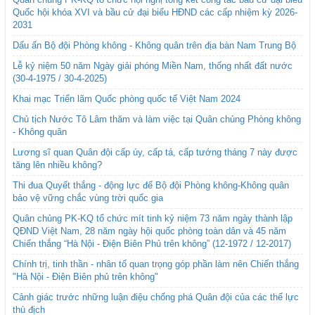
Quốc hội khóa XVI và bầu cử đại biểu HĐND các cấp nhiệm kỳ 2026-
2031
Dấu ấn Bộ đội Phòng không - Không quân trên địa bàn Nam Trung Bộ
Lễ kỷ niệm 50 năm Ngày giải phóng Miền Nam, thống nhất đất nước
(30-4-1975 / 30-4-2025)
Khai mạc Triển lãm Quốc phòng quốc tế Việt Nam 2024
Chủ tịch Nước Tô Lâm thăm và làm việc tại Quân chủng Phòng không
- Không quân
Lương sĩ quan Quân đội cấp úy, cấp tá, cấp tướng tháng 7 này được
tăng lên nhiều không?
Thi đua Quyết thắng - động lực để Bộ đội Phòng không-Không quân
bảo vệ vững chắc vùng trời quốc gia
Quân chủng PK-KQ tổ chức mít tinh kỷ niệm 73 năm ngày thành lập
QĐND Việt Nam, 28 năm ngày hội quốc phòng toàn dân và 45 năm
Chiến thắng “Hà Nội - Điện Biên Phủ trên không” (12-1972 / 12-2017)
Chính trị, tinh thần - nhân tố quan trọng góp phần làm nên Chiến thắng
"Hà Nội - Điện Biên phủ trên không"
Cảnh giác trước những luận điệu chống phá Quân đội của các thế lực
thù địch