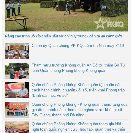
Nâng cao trình độ kíp chiến đấu sở chỉ huy trung đoàn ra đa cảnh giới
Chính ủy Quân chủng PK-KQ kiểm tra Nhà máy Z119
Tham mưu trưởng Không quân Ấn Độ tới thăm Bộ Tư
lệnh Quân chủng Phòng không-Không quân
Quân chủng Phòng không-Không quân tập huấn cải
cách hành chính, chuyển đổi số, triển khai Phong trào
“Bình dân học vụ số”
Quân chủng Phòng không - Không quân thăm, tặng quà
gia đình chính sách, học sinh nghèo vượt khó tại xã
Tây Giang, thành phố Đà nẵng
Quân chủng Phòng không-Không quân tham gia Hội
nghị toàn quốc nghiên cứu, học tập, quán triệt và triển