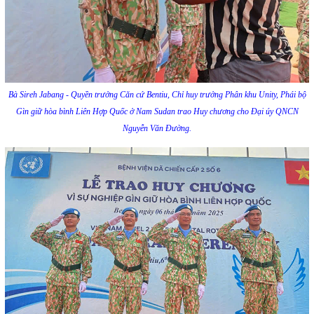
Bà Sireh Jabang - Quyền trưởng Căn cứ Bentiu, Chỉ huy trưởng Phân khu Unity, Phái bộ
Gìn giữ hòa bình Liên Hợp Quốc ở Nam Sudan trao Huy chương cho Đại úy QNCN
Nguyễn Văn Đường.