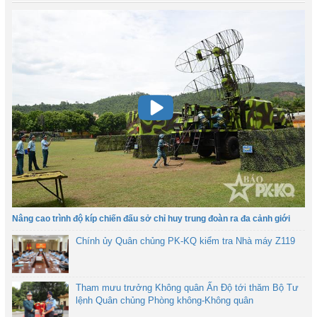
Nâng cao trình độ kíp chiến đấu sở chỉ huy trung đoàn ra đa cảnh giới
Chính ủy Quân chủng PK-KQ kiểm tra Nhà máy Z119
Tham mưu trưởng Không quân Ấn Độ tới thăm Bộ Tư
lệnh Quân chủng Phòng không-Không quân