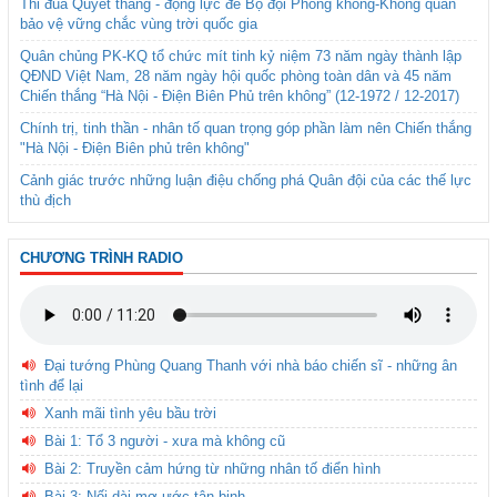
Thi đua Quyết thắng - động lực để Bộ đội Phòng không-Không quân
bảo vệ vững chắc vùng trời quốc gia
Quân chủng PK-KQ tổ chức mít tinh kỷ niệm 73 năm ngày thành lập
QĐND Việt Nam, 28 năm ngày hội quốc phòng toàn dân và 45 năm
Chiến thắng “Hà Nội - Điện Biên Phủ trên không” (12-1972 / 12-2017)
Chính trị, tinh thần - nhân tố quan trọng góp phần làm nên Chiến thắng
"Hà Nội - Điện Biên phủ trên không"
Cảnh giác trước những luận điệu chống phá Quân đội của các thế lực
thù địch
CHƯƠNG TRÌNH RADIO
Đại tướng Phùng Quang Thanh với nhà báo chiến sĩ - những ân
tình để lại
Xanh mãi tình yêu bầu trời
Bài 1: Tổ 3 người - xưa mà không cũ
Bài 2: Truyền cảm hứng từ những nhân tố điển hình
Bài 3: Nối dài mơ ước tân binh