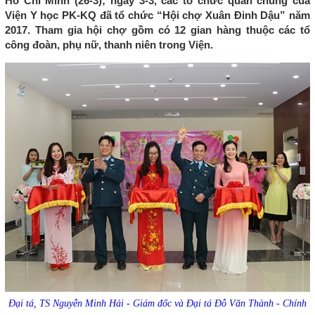
Hồ Chí Minh (26-3); ngày 3-3, các tổ chức quần chúng của
Viện Y học PK-KQ đã tổ chức “Hội chợ Xuân Đinh Dậu” năm
2017. Tham gia hội chợ gồm có 12 gian hàng thuộc các tổ
công đoàn, phụ nữ, thanh niên trong Viện.
Đại tá, TS Nguyễn Minh Hải - Giám đốc và Đại tá Đỗ Văn Thành - Chính