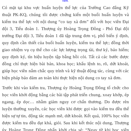
viên.
Có mặt tại khu vực huấn luyện thể lực của Trường Cao đẳng Kỹ
thuật PK-KQ, chúng tôi được chứng kiến một buổi huấn luyện và
kiểm tra thể lực với nội dung “co tay xà đơn” đối với học viên Đại
đội 3, Tiểu đoàn 1. Thượng úy Hoàng Trọng Đông - Phó Đại đội
trưởng Đại đội 3, Tiểu đoàn 1 đã tập trung đơn vị, phổ biến ý định,
quy định cần thiết của buổi huấn luyện, kiểm tra thể lực; đồng thời
giao nhiệm vụ cụ thể cho các lực lượng trọng tài, thư ký, bảo hiểm;
quy định ký, tín hiệu luyện tập bằng hồi còi. Tất cả các bước được
đồng chí thực hiện bài bản, khoa học; khẩu lệnh to, rõ, dứt khoát,
giúp học viên nắm chắc quy trình và kỹ thuật động tác, cùng với các
biện pháp bảo đảm an toàn khi thực hiện nội dung co tay xà đơn.
Trước khi vào kiểm tra, Thượng úy Hoàng Trọng Đông tổ chức cho
học viên khởi động bằng các bài tập phát triển chung, xoay khớp, ép
ngang, ép dọc… nhằm giảm nguy cơ chấn thương. Do được rèn
luyện thường xuyên, các học viên khi được gọi vào kiểm tra đều thể
hiện sự tự tin, động tác mạnh mẽ, dứt khoát. Kết quả, 100% học viên
được kiểm tra đều đạt khá, giỏi. Sau khi kết thúc nội dung, Thượng
úy Hoàng Trọng Đông phấn khởi chia sẻ: “Ngay từ khi học viên