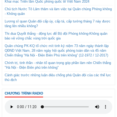
Khai mạc Triển lãm Quốc phòng quốc tế Việt Nam 2024
Chủ tịch Nước Tô Lâm thăm và làm việc tại Quân chủng Phòng không
- Không quân
Lương sĩ quan Quân đội cấp úy, cấp tá, cấp tướng tháng 7 này được
tăng lên nhiều không?
Thi đua Quyết thắng - động lực để Bộ đội Phòng không-Không quân
bảo vệ vững chắc vùng trời quốc gia
Quân chủng PK-KQ tổ chức mít tinh kỷ niệm 73 năm ngày thành lập
QĐND Việt Nam, 28 năm ngày hội quốc phòng toàn dân và 45 năm
Chiến thắng “Hà Nội - Điện Biên Phủ trên không” (12-1972 / 12-2017)
Chính trị, tinh thần - nhân tố quan trọng góp phần làm nên Chiến thắng
"Hà Nội - Điện Biên phủ trên không"
Cảnh giác trước những luận điệu chống phá Quân đội của các thế lực
thù địch
CHƯƠNG TRÌNH RADIO