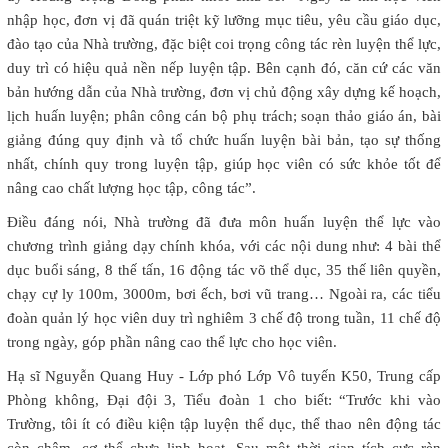
nhập học, đơn vị đã quán triệt kỹ lưỡng mục tiêu, yêu cầu giáo dục,
đào tạo của Nhà trường, đặc biệt coi trọng công tác rèn luyện thể lực,
duy trì có hiệu quả nền nếp luyện tập. Bên cạnh đó, căn cứ các văn
bản hướng dẫn của Nhà trường, đơn vị chủ động xây dựng kế hoạch,
lịch huấn luyện; phân công cán bộ phụ trách; soạn thảo giáo án, bài
giảng đúng quy định và tổ chức huấn luyện bài bản, tạo sự thống
nhất, chính quy trong luyện tập, giúp học viên có sức khỏe tốt để
nâng cao chất lượng học tập, công tác”.
Điều đáng nói, Nhà trường đã đưa môn huấn luyện thể lực vào
chương trình giảng dạy chính khóa, với các nội dung như: 4 bài thể
dục buổi sáng, 8 thế tấn, 16 động tác võ thể dục, 35 thế liên quyền,
chạy cự ly 100m, 3000m, bơi ếch, bơi vũ trang… Ngoài ra, các tiểu
đoàn quản lý học viên duy trì nghiêm 3 chế độ trong tuần, 11 chế độ
trong ngày, góp phần nâng cao thể lực cho học viên.
Hạ sĩ Nguyễn Quang Huy - Lớp phó Lớp Vô tuyến K50, Trung cấp
Phòng không, Đại đội 3, Tiểu đoàn 1 cho biết: “Trước khi vào
Trường, tôi ít có điều kiện tập luyện thể dục, thể thao nên động tác
còn chậm, cơ thể chưa linh hoạt. Sau một thời gian tích cực rèn