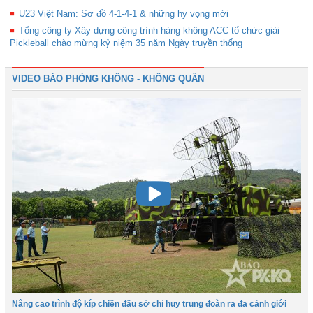
U23 Việt Nam: Sơ đồ 4-1-4-1 & những hy vọng mới
Tổng công ty Xây dựng công trình hàng không ACC tổ chức giải
Pickleball chào mừng kỷ niệm 35 năm Ngày truyền thống
VIDEO BÁO PHÒNG KHÔNG - KHÔNG QUÂN
Nâng cao trình độ kíp chiến đấu sở chỉ huy trung đoàn ra đa cảnh giới