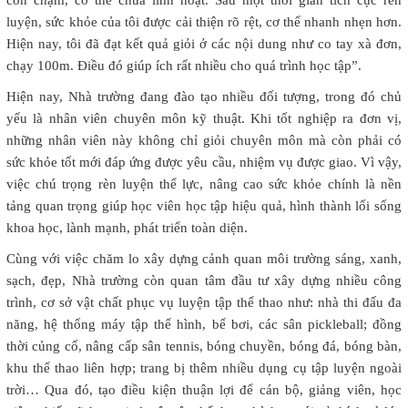
luyện, sức khỏe của tôi được cải thiện rõ rệt, cơ thể nhanh nhẹn hơn.
Hiện nay, tôi đã đạt kết quả giỏi ở các nội dung như co tay xà đơn,
chạy 100m. Điều đó giúp ích rất nhiều cho quá trình học tập”.
Hiện nay, Nhà trường đang đào tạo nhiều đối tượng, trong đó chủ
yếu là nhân viên chuyên môn kỹ thuật. Khi tốt nghiệp ra đơn vị,
những nhân viên này không chỉ giỏi chuyên môn mà còn phải có
sức khỏe tốt mới đáp ứng được yêu cầu, nhiệm vụ được giao. Vì vậy,
việc chú trọng rèn luyện thể lực, nâng cao sức khỏe chính là nền
tảng quan trọng giúp học viên học tập hiệu quả, hình thành lối sống
khoa học, lành mạnh, phát triển toàn diện.
Cùng với việc chăm lo xây dựng cảnh quan môi trường sáng, xanh,
sạch, đẹp, Nhà trường còn quan tâm đầu tư xây dựng nhiều công
trình, cơ sở vật chất phục vụ luyện tập thể thao như: nhà thi đấu đa
năng, hệ thống máy tập thể hình, bể bơi, các sân pickleball; đồng
thời củng cố, nâng cấp sân tennis, bóng chuyền, bóng đá, bóng bàn,
khu thể thao liên hợp; trang bị thêm nhiều dụng cụ tập luyện ngoài
trời… Qua đó, tạo điều kiện thuận lợi để cán bộ, giảng viên, học