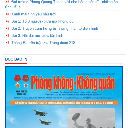
Đại tướng Phùng Quang Thanh với nhà báo chiến sĩ - những ân
tình để lại
Xanh mãi tình yêu bầu trời
Bài 1: Tổ 3 người - xưa mà không cũ
Bài 2: Truyền cảm hứng từ những nhân tố điển hình
Bài 3: Nối dài mơ ước tân binh
Tháng Ba trên trận địa Trung đoàn 218
ĐỌC BÁO IN