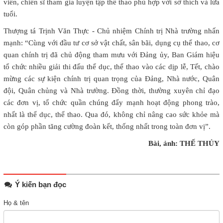
viên, chiến sĩ tham gia luyện tập thể thao phù hợp với sở thích và lứa
tuổi.
Thượng tá Trịnh Văn Thực - Chủ nhiệm Chính trị Nhà trường nhấn
mạnh: “Cùng với đầu tư cơ sở vật chất, sân bãi, dụng cụ thể thao, cơ
quan chính trị đã chủ động tham mưu với Đảng ủy, Ban Giám hiệu
tổ chức nhiều giải thi đấu thể dục, thể thao vào các dịp lễ, Tết, chào
mừng các sự kiện chính trị quan trọng của Đảng, Nhà nước, Quân
đội, Quân chủng và Nhà trường. Đồng thời, thường xuyên chỉ đạo
các đơn vị, tổ chức quần chúng đẩy mạnh hoạt động phong trào,
nhất là thể dục, thể thao. Qua đó, không chỉ nâng cao sức khỏe mà
còn góp phần tăng cường đoàn kết, thống nhất trong toàn đơn vị”.
Bài, ảnh: THẾ THỦY
Ý kiến bạn đọc
Họ & tên