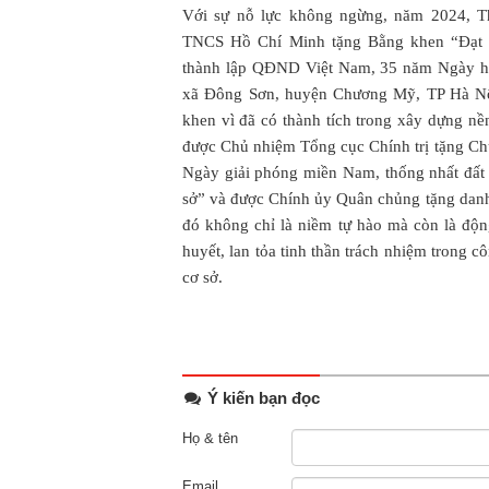
Với sự nỗ lực không ngừng, năm 2024, T
TNCS Hồ Chí Minh tặng Bằng khen “Đạt g
thành lập QĐND Việt Nam, 35 năm Ngày h
xã Đông Sơn, huyện Chương Mỹ, TP Hà Nội
khen vì đã có thành tích trong xây dựng n
được Chủ nhiệm Tổng cục Chính trị tặng Ch
Ngày giải phóng miền Nam, thống nhất đất 
sở” và được Chính ủy Quân chủng tặng danh
đó không chỉ là niềm tự hào mà còn là động
huyết, lan tỏa tinh thần trách nhiệm trong c
cơ sở.
Ý kiến bạn đọc
Họ & tên
Email