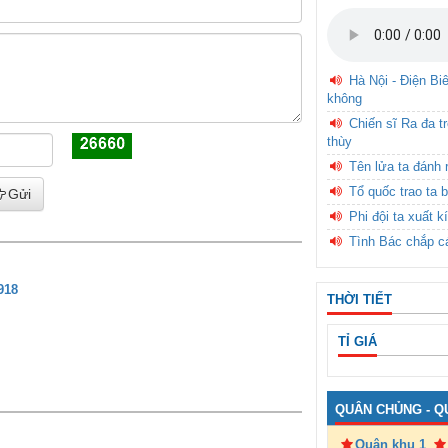
Hà Nội - Điện Bi
không
Chiến sĩ Ra đa t
thùy
Tên lửa ta đánh 
Tổ quốc trao ta b
Gửi
Phi đội ta xuất k
Tình Bác chắp c
918
THỜI TIẾT
TỈ GIÁ
QUÂN CHỦNG - Q
Quân khu 1