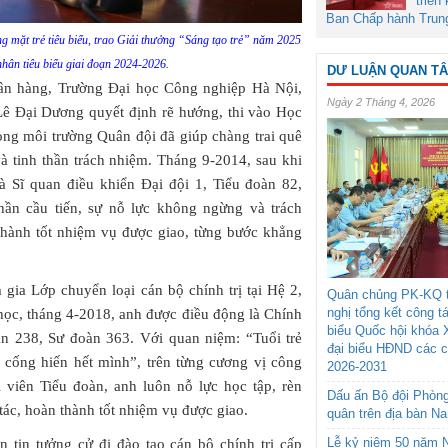
triển
Ban Chấp hành Trun
g mặt trẻ tiêu biểu, trao Giải thưởng “Sáng tạo trẻ” năm 2025
hân tiêu biểu giai đoạn 2024-2026.
DƯ LUẬN QUAN T
gân hàng, Trường Đại học Công nghiệp Hà Nội,
Ngày 2 Tháng 4, 2026
Lê Đại Dương quyết định rẽ hướng, thi vào Học
ong môi trường Quân đội đã giúp chàng trai quê
à tinh thần trách nhiệm. Tháng 9-2014, sau khi
là Sĩ quan điều khiển Đại đội 1, Tiểu đoàn 82,
hần cầu tiến, sự nỗ lực không ngừng và trách
thành tốt nhiệm vụ được giao, từng bước khẳng
ia Lớp chuyển loại cán bộ chính trị tại Hệ 2,
Quân chủng PK-KQ t
nghị tổng kết công t
ọc, tháng 4-2018, anh được điều động là Chính
biểu Quốc hội khóa 
oàn 238, Sư đoàn 363. Với quan niệm: “Tuổi trẻ
đại biểu HĐND các 
n cống hiến hết mình”, trên từng cương vị công
2026-2031
rị viên Tiểu đoàn, anh luôn nỗ lực học tập, rèn
Dấu ấn Bộ đội Phòn
ác, hoàn thành tốt nhiệm vụ được giao.
quân trên địa bàn N
Lễ kỷ niệm 50 năm N
 tin tưởng cử đi đào tạo cán bộ chính trị cấp