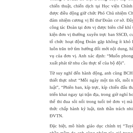
chiến thuật, chiến dịch tại Học viện Chính
được điều động giữ chức Phó Chủ nhiệm Chí
đảm nhiệm cương vị Bí thư Đoàn cơ sở. Đây 
công tác Đoàn tại đơn vị được biên chế khí 
kiện đơn vị thường xuyên trực ban SSCĐ, cư
tổ chức hoạt động Đoàn gặp không ít khó 
luôn trăn trở tìm hướng đổi mới nội dung, 
vụ của đơn vị. Anh xác định: “Muốn phong 
xuất phát từ nhu cầu thực tế của bộ đội”.
Từ suy nghĩ đến hành động, anh cùng BCH
thiết thực như: “Mỗi ngày một tin tốt, mỗ
luật”, “Phiên ban, kíp trực, kíp chiến đấu
triển khai ngay tại trận địa, trong giờ nghỉ 
thế thi đua sôi nổi trong tuổi trẻ đơn vị 
thức chấp hành kỷ luật, tinh thần trách n
ĐVTN.
Đặc biệt, mô hình giáo dục chính trị “Tuy