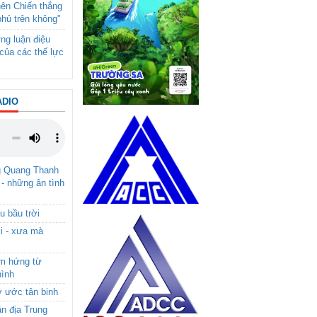
nên Chiến thắng
phủ trên không"
ng luận điệu
của các thế lực
ADIO
g Quang Thanh
 - những ân tình
u bầu trời
i - xưa mà
ảm hứng từ
hình
ơ ước tân binh
ận địa Trung