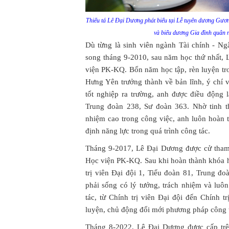
Thiếu tá Lê Đại Dương phát biểu tại Lễ tuyên dương Gươn
và biểu dương Gia đình quân n
Dù từng là sinh viên ngành Tài chính - N
song tháng 9-2010, sau năm học thứ nhất, 
viện PK-KQ. Bốn năm học tập, rèn luyện tr
Hưng Yên trưởng thành về bản lĩnh, ý chí v
tốt nghiệp ra trường, anh được điều động 
Trung đoàn 238, Sư đoàn 363. Nhờ tinh t
nhiệm cao trong công việc, anh luôn hoàn 
định năng lực trong quá trình công tác.
Tháng 9-2017, Lê Đại Dương được cử tham g
Học viện PK-KQ. Sau khi hoàn thành khóa h
trị viên Đại đội 1, Tiểu đoàn 81, Trung đ
phải sống có lý tưởng, trách nhiệm và luô
tác, từ Chính trị viên Đại đội đến Chính t
luyện, chủ động đổi mới phương pháp công t
Tháng 8-2022, Lê Đại Dương được cấp trên