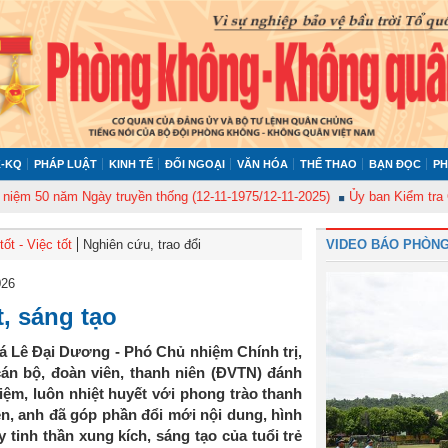
-KQ
PHÁP LUẬT
KINH TẾ
ĐỐI NGOẠI
VĂN HÓA
THỂ THAO
BẠN ĐỌC
PH
0 năm Ngày truyền thống (12-11-1975/12-11-2025)
Ủy ban Kiểm tra Quân ủ
ốt - Việc tốt
Nghiên cứu, trao đổi
VIDEO BÁO PHÒNG
026
, sáng tạo
á Lê Đại Dương - Phó Chủ nhiệm Chính trị,
n bộ, đoàn viên, thanh niên (ĐVTN) đánh
iệm, luôn nhiệt huyết với phong trào thanh
ễn, anh đã góp phần đổi mới nội dung, hình
tinh thần xung kích, sáng tạo của tuổi trẻ