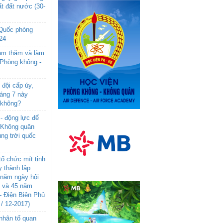
t đất nước (30-
 Quốc phòng
24
âm thăm và làm
 Phòng không -
đội cấp úy,
háng 7 này
 không?
- động lực để
-Không quân
ng trời quốc
ổ chức mít tinh
 thành lập
năm ngày hội
n và 45 năm
- Điện Biên Phủ
 / 12-2017)
- nhân tố quan