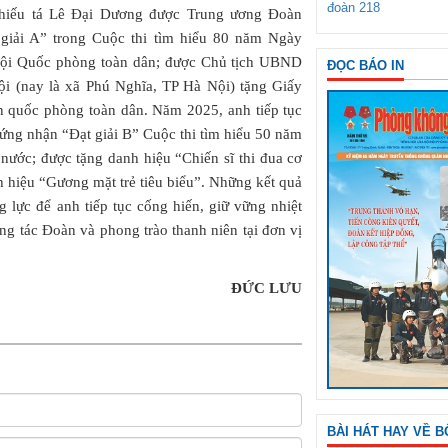
đoàn 218
hiếu tá Lê Đại Dương được Trung ương Đoàn
iải A” trong Cuộc thi tìm hiểu 80 năm Ngày
ội Quốc phòng toàn dân; được Chủ tịch UBND
ĐỌC BÁO IN
 (nay là xã Phú Nghĩa, TP Hà Nội) tặng Giấy
ền quốc phòng toàn dân. Năm 2025, anh tiếp tục
ứng nhận “Đạt giải B” Cuộc thi tìm hiểu 50 năm
nước; được tặng danh hiệu “Chiến sĩ thi đua cơ
 hiệu “Gương mặt trẻ tiêu biểu”. Những kết quả
 lực để anh tiếp tục cống hiến, giữ vững nhiệt
ông tác Đoàn và phong trào thanh niên tại đơn vị
ĐỨC LƯU
BÀI HÁT HAY VỀ B