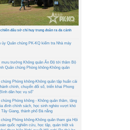
 chiến đấu sở chỉ huy trung đoàn ra đa cảnh
h ủy Quân chủng PK-KQ kiểm tra Nhà máy
 mưu trưởng Không quân Ấn Độ tới thăm Bộ
ệnh Quân chủng Phòng không-Không quân
 chủng Phòng không-Không quân tập huấn cải
hành chính, chuyển đổi số, triển khai Phong
“Bình dân học vụ số”
 chủng Phòng không - Không quân thăm, tặng
ia đình chính sách, học sinh nghèo vượt khó
ã Tây Giang, thành phố Đà nẵng
 chủng Phòng không-Không quân tham gia Hội
toàn quốc nghiên cứu, học tập, quán triệt và