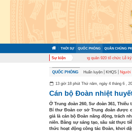
THỜI SỰ
QUỐC PHÒNG
QUÂN CHỦNG PK
p huấn cán bộ năm 2026
Trung đoàn Không quân 920 tổ chức Lễ kỷ niệm 5
Sự kiện
QUỐC PHÒNG
Huấn luyện
KHQS
Người t
13 giờ:18 phút Thứ năm, ngày 4 tháng 6 , 2
Cán bộ Đoàn nhiệt huyết
Ở Trung đoàn 260, Sư đoàn 361, Thiếu t
Bí thư Đoàn cơ sở Trung đoàn được cá
giá là cán bộ Đoàn năng động, trách nh
niên. Bằng sự sáng tạo, sâu sát thực ti
thức hoạt động công tác Đoàn, khơi dậy 