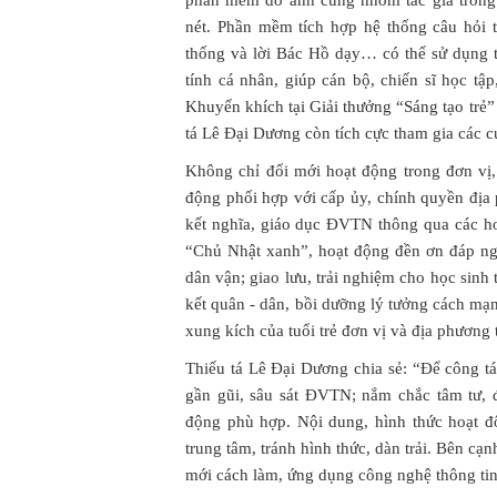
phần mềm do anh cùng nhóm tác giả trong 
nét. Phần mềm tích hợp hệ thống câu hỏi t
thống và lời Bác Hồ dạy… có thể sử dụng t
tính cá nhân, giúp cán bộ, chiến sĩ học tập
Khuyến khích tại Giải thưởng “Sáng tạo tr
tá Lê Đại Dương còn tích cực tham gia các cu
Không chỉ đổi mới hoạt động trong đơn vị,
động phối hợp với cấp ủy, chính quyền địa
kết nghĩa, giáo dục ĐVTN thông qua các ho
“Chủ Nhật xanh”, hoạt động đền ơn đáp ng
dân vận; giao lưu, trải nghiệm cho học sin
kết quân - dân, bồi dưỡng lý tưởng cách mạn
xung kích của tuổi trẻ đơn vị và địa phương
Thiếu tá Lê Đại Dương chia sẻ: “Để công t
gần gũi, sâu sát ĐVTN; nắm chắc tâm tư, 
động phù hợp. Nội dung, hình thức hoạt độ
trung tâm, tránh hình thức, dàn trải. Bên cạ
mới cách làm, ứng dụng công nghệ thông tin