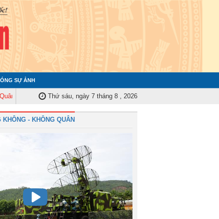
ÓNG SỰ ẢNH
y Trung ương tập huấn nghiệp vụ công tác kiểm tra, giám sát năm 2025
Thứ sáu, ngày 7 tháng 8 , 2026
Qu
 KHÔNG - KHÔNG QUÂN