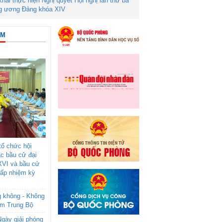
 khai thực hiện Nghị quyết Hội nghị lần thứ ba
g ương Đảng khóa XIV
ÂM
ổ chức hội
ác bầu cử đại
XVI và bầu cử
cấp nhiệm kỳ
g không - Không
am Trung Bộ
gày giải phóng