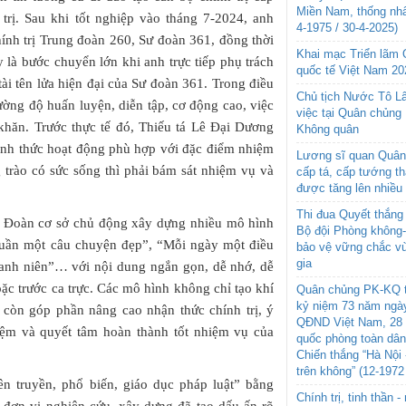
Miền Nam, thống nhấ
 trị. Sau khi tốt nghiệp vào tháng 7-2024, anh
4-1975 / 30-4-2025)
nh trị Trung đoàn 260, Sư đoàn 361, đồng thời
Khai mạc Triển lãm
là bước chuyển lớn khi anh trực tiếp phụ trách
quốc tế Việt Nam 20
tài tên lửa hiện đại của Sư đoàn 361. Trong điều
Chủ tịch Nước Tô L
ờng độ huấn luyện, diễn tập, cơ động cao, việc
việc tại Quân chủng
khăn. Trước thực tế đó, Thiếu tá Lê Đại Dương
Không quân
hình thức hoạt động phù hợp với đặc điểm nhiệm
Lương sĩ quan Quân 
trào có sức sống thì phải bám sát nhiệm vụ và
cấp tá, cấp tướng t
được tăng lên nhiều
Thi đua Quyết thắng 
 Đoàn cơ sở chủ động xây dựng nhiều mô hình
Bộ đội Phòng không
i tuần một câu chuyện đẹp”, “Mỗi ngày một điều
bảo vệ vững chắc vù
gia
 thanh niên”… với nội dung ngắn gọn, dễ nhớ, dễ
hoặc trước ca trực. Các mô hình không chỉ tạo khí
Quân chủng PK-KQ t
kỷ niệm 73 năm ngày
mà còn góp phần nâng cao nhận thức chính trị, ý
QĐND Việt Nam, 28 
hiệm và quyết tâm hoàn thành tốt nhiệm vụ của
quốc phòng toàn dâ
Chiến thắng “Hà Nội 
trên không” (12-1972
ên truyền, phổ biến, giáo dục pháp luật” bằng
Chính trị, tinh thần 