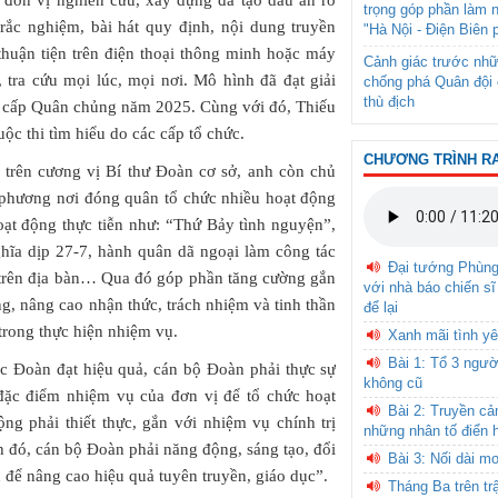
đơn vị nghiên cứu, xây dựng đã tạo dấu ấn rõ
trọng góp phần làm 
rắc nghiệm, bài hát quy định, nội dung truyền
"Hà Nội - Điện Biên 
huận tiện trên điện thoại thông minh hoặc máy
Cảnh giác trước nhữ
, tra cứu mọi lúc, mọi nơi. Mô hình đã đạt giải
chống phá Quân đội 
thù địch
ẻ” cấp Quân chủng năm 2025. Cùng với đó, Thiếu
ộc thi tìm hiểu do các cấp tổ chức.
CHƯƠNG TRÌNH R
 trên cương vị Bí thư Đoàn cơ sở, anh còn chủ
 phương nơi đóng quân tổ chức nhiều hoạt động
ạt động thực tiễn như: “Thứ Bảy tình nguyện”,
hĩa dịp 27-7, hành quân dã ngoại làm công tác
Đại tướng Phùn
h trên địa bàn… Qua đó góp phần tăng cường gắn
với nhà báo chiến sĩ
g, nâng cao nhận thức, trách nhiệm và tinh thần
để lại
 trong thực hiện nhiệm vụ.
Xanh mãi tình yê
Bài 1: Tổ 3 ngườ
ác Đoàn đạt hiệu quả, cán bộ Đoàn phải thực sự
không cũ
đặc điểm nhiệm vụ của đơn vị để tổ chức hoạt
Bài 2: Truyền c
ng phải thiết thực, gắn với nhiệm vụ chính trị
những nhân tố điển 
nh đó, cán bộ Đoàn phải năng động, sáng tạo, đổi
Bài 3: Nối dài m
 để nâng cao hiệu quả tuyên truyền, giáo dục”.
Tháng Ba trên tr