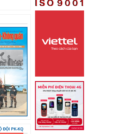
Ộ ĐỘI PK-KQ