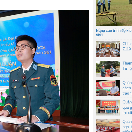
Nâng cao trình độ kíp
giới
Chín
Z119
Tham
Tư l
Quân
cách 
trào 
Quân
quà g
tại x
Quân
nghị 