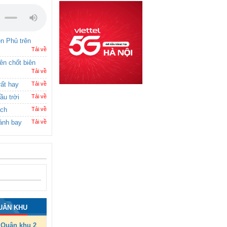
ên Phủ trên
Tải về
rên chốt biên
Tải về
rất hay
Tải về
ầu trời
Tải về
ích
Tải về
ánh bay
Tải về
UÂN KHU
Quân khu 2