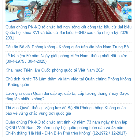
Quân chủng PK-KQ tổ chức hội nghị tổng kết công tác bầu cử đại biểu
Quốc hội khóa XVI và bầu cử đại biểu HĐND các cấp nhiệm kỳ 2026-
2031
Dấu ấn Bộ đội Phòng không - Không quân trên địa bàn Nam Trung Bộ
Lễ kỷ niệm 50 năm Ngày giải phóng Miền Nam, thống nhất đất nước
(30-4-1975 / 30-4-2025)
Khai mạc Triển lãm Quốc phòng quốc tế Việt Nam 2024
Chủ tịch Nước Tô Lâm thăm và làm việc tại Quân chủng Phòng không
- Không quân
Lương sĩ quan Quân đội cấp úy, cấp tá, cấp tướng tháng 7 này được
tăng lên nhiều không?
Thi đua Quyết thắng - động lực để Bộ đội Phòng không-Không quân
bảo vệ vững chắc vùng trời quốc gia
Quân chủng PK-KQ tổ chức mít tinh kỷ niệm 73 năm ngày thành lập
QĐND Việt Nam, 28 năm ngày hội quốc phòng toàn dân và 45 năm
Chiến thắng “Hà Nội - Điện Biên Phủ trên không” (12-1972 / 12-2017)