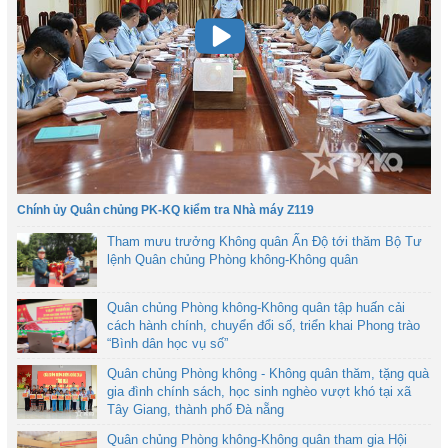
Chính ủy Quân chủng PK-KQ kiểm tra Nhà máy Z119
Tham mưu trưởng Không quân Ấn Độ tới thăm Bộ Tư
lệnh Quân chủng Phòng không-Không quân
Quân chủng Phòng không-Không quân tập huấn cải
cách hành chính, chuyển đổi số, triển khai Phong trào
“Bình dân học vụ số”
Quân chủng Phòng không - Không quân thăm, tặng quà
gia đình chính sách, học sinh nghèo vượt khó tại xã
Tây Giang, thành phố Đà nẵng
Quân chủng Phòng không-Không quân tham gia Hội