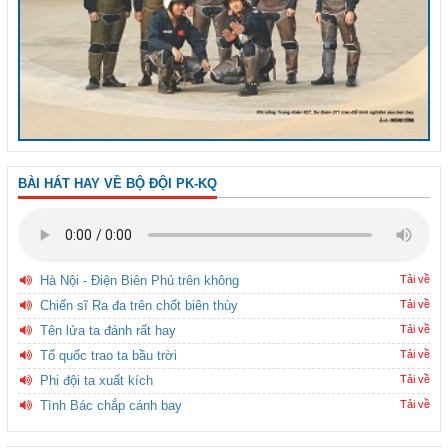
BÀI HÁT HAY VỀ BỘ ĐỘI PK-KQ
Hà Nội - Điện Biên Phủ trên không
Tải về
Chiến sĩ Ra đa trên chốt biên thùy
Tải về
Tên lửa ta đánh rất hay
Tải về
Tổ quốc trao ta bầu trời
Tải về
Phi đội ta xuất kích
Tải về
Tình Bác chắp cánh bay
Tải về