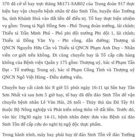
370 đã cử tổ bay trực thăng Mi171-SAR02 của Trung đoàn 917 thực
hiện bay vận chuyển bệnh nhân từ đảo Sinh Tồn, huyện đảo Trường
Sa, tỉnh Khánh Hoà vào đất liền để điều trị. Tổ bay thực hiện nhiệm
vụ gồm: Trung tá Ngô Hồng Sơn - Phó Trung đoàn trưởng, lái chính;
Thiếu tá Trần Minh Phú - Phó phi đội trưởng Phi đội 1, lái chính;
Thiếu tá Đồng Văn Vụ - Phi công, dẫn đường; Thượng tá
QNCN Nguyễn Hữu Cần và Thiếu tá QNCN Phạm Anh Duy - Nhân
viên cơ giới trên không. Đi cùng chuyến bay là Tổ cấp cứu hàng
không của Bệnh viện Quân y 175 gồm: Thượng uý, bác sĩ Phạm Tấn
Đạt - Tổ trưởng; Trung uý, bác sĩ Phạm Công Tình và Thượng uý
QNCN Ngô Việt Hùng - Điều dưỡng viên.
Chuyến bay cất cánh lúc 8 giờ 55 phút ngày 16-11 tại Sân bay Tân
Sơn Nhất và sau hơn 5 giờ bay, tổ bay đã đến đảo Sinh Tồn để vận
chuyển bệnh nhân Lê Văn Hải, 26 tuổi - Thủy thủ tàu Đá Tây 01
thuộc Bộ Nông nghiệp và Phát triển nông thôn về đất liền. Trước đó,
vào lúc 19g30 ngày 14-11, bệnh nhân được đưa vào Bệnh xá đảo
Sinh Tồn để cấp cứu do nghi bị ngộ độc thực phẩm.
Trong hành trình, máy bay phải bay từ đảo Sinh Tồn về đảo Trường