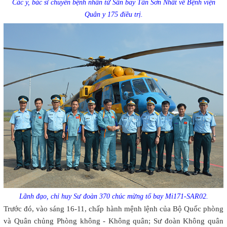
Các y, bác sĩ chuyển bệnh nhân từ Sân bay Tân Sơn Nhất về Bệnh viện
Quân y 175 điều trị.
Lãnh đạo, chỉ huy Sư đoàn 370 chúc mừng tổ bay Mi171-SAR02.
Trước đó, vào sáng 16-11, chấp hành mệnh lệnh của Bộ Quốc phòng
và Quân chủng Phòng không - Không quân; Sư đoàn Không quân