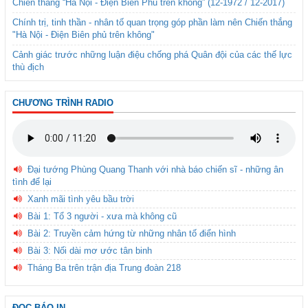
Chiến thắng “Hà Nội - Điện Biên Phủ trên không” (12-1972 / 12-2017)
Chính trị, tinh thần - nhân tố quan trọng góp phần làm nên Chiến thắng
"Hà Nội - Điện Biên phủ trên không"
Cảnh giác trước những luận điệu chống phá Quân đội của các thế lực
thù địch
CHƯƠNG TRÌNH RADIO
Đại tướng Phùng Quang Thanh với nhà báo chiến sĩ - những ân
tình để lại
Xanh mãi tình yêu bầu trời
Bài 1: Tổ 3 người - xưa mà không cũ
Bài 2: Truyền cảm hứng từ những nhân tố điển hình
Bài 3: Nối dài mơ ước tân binh
Tháng Ba trên trận địa Trung đoàn 218
ĐỌC BÁO IN