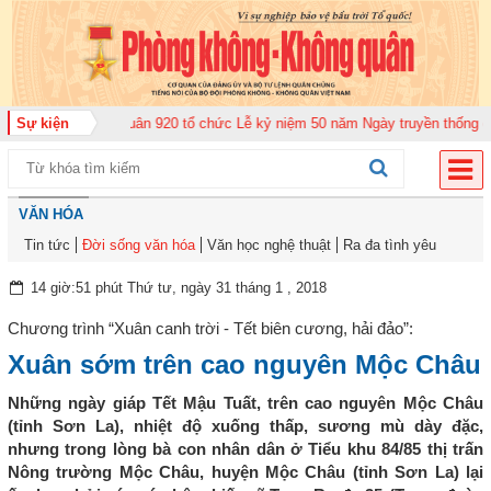
đoàn Không quân 920 tổ chức Lễ kỷ niệm 50 năm Ngày truyền thống (12-11-1
Sự kiện
VĂN HÓA
Tin tức
Đời sống văn hóa
Văn học nghệ thuật
Ra đa tình yêu
14 giờ:51 phút Thứ tư, ngày 31 tháng 1 , 2018
Chương trình “Xuân canh trời - Tết biên cương, hải đảo”:
Xuân sớm trên cao nguyên Mộc Châu
Những ngày giáp Tết Mậu Tuất, trên cao nguyên Mộc Châu
(tỉnh Sơn La), nhiệt độ xuống thấp, sương mù dày đặc,
nhưng trong lòng bà con nhân dân ở Tiểu khu 84/85 thị trấn
Nông trường Mộc Châu, huyện Mộc Châu (tỉnh Sơn La) lại