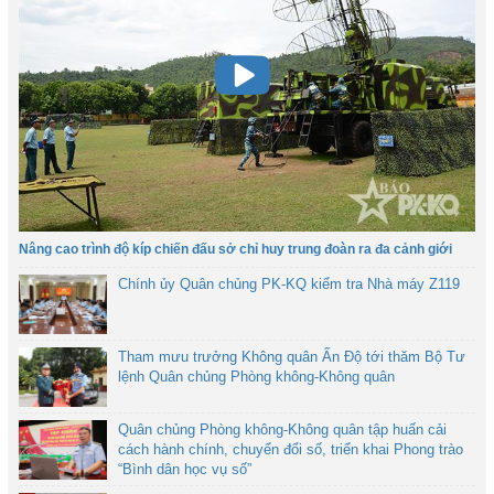
Nâng cao trình độ kíp chiến đấu sở chỉ huy trung đoàn ra đa cảnh giới
Chính ủy Quân chủng PK-KQ kiểm tra Nhà máy Z119
Tham mưu trưởng Không quân Ấn Độ tới thăm Bộ Tư
lệnh Quân chủng Phòng không-Không quân
Quân chủng Phòng không-Không quân tập huấn cải
cách hành chính, chuyển đổi số, triển khai Phong trào
“Bình dân học vụ số”