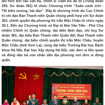
ấm hơn bởi các cán bộ, chiến sĩ Trạm Ra đa 35 (Trung đoàn
293, Sư đoàn 361) tổ chức Chương trình “Xuân canh trời -
Tết biên cương, hải đảo”. Đây là chương trình do Cục Chính
trị chỉ đạo Ban Thanh niên Quân chủng phối hợp với Sư đoàn
361; chính quyền địa phương thị trấn Mộc Châu tổ chức ngày
30-1. Đến dự Chương trình có Đại tá Mai Văn Tiến - Phó Chủ
nhiệm Chính trị Quân chủng; đại diện lãnh đạo, chỉ huy Sư
đoàn 361; đại biểu Ban Thanh niên Quân đội; Ban Thanh niên
Quân chủng; đại biểu chính quyền thị trấn Mộc Châu, huyện
Mộc Châu (tỉnh Sơn La); cùng đại biểu Trường Đại học Bách
khoa Hà Nội, Đại học Xây dựng Hà Nội; các đơn vị liên quan
và đông đảo bà con nhân dân địa phương nơi đơn vị đóng
quân.