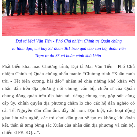
Đại tá Mai Văn Tiến - Phó Chủ nhiệm Chính trị Quân chủng
và lãnh đạo, chỉ huy Sư đoàn 361 trao quà cho cán bộ, đoàn viên
Trạm ra đa 35 có hoàn cảnh khó khăn.
Phát biểu khai mạc Chương trình, Đại tá Mai Văn Tiến - Phó Chủ
nhiệm Chính trị Quân chủng nhấn mạnh: “Chương trình “Xuân canh
trời - Tết biên cương, hải đảo” nhằm sẻ chia những khó khăn với
nhân dân trên địa phương nói chung, cán bộ, chiến sĩ của Quân
chủng đóng quân trên địa bàn nói riêng; chung tay, góp sức cùng
cấp ủy, chính quyền địa phương chăm lo cho các hộ dân nghèo có
cái Tết Nguyên đán đầm ấm, đầy đủ hơn. Đặc biệt, các hoạt động
giao lưu văn nghệ, các trò chơi dân gian sẽ tạo ra không khí đoàn
kết, thân ái tưng bừng sắc Xuân của nhân dân địa phương và cán bộ,
chiến sĩ PK-KQ…”.