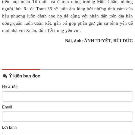
trên mọi miền Tổ quốc và ở trên nông trường Mộc Châu, những
người lính Ra đa Trạm 35 sẽ luôn ấm lòng bởi những tình cảm của
hậu phương luôn dành cho họ để cùng với nhân dân trên địa bàn
đóng quân luôn đoàn kết, gắn bó góp phần giữ gìn sự bình yên để
mọi nhà vui Xuân, đón Tết trong yên vui.
Bài, ảnh: ÁNH TUYẾT, BÙI ĐỨC
Ý kiến bạn đọc
Họ & tên
Email
Lời bình