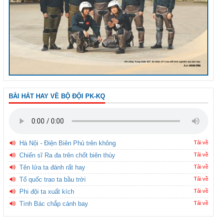
BÀI HÁT HAY VỀ BỘ ĐỘI PK-KQ
Hà Nội - Điện Biên Phủ trên không
Tải về
Chiến sĩ Ra đa trên chốt biên thùy
Tải về
Tên lửa ta đánh rất hay
Tải về
Tổ quốc trao ta bầu trời
Tải về
Phi đội ta xuất kích
Tải về
Tình Bác chắp cánh bay
Tải về