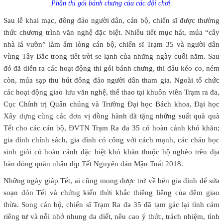
Phần thi gói bánh chưng của các đội chơi.
Sau lễ khai mạc, đông đảo người dân, cán bộ, chiến sĩ được thưởng
thức chương trình văn nghệ đặc biệt. Nhiều tiết mục hát, múa “cây
nhà lá vườn” làm ấm lòng cán bộ, chiến sĩ Trạm 35 và người dân
vùng Tây Bắc trong tiết trời se lạnh của những ngày cuối năm. Sau
đó đã diễn ra các hoạt động thi gói bánh chưng, thi đấu kéo co, ném
còn, múa sạp thu hút đông đảo người dân tham gia. Ngoài tổ chức
các hoạt động giao lưu văn nghệ, thể thao tại khuôn viên Trạm ra đa,
Cục Chính trị Quân chủng và Trường Đại học Bách khoa, Đại học
Xây dựng cùng các đơn vị đồng hành đã tặng những suất quà quà
Tết cho các cán bộ, ĐVTN Trạm Ra đa 35 có hoàn cảnh khó khăn;
gia đình chính sách, gia đình có công với cách mạnh, các cháu học
sinh giỏi có hoàn cảnh đặc biệt khó khăn thuộc hộ nghèo trên địa
bàn đóng quân nhân dịp Tết Nguyên đán Mậu Tuất 2018.
Những ngày giáp Tết, ai cũng mong được trở về bên gia đình để sửa
soạn đón Tết và chứng kiến thời khắc thiêng liêng của đêm giao
thừa. Song cán bộ, chiến sĩ Trạm Ra đa 35 đã tạm gác lại tình cảm
riêng tư và nỗi nhớ nhung da diết, nêu cao ý thức, trách nhiệm, tình