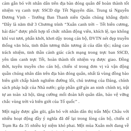
cảm gắn bó với nhân dân trên địa bàn đóng quân để hoàn thành tốt
nhiệm vụ canh trực SSCĐ dịp Tết Nguyên đán. Trung tá Nguyễn
Đương Vịnh - Trưởng Ban Thanh niên Quân chủng khẳng định:
“Đây là năm thứ 3 Chương trình “Xuân canh trời – Tết biên cương,
hải đảo” được phối hợp tổ chức nhằm động viên, khích lệ, tạo không
khí vui tươi, phấn khởi, khơi dậy trong cán bộ, ĐVTN nét đẹp truyền
thống văn hóa, tinh thần tương thân tương ái của dân tộc; nâng cao
trách nhiệm, tinh thần cảnh giác cách mạng trong trực ban SSCĐ,
yên tâm canh trực Tết, hoàn thành tốt nhiệm vụ được giao. Đồng
thời, tuyên truyền cho cán bộ, chiến sĩ trong đơn vị và vận động
quần chúng nhân dân trên địa bàn đóng quân, nhất là vùng đồng bào
biên giới chấp hành nghiêm đường lối, chủ trương của Đảng, chính
sách pháp luật của Nhà nước; góp phần giữ gìn an ninh chính trị, trật
tự an toàn xã hội, tăng cường mối đoàn kết quân dân, bảo vệ vững
chắc vùng trời và biên giới của Tổ quốc” .
Một ngày được gần gũi, gắn bó với nhân dân thị trấn Mộc Châu với
nhiều hoạt động đầy ý nghĩa đã để lại trong lòng cán bộ, chiến sĩ
Trạm Ra đa 35 nhiều kỷ niệm khó phai. Một mùa Xuân mới đang về