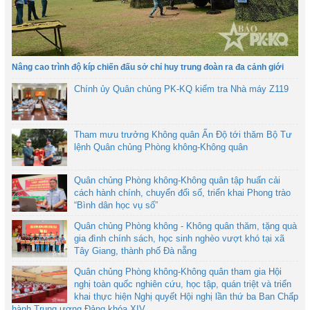
Nâng cao trình độ kíp chiến đấu sở chỉ huy trung đoàn ra đa cảnh giới
Chính ủy Quân chủng PK-KQ kiểm tra Nhà máy Z119
Tham mưu trưởng Không quân Ấn Độ tới thăm Bộ Tư
lệnh Quân chủng Phòng không-Không quân
Quân chủng Phòng không-Không quân tập huấn cải
cách hành chính, chuyển đổi số, triển khai Phong trào
“Bình dân học vụ số”
Quân chủng Phòng không - Không quân thăm, tặng quà
gia đình chính sách, học sinh nghèo vượt khó tại xã
Tây Giang, thành phố Đà nẵng
Quân chủng Phòng không-Không quân tham gia Hội
nghị toàn quốc nghiên cứu, học tập, quán triệt và triển
khai thực hiện Nghị quyết Hội nghị lần thứ ba Ban Chấp
hành Trung ương Đảng khóa XIV