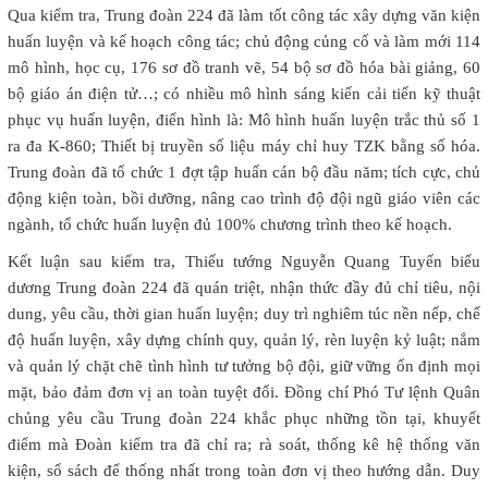
Qua kiểm tra, Trung đoàn 224 đã làm tốt công tác xây dựng văn kiện
huấn luyện và kế hoạch công tác; chủ động củng cố và làm mới 114
mô hình, học cụ, 176 sơ đồ tranh vẽ, 54 bộ sơ đồ hóa bài giảng, 60
bộ giáo án điện tử…; có nhiều mô hình sáng kiến cải tiến kỹ thuật
phục vụ huấn luyện, điển hình là: Mô hình huấn luyện trắc thủ số 1
ra đa K-860; Thiết bị truyền số liệu máy chỉ huy TZK bằng số hóa.
Trung đoàn đã tổ chức 1 đợt tập huấn cán bộ đầu năm; tích cực, chủ
động kiện toàn, bồi dưỡng, nâng cao trình độ đội ngũ giáo viên các
ngành, tổ chức huấn luyện đủ 100% chương trình theo kế hoạch.
Kết luận sau kiểm tra, Thiếu tướng Nguyễn Quang Tuyến biểu
dương Trung đoàn 224 đã quán triệt, nhận thức đầy đủ chỉ tiêu, nội
dung, yêu cầu, thời gian huấn luyện; duy trì nghiêm túc nền nếp, chế
độ huấn luyện, xây dựng chính quy, quản lý, rèn luyện kỷ luật; nắm
và quản lý chặt chẽ tình hình tư tưởng bộ đội, giữ vững ổn định mọi
mặt, bảo đảm đơn vị an toàn tuyệt đối.
Đồng chí Phó Tư lệnh Quân
chủng yêu cầu Trung đoàn 224 khắc phục những tồn tại, khuyết
điểm mà Đoàn kiểm tra đã chỉ ra; rà soát, thống kê hệ thống văn
kiện, sổ sách để thống nhất trong toàn đơn vị theo hướng dẫn. Duy