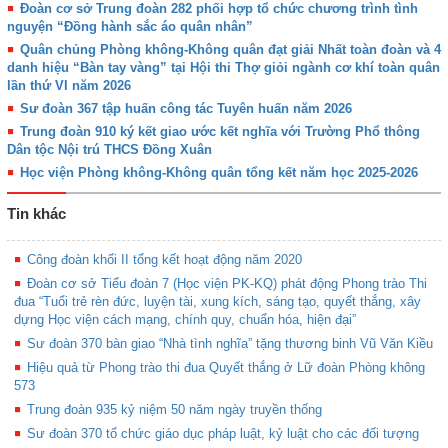
Đoàn cơ sở Trung đoàn 282 phối hợp tổ chức chương trình tình
nguyện “Đồng hành sắc áo quân nhân”
Quân chủng Phòng không-Không quân đạt giải Nhất toàn đoàn và 4
danh hiệu “Bàn tay vàng” tại Hội thi Thợ giỏi ngành cơ khí toàn quân
lần thứ VI năm 2026
Sư đoàn 367 tập huấn công tác Tuyên huấn năm 2026
Trung đoàn 910 ký kết giao ước kết nghĩa với Trường Phổ thông
Dân tộc Nội trú THCS Đồng Xuân
Học viện Phòng không-Không quân tổng kết năm học 2025-2026
Tin khác
Công đoàn khối II tổng kết hoạt động năm 2020
Đoàn cơ sở Tiểu đoàn 7 (Học viện PK-KQ) phát động Phong trào Thi
đua “Tuổi trẻ rèn đức, luyện tài, xung kích, sáng tạo, quyết thắng, xây
dựng Học viện cách mạng, chính quy, chuẩn hóa, hiện đại”
Sư đoàn 370 bàn giao “Nhà tình nghĩa” tặng thương binh Vũ Văn Kiều
Hiệu quả từ Phong trào thi đua Quyết thắng ở Lữ đoàn Phòng không
573
Trung đoàn 935 kỷ niệm 50 năm ngày truyền thống
Sư đoàn 370 tổ chức giáo dục pháp luật, kỷ luật cho các đối tượng