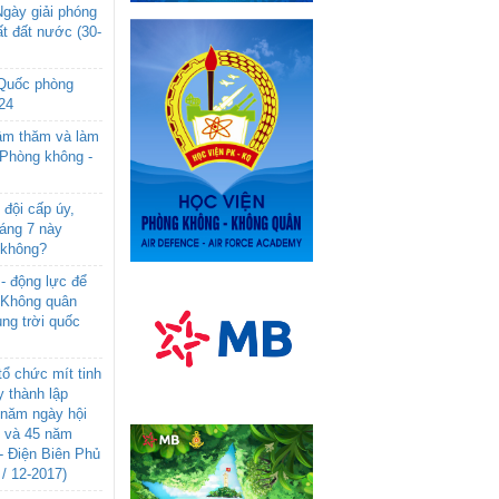
gày giải phóng
t đất nước (30-
 Quốc phòng
24
âm thăm và làm
 Phòng không -
đội cấp úy,
háng 7 này
 không?
- động lực để
-Không quân
ng trời quốc
ổ chức mít tinh
 thành lập
năm ngày hội
n và 45 năm
- Điện Biên Phủ
 / 12-2017)