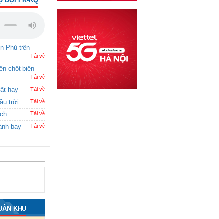
Ộ ĐỘI PK-KQ
ên Phủ trên
Tải về
rên chốt biên
Tải về
rất hay
Tải về
ầu trời
Tải về
ích
Tải về
ánh bay
Tải về
UÂN KHU