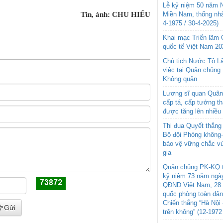
Lễ kỷ niệm 50 năm N
Tin, ảnh: CHU HIẾU
Miền Nam, thống nhấ
4-1975 / 30-4-2025)
Khai mạc Triển lãm
quốc tế Việt Nam 20
Chủ tịch Nước Tô L
việc tại Quân chủng
Không quân
Lương sĩ quan Quân 
cấp tá, cấp tướng t
được tăng lên nhiều
Thi đua Quyết thắng 
Bộ đội Phòng không
bảo vệ vững chắc vù
gia
Quân chủng PK-KQ t
kỷ niệm 73 năm ngày
QĐND Việt Nam, 28 
quốc phòng toàn dâ
Chiến thắng “Hà Nội 
Gửi
trên không” (12-1972