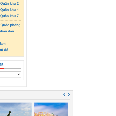
Quân khu 2
Quân khu 4
Quân khu 7
 Quốc phòng
nhân dân
 Nam
hủ đô
TE