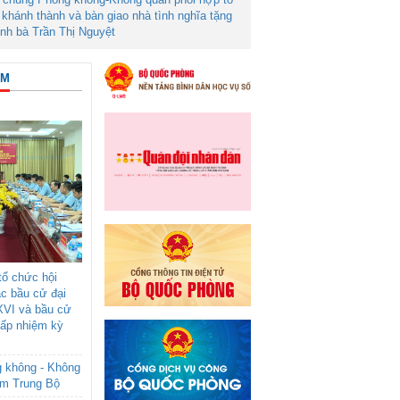
khánh thành và bàn giao nhà tình nghĩa tặng
ình bà Trần Thị Nguyệt
ÂM
ổ chức hội
ác bầu cử đại
XVI và bầu cử
cấp nhiệm kỳ
g không - Không
am Trung Bộ