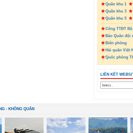
Quân khu 1
Quân khu 3
Quân khu 5
Cổng TTĐT Bộ
Báo Quân đội 
Biên phòng
Hải quân Việt
Quốc phòng T
LIÊN KẾT WEBSI
NG - KHÔNG QUÂN