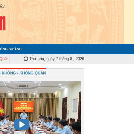
ÓNG SỰ ẢNH
y Trung ương tập huấn nghiệp vụ công tác kiểm tra, giám sát năm 2025
Thứ sáu, ngày 7 tháng 8 , 2026
Qu
 KHÔNG - KHÔNG QUÂN