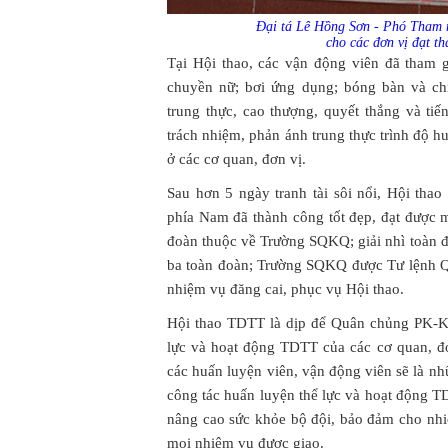
Đại tá Lê Hồng Sơn - Phó Tham
cho các đơn vị đạt th
Tại Hội thao, các vận động viên đã tham 
chuyền nữ; bơi ứng dụng; bóng bàn và chi
trung thực, cao thượng, quyết thắng và tiế
trách nhiệm, phản ánh trung thực trình độ hu
ở các cơ quan, đơn vị.
Sau hơn 5 ngày tranh tài sôi nổi, Hội t
phía Nam đã thành công tốt đẹp, đạt được m
đoàn thuộc về Trường SQKQ; giải nhì toàn đ
ba toàn đoàn; Trường SQKQ được Tư lệnh Q
nhiệm vụ đăng cai, phục vụ Hội thao.
Hội thao TDTT là dịp để Quân chủng PK-KQ
lực và hoạt động TDTT của các cơ quan, đơ
các huấn luyện viên, vận động viên sẽ là nh
công tác huấn luyện thể lực và hoạt động T
nâng cao sức khỏe bộ đội, bảo đảm cho nhi
mọi nhiệm vụ được giao.