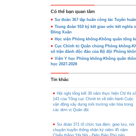
Có thể bạn quan tâm
Sư đoàn 367 tập huấn công tác Tuyên huấ
Trung đoàn 910 ký kết giao ước kết nghĩa 
Đồng Xuân
Học viện Phòng không-Không quân tổng kế
Cục Chính trị Quân chủng Phòng không-Khô
số trận đánh độc đáo của Bộ đội Phòng kh
Viện Y học Phòng không-Không quân thôn
học 2027-2028
Tin khác
Hội nghị tổng kết 30 năm thực hiện Chỉ thị s
143 của Tổng cục Chính trị về tiến hành Cuộc
vận động xây dựng môi trường văn hóa trong
các đơn vị Quân đội
Sư đoàn 371 tổ chức tọa đàm, giao lưu, nói
chuyện truyền thống nhân kỷ niệm 45 năm
Chiến thắng “Hà Nội - Điện Biên Phủ trên