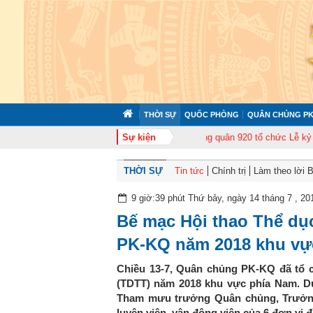
THỜI SỰ
QUỐC PHÒNG
QUÂN CHỦNG PK
p huấn cán bộ năm 2026
Trung đoàn Không quân 920 tổ chức Lễ kỷ niệm 5
Sự kiện
THỜI SỰ
Tin tức
Chính trị
Làm theo lời 
9 giờ:39 phút Thứ bảy, ngày 14 tháng 7 , 20
Bế mạc Hội thao Thể dụ
PK-KQ năm 2018 khu vự
Chiều 13-7, Quân chủng PK-KQ đã tổ c
(TDTT) năm 2018 khu vực phía Nam. D
Tham mưu trưởng Quân chủng, Trưởng
luyện viên, vận động viên của 6 đơn vị