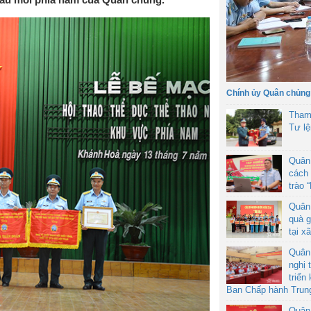
Chính ủy Quân chủng
Tham
Tư l
Quân
cách 
trào 
Quân
quà g
tại x
Quân
nghị 
triển
Ban Chấp hành Trun
Quân