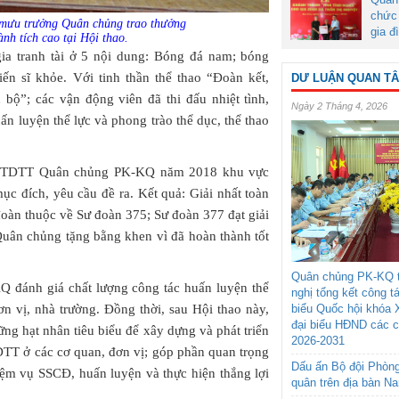
chức 
 mưu trưởng Quân chủng trao thưởng
gia đ
ành tích cao tại Hội thao.
gia tranh tài ở 5 nội dung: Bóng đá nam; bóng
ến sĩ khỏe. Với tinh thần thể thao “Đoàn kết,
DƯ LUẬN QUAN T
n bộ”; các vận động viên đã thi đấu nhiệt tình,
Ngày 2 Tháng 4, 2026
ấn luyện thể lực và phong trào thể dục, thể thao
hao TDTT Quân chủng PK-KQ năm 2018 khu vực
ục đích, yêu cầu đề ra. Kết quả: Giải nhất toàn
oàn thuộc về Sư đoàn 375; Sư đoàn 377 đạt giải
uân chủng tặng bằng khen vì đã hoàn thành tốt
Quân chủng PK-KQ t
 đánh giá chất lượng công tác huấn luyện thể
nghị tổng kết công t
n vị, nhà trường. Đồng thời, sau Hội thao này,
biểu Quốc hội khóa 
đại biểu HĐND các 
ững hạt nhân tiêu biểu để xây dựng và phát triển
2026-2031
DTT ở các cơ quan, đơn vị; góp phần quan trọng
Dấu ấn Bộ đội Phòn
ệm vụ SSCĐ, huấn luyện và thực hiện thắng lợi
quân trên địa bàn N