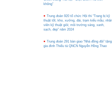
không”
Trung đoàn 920 tổ chức Hội thi “Trang bị kỹ
thuật tốt; kho, xưởng, đài, trạm kiểu mẫu; nhâ
viên kỹ thuật giỏi; môi trường sáng, xanh,
sạch, đẹp” năm 2024
Trung đoàn 291 bàn giao “Nhà đồng đội” tặng
gia đình Thiếu tá QNCN Nguyễn Hồng Thao