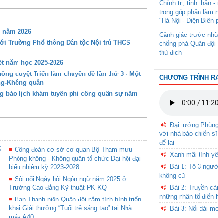
Chính trị, tinh thần 
trọng góp phần làm 
"Hà Nội - Điện Biên 
n năm 2026
Cảnh giác trước nhữ
với Trường Phổ thông Dân tộc Nội trú THCS
chống phá Quân đội 
thù địch
t năm học 2025-2026
ng duyệt Triển lãm chuyên đề lần thứ 3 - Một
CHƯƠNG TRÌNH R
ông-Không quân
g báo lịch khám tuyển phi công quân sự năm
Đại tướng Phùn
với nhà báo chiến sĩ
để lại
ố
Công đoàn cơ sở cơ quan Bộ Tham mưu
Xanh mãi tình yê
Phòng không - Không quân tổ chức Đại hội đại
Bài 1: Tổ 3 ngườ
biểu nhiệm kỳ 2023-2028
không cũ
Sôi nổi Ngày hội Ngôn ngữ năm 2025 ở
Trường Cao đẳng Kỹ thuật PK-KQ
Bài 2: Truyền c
những nhân tố điển 
Ban Thanh niên Quân đội nắm tình hình triển
khai Giải thưởng “Tuổi trẻ sáng tạo” tại Nhà
Bài 3: Nối dài m
máy A40