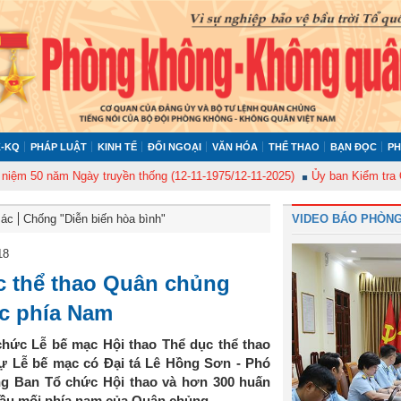
-KQ
PHÁP LUẬT
KINH TẾ
ĐỐI NGOẠI
VĂN HÓA
THỂ THAO
BẠN ĐỌC
PH
0 năm Ngày truyền thống (12-11-1975/12-11-2025)
Ủy ban Kiểm tra Quân ủ
Bác
Chống "Diễn biến hòa bình"
VIDEO BÁO PHÒNG
18
c thể thao Quân chủng
c phía Nam
hức Lễ bế mạc Hội thao Thể dục thể thao
ự Lễ bế mạc có Đại tá Lê Hồng Sơn - Phó
 Ban Tổ chức Hội thao và hơn 300 huấn
 đầu mối phía nam của Quân chủng.