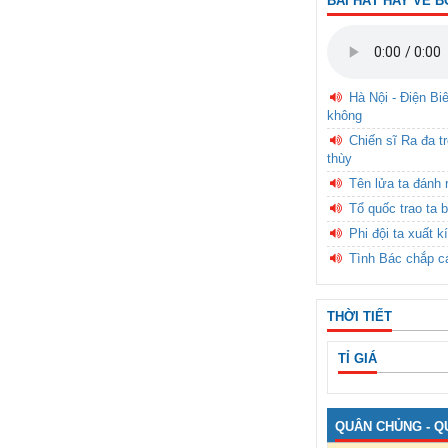
BÀI HÁT HAY VỀ B
Hà Nội - Điện Bi
không
Chiến sĩ Ra đa t
thùy
Tên lửa ta đánh 
Tổ quốc trao ta b
Phi đội ta xuất k
Tình Bác chắp c
THỜI TIẾT
TỈ GIÁ
QUÂN CHỦNG - Q