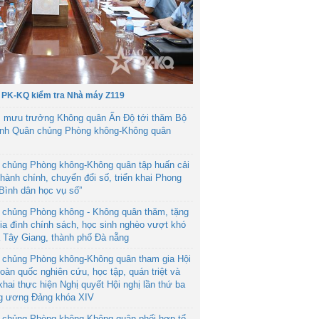
 PK-KQ kiểm tra Nhà máy Z119
 mưu trưởng Không quân Ấn Độ tới thăm Bộ
ệnh Quân chủng Phòng không-Không quân
 chủng Phòng không-Không quân tập huấn cải
hành chính, chuyển đổi số, triển khai Phong
“Bình dân học vụ số”
 chủng Phòng không - Không quân thăm, tặng
ia đình chính sách, học sinh nghèo vượt khó
ã Tây Giang, thành phố Đà nẵng
 chủng Phòng không-Không quân tham gia Hội
toàn quốc nghiên cứu, học tập, quán triệt và
 khai thực hiện Nghị quyết Hội nghị lần thứ ba
g ương Đảng khóa XIV
 chủng Phòng không-Không quân phối hợp tổ