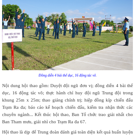
Đồng diễn 4 bài thể dục, 16 động tác võ.
Nội dung hội thao gồm: Duyệt đội ngũ đơn vị; đồng diễn 4 bài thể
dục, 16 động tác võ; thực hành chỉ huy đội ngũ Trung đội trong
khung 25m x 25m; thao giảng chính trị; hiệp đồng kíp chiến đấu
Trạm Ra đa; báo cáo kế hoạch chiến đấu, kiểm tra nhận thức các
chuyên ngành... Kết thúc hội thao, Ban Tổ chức trao giải nhất cho
Ban Tham mưu, giải nhì cho Trạm Ra đa 67.
Hội thao là dịp để Trung đoàn đánh giá toàn diện kết quả huấn luyện