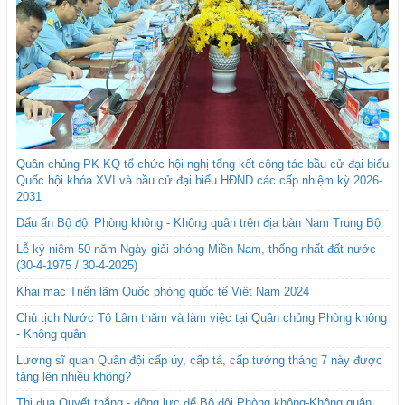
Quân chủng PK-KQ tổ chức hội nghị tổng kết công tác bầu cử đại biểu
Quốc hội khóa XVI và bầu cử đại biểu HĐND các cấp nhiệm kỳ 2026-
2031
Dấu ấn Bộ đội Phòng không - Không quân trên địa bàn Nam Trung Bộ
Lễ kỷ niệm 50 năm Ngày giải phóng Miền Nam, thống nhất đất nước
(30-4-1975 / 30-4-2025)
Khai mạc Triển lãm Quốc phòng quốc tế Việt Nam 2024
Chủ tịch Nước Tô Lâm thăm và làm việc tại Quân chủng Phòng không
- Không quân
Lương sĩ quan Quân đội cấp úy, cấp tá, cấp tướng tháng 7 này được
tăng lên nhiều không?
Thi đua Quyết thắng - động lực để Bộ đội Phòng không-Không quân