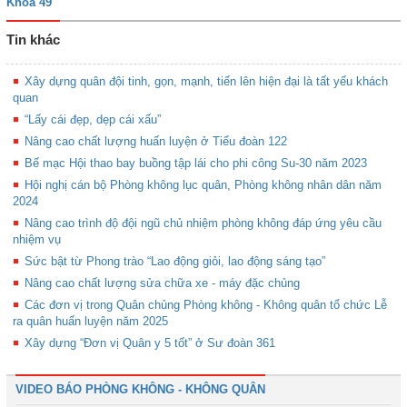
Khóa 49
Tin khác
Xây dựng quân đội tinh, gọn, mạnh, tiến lên hiện đại là tất yếu khách
quan
“Lấy cái đẹp, dẹp cái xấu”
Nâng cao chất lượng huấn luyện ở Tiểu đoàn 122
Bế mạc Hội thao bay buồng tập lái cho phi công Su-30 năm 2023
Hội nghị cán bộ Phòng không lục quân, Phòng không nhân dân năm
2024
Nâng cao trình độ đội ngũ chủ nhiệm phòng không đáp ứng yêu cầu
nhiệm vụ
Sức bật từ Phong trào “Lao động giỏi, lao động sáng tạo”
Nâng cao chất lượng sửa chữa xe - máy đặc chủng
Các đơn vị trong Quân chủng Phòng không - Không quân tổ chức Lễ
ra quân huấn luyện năm 2025
Xây dựng “Đơn vị Quân y 5 tốt” ở Sư đoàn 361
VIDEO BÁO PHÒNG KHÔNG - KHÔNG QUÂN