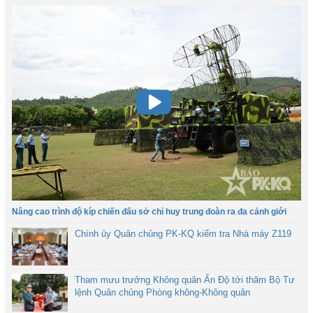
Nâng cao trình độ kíp chiến đấu sở chỉ huy trung đoàn ra đa cảnh giới
Chính ủy Quân chủng PK-KQ kiểm tra Nhà máy Z119
Tham mưu trưởng Không quân Ấn Độ tới thăm Bộ Tư
lệnh Quân chủng Phòng không-Không quân