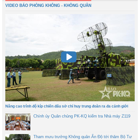
VIDEO BÁO PHÒNG KHÔNG - KHÔNG QUÂN
Nâng cao trình độ kíp chiến đấu sở chỉ huy trung đoàn ra đa cảnh giới
Chính ủy Quân chủng PK-KQ kiểm tra Nhà máy Z119
Tham mưu trưởng Không quân Ấn Độ tới thăm Bộ Tư