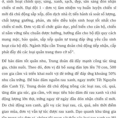
ở, sinh hoạt chính quy, sáng, xanh, sạch, đẹp, sẵn sàng đón nhận
chiến sĩ mới. Đại đội 1 - đơn vị làm nhiệm vụ huấn luyện chiến sĩ
mới đã chủ động sắp xếp, dồn dịch nhà ở; tiến hành rà soát số lượng,
chất lượng giường, phản, ưu tiên điều kiện sinh hoạt tốt nhất cho
chiến sĩ mới. Đơn vị đã tổ chức giáo dục, phổ biến cho cán bộ, chiến
sĩ nắm vững tiêu chuẩn được hưởng, hướng dẫn cho bộ đội quy cách
mang mặc, bảo quản, sắp xếp quân tư trang đáp ứng yêu cầu sinh
hoạt của bộ đội. Ngành Hậu cần Trung đoàn chủ động tiếp nhận, cấp
phát đầy đủ các loại quân trang theo cỡ số”.
Để bảo đảm tốt quân nhu, Trung đoàn đã đẩy mạnh công tác tăng
gia, chăn nuôi. Theo đó, đơn vị đã bổ sung đàn lợn lên 70 con, 500
con gia cầm và triển khai nuôi vịt đẻ trứng để đáp ứng khoảng 50%
nhu cầu trứng. Để bảo đảm nguồn rau xanh, ngay trước Tết Nguyên
đán Canh Tý, Trung đoàn đã chủ động trồng các loại rau, củ, quả,
tăng đàn gia súc, gia cầm, với mục tiêu bảo đảm đủ rau xanh và chủ
động lượng lớn thịt, trứng ngay từ ngày đầu đón nhận chiến sĩ mới.
Do chủ động xen canh, gối vụ các loại rau, củ, quả, nên thời điểm
giao mùa, đơn vị vẫn tự túc được rau xanh. Dạo quanh khu tăng gia
tập trung của đơn vị, chúng tôi quan sát thấy các loại rau xanh vụ Hè