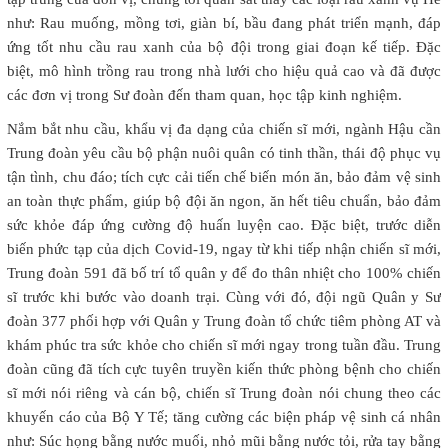
như: Rau muống, mồng tơi, giàn bí, bầu đang phát triển mạnh, đáp
ứng tốt nhu cầu rau xanh của bộ đội trong giai đoạn kế tiếp. Đặc
biệt, mô hình trồng rau trong nhà lưới cho hiệu quả cao và đã được
các đơn vị trong Sư đoàn đến tham quan, học tập kinh nghiệm.
Nắm bắt nhu cầu, khẩu vị đa dạng của chiến sĩ mới, ngành Hậu cần
Trung đoàn yêu cầu bộ phận nuôi quân có tinh thần, thái độ phục vụ
tận tình, chu đáo; tích cực cải tiến chế biến món ăn, bảo đảm vệ sinh
an toàn thực phẩm, giúp bộ đội ăn ngon, ăn hết tiêu chuẩn, bảo đảm
sức khỏe đáp ứng cường độ huấn luyện cao. Đặc biệt, trước diễn
biến phức tạp của dịch Covid-19, ngay từ khi tiếp nhận chiến sĩ mới,
Trung đoàn 591 đã bố trí tổ quân y để đo thân nhiệt cho 100% chiến
sĩ trước khi bước vào doanh trại. Cùng với đó, đội ngũ Quân y Sư
đoàn 377 phối hợp với Quân y Trung đoàn tổ chức tiêm phòng AT và
khám phúc tra sức khỏe cho chiến sĩ mới ngay trong tuần đầu. Trung
đoàn cũng đã tích cực tuyên truyền kiến thức phòng bệnh cho chiến
sĩ mới nói riêng và cán bộ, chiến sĩ Trung đoàn nói chung theo các
khuyến cáo của Bộ Y Tế; tăng cường các biện pháp vệ sinh cá nhân
như: Súc họng bằng nước muối, nhỏ mũi bằng nước tỏi, rửa tay bằng