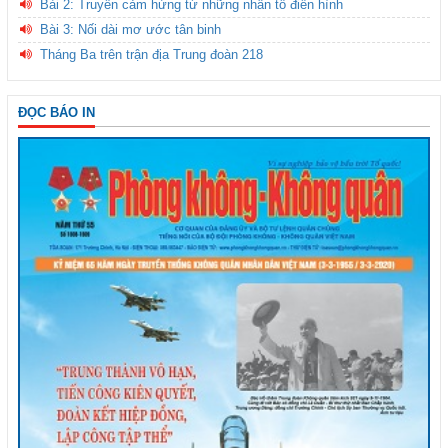
Bài 2: Truyền cảm hứng từ những nhân tố điển hình
Bài 3: Nối dài mơ ước tân binh
Tháng Ba trên trận địa Trung đoàn 218
ĐỌC BÁO IN