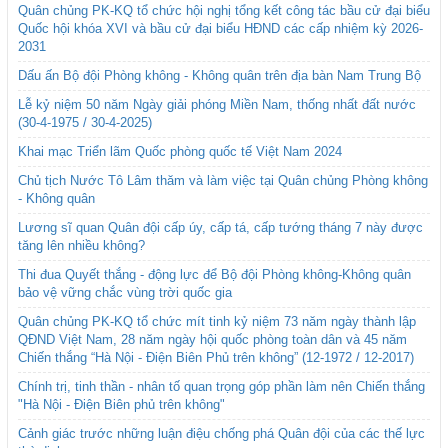
Quân chủng PK-KQ tổ chức hội nghị tổng kết công tác bầu cử đại biểu
Quốc hội khóa XVI và bầu cử đại biểu HĐND các cấp nhiệm kỳ 2026-
2031
Dấu ấn Bộ đội Phòng không - Không quân trên địa bàn Nam Trung Bộ
Lễ kỷ niệm 50 năm Ngày giải phóng Miền Nam, thống nhất đất nước
(30-4-1975 / 30-4-2025)
Khai mạc Triển lãm Quốc phòng quốc tế Việt Nam 2024
Chủ tịch Nước Tô Lâm thăm và làm việc tại Quân chủng Phòng không
- Không quân
Lương sĩ quan Quân đội cấp úy, cấp tá, cấp tướng tháng 7 này được
tăng lên nhiều không?
Thi đua Quyết thắng - động lực để Bộ đội Phòng không-Không quân
bảo vệ vững chắc vùng trời quốc gia
Quân chủng PK-KQ tổ chức mít tinh kỷ niệm 73 năm ngày thành lập
QĐND Việt Nam, 28 năm ngày hội quốc phòng toàn dân và 45 năm
Chiến thắng “Hà Nội - Điện Biên Phủ trên không” (12-1972 / 12-2017)
Chính trị, tinh thần - nhân tố quan trọng góp phần làm nên Chiến thắng
"Hà Nội - Điện Biên phủ trên không"
Cảnh giác trước những luận điệu chống phá Quân đội của các thế lực