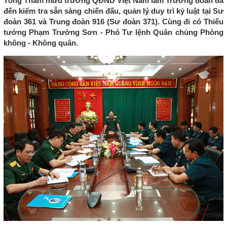
Tổng Tham mưu trưởng QĐND Việt Nam làm Trưởng đoàn đã
đến kiểm tra sẵn sàng chiến đấu, quản lý duy trì kỷ luật tại Sư
đoàn 361 và Trung đoàn 916 (Sư đoàn 371). Cùng đi có Thiếu
tướng Phạm Trường Sơn - Phó Tư lệnh Quân chủng Phòng
không - Không quân.