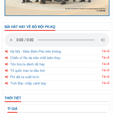
BÀI HÁT HAY VỀ BỘ ĐỘI PK-KQ
Hà Nội - Điện Biên Phủ trên không
Tải về
Chiến sĩ Ra đa trên chốt biên thùy
Tải về
Tên lửa ta đánh rất hay
Tải về
Tổ quốc trao ta bầu trời
Tải về
Phi đội ta xuất kích
Tải về
Tình Bác chắp cánh bay
Tải về
THỜI TIẾT
TỈ GIÁ