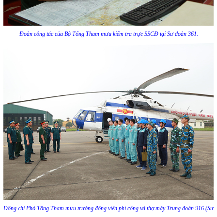
Đoàn công tác của Bộ Tổng Tham mưu kiểm tra trực SSCĐ tại Sư đoàn 361.
Đồng chí Phó Tổng Tham mưu trưởng động viên phi công và thợ máy Trung đoàn 916 (Sư