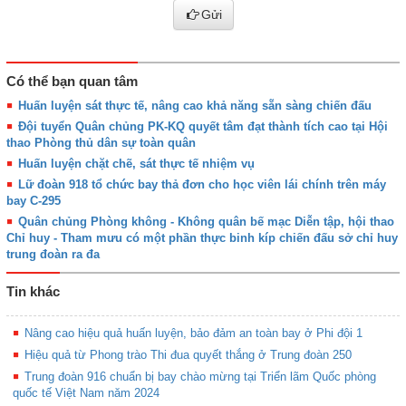
Gửi
Có thể bạn quan tâm
Huấn luyện sát thực tế, nâng cao khả năng sẵn sàng chiến đấu
Đội tuyển Quân chủng PK-KQ quyết tâm đạt thành tích cao tại Hội
thao Phòng thủ dân sự toàn quân
Huấn luyện chặt chẽ, sát thực tế nhiệm vụ
Lữ đoàn 918 tổ chức bay thả đơn cho học viên lái chính trên máy
bay C-295
Quân chủng Phòng không - Không quân bế mạc Diễn tập, hội thao
Chỉ huy - Tham mưu có một phần thực binh kíp chiến đấu sở chỉ huy
trung đoàn ra đa
Tin khác
Nâng cao hiệu quả huấn luyện, bảo đảm an toàn bay ở Phi đội 1
Hiệu quả từ Phong trào Thi đua quyết thắng ở Trung đoàn 250
Trung đoàn 916 chuẩn bị bay chào mừng tại Triển lãm Quốc phòng
quốc tế Việt Nam năm 2024