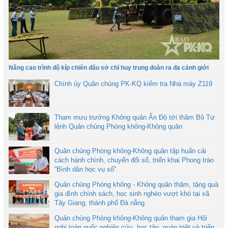
Nâng cao trình độ kíp chiến đấu sở chỉ huy trung đoàn ra đa cảnh giới
Chính ủy Quân chủng PK-KQ kiểm tra Nhà máy Z119
Tham mưu trưởng Không quân Ấn Độ tới thăm Bộ Tư
lệnh Quân chủng Phòng không-Không quân
Quân chủng Phòng không-Không quân tập huấn cải
cách hành chính, chuyển đổi số, triển khai Phong trào
“Bình dân học vụ số”
Quân chủng Phòng không - Không quân thăm, tặng quà
gia đình chính sách, học sinh nghèo vượt khó tại xã
Tây Giang, thành phố Đà nẵng
Quân chủng Phòng không-Không quân tham gia Hội
nghị toàn quốc nghiên cứu, học tập, quán triệt và triển