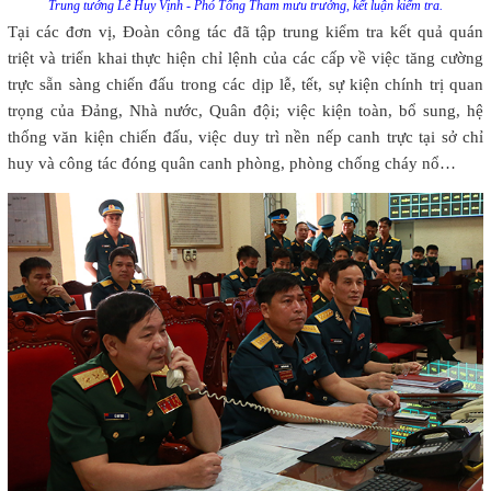
Trung tướng Lê Huy Vịnh - Phó Tổng Tham mưu trưởng, kết luận kiểm tra.
Tại các đơn vị, Đoàn công tác đã tập trung kiểm tra kết quả quán
triệt và triển khai thực hiện chỉ lệnh của các cấp về việc tăng cường
trực sẵn sàng chiến đấu trong các dịp lễ, tết, sự kiện chính trị quan
trọng của Đảng, Nhà nước, Quân đội; việc kiện toàn, bổ sung, hệ
thống văn kiện chiến đấu, việc duy trì nền nếp canh trực tại sở chỉ
huy và công tác đóng quân canh phòng, phòng chống cháy nổ…