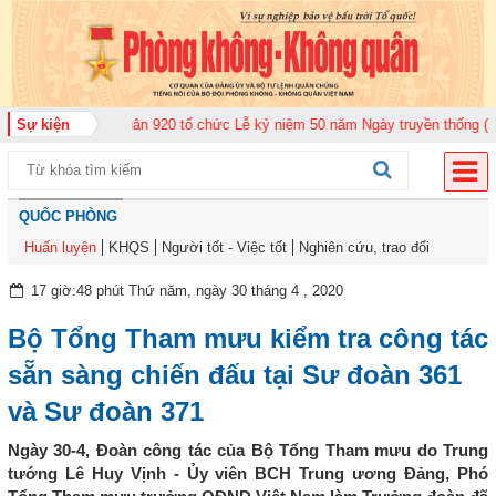
đoàn Không quân 920 tổ chức Lễ kỷ niệm 50 năm Ngày truyền thống (12-11-1
Sự kiện
QUỐC PHÒNG
Huấn luyện
KHQS
Người tốt - Việc tốt
Nghiên cứu, trao đổi
17 giờ:48 phút Thứ năm, ngày 30 tháng 4 , 2020
Bộ Tổng Tham mưu kiểm tra công tác
sẵn sàng chiến đấu tại Sư đoàn 361
và Sư đoàn 371
Ngày 30-4, Đoàn công tác của Bộ Tổng Tham mưu do Trung
tướng Lê Huy Vịnh - Ủy viên BCH Trung ương Đảng, Phó