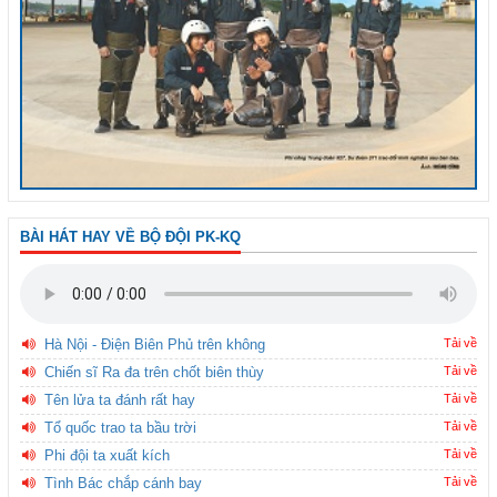
BÀI HÁT HAY VỀ BỘ ĐỘI PK-KQ
Hà Nội - Điện Biên Phủ trên không
Tải về
Chiến sĩ Ra đa trên chốt biên thùy
Tải về
Tên lửa ta đánh rất hay
Tải về
Tổ quốc trao ta bầu trời
Tải về
Phi đội ta xuất kích
Tải về
Tình Bác chắp cánh bay
Tải về