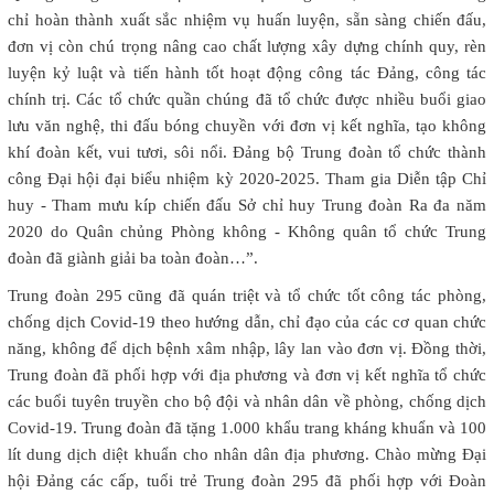
chỉ hoàn thành xuất sắc nhiệm vụ huấn luyện, sẵn sàng chiến đấu,
đơn vị còn chú trọng nâng cao chất lượng xây dựng chính quy, rèn
luyện kỷ luật và tiến hành tốt hoạt động công tác Đảng, công tác
chính trị. Các tổ chức quần chúng đã tổ chức được nhiều buổi giao
lưu văn nghệ, thi đấu bóng chuyền với đơn vị kết nghĩa, tạo không
khí đoàn kết, vui tươi, sôi nổi. Đảng bộ Trung đoàn tổ chức thành
công Đại hội đại biểu nhiệm kỳ 2020-2025. Tham gia Diễn tập Chỉ
huy - Tham mưu kíp chiến đấu Sở chỉ huy Trung đoàn Ra đa năm
2020 do Quân chủng Phòng không - Không quân tổ chức Trung
đoàn đã giành giải ba toàn đoàn…”.
Trung đoàn 295 cũng đã quán triệt và tổ chức tốt công tác phòng,
chống dịch Covid-19 theo hướng dẫn, chỉ đạo của các cơ quan chức
năng, không để dịch bệnh xâm nhập, lây lan vào đơn vị. Đồng thời,
Trung đoàn đã phối hợp với địa phương và đơn vị kết nghĩa tổ chức
các buổi tuyên truyền cho bộ đội và nhân dân về phòng, chống dịch
Covid-19. Trung đoàn đã tặng 1.000 khẩu trang kháng khuẩn và 100
lít dung dịch diệt khuẩn cho nhân dân địa phương. Chào mừng Đại
hội Đảng các cấp, tuổi trẻ Trung đoàn 295 đã phối hợp với Đoàn