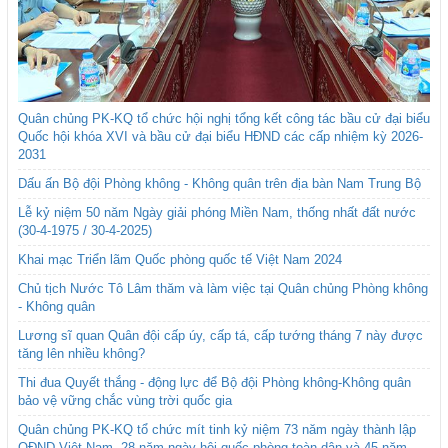
Quân chủng PK-KQ tổ chức hội nghị tổng kết công tác bầu cử đại biểu
Quốc hội khóa XVI và bầu cử đại biểu HĐND các cấp nhiệm kỳ 2026-
2031
Dấu ấn Bộ đội Phòng không - Không quân trên địa bàn Nam Trung Bộ
Lễ kỷ niệm 50 năm Ngày giải phóng Miền Nam, thống nhất đất nước
(30-4-1975 / 30-4-2025)
Khai mạc Triển lãm Quốc phòng quốc tế Việt Nam 2024
Chủ tịch Nước Tô Lâm thăm và làm việc tại Quân chủng Phòng không
- Không quân
Lương sĩ quan Quân đội cấp úy, cấp tá, cấp tướng tháng 7 này được
tăng lên nhiều không?
Thi đua Quyết thắng - động lực để Bộ đội Phòng không-Không quân
bảo vệ vững chắc vùng trời quốc gia
Quân chủng PK-KQ tổ chức mít tinh kỷ niệm 73 năm ngày thành lập
QĐND Việt Nam, 28 năm ngày hội quốc phòng toàn dân và 45 năm