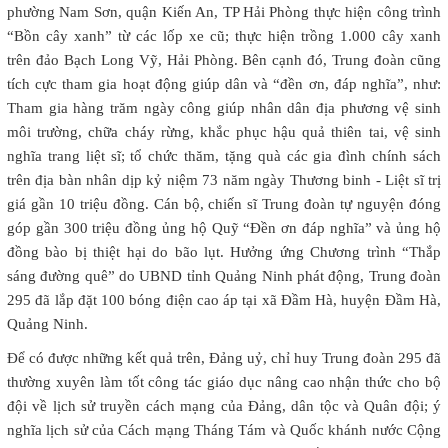
phường Nam Sơn, quận Kiến An, TP Hải Phòng thực hiện công trình
“Bồn cây xanh” từ các lốp xe cũ; thực hiện trồng 1.000 cây xanh
trên đảo Bạch Long Vỹ, Hải Phòng. Bên cạnh đó, Trung đoàn cũng
tích cực tham gia hoạt động giúp dân và “đền ơn, đáp nghĩa”, như:
Tham gia hàng trăm ngày công giúp nhân dân địa phương vệ sinh
môi trường, chữa cháy rừng, khắc phục hậu quả thiên tai, vệ sinh
nghĩa trang liệt sĩ; tổ chức thăm, tặng quà các gia đình chính sách
trên địa bàn nhân dịp kỷ niệm 73 năm ngày Thương binh - Liệt sĩ trị
giá gần 10 triệu đồng. Cán bộ, chiến sĩ Trung đoàn tự nguyện đóng
góp gần 300 triệu đồng ủng hộ Quỹ “Đền ơn đáp nghĩa” và ủng hộ
đồng bào bị thiệt hại do bão lụt. Hưởng ứng Chương trình “Thắp
sáng đường quê” do UBND tỉnh Quảng Ninh phát động, Trung đoàn
295 đã lắp đặt 100 bóng điện cao áp tại xã Đầm Hà, huyện Đầm Hà,
Quảng Ninh.
Để có được những kết quả trên, Đảng uỷ, chỉ huy Trung đoàn 295 đã
thường xuyên làm tốt công tác giáo dục nâng cao nhận thức cho bộ
đội về lịch sử truyền cách mạng của Đảng, dân tộc và Quân đội; ý
nghĩa lịch sử của Cách mạng Tháng Tám và Quốc khánh nước Cộng