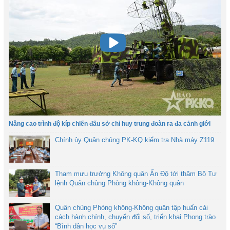
Nâng cao trình độ kíp chiến đấu sở chỉ huy trung đoàn ra đa cảnh giới
Chính ủy Quân chủng PK-KQ kiểm tra Nhà máy Z119
Tham mưu trưởng Không quân Ấn Độ tới thăm Bộ Tư
lệnh Quân chủng Phòng không-Không quân
Quân chủng Phòng không-Không quân tập huấn cải
cách hành chính, chuyển đổi số, triển khai Phong trào
“Bình dân học vụ số”