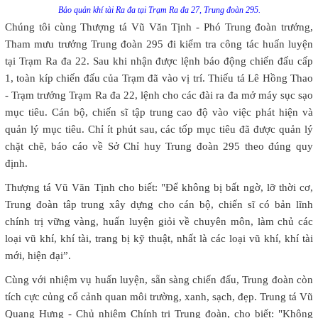
Bảo quản khí tài Ra đa tại Trạm Ra đa 27, Trung đoàn 295.
Chúng tôi cùng Thượng tá Vũ Văn Tịnh - Phó Trung đoàn trưởng,
Tham mưu trưởng Trung đoàn 295 đi kiểm tra công tác huấn luyện
tại Trạm Ra đa 22. Sau khi nhận được lệnh báo động chiến đấu cấp
1, toàn kíp chiến đấu của Trạm đã vào vị trí. Thiếu tá Lê Hồng Thao
- Trạm trưởng Trạm Ra đa 22, lệnh cho các đài ra đa mở máy sục sạo
mục tiêu. Cán bộ, chiến sĩ tập trung cao độ vào việc phát hiện và
quản lý mục tiêu. Chỉ ít phút sau, các tốp mục tiêu đã được quản lý
chặt chẽ, báo cáo về Sở Chỉ huy Trung đoàn 295 theo đúng quy
định.
Thượng tá Vũ Văn Tịnh cho biết: "Để không bị bất ngờ, lỡ thời cơ,
Trung đoàn tâp trung xây dựng cho cán bộ, chiến sĩ có bản lĩnh
chính trị vững vàng, huấn luyện giỏi về chuyên môn, làm chủ các
loại vũ khí, khí tài, trang bị kỹ thuật, nhất là các loại vũ khí, khí tài
mới, hiện đại”.
Cùng với nhiệm vụ huấn luyện, sẵn sàng chiến đấu, Trung đoàn còn
tích cực củng cố cảnh quan môi trường, xanh, sạch, đẹp. Trung tá Vũ
Quang Hưng - Chủ nhiệm Chính trị Trung đoàn, cho biết: "Không