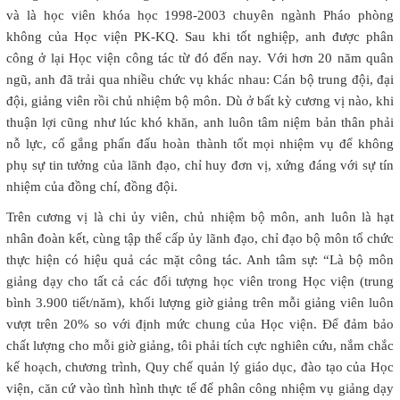
và là học viên khóa học 1998-2003 chuyên ngành Pháo phòng
không của Học viện PK-KQ. Sau khi tốt nghiệp, anh được phân
công ở lại Học viện công tác từ đó đến nay. Với hơn 20 năm quân
ngũ, anh đã trải qua nhiều chức vụ khác nhau: Cán bộ trung đội, đại
đội, giảng viên rồi chủ nhiệm bộ môn. Dù ở bất kỳ cương vị nào, khi
thuận lợi cũng như lúc khó khăn, anh luôn tâm niệm bản thân phải
nỗ lực, cố gắng phấn đấu hoàn thành tốt mọi nhiệm vụ để không
phụ sự tin tưởng của lãnh đạo, chỉ huy đơn vị, xứng đáng với sự tín
nhiệm của đồng chí, đồng đội.
Trên cương vị là chi ủy viên, chủ nhiệm bộ môn, anh luôn là hạt
nhân đoàn kết, cùng tập thể cấp ủy lãnh đạo, chỉ đạo bộ môn tổ chức
thực hiện có hiệu quả các mặt công tác. Anh tâm sự: “Là bộ môn
giảng dạy cho tất cả các đối tượng học viên trong Học viện (trung
bình 3.900 tiết/năm), khối lượng giờ giảng trên mỗi giảng viên luôn
vượt trên 20% so với định mức chung của Học viện. Để đảm bảo
chất lượng cho mỗi giờ giảng, tôi phải tích cực nghiên cứu, nắm chắc
kế hoạch, chương trình, Quy chế quản lý giáo dục, đào tạo của Học
viện, căn cứ vào tình hình thực tế để phân công nhiệm vụ giảng dạy