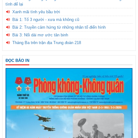
tình để lại
Xanh mãi tình yêu bầu trời
Bài 1: Tổ 3 người - xưa mà không cũ
Bài 2: Truyền cảm hứng từ những nhân tố điển hình
Bài 3: Nối dài mơ ước tân binh
Tháng Ba trên trận địa Trung đoàn 218
ĐỌC BÁO IN