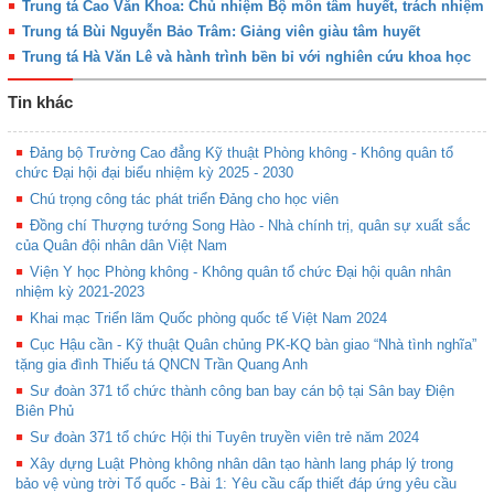
Trung tá Cao Văn Khoa: Chủ nhiệm Bộ môn tâm huyết, trách nhiệm
Trung tá Bùi Nguyễn Bảo Trâm: Giảng viên giàu tâm huyết
Trung tá Hà Văn Lê và hành trình bền bỉ với nghiên cứu khoa học
Tin khác
Đảng bộ Trường Cao đẳng Kỹ thuật Phòng không - Không quân tổ
chức Đại hội đại biểu nhiệm kỳ 2025 - 2030
Chú trọng công tác phát triển Đảng cho học viên
Đồng chí Thượng tướng Song Hào - Nhà chính trị, quân sự xuất sắc
của Quân đội nhân dân Việt Nam
Viện Y học Phòng không - Không quân tổ chức Đại hội quân nhân
nhiệm kỳ 2021-2023
Khai mạc Triển lãm Quốc phòng quốc tế Việt Nam 2024
Cục Hậu cần - Kỹ thuật Quân chủng PK-KQ bàn giao “Nhà tình nghĩa”
tặng gia đình Thiếu tá QNCN Trần Quang Anh
Sư đoàn 371 tổ chức thành công ban bay cán bộ tại Sân bay Điện
Biên Phủ
Sư đoàn 371 tổ chức Hội thi Tuyên truyền viên trẻ năm 2024
Xây dựng Luật Phòng không nhân dân tạo hành lang pháp lý trong
bảo vệ vùng trời Tổ quốc - Bài 1: Yêu cầu cấp thiết đáp ứng yêu cầu