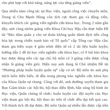
cho phù hợp với khả năng, năng lực của từng giảng viên”.
Qua nhiều năm công tác tại Học viện, ngoài công việc chuyên môn,
Trung tá Chu Mạnh Hùng còn tích cực tham gia và động viên,
khuyến khích các giảng viên nghiên cứu khoa học. Trong 2 năm gần
đây, anh cùng nhóm giảng viên Khoa Chỉ huy Hậu cần thực hiện Đề
tài “Bảo đảm quân y cho sư đoàn không quân đánh địch tiến công
hỏa lực trong chiến tranh bảo vệ Tổ quốc” cấp Tổng cục Hậu cần;
tham gia biên soạn 4 giáo trình điện tử và 2 tài liệu huấn luyện;
hướng dẫn 2 đề tài học viên nghiên cứu khoa học; có 9 bài báo khoa
học được đăng trên các tạp chí; bộ môn có 3 giảng viên được công
nhận là giảng viên giỏi. Hiện nay anh đang là Chủ nhiệm Đề tài
“Phương pháp huấn luyện quân sự” cấp cơ sở. Bộ môn do anh phụ
trách luôn ltiêu biểu, đi đầu trong phong trào nghiên cứu khoa học
của Khoa Quân sự chung. Cùng với đó, anh thường xuyên tham gia
Ban Giám khảo các hội thi, hội thao điều lệnh, bắn súng bộ binh do
Học viện, Quân chủng tổ chức; huấn luyện các đội tuyển của Học
viện tham gia hội thi, hội thao do trên tổ chức đều đạt kết quả cao.
Với thành tích đã đạt được, Bộ môn Quân sự nhiều lần được cấp trên