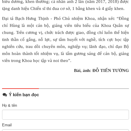
biểu dương, khen thưởng; cá nhân anh 2 lần (năm 2017, 2018) được
tặng danh hiệu Chiến sĩ thi đua cơ sở, 1 bằng khen và 4 giấy khen.
Đại tá Bạch Hưng Thịnh - Phó Chủ nhiệm Khoa, nhận xét: “Đồng
chí Hùng là một cán bộ, giảng viên tiêu biểu của Khoa Quân sự
chung. Trên cương vị, chức trách được giao, đồng chí luôn thể hiện
tinh thần cố gắng, nỗ lực, sự tâm huyết với nghề, tích cực học tập
nghiên cứu, trau dồi chuyên môn, nghiệp vụ; lãnh đạo, chỉ đạo Bộ
môn hoàn thành tốt nhiệm vụ, là tấm gương sáng để cán bộ, giảng
viên trong Khoa học tập và noi theo”.
Bài, ảnh: ĐỖ TIẾN TƯỜNG
Ý kiến bạn đọc
Họ & tên
Email