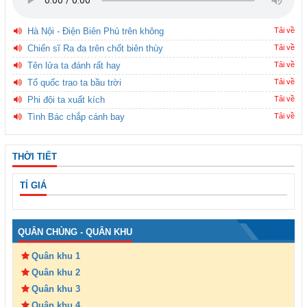
Hà Nội - Điện Biên Phủ trên không
Tải về
Chiến sĩ Ra đa trên chốt biên thùy
Tải về
Tên lửa ta đánh rất hay
Tải về
Tổ quốc trao ta bầu trời
Tải về
Phi đội ta xuất kích
Tải về
Tình Bác chắp cánh bay
Tải về
THỜI TIẾT
TỈ GIÁ
QUÂN CHỦNG - QUÂN KHU
Quân khu 1
Quân khu 2
Quân khu 3
Quân khu 4