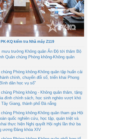
 PK-KQ kiểm tra Nhà máy Z119
 mưu trưởng Không quân Ấn Độ tới thăm Bộ
ệnh Quân chủng Phòng không-Không quân
 chủng Phòng không-Không quân tập huấn cải
hành chính, chuyển đổi số, triển khai Phong
“Bình dân học vụ số”
 chủng Phòng không - Không quân thăm, tặng
ia đình chính sách, học sinh nghèo vượt khó
ã Tây Giang, thành phố Đà nẵng
 chủng Phòng không-Không quân tham gia Hội
toàn quốc nghiên cứu, học tập, quán triệt và
 khai thực hiện Nghị quyết Hội nghị lần thứ ba
g ương Đảng khóa XIV
 chủng Phòng không-Không quân phối hợp tổ