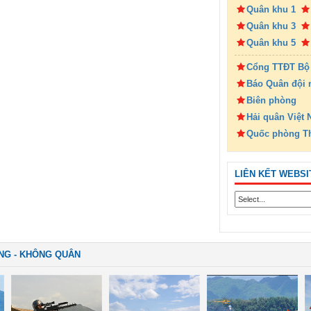
Quân khu 1
Quân khu 3
Quân khu 5
Cổng TTĐT Bộ
Báo Quân đội 
Biên phòng
Hải quân Việt
Quốc phòng T
LIÊN KẾT WEBSI
NG - KHÔNG QUÂN