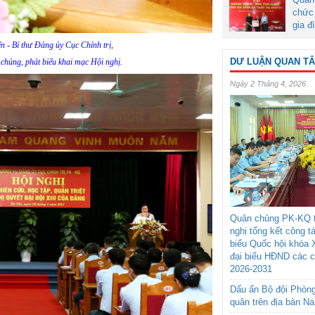
chức 
gia đ
n - Bí thư Đảng ủy Cục Chính trị,
DƯ LUẬN QUAN T
chủng, phát biểu khai mạc Hội nghị.
Ngày 2 Tháng 4, 2026
Quân chủng PK-KQ t
nghị tổng kết công t
biểu Quốc hội khóa 
đại biểu HĐND các 
2026-2031
Dấu ấn Bộ đội Phòn
quân trên địa bàn N