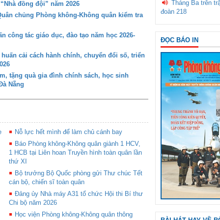
Tháng Ba trên tr
g “Nhà đồng đội” năm 2026
đoàn 218
 Quân chủng Phòng không-Không quân kiểm tra
 công tác giáo dục, đào tạo năm học 2026-
ĐỌC BÁO IN
ấn cải cách hành chính, chuyển đổi số, triển
026
 tặng quà gia đình chính sách, học sinh
 Đà Nẵng
e
Nỗ lực hết mình để làm chủ cánh bay
Báo Phòng không-Không quân giành 1 HCV,
1 HCB tại Liên hoan Truyền hình toàn quân lần
thứ XI
Bộ trưởng Bộ Quốc phòng gửi Thư chúc Tết
cán bộ, chiến sĩ toàn quân
Đảng ủy Nhà máy A31 tổ chức Hội thi Bí thư
Chi bộ năm 2026
Học viện Phòng không-Không quân thông