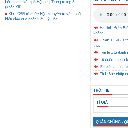
BÀI HÁT HAY VỀ B
báo nhanh kết quả Hội nghị Trung ương 8
(khóa XII)
Kho K286 tổ chức Hội thi tuyên truyền, phổ
biến giáo dục pháp luật, kỷ luật
Hà Nội - Điện Bi
không
Chiến sĩ Ra đa t
thùy
Tên lửa ta đánh 
Tổ quốc trao ta b
Phi đội ta xuất k
Tình Bác chắp c
THỜI TIẾT
TỈ GIÁ
QUÂN CHỦNG - Q