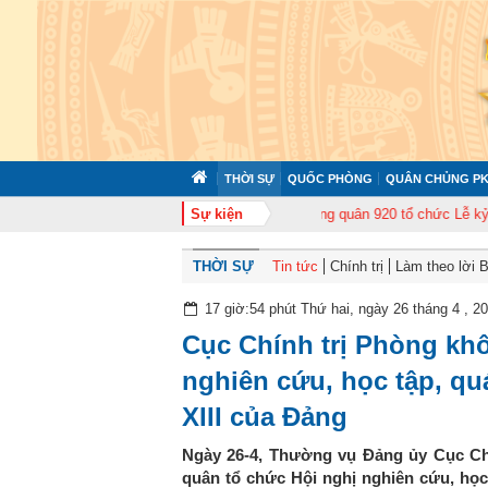
THỜI SỰ
QUỐC PHÒNG
QUÂN CHỦNG PK
p huấn cán bộ năm 2026
Trung đoàn Không quân 920 tổ chức Lễ kỷ niệm 5
Sự kiện
THỜI SỰ
Tin tức
Chính trị
Làm theo lời 
17 giờ:54 phút Thứ hai, ngày 26 tháng 4 , 2
Cục Chính trị Phòng kh
nghiên cứu, học tập, quá
XIII của Đảng
Ngày 26-4, Thường vụ Đảng ủy Cục Ch
quân tổ chức Hội nghị nghiên cứu, học t