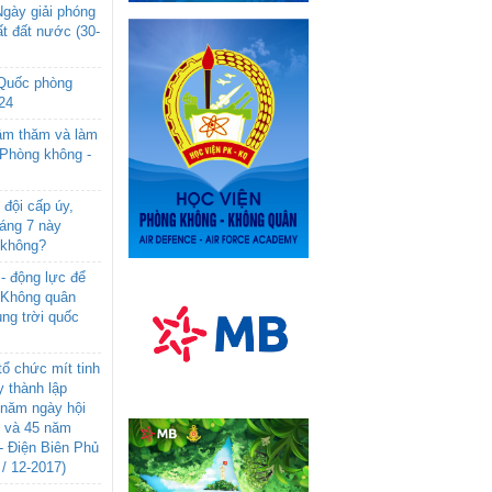
gày giải phóng
t đất nước (30-
 Quốc phòng
24
âm thăm và làm
 Phòng không -
đội cấp úy,
háng 7 này
 không?
- động lực để
-Không quân
ng trời quốc
ổ chức mít tinh
 thành lập
năm ngày hội
n và 45 năm
- Điện Biên Phủ
 / 12-2017)