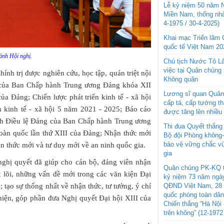
Lễ kỷ niệm 50 năm N
Miền Nam, thống nhấ
4-1975 / 30-4-2025)
Khai mạc Triển lãm
quốc tế Việt Nam 20
nh Hội nghị.
Chủ tịch Nước Tô L
việc tại Quân chủng
ính trị được nghiên cứu, học tập, quán triệt nội
Không quân
ị của Ban Chấp hành Trung ương Đảng khóa XII
Lương sĩ quan Quân 
của Đảng; Chiến lược phát triển kinh tế - xã hội
cấp tá, cấp tướng t
n kinh tế - xã hội 5 năm 2021 - 2025; Báo cáo
được tăng lên nhiều
ành Điều lệ Đảng của Ban Chấp hành Trung ương
Thi đua Quyết thắng 
 toàn quốc lần thứ XIII của Đảng; Nhận thức mới
Bộ đội Phòng không
bảo vệ vững chắc vù
 thức mới và tư duy mới về an ninh quốc gia.
gia
 nghị quyết đã giúp cho cán bộ, đảng viên nhận
Quân chủng PK-KQ t
 lõi, những vấn đề mới trong các văn kiện Đại
kỷ niệm 73 năm ngày
; tạo sự thống nhất về nhận thức, tư tưởng, ý chí
QĐND Việt Nam, 28 
quốc phòng toàn dâ
 hiện, góp phần đưa Nghị quyết Đại hội XIII của
Chiến thắng “Hà Nội 
trên không” (12-1972