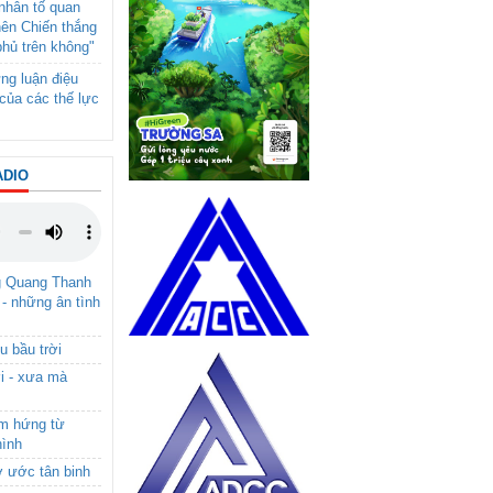
- nhân tố quan
nên Chiến thắng
phủ trên không"
ng luận điệu
của các thế lực
ADIO
g Quang Thanh
 - những ân tình
u bầu trời
i - xưa mà
ảm hứng từ
hình
ơ ước tân binh