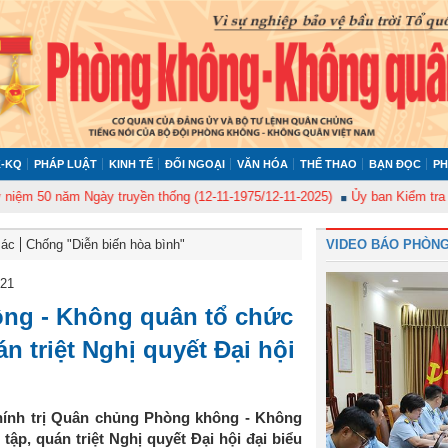
-KQ
PHÁP LUẬT
KINH TẾ
ĐỐI NGOẠI
VĂN HÓA
THỂ THAO
BẠN ĐỌC
PH
0 năm Ngày truyền thống (12-11-1975/12-11-2025)
Ủy ban Kiểm tra Quân ủ
Bác
Chống "Diễn biến hòa bình"
VIDEO BÁO PHÒNG
021
ông - Không quân tổ chức
n triệt Nghị quyết Đại hội
ính trị Quân chủng Phòng không - Không
ập, quán triệt Nghị quyết Đại hội đại biểu