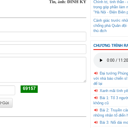
Tin, ảnh: ĐÌNH KÝ
Chính trị, tinh thần 
trọng góp phần làm 
"Hà Nội - Điện Biên 
Cảnh giác trước nhữ
chống phá Quân đội 
thù địch
CHƯƠNG TRÌNH R
Đại tướng Phùn
với nhà báo chiến sĩ
để lại
Xanh mãi tình yê
Bài 1: Tổ 3 ngườ
Gửi
không cũ
Bài 2: Truyền c
những nhân tố điển 
Bài 3: Nối dài m