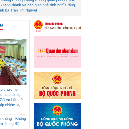
khánh thành và bàn giao nhà tình nghĩa tặng
ình bà Trần Thị Nguyệt
ÂM
ổ chức hội
ác bầu cử đại
XVI và bầu cử
cấp nhiệm kỳ
g không - Không
am Trung Bộ