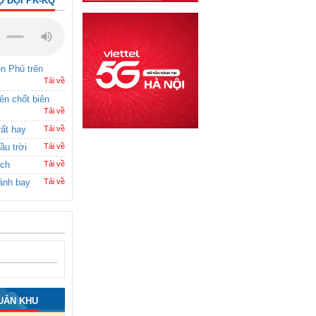
Ộ ĐỘI PK-KQ
ên Phủ trên
Tải về
rên chốt biên
Tải về
rất hay
Tải về
ầu trời
Tải về
ích
Tải về
ánh bay
Tải về
UÂN KHU