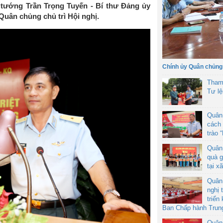
u tướng Trần Trọng Tuyến - Bí thư Đảng ủy
Quân chủng chủ trì Hội nghị.
Chính ủy Quân chủng
Tham
Tư l
Quân
cách 
trào 
Quân
quà g
tại x
Quân
nghị 
triển
Ban Chấp hành Trun
Quân