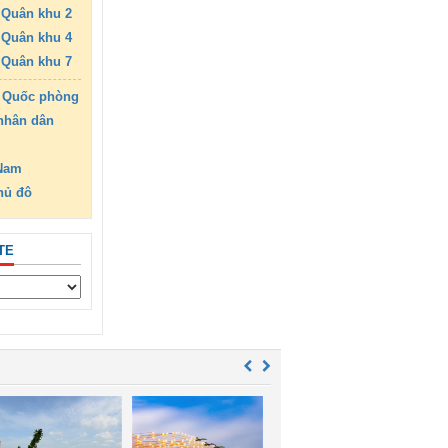
Quân khu 2
Quân khu 4
Quân khu 7
 Quốc phòng
nhân dân
 Nam
hủ đô
TE