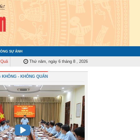
ÓNG SỰ ẢNH
y Trung ương tập huấn nghiệp vụ công tác kiểm tra, giám sát năm 2025
Thứ năm, ngày 6 tháng 8 , 2026
Qu
 KHÔNG - KHÔNG QUÂN