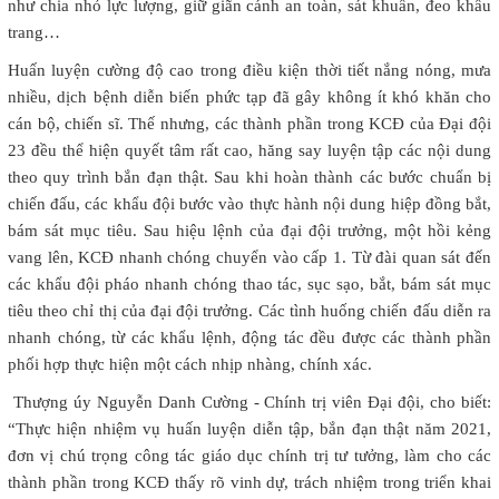
như chia nhỏ lực lượng, giữ giãn cánh an toàn, sát khuẩn, đeo khẩu
trang…
Huấn luyện cường độ cao trong điều kiện thời tiết nắng nóng, mưa
nhiều, dịch bệnh diễn biến phức tạp đã gây không ít khó khăn cho
cán bộ, chiến sĩ. Thế nhưng, các thành phần trong KCĐ của Đại đội
23 đều thể hiện quyết tâm rất cao, hăng say luyện tập các nội dung
theo quy trình bắn đạn thật. Sau khi hoàn thành các bước chuẩn bị
chiến đấu, các khẩu đội bước vào thực hành nội dung hiệp đồng bắt,
bám sát mục tiêu. Sau hiệu lệnh của đại đội trưởng, một hồi kẻng
vang lên, KCĐ nhanh chóng chuyển vào cấp 1. Từ đài quan sát đến
các khẩu đội pháo nhanh chóng thao tác, sục sạo, bắt, bám sát mục
tiêu theo chỉ thị của đại đội trưởng. Các tình huống chiến đấu diễn ra
nhanh chóng, từ các khẩu lệnh, động tác đều được các thành phần
phối hợp thực hiện một cách nhịp nhàng, chính xác.
Thượng úy Nguyễn Danh Cường - Chính trị viên Đại đội, cho biết:
“Thực hiện nhiệm vụ huấn luyện diễn tập, bắn đạn thật năm 2021,
đơn vị chú trọng công tác giáo dục chính trị tư tưởng, làm cho các
thành phần trong KCĐ thấy rõ vinh dự, trách nhiệm trong triển khai