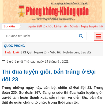
ung đoàn Không quân 920 tổ chức Lễ kỷ niệm 50 năm Ngày truyền thống (12-
Sự kiện
QUỐC PHÒNG
Huấn luyện
KHQS
Người tốt - Việc tốt
Nghiên cứu, trao đổi
8 giờ:8 phút Thứ sáu, ngày 24 tháng 9 , 2021
Thi đua luyện giỏi, bắn trúng ở Đại
đội 23
Trong những ngày này, cán bộ, chiến sĩ Đại đội 23, Trung
đoàn 230, Sư đoàn 367, đang ra sức thi đua huấn luyện giỏi,
quyết tâm hoàn thành xuất sắc nhiệm vụ diễn tập, bắn đạn
thật do quân chủng tổ chức trong thời gian tới.