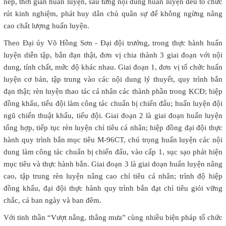
nếp, thời gian huấn luyện, sau từng nội dung huấn luyện đều tổ chức
rút kinh nghiệm, phát huy dân chủ quân sự để không ngừng nâng
cao chất lượng huấn luyện.
Theo Đại úy Võ Hồng Sơn - Đại đội trưởng, trong thực hành huấn
luyện diễn tập, bắn đạn thật, đơn vị chia thành 3 giai đoạn với nội
dung, tính chất, mức độ khác nhau. Giai đoạn 1, đơn vị tổ chức huấn
luyện cơ bản, tập trung vào các nội dung lý thuyết, quy trình bắn
đạn thật; rèn luyện thao tác cá nhân các thành phần trong KCĐ; hiệp
đồng khẩu, tiểu đội làm công tác chuẩn bị chiến đấu; huấn luyện đội
ngũ chiến thuật khẩu, tiểu đội. Giai đoạn 2 là giai đoạn huấn luyện
tổng hợp, tiếp tục rèn luyện chỉ tiêu cá nhân; hiệp đồng đại đội thực
hành quy trình bắn mục tiêu M-96CT, chú trọng huấn luyện các nội
dung làm công tác chuẩn bị chiến đấu, vào cấp 1, sục sạo phát hiện
mục tiêu và thực hành bắn. Giai đoạn 3 là giai đoạn huấn luyện nâng
cao, tập trung rèn luyện nâng cao chỉ tiêu cá nhân; trình độ hiệp
đồng khẩu, đại đội thực hành quy trình bắn đạt chỉ tiêu giỏi vững
chắc, cả ban ngày và ban đêm.
Với tinh thần “Vượt nắng, thắng mưa” cùng nhiều biện pháp tổ chức