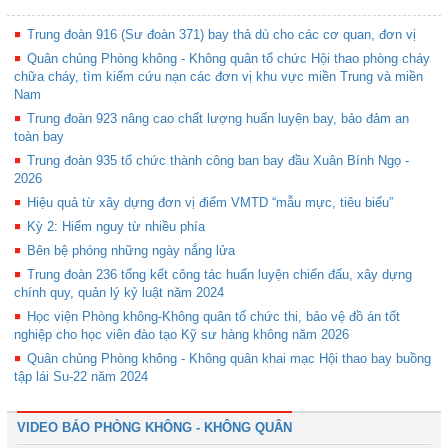
Trung đoàn 916 (Sư đoàn 371) bay thả dù cho các cơ quan, đơn vị
Quân chủng Phòng không - Không quân tổ chức Hội thao phòng cháy
chữa cháy, tìm kiếm cứu nạn các đơn vị khu vực miền Trung và miền
Nam
Trung đoàn 923 nâng cao chất lượng huấn luyện bay, bảo đảm an
toàn bay
Trung đoàn 935 tổ chức thành công ban bay đầu Xuân Bính Ngọ -
2026
Hiệu quả từ xây dựng đơn vị điểm VMTD “mẫu mực, tiêu biểu”
Kỳ 2: Hiểm nguy từ nhiều phía
Bên bệ phóng những ngày nắng lửa
Trung đoàn 236 tổng kết công tác huấn luyện chiến đấu, xây dựng
chính quy, quản lý kỷ luật năm 2024
Học viện Phòng không-Không quân tổ chức thi, bảo vệ đồ án tốt
nghiệp cho học viên đào tạo Kỹ sư hàng không năm 2026
Quân chủng Phòng không - Không quân khai mạc Hội thao bay buồng
tập lái Su-22 năm 2024
VIDEO BÁO PHÒNG KHÔNG - KHÔNG QUÂN