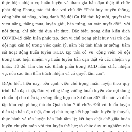
thực hiện nhiệm vụ huấn luyện và tham gia bắn đạn thật; tổ chức
phát động Phong trào thi đua với chủ đề: “Phát huy truyền thống,
cống hiến tài năng, xứng danh Bộ đội Cụ Hồ thời kỳ mới, quyết tâm
vượt nắng, thắng mưa, luyện giỏi, bắn trúng, an toàn tuyệt đối”, với
nội dung, chỉ tiêu thi đua sát thực. Đặc biệt, trong điều kiện dịch
COVID-19 diễn biến phức tạp, đơn vị chú trọng phát huy vai trò của
đội ngũ cán bộ trong việc quản lý, nắm bắt tình hình tư tưởng, bám
sát hoạt động huấn luyện KCĐ, kịp thời cổ vũ, động viên bộ đội
trong thực hiện nhiệm vụ huấn luyện bắn đạn thật và các nhiệm vụ
khác. Từ đó, làm cho các thành phần trong KCĐ nắm chắc nhiệm
vụ, nêu cao tinh thần trách nhiệm và có quyết tâm cao”.
Được biết, hiện nay, bên cạnh việc chú trọng huấn luyện theo quy
trình bắn đạn thật, đơn vị cũng tăng cường huấn luyện các nội dung
chuẩn bị cho diễn tập vòng tổng hợp do Sư đoàn 367 tổ chức và diễn
tập khu vực phòng thủ do Quân khu 7 tổ chức. Đối với huấn luyện
diễn tập bắn đạn thật, đơn vị chú trọng kết hợp huấn luyện lý thuyết,
thực hành và rèn luyện bản lĩnh tâm lý; kết hợp chặt chẽ giữa huấn
luyện chuyên môn với rèn luyện thể lực; tổ chức duy trì nghiêm nền