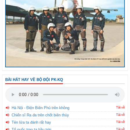
BÀI HÁT HAY VỀ BỘ ĐỘI PK-KQ
Hà Nội - Điện Biên Phủ trên không
Tải về
Chiến sĩ Ra đa trên chốt biên thùy
Tải về
Tên lửa ta đánh rất hay
Tải về
Tổ quốc trao ta bầu trời
Tải về