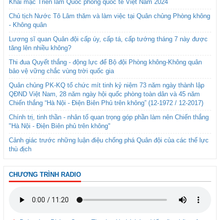
Khai mạc Triển lãm Quốc phòng quốc tế Việt Nam 2024
Chủ tịch Nước Tô Lâm thăm và làm việc tại Quân chủng Phòng không
- Không quân
Lương sĩ quan Quân đội cấp úy, cấp tá, cấp tướng tháng 7 này được
tăng lên nhiều không?
Thi đua Quyết thắng - động lực để Bộ đội Phòng không-Không quân
bảo vệ vững chắc vùng trời quốc gia
Quân chủng PK-KQ tổ chức mít tinh kỷ niệm 73 năm ngày thành lập
QĐND Việt Nam, 28 năm ngày hội quốc phòng toàn dân và 45 năm
Chiến thắng “Hà Nội - Điện Biên Phủ trên không” (12-1972 / 12-2017)
Chính trị, tinh thần - nhân tố quan trọng góp phần làm nên Chiến thắng
"Hà Nội - Điện Biên phủ trên không"
Cảnh giác trước những luận điệu chống phá Quân đội của các thế lực
thù địch
CHƯƠNG TRÌNH RADIO