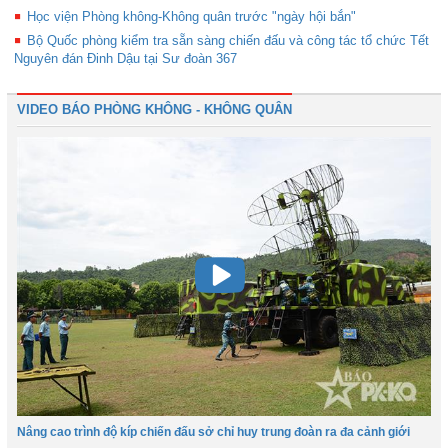
Học viện Phòng không-Không quân trước "ngày hội bắn"
Bộ Quốc phòng kiểm tra sẵn sàng chiến đấu và công tác tổ chức Tết
Nguyên đán Đinh Dậu tại Sư đoàn 367
VIDEO BÁO PHÒNG KHÔNG - KHÔNG QUÂN
Nâng cao trình độ kíp chiến đấu sở chỉ huy trung đoàn ra đa cảnh giới