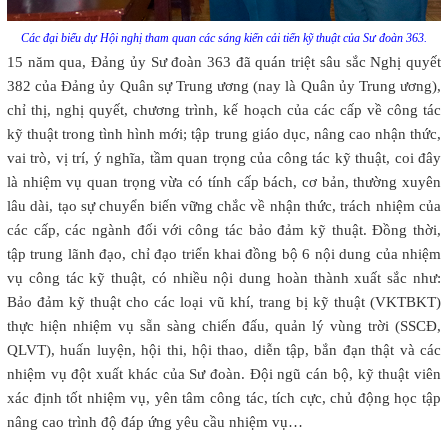
Các đại biểu dự Hội nghị tham quan các sáng kiến cải tiến kỹ thuật của Sư đoàn 363.
15 năm qua, Đảng ủy Sư đoàn 363 đã quán triệt sâu sắc Nghị quyết
382 của Đảng ủy Quân sự Trung ương (nay là Quân ủy Trung ương),
chỉ thị, nghị quyết, chương trình, kế hoạch của các cấp về công tác
kỹ thuật trong tình hình mới; tập trung giáo dục, nâng cao nhận thức,
vai trò, vị trí, ý nghĩa, tầm quan trọng của công tác kỹ thuật, coi đây
là nhiệm vụ quan trọng vừa có tính cấp bách, cơ bản, thường xuyên
lâu dài, tạo sự chuyển biến vững chắc về nhận thức, trách nhiệm của
các cấp, các ngành đối với công tác bảo đảm kỹ thuật. Đồng thời,
tập trung lãnh đạo, chỉ đạo triển khai đồng bộ 6 nội dung của nhiệm
vụ công tác kỹ thuật, có nhiều nội dung hoàn thành xuất sắc như:
Bảo đảm kỹ thuật cho các loại vũ khí, trang bị kỹ thuật (VKTBKT)
thực hiện nhiệm vụ sẵn sàng chiến đấu, quản lý vùng trời (SSCĐ,
QLVT), huấn luyện, hội thi, hội thao, diễn tập, bắn đạn thật và các
nhiệm vụ đột xuất khác của Sư đoàn. Đội ngũ cán bộ, kỹ thuật viên
xác định tốt nhiệm vụ, yên tâm công tác, tích cực, chủ động học tập
nâng cao trình độ đáp ứng yêu cầu nhiệm vụ…