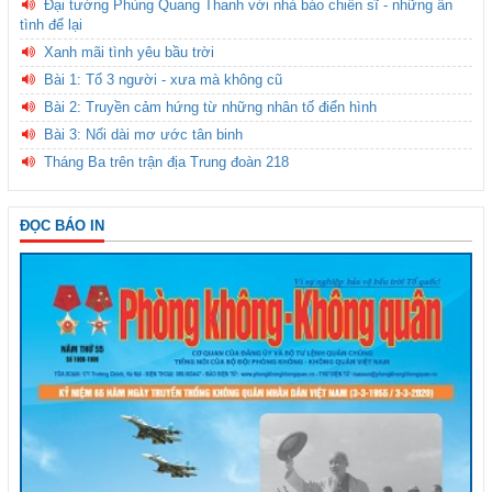
Đại tướng Phùng Quang Thanh với nhà báo chiến sĩ - những ân
tình để lại
Xanh mãi tình yêu bầu trời
Bài 1: Tổ 3 người - xưa mà không cũ
Bài 2: Truyền cảm hứng từ những nhân tố điển hình
Bài 3: Nối dài mơ ước tân binh
Tháng Ba trên trận địa Trung đoàn 218
ĐỌC BÁO IN