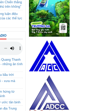
nên Chiến thắng
phủ trên không"
ng luận điệu
của các thế lực
ADIO
g Quang Thanh
 - những ân tình
u bầu trời
i - xưa mà
ảm hứng từ
hình
ơ ước tân binh
ận địa Trung