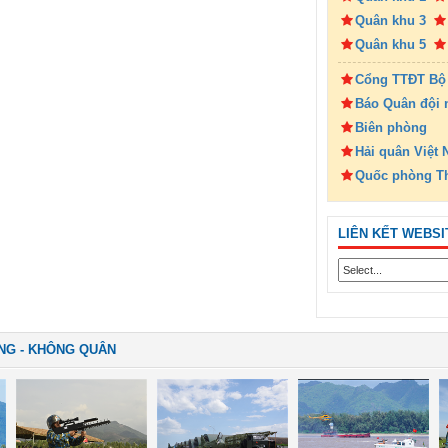
Quân khu 3
Quân khu 5
Cổng TTĐT Bộ
Báo Quân đội 
Biên phòng
Hải quân Việt
Quốc phòng T
LIÊN KẾT WEBSI
NG - KHÔNG QUÂN