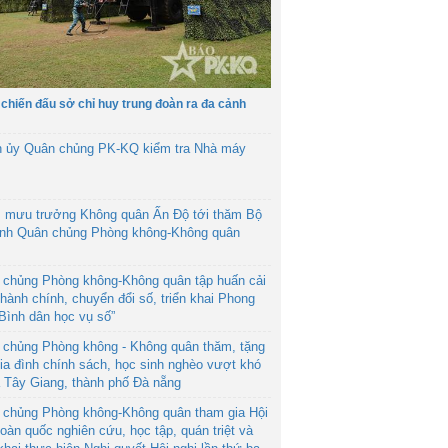
 chiến đấu sở chỉ huy trung đoàn ra đa cảnh
h ủy Quân chủng PK-KQ kiểm tra Nhà máy
 mưu trưởng Không quân Ấn Độ tới thăm Bộ
ệnh Quân chủng Phòng không-Không quân
 chủng Phòng không-Không quân tập huấn cải
hành chính, chuyển đổi số, triển khai Phong
“Bình dân học vụ số”
 chủng Phòng không - Không quân thăm, tặng
ia đình chính sách, học sinh nghèo vượt khó
ã Tây Giang, thành phố Đà nẵng
 chủng Phòng không-Không quân tham gia Hội
toàn quốc nghiên cứu, học tập, quán triệt và