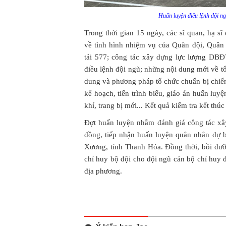
Huấn luyện điều lệnh đội ng
Trong thời gian 15 ngày, các sĩ quan, hạ s
về tình hình nhiệm vụ của Quân đội, Quâ
tải 577; công tác xây dựng lực lượng DB
điều lệnh đội ngũ; những nội dung mới về tổ
dung và phương pháp tổ chức chuẩn bị chiế
kế hoạch, tiến trình biểu, giáo án huấn luy
khí, trang bị mới... Kết quả kiểm tra kết thú
Đợt huấn luyện nhằm đánh giá công tác xâ
đồng, tiếp nhận huấn luyện quân nhân dự 
Xương, tỉnh Thanh Hóa. Đồng thời, bồi dưỡn
chỉ huy bộ đội cho đội ngũ cán bộ chỉ huy
địa phương.