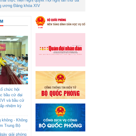
 khai thực hiện Nghị quyết Hội nghị lần thứ ba
g ương Đảng khóa XIV
ÂM
ổ chức hội
ác bầu cử đại
XVI và bầu cử
cấp nhiệm kỳ
g không - Không
am Trung Bộ
gày giải phóng