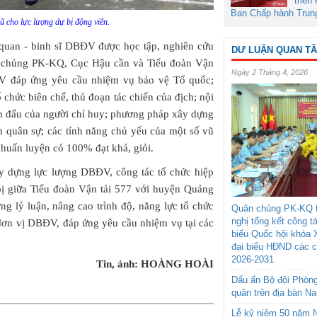
triển
Ban Chấp hành Trun
ũ cho lực lượng dự bị động viên.
ĩ quan - binh sĩ DBĐV được học tập, nghiên cứu
DƯ LUẬN QUAN T
n chủng PK-KQ, Cục Hậu cần và Tiểu đoàn Vận
Ngày 2 Tháng 4, 2026
ĐV đáp ứng yêu cầu nhiệm vụ bảo vệ Tổ quốc;
 chức biên chế, thủ đoạn tác chiến của địch; nội
n đấu của người chỉ huy; phương pháp xây dựng
ện quân sự; các tính năng chủ yếu của một số vũ
c huấn luyện có 100% đạt khá, giỏi.
y dựng lực lượng DBĐV, công tác tổ chức hiệp
bị giữa Tiểu đoàn Vận tải 577 với huyện Quảng
g lý luận, nâng cao trình độ, năng lực tổ chức
Quân chủng PK-KQ t
nghị tổng kết công t
 đơn vị DBĐV, đáp ứng yêu cầu nhiệm vụ tại các
biểu Quốc hội khóa 
đại biểu HĐND các 
2026-2031
Tin, ảnh: HOÀNG HOÀI
Dấu ấn Bộ đội Phòn
quân trên địa bàn N
Lễ kỷ niệm 50 năm N