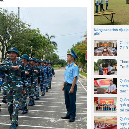
Nâng cao trình độ kíp
giới
Chín
Z119
Tham
Tư l
Quân
cách 
trào 
Quân
quà g
tại x
Quân
nghị 