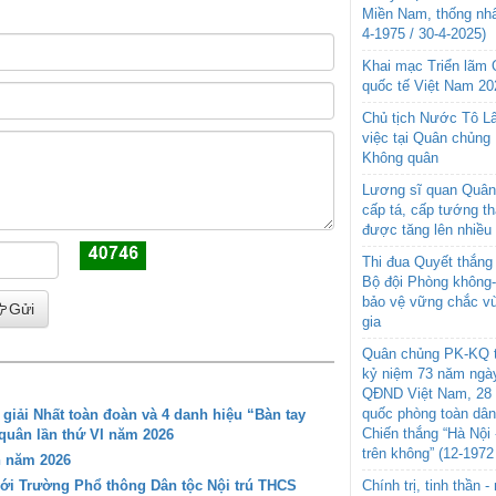
Miền Nam, thống nhấ
4-1975 / 30-4-2025)
Khai mạc Triển lãm
quốc tế Việt Nam 20
Chủ tịch Nước Tô L
việc tại Quân chủng
Không quân
Lương sĩ quan Quân 
cấp tá, cấp tướng t
được tăng lên nhiều
Thi đua Quyết thắng 
Bộ đội Phòng không
bảo vệ vững chắc vù
Gửi
gia
Quân chủng PK-KQ t
kỷ niệm 73 năm ngày
QĐND Việt Nam, 28 
quốc phòng toàn dâ
iải Nhất toàn đoàn và 4 danh hiệu “Bàn tay
Chiến thắng “Hà Nội 
 quân lần thứ VI năm 2026
trên không” (12-1972
n năm 2026
Chính trị, tinh thần 
với Trường Phổ thông Dân tộc Nội trú THCS