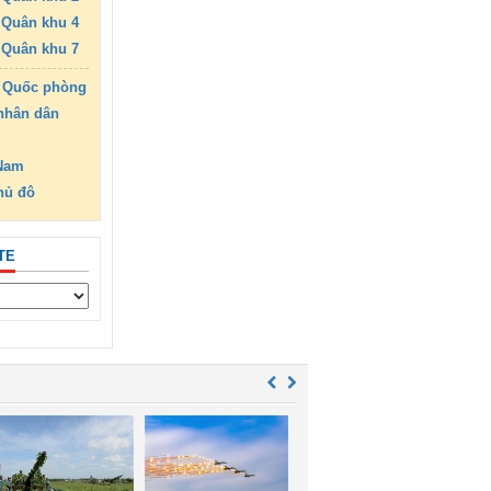
Quân khu 4
Quân khu 7
 Quốc phòng
nhân dân
 Nam
hủ đô
TE