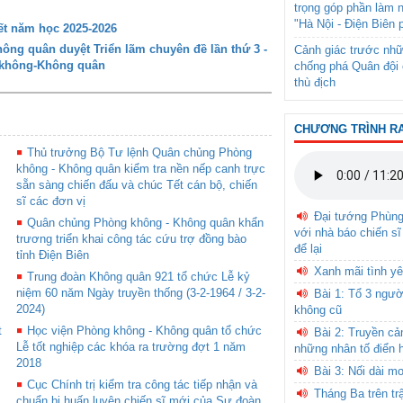
trọng góp phần làm 
"Hà Nội - Điện Biên 
t năm học 2025-2026
ng quân duyệt Triển lãm chuyên đề lần thứ 3 -
Cảnh giác trước nhữ
g không-Không quân
chống phá Quân đội 
thù địch
CHƯƠNG TRÌNH R
Thủ trưởng Bộ Tư lệnh Quân chủng Phòng
không - Không quân kiểm tra nền nếp canh trực
sẵn sàng chiến đấu và chúc Tết cán bộ, chiến
sĩ các đơn vị
Đại tướng Phùn
Quân chủng Phòng không - Không quân khẩn
với nhà báo chiến sĩ
trương triển khai công tác cứu trợ đồng bào
để lại
tỉnh Điện Biên
Xanh mãi tình yê
Trung đoàn Không quân 921 tổ chức Lễ kỷ
niệm 60 năm Ngày truyền thống (3-2-1964 / 3-2-
Bài 1: Tổ 3 ngườ
2024)
không cũ
t
Học viện Phòng không - Không quân tổ chức
Bài 2: Truyền c
Lễ tốt nghiệp các khóa ra trường đợt 1 năm
những nhân tố điển 
2018
Bài 3: Nối dài m
Cục Chính trị kiểm tra công tác tiếp nhận và
Tháng Ba trên tr
chuẩn bị huấn luyện chiến sĩ mới của Sư đoàn