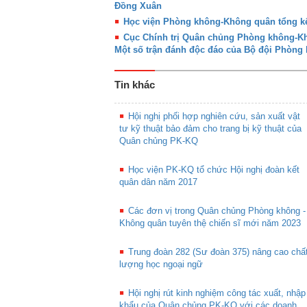
Đồng Xuân
Học viện Phòng không-Không quân tổng kế
Cục Chính trị Quân chủng Phòng không-Khô
Một số trận đánh độc đáo của Bộ đội Phòn
Tin khác
Hội nghị phối hợp nghiên cứu, sản xuất vật
tư kỹ thuật bảo đảm cho trang bị kỹ thuật của
Quân chủng PK-KQ
Học viện PK-KQ tổ chức Hội nghị đoàn kết
quân dân năm 2017
Các đơn vị trong Quân chủng Phòng không -
Không quân tuyên thệ chiến sĩ mới năm 2023
Trung đoàn 282 (Sư đoàn 375) nâng cao chấ
lượng học ngoại ngữ
Hội nghị rút kinh nghiệm công tác xuất, nhập
khẩu của Quân chủng PK-KQ với các doanh