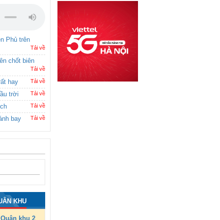
ên Phủ trên
Tải về
rên chốt biên
Tải về
rất hay
Tải về
ầu trời
Tải về
ích
Tải về
ánh bay
Tải về
UÂN KHU
Quân khu 2