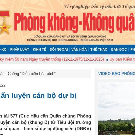
-KQ
PHÁP LUẬT
KINH TẾ
ĐỐI NGOẠI
VĂN HÓA
THỂ THAO
BẠN ĐỌC
PH
m 50 năm Ngày truyền thống (12-11-1975/12-11-2025)
Ủy ban Kiểm tra Quâ
Bác
Chống "Diễn biến hòa bình"
VIDEO BÁO PHÒNG
022
uấn luyện cán bộ dự bị
ận tải 577 (Cục Hậu cần Quân chủng Phòng
uyện cán bộ (khung B) từ Tiểu đội trưởng
ạ sĩ quan - binh sĩ dự bị động viên (DBĐV)
a.