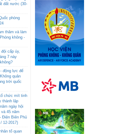
t đất nước (30-
 Quốc phòng
24
âm thăm và làm
 Phòng không -
đội cấp úy,
háng 7 này
 không?
- động lực để
-Không quân
ng trời quốc
ổ chức mít tinh
 thành lập
năm ngày hội
n và 45 năm
- Điện Biên Phủ
 / 12-2017)
- nhân tố quan