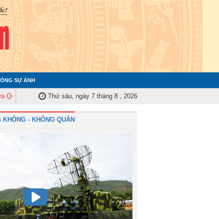
ÓNG SỰ ẢNH
n ủy Trung ương tập huấn nghiệp vụ công tác kiểm tra, giám sát năm 2025
Thứ sáu, ngày 7 tháng 8 , 2026
 KHÔNG - KHÔNG QUÂN