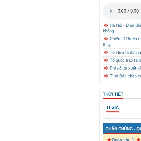
Hà Nội - Điện Bi
không
Chiến sĩ Ra đa t
thùy
Tên lửa ta đánh 
Tổ quốc trao ta b
Phi đội ta xuất k
Tình Bác chắp c
THỜI TIẾT
TỈ GIÁ
QUÂN CHỦNG - Q
Quân khu 1