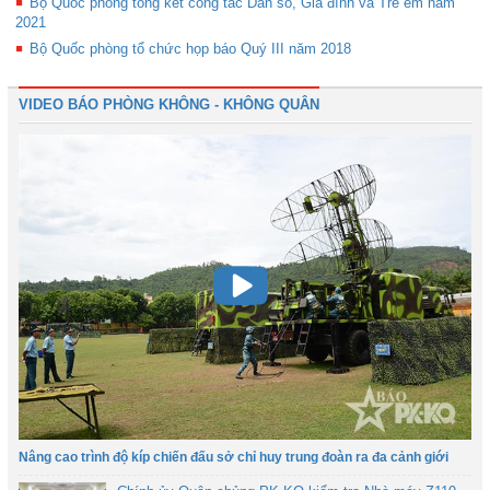
Bộ Quốc phòng tổng kết công tác Dân số, Gia đình và Trẻ em năm
2021
Bộ Quốc phòng tổ chức họp báo Quý III năm 2018
VIDEO BÁO PHÒNG KHÔNG - KHÔNG QUÂN
Nâng cao trình độ kíp chiến đấu sở chỉ huy trung đoàn ra đa cảnh giới