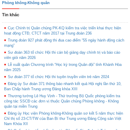
Phòng không-Không quân
Tin khác
Cục Chính trị Quân chủng PK-KQ kiểm tra việc triển khai thực hiện
hoạt động CTĐ, CTCT năm 2017 tại Trung đoàn 236
Trung đoàn 927 phát động thi đua cao điểm “55 ngày hành động cách
mạng”
Sư đoàn 363 tổ chức Hội thi cán bộ giảng dạy chính trị và báo cáo
viên giỏi năm 2026
Lễ xuất quân Chương trình “Học kỳ trong Quân đội” tỉnh Khánh Hòa
năm 2025
Sư đoàn 377 tổ chức Hội thi tuyên truyền viên trẻ năm 2024
Đảng ủy Sư đoàn 371 thông báo nhanh kết quả Hội nghị lần thứ 10,
Ban Chấp hành Trung ương Đảng khóa XIII
Thượng tướng Lê Huy Vịnh - Thứ trưởng Bộ Quốc phòng kiểm tra
công tác SSCĐ các đơn vị thuộc Quân chủng Phòng không - Không
quân tại miền Trung
Đảng ủy Học viện Phòng không-Không quân sơ kết 5 năm thực hiện
Chỉ thị số 23-CT/TW của Ban Bí thư Trung ương Đảng Cộng sản Việt
Nam Khóa XII