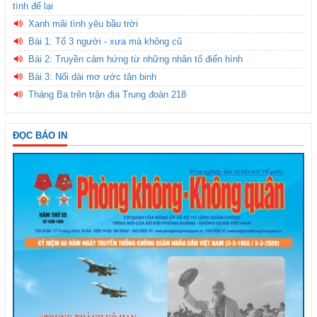
tình để lại
Xanh mãi tình yêu bầu trời
Bài 1: Tổ 3 người - xưa mà không cũ
Bài 2: Truyền cảm hứng từ những nhân tố điển hình
Bài 3: Nối dài mơ ước tân binh
Tháng Ba trên trận địa Trung đoàn 218
ĐỌC BÁO IN