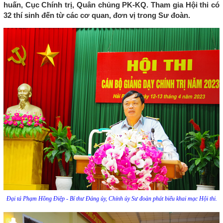
huấn, Cục Chính trị, Quân chủng PK-KQ. Tham gia Hội thi có
32 thí sinh đến từ các cơ quan, đơn vị trong Sư đoàn.
Đại tá Phạm Hồng Điệp - Bí thư Đảng ủy, Chính ủy Sư đoàn phát biểu khai mạc Hội thi.