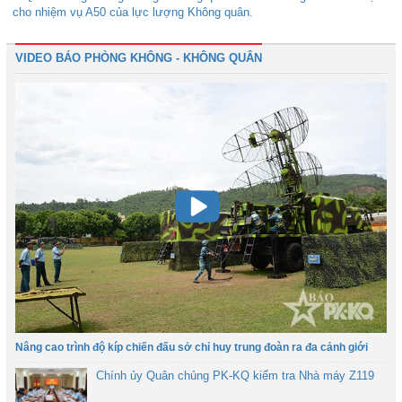
cho nhiệm vụ A50 của lực lượng Không quân.
VIDEO BÁO PHÒNG KHÔNG - KHÔNG QUÂN
Nâng cao trình độ kíp chiến đấu sở chỉ huy trung đoàn ra đa cảnh giới
Chính ủy Quân chủng PK-KQ kiểm tra Nhà máy Z119