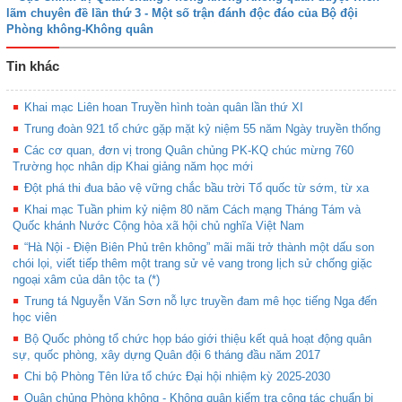
lãm chuyên đề lần thứ 3 - Một số trận đánh độc đáo của Bộ đội
Phòng không-Không quân
Tin khác
Khai mạc Liên hoan Truyền hình toàn quân lần thứ XI
Trung đoàn 921 tổ chức gặp mặt kỷ niệm 55 năm Ngày truyền thống
Các cơ quan, đơn vị trong Quân chủng PK-KQ chúc mừng 760
Trường học nhân dịp Khai giảng năm học mới
Đột phá thi đua bảo vệ vững chắc bầu trời Tổ quốc từ sớm, từ xa
Khai mạc Tuần phim kỷ niệm 80 năm Cách mạng Tháng Tám và
Quốc khánh Nước Cộng hòa xã hội chủ nghĩa Việt Nam
“Hà Nội - Điện Biên Phủ trên không” mãi mãi trở thành một dấu son
chói lọi, viết tiếp thêm một trang sử vẻ vang trong lịch sử chống giặc
ngoại xâm của dân tộc ta (*)
Trung tá Nguyễn Văn Sơn nỗ lực truyền đam mê học tiếng Nga đến
học viên
Bộ Quốc phòng tổ chức họp báo giới thiệu kết quả hoạt động quân
sự, quốc phòng, xây dựng Quân đội 6 tháng đầu năm 2017
Chi bộ Phòng Tên lửa tổ chức Đại hội nhiệm kỳ 2025-2030
Quân chủng Phòng không - Không quân kiểm tra công tác chuẩn bị