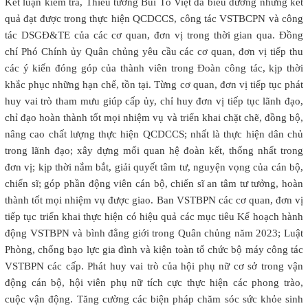
Kết luận kiểm tra, Thiếu tướng Bùi Tố Việt đã biểu dương những kết
quả đạt được trong thực hiện QCDCCS, công tác VSTBCPN và công
tác DSGĐ&TE của các cơ quan, đơn vị trong thời gian qua. Đồng
chí Phó Chính ủy Quân chủng yêu cầu các cơ quan, đơn vị tiếp thu
các ý kiến đóng góp của thành viên trong Đoàn công tác, kịp thời
khắc phục những hạn chế, tồn tại. Từng cơ quan, đơn vị tiếp tục phát
huy vai trò tham mưu giúp cấp ủy, chỉ huy đơn vị tiếp tục lãnh đạo,
chỉ đạo hoàn thành tốt mọi nhiệm vụ và triển khai chặt chẽ, đồng bộ,
nâng cao chất lượng thực hiện QCDCCS; nhất là thực hiện dân chủ
trong lãnh đạo; xây dựng mối quan hệ đoàn kết, thống nhất trong
đơn vị; kịp thời nắm bắt, giải quyết tâm tư, nguyện vọng của cán bộ,
chiến sĩ; góp phần động viên cán bộ, chiến sĩ an tâm tư tưởng, hoàn
thành tốt mọi nhiệm vụ được giao. Ban VSTBPN các cơ quan, đơn vị
tiếp tục triển khai thực hiện có hiệu quả các mục tiêu Kế hoạch hành
động VSTBPN và bình đẳng giới trong Quân chủng năm 2023; Luật
Phòng, chống bạo lực gia đình và kiện toàn tổ chức bộ máy công tác
VSTBPN các cấp. Phát huy vai trò của hội phụ nữ cơ sở trong vận
động cán bộ, hội viên phụ nữ tích cực thực hiện các phong trào,
cuộc vận động. Tăng cường các biện pháp chăm sóc sức khỏe sinh