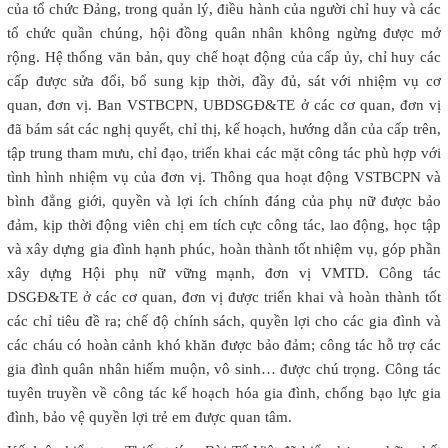
của tổ chức Đảng, trong quản lý, điều hành của người chỉ huy và các
tổ chức quần chúng, hội đồng quân nhân không ngừng được mở
rộng. Hệ thống văn bản, quy chế hoạt động của cấp ủy, chỉ huy các
cấp được sửa đổi, bổ sung kịp thời, đầy đủ, sát với nhiệm vụ cơ
quan, đơn vị. Ban VSTBCPN, UBDSGĐ&TE ở các cơ quan, đơn vị
đã bám sát các nghị quyết, chỉ thị, kế hoạch, hướng dẫn của cấp trên,
tập trung tham mưu, chỉ đạo, triển khai các mặt công tác phù hợp với
tình hình nhiệm vụ của đơn vị. Thông qua hoạt động VSTBCPN và
bình đẳng giới, quyền và lợi ích chính đáng của phụ nữ được bảo
đảm, kịp thời động viên chị em tích cực công tác, lao động, học tập
và xây dựng gia đình hạnh phúc, hoàn thành tốt nhiệm vụ, góp phần
xây dựng Hội phụ nữ vững mạnh, đơn vị VMTD. Công tác
DSGĐ&TE ở các cơ quan, đơn vị được triển khai và hoàn thành tốt
các chỉ tiêu đề ra; chế độ chính sách, quyền lợi cho các gia đình và
các cháu có hoàn cảnh khó khăn được bảo đảm; công tác hỗ trợ các
gia đình quân nhân hiếm muộn, vô sinh… được chú trọng. Công tác
tuyên truyền về công tác kế hoạch hóa gia đình, chống bạo lực gia
đình, bảo vệ quyền lợi trẻ em được quan tâm.