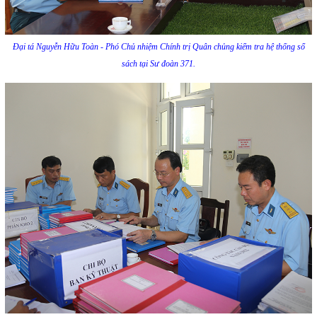
Đại tá Nguyễn Hữu Toàn - Phó Chủ nhiệm Chính trị Quân chủng kiểm tra hệ thống sổ
sách tại Sư đoàn 371.