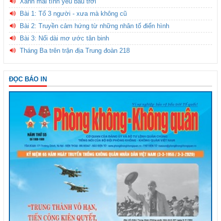
Xanh mãi tình yêu bầu trời
Bài 1: Tổ 3 người - xưa mà không cũ
Bài 2: Truyền cảm hứng từ những nhân tố điển hình
Bài 3: Nối dài mơ ước tân binh
Tháng Ba trên trận địa Trung đoàn 218
ĐỌC BÁO IN