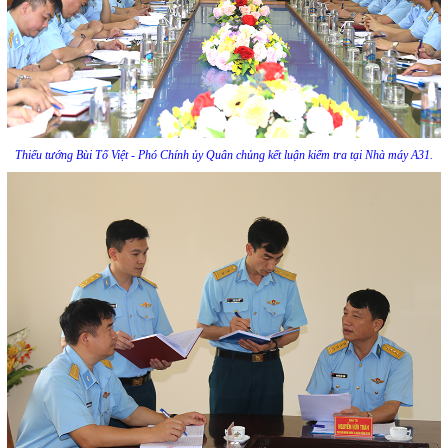
Thiếu tướng Bùi Tố Việt - Phó Chính ủy Quân chủng kết luận kiểm tra tại Nhà máy A31.