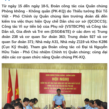
Từ ngày 15 đến ngày 18-5, Đoàn công tác của Quân chủng
Phòng không - Không quân (PK-KQ) do Thiếu tướng Bùi Tố
Việt - Phó Chính ủy Quân chủng làm trưởng đoàn đã đến
kiểm tra việc thực hiện Quy chế Dân chủ cơ sở (QCDCCS);
Công tác Vì sự tiến bộ của Phụ nữ (VSTBCPN) và Công tác
Dân số, Gia đình và Trẻ em (DSGĐ&TE) ở các đơn vị: Trung
đoàn 238 và cơ quan Sư đoàn 363; Trung đoàn 927 và cơ
quan Sư đoàn 371; Nhà máy A31, Nhà máy Z119 và Kho K286
(Cục Kỹ thuật). Tham gia Đoàn công tác có Đại tá Nguyễn
Hữu Toàn - Phó Chủ nhiệm Chính trị Quân chủng; cùng đại
diện các cơ quan chức năng Quân chủng PK-KQ.