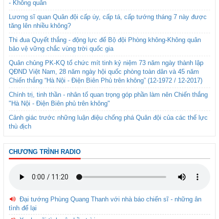
- Không quân
Lương sĩ quan Quân đội cấp úy, cấp tá, cấp tướng tháng 7 này được
tăng lên nhiều không?
Thi đua Quyết thắng - động lực để Bộ đội Phòng không-Không quân
bảo vệ vững chắc vùng trời quốc gia
Quân chủng PK-KQ tổ chức mít tinh kỷ niệm 73 năm ngày thành lập
QĐND Việt Nam, 28 năm ngày hội quốc phòng toàn dân và 45 năm
Chiến thắng “Hà Nội - Điện Biên Phủ trên không” (12-1972 / 12-2017)
Chính trị, tinh thần - nhân tố quan trọng góp phần làm nên Chiến thắng
"Hà Nội - Điện Biên phủ trên không"
Cảnh giác trước những luận điệu chống phá Quân đội của các thế lực
thù địch
CHƯƠNG TRÌNH RADIO
Đại tướng Phùng Quang Thanh với nhà báo chiến sĩ - những ân
tình để lại