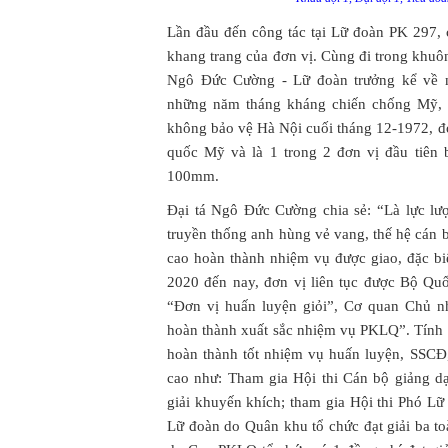
Lần đầu đến công tác tại Lữ đoàn PK 297, c
khang trang của đơn vị. Cùng đi trong khuô
Ngô Đức Cường - Lữ đoàn trưởng kể về n
những năm tháng kháng chiến chống Mỹ, c
không bảo vệ Hà Nội cuối tháng 12-1972, đơ
quốc Mỹ và là 1 trong 2 đơn vị đầu tiên 
100mm.
Đại tá Ngô Đức Cường chia sẻ: “Là lực l
truyền thống anh hùng vẻ vang, thế hệ cán 
cao hoàn thành nhiệm vụ được giao, đặc bi
2020 đến nay, đơn vị liên tục được Bộ Qu
“Đơn vị huấn luyện giỏi”, Cơ quan Chủ n
hoàn thành xuất sắc nhiệm vụ PKLQ”. Tính
hoàn thành tốt nhiệm vụ huấn luyện, SSCĐ, 
cao như: Tham gia Hội thi Cán bộ giảng dạy
giải khuyến khích; tham gia Hội thi Phó L
Lữ đoàn do Quân khu tổ chức đạt giải ba to