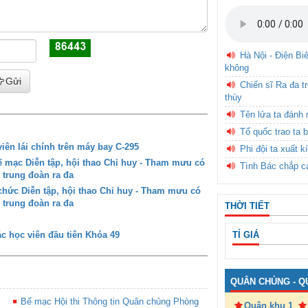
Hà Nội - Điện Bi
không
Gửi
Chiến sĩ Ra đa t
thùy
Tên lửa ta đánh 
Tổ quốc trao ta b
iên lái chính trên máy bay C-295
Phi đội ta xuất k
mạc Diễn tập, hội thao Chỉ huy - Tham mưu có
Tình Bác chắp c
 trung đoàn ra đa
ức Diễn tập, hội thao Chỉ huy - Tham mưu có
 trung đoàn ra đa
THỜI TIẾT
TỈ GIÁ
c học viên đầu tiên Khóa 49
QUÂN CHỦNG - Q
Bế mạc Hội thi Thông tin Quân chủng Phòng
Quân khu 1