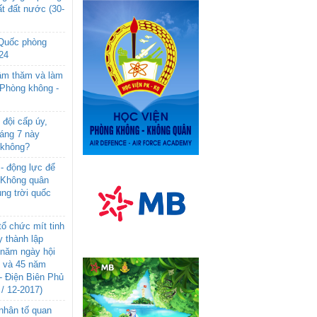
t đất nước (30-
 Quốc phòng
24
âm thăm và làm
 Phòng không -
đội cấp úy,
háng 7 này
 không?
- động lực để
-Không quân
ng trời quốc
ổ chức mít tinh
 thành lập
năm ngày hội
n và 45 năm
- Điện Biên Phủ
 / 12-2017)
- nhân tố quan