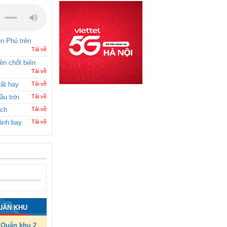
ên Phủ trên
Tải về
rên chốt biên
Tải về
rất hay
Tải về
ầu trời
Tải về
ích
Tải về
ánh bay
Tải về
UÂN KHU
Quân khu 2