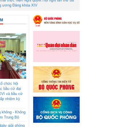
 khai thực hiện Nghị quyết Hội nghị lần thứ ba
g ương Đảng khóa XIV
ÂM
ổ chức hội
ác bầu cử đại
XVI và bầu cử
cấp nhiệm kỳ
g không - Không
am Trung Bộ
gày giải phóng