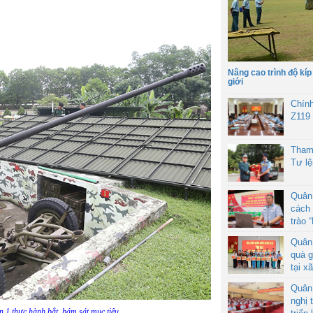
Nâng cao trình độ kíp
giới
Chín
Z119
Tham
Tư l
Quân
cách 
trào 
Quân
quà g
tại x
Quân
nghị 
n 1 thực hành bắt, bám sát mục tiêu.