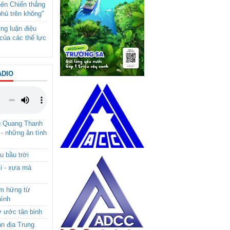
nên Chiến thắng
phủ trên không"
ng luận điệu
của các thế lực
ADIO
g Quang Thanh
 - những ân tình
u bầu trời
i - xưa mà
ảm hứng từ
hình
ơ ước tân binh
ận địa Trung