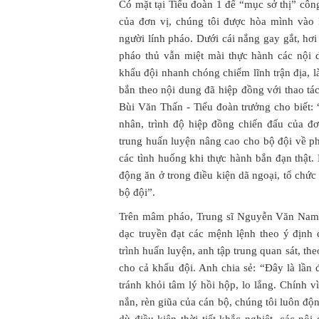
Có mặt tại Tiểu đoàn 1 để “mục sở thị” công
của đơn vị, chúng tôi được hòa mình vào 
người lính pháo. Dưới cái nắng gay gắt, h
pháo thủ vẫn miệt mài thực hành các nội 
khẩu đội nhanh chóng chiếm lĩnh trận địa, l
bắn theo nội dung đã hiệp đồng với thao tác
Bùi Văn Thấn - Tiểu đoàn trưởng cho biết: “
nhân, trình độ hiệp đồng chiến đấu của đơ
trung huấn luyện nâng cao cho bộ đội về ph
các tình huống khi thực hành bắn đạn thật.
động ăn ở trong điều kiện dã ngoại, tổ chức
bộ đội”.
Trên mâm pháo, Trung sĩ Nguyễn Văn Nam 
dạc truyền đạt các mệnh lệnh theo ý định 
trình huấn luyện, anh tập trung quan sát, th
cho cả khẩu đội. Anh chia sẻ: “Đây là lần
tránh khỏi tâm lý hồi hộp, lo lắng. Chính v
nắn, rèn giũa của cán bộ, chúng tôi luôn đ