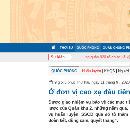
THỜI SỰ
QUỐC PHÒNG
QUÂN CHỦNG PK
ập huấn cán bộ năm 2026
Trung đoàn Không quân 920 tổ chức Lễ kỷ niệm 
Sự kiện
QUỐC PHÒNG
Huấn luyện
KHQS
Người t
9 giờ:5 phút Thứ hai, ngày 11 tháng 9 , 2023
Ở đơn vị cao xạ đầu tiê
Được giao nhiệm vụ bảo vệ các mục ti
lược của Quân khu 2, những năm qua, 
vụ huấn luyện, SSCĐ qua đó tô thắm 
đoàn kết, dũng cảm, quyết thắng”.