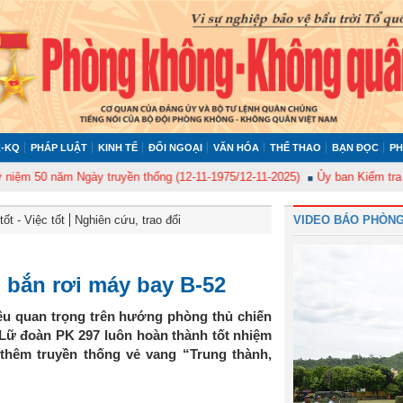
-KQ
PHÁP LUẬT
KINH TẾ
ĐỐI NGOẠI
VĂN HÓA
THỂ THAO
BẠN ĐỌC
PH
50 năm Ngày truyền thống (12-11-1975/12-11-2025)
Ủy ban Kiểm tra Quân 
ốt - Việc tốt
Nghiên cứu, trao đổi
VIDEO BÁO PHÒNG
n bắn rơi máy bay B-52
êu quan trọng trên hướng phòng thủ chiến
Lữ đoàn PK 297 luôn hoàn thành tốt nhiệm
thêm truyền thống vẻ vang “Trung thành,