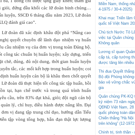
i ba, 1 đồng chí được tặng giấy khen; tham gia
Miền Nam, thống nhấ
ại giỏi, đứng đầu khối các lữ đoàn binh chủng…
4-1975 / 30-4-2025)
ấn luyện, SSCĐ 6 tháng đầu năm 2023, Lữ đoàn
Khai mạc Triển lãm
KLQ đánh giá cao”.
quốc tế Việt Nam 20
Chủ tịch Nước Tô L
y Lữ đoàn đã xác định khâu đột phá “Nâng cao
việc tại Quân chủng
ai nghị quyết chuyên đề lãnh đạo nhiệm vụ huấn
Không quân
yêu cầu nhiệm vụ của đơn vị trong toàn Đảng bộ.
Lương sĩ quan Quân 
t công tác chuẩn bị huấn luyện; xây dựng, triển
cấp tá, cấp tướng t
hặt chẽ, đúng, đủ nội dung, thời gian huấn luyện
được tăng lên nhiều
uyên tắc, các mối kết hợp trong huấn luyện; coi
Thi đua Quyết thắng 
định huấn luyện cán bộ là khâu then chốt quyết
Bộ đội Phòng không
bảo vệ vững chắc vù
 Lữ đoàn đã thực hiện tốt công tác tập huấn, bồi
gia
ồn tại, hạn chế trước và trong quá trình huấn
Quân chủng PK-KQ t
yêu cầu, trên 83% đạt khá, giỏi; đội ngũ cán bộ
kỷ niệm 73 năm ngày
quản lý, chỉ huy, điều hành được nâng lên. Đại
QĐND Việt Nam, 28 
 đơn vị đang tập trung chỉ đạo, hướng dẫn Tiểu
quốc phòng toàn dâ
Chiến thắng “Hà Nội 
iễn tập vòng tổng hợp, bắn đạn thật lực lượng
trên không” (12-1972
Chính trị, tinh thần 