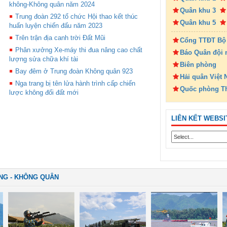
không-Không quân năm 2024
Quân khu 3
Trung đoàn 292 tổ chức Hội thao kết thúc
Quân khu 5
huấn luyện chiến đấu năm 2023
Trên trận địa canh trời Đất Mũi
Cổng TTĐT Bộ
Phân xưởng Xe-máy thi đua nâng cao chất
Báo Quân đội 
lượng sửa chữa khí tài
Biên phòng
Bay đêm ở Trung đoàn Không quân 923
Hải quân Việt
Nga trang bị tên lửa hành trình cấp chiến
Quốc phòng T
lược không đối đất mới
LIÊN KẾT WEBSI
NG - KHÔNG QUÂN