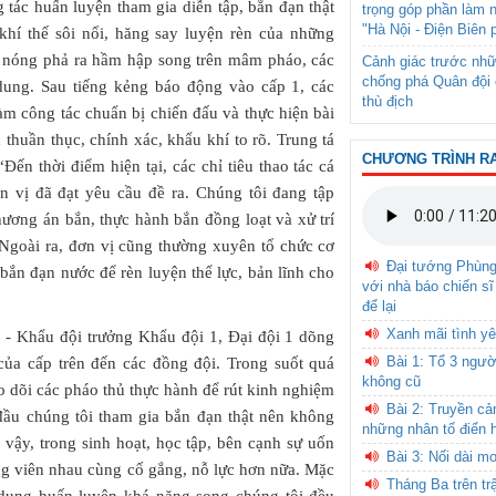
 tác huấn luyện tham gia diễn tập, bắn đạn thật
trọng góp phần làm 
"Hà Nội - Điện Biên 
khí thế sôi nổi, hăng say luyện rèn của những
ơi nóng phả ra hầm hập song trên mâm pháo, các
Cảnh giác trước nhữ
chống phá Quân đội 
dung. Sau tiếng kẻng báo động vào cấp 1, các
thù địch
àm công tác chuẩn bị chiến đấu và thực hiện bài
 thuần thục, chính xác, khẩu khí to rõ. Trung tá
CHƯƠNG TRÌNH R
Đến thời điểm hiện tại, các chỉ tiêu thao tác cá
n vị đã đạt yêu cầu đề ra. Chúng tôi đang tập
ương án bắn, thực hành bắn đồng loạt và xử trí
 Ngoài ra, đơn vị cũng thường xuyên tổ chức cơ
Đại tướng Phùn
 bắn đạn nước để rèn luyện thể lực, bản lĩnh cho
với nhà báo chiến sĩ
để lại
Xanh mãi tình yê
- Khẩu đội trưởng Khẩu đội 1, Đại đội 1 dõng
Bài 1: Tổ 3 ngườ
của cấp trên đến các đồng đội. Trong suốt quá
không cũ
eo dõi các pháo thủ thực hành để rút kinh nghiệm
Bài 2: Truyền c
 đầu chúng tôi tham gia bắn đạn thật nên không
những nhân tố điển 
ì vậy, trong sinh hoạt, học tập, bên cạnh sự uốn
Bài 3: Nối dài m
ộng viên nhau cùng cố gắng, nỗ lực hơn nữa. Mặc
Tháng Ba trên tr