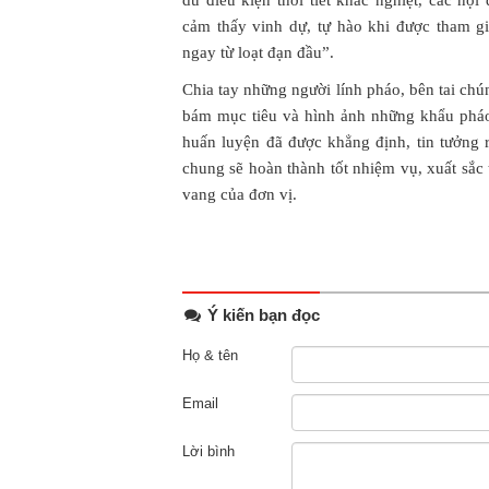
dù điều kiện thời tiết khắc nghiệt, các n
cảm thấy vinh dự, tự hào khi được tham gi
ngay từ loạt đạn đầu”.
Chia tay những người lính pháo, bên tai ch
bám mục tiêu và hình ảnh những khẩu pháo
huấn luyện đã được khẳng định, tin tưởng 
chung sẽ hoàn thành tốt nhiệm vụ, xuất sắc t
vang của đơn vị.
Ý kiến bạn đọc
Họ & tên
Email
Lời bình