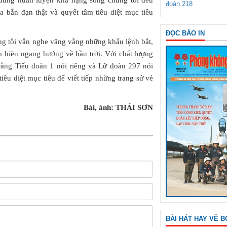
ội dung huấn luyện khá nặng song chúng tôi đều
đoàn 218
a bắn đạn thật và quyết tâm tiêu diệt mục tiêu
ĐỌC BÁO IN
úng tôi vẫn nghe văng vẳng những khẩu lệnh bắt,
 hiên ngang hướng về bầu trời. Với chất lượng
rằng Tiểu đoàn 1 nói riêng và Lữ đoàn 297 nói
iêu diệt mục tiêu để viết tiếp những trang sử vẻ
Bài, ảnh: THÁI SƠN
BÀI HÁT HAY VỀ B