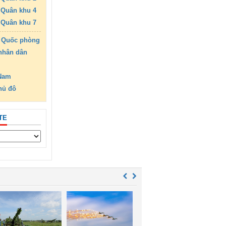
Quân khu 4
Quân khu 7
 Quốc phòng
nhân dân
 Nam
hủ đô
TE