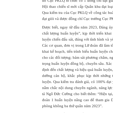
do Cục PKLQ tổ chức có 1 đồng chí đạt giả
Hội thao chiến sĩ mới cấp Quân khu đạt lo
Qua kiểm tra của Cục PKLQ về công tác hu
đạt giỏi và được đồng chí Cục trưởng Cục P
Được biết, ngay từ đầu năm 2023, Đảng ủ
chất lượng huấn luyện”, kịp thời triển kh
luyện chiến đấu sát, đúng với tình hình và 
Các cơ quan, đơn vị trong Lữ đoàn đã làm tố
khai kế hoạch, tiến trình biểu huấn luyện c
cho các đối tượng; bám sát phương châm, ng
trọng huấn luyện đồng bộ, chuyên sâu. Xác 
định đến chất lượng và hiệu quả huấn luyện,
dưỡng cán bộ, khắc phục kịp thời những t
luyện. Qua kiểm tra đánh giá, có 100% đạt 
nắm chắc nội dung chuyên ngành, năng lực 
tá Ngô Đức Cường cho biết thêm: “Hiện tại,
đoàn 1 huấn luyện nâng cao để tham gia D
phòng không ba thứ quân năm 2023”.