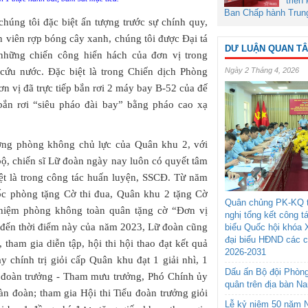
triển
Ban Chấp hành Trun
húng tôi đặc biệt ấn tượng trước sự chính quy,
n viên rợp bóng cây xanh, chúng tôi được Đại tá
DƯ LUẬN QUAN T
hững chiến công hiển hách của đơn vị trong
ứu nước. Đặc biệt là trong Chiến dịch Phòng
Ngày 2 Tháng 4, 2026
n vị đã trực tiếp bắn rơi 2 máy bay B-52 của đế
bắn rơi “siêu pháo đài bay” bằng pháo cao xạ
ượng phòng không chủ lực của Quân khu 2, với
bộ, chiến sĩ Lữ đoàn ngày nay luôn có quyết tâm
ệt là trong công tác huấn luyện, SSCĐ. Từ năm
ốc phòng tặng Cờ thi đua, Quân khu 2 tặng Cờ
Quân chủng PK-KQ t
hiệm phòng không toàn quân tặng cờ “Đơn vị
nghị tổng kết công t
 đến thời điểm này của năm 2023, Lữ đoàn cũng
biểu Quốc hội khóa 
đại biểu HĐND các 
tham gia diễn tập, hội thi hội thao đạt kết quả
2026-2031
 chính trị giỏi cấp Quân khu đạt 1 giải nhì, 1
Dấu ấn Bộ đội Phòn
ữ đoàn trưởng - Tham mưu trưởng, Phó Chính ủy
quân trên địa bàn N
àn đoàn; tham gia Hội thi Tiểu đoàn trưởng giỏi
Lễ kỷ niệm 50 năm N