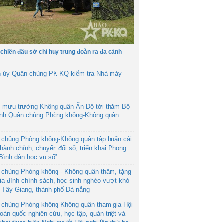
 chiến đấu sở chỉ huy trung đoàn ra đa cảnh
h ủy Quân chủng PK-KQ kiểm tra Nhà máy
 mưu trưởng Không quân Ấn Độ tới thăm Bộ
ệnh Quân chủng Phòng không-Không quân
 chủng Phòng không-Không quân tập huấn cải
hành chính, chuyển đổi số, triển khai Phong
“Bình dân học vụ số”
 chủng Phòng không - Không quân thăm, tặng
ia đình chính sách, học sinh nghèo vượt khó
ã Tây Giang, thành phố Đà nẵng
 chủng Phòng không-Không quân tham gia Hội
toàn quốc nghiên cứu, học tập, quán triệt và