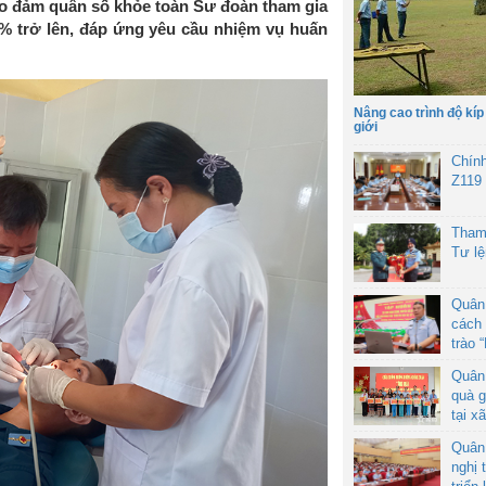
ảo đảm quân số khỏe toàn Sư đoàn tham gia
8% trở lên, đáp ứng yêu cầu nhiệm vụ huấn
Nâng cao trình độ kíp
giới
Chín
Z119
Tham
Tư l
Quân
cách 
trào 
Quân
quà g
tại x
Quân
nghị 