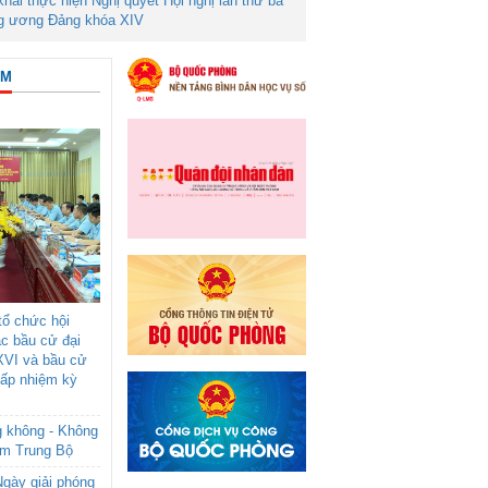
 khai thực hiện Nghị quyết Hội nghị lần thứ ba
g ương Đảng khóa XIV
ÂM
ổ chức hội
ác bầu cử đại
XVI và bầu cử
cấp nhiệm kỳ
g không - Không
am Trung Bộ
gày giải phóng