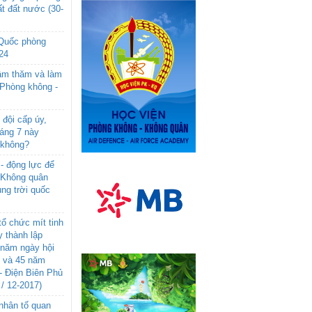
t đất nước (30-
 Quốc phòng
24
âm thăm và làm
 Phòng không -
đội cấp úy,
háng 7 này
 không?
- động lực để
-Không quân
ng trời quốc
ổ chức mít tinh
 thành lập
năm ngày hội
n và 45 năm
- Điện Biên Phủ
 / 12-2017)
- nhân tố quan