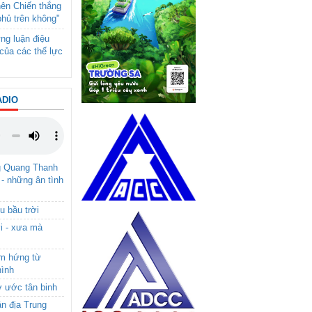
nên Chiến thắng
phủ trên không"
ng luận điệu
của các thế lực
ADIO
g Quang Thanh
 - những ân tình
u bầu trời
i - xưa mà
ảm hứng từ
hình
ơ ước tân binh
ận địa Trung