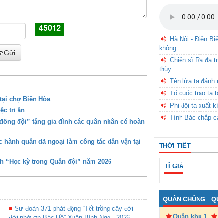
Hà Nội - Điện Bi
không
Gửi
Chiến sĩ Ra đa t
thùy
Tên lửa ta đánh 
Tổ quốc trao ta b
tại chợ Biên Hòa
Phi đội ta xuất k
c tri ân
Tình Bác chắp c
đồng đội” tặng gia đình các quân nhân có hoàn
 hành quân dã ngoại làm công tác dân vận tại
THỜI TIẾT
nh “Học kỳ trong Quân đội” năm 2026
TỈ GIÁ
QUÂN CHỦNG - Q
Sư đoàn 371 phát động “Tết trồng cây đời
Quân khu 1
đời nhớ ơn Bác Hồ” Xuân Bính Ngọ - 2026