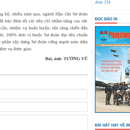
đoàn 218
ồng bộ, nhiều năm qua, ngành Hậu cần Sư đoàn
ĐỌC BÁO IN
đã bảo đảm tốt các tiêu chí nhằm nâng cao sức
u cầu, nhiệm vụ huấn luyện, sẵn sàng chiến đấu
ờ đó, 100% đơn vị thuộc Sư đoàn đạt tiêu chuẩn
óp phần xây dựng Sư đoàn vững mạnh toàn diện
hiệm vụ được giao.
Bài, ảnh: TƯỜNG VŨ
BÀI HÁT HAY VỀ B