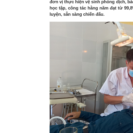
đơn vị thực hiện vệ sinh phòng dịch, b
học tập, công tác hằng năm đạt từ 99,
luyện, sẵn sàng chiến đấu.