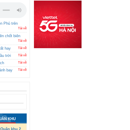
ên Phủ trên
Tải về
rên chốt biên
Tải về
rất hay
Tải về
ầu trời
Tải về
ích
Tải về
ánh bay
Tải về
UÂN KHU
Quân khu 2