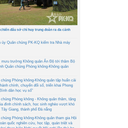
 chiến đấu sở chỉ huy trung đoàn ra đa cảnh
h ủy Quân chủng PK-KQ kiểm tra Nhà máy
 mưu trưởng Không quân Ấn Độ tới thăm Bộ
ệnh Quân chủng Phòng không-Không quân
 chủng Phòng không-Không quân tập huấn cải
hành chính, chuyển đổi số, triển khai Phong
“Bình dân học vụ số”
 chủng Phòng không - Không quân thăm, tặng
ia đình chính sách, học sinh nghèo vượt khó
ã Tây Giang, thành phố Đà nẵng
 chủng Phòng không-Không quân tham gia Hội
toàn quốc nghiên cứu, học tập, quán triệt và