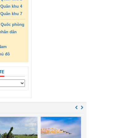
Quân khu 4
Quân khu 7
 Quốc phòng
nhân dân
 Nam
hủ đô
TE