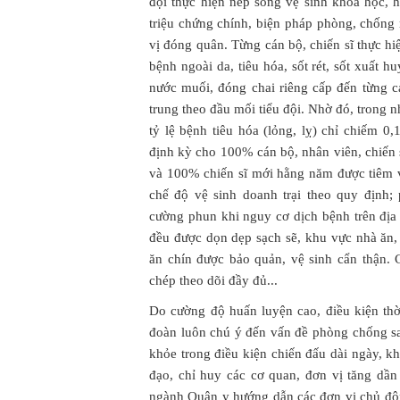
đội thực hiện nếp sống vệ sinh khoa học, 
triệu chứng chính, biện pháp phòng, chống 
vị đóng quân. Từng cán bộ, chiến sĩ thực hiệ
bệnh ngoài da, tiêu hóa, sốt rét, sốt xuất 
nước muối, đóng chai riêng cấp đến từng cá
trung theo đầu mối tiểu đội. Nhờ đó, trong 
tỷ lệ bệnh tiêu hóa (lỏng, lỵ) chỉ chiếm 
định kỳ cho 100% cán bộ, nhân viên, chiến 
và 100% chiến sĩ mới hằng năm được tiêm v
chế độ vệ sinh doanh trại theo quy định;
cường phun khi nguy cơ dịch bệnh trên địa
đều được dọn dẹp sạch sẽ, khu vực nhà ăn, 
ăn chín được bảo quản, vệ sinh cẩn thận.
chép theo dõi đầy đủ...
Do cường độ huấn luyện cao, điều kiện th
đoàn luôn chú ý đến vấn đề phòng chống sa
khỏe trong điều kiện chiến đấu dài ngày, 
đạo, chỉ huy các cơ quan, đơn vị tăng dần
ngành Quân y hướng dẫn các đơn vị chủ độ