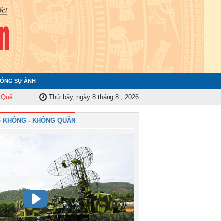
ÓNG SỰ ẢNH
y Trung ương tập huấn nghiệp vụ công tác kiểm tra, giám sát năm 2025
Thứ bảy, ngày 8 tháng 8 , 2026
Q
 KHÔNG - KHÔNG QUÂN