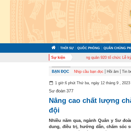
THỜI SỰ
QUỐC PHÒNG
QUÂN CHỦNG PK
ập huấn cán bộ năm 2026
Trung đoàn Không quân 920 tổ chức Lễ kỷ niệm 5
Sự kiện
BẠN ĐỌC
Nhịp cầu bạn đọc
Hồi âm
Tin 
1 giờ:6 phút Thứ ba, ngày 12 tháng 9 , 2023
Sư đoàn 377
Nâng cao chất lượng ch
đội
Nhiều năm qua, ngành Quân y Sư đoàn 
dung, điều trị, hướng dẫn, chăm sóc s