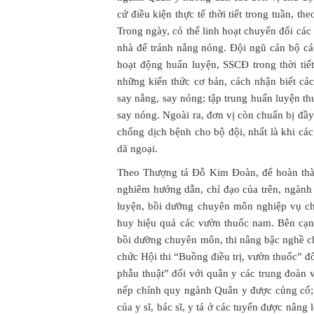
cứ điều kiện thực tế thời tiết trong tuần, th
Trong ngày, có thể linh hoạt chuyển đổi các
nhà để tránh nắng nóng. Đội ngũ cán bộ cá
hoạt động huấn luyện, SSCĐ trong thời ti
những kiến thức cơ bản, cách nhận biết cá
say nắng, say nóng; tập trung huấn luyện th
say nóng. Ngoài ra, đơn vị còn chuẩn bị đầy
chống dịch bệnh cho bộ đội, nhất là khi các
dã ngoại.
Theo Thượng tá Đỗ Kim Đoàn, để hoàn thành
nghiêm hướng dẫn, chỉ đạo của trên, ngành
luyện, bồi dưỡng chuyên môn nghiệp vụ ch
huy hiệu quả các vườn thuốc nam. Bên cạnh 
bồi dưỡng chuyên môn, thi nâng bậc nghề c
chức Hội thi “Buồng điều trị, vườn thuốc” đố
phẫu thuật” đối với quân y các trung đoàn 
nếp chính quy ngành Quân y được củng cố
của y sĩ, bác sĩ, y tá ở các tuyến được nâng