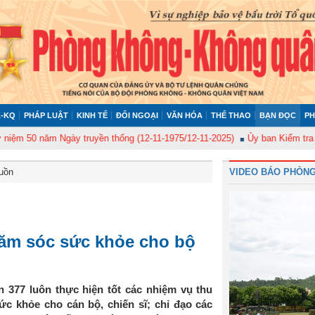
-KQ
PHÁP LUẬT
KINH TẾ
ĐỐI NGOẠI
VĂN HÓA
THỂ THAO
BẠN ĐỌC
PH
0 năm Ngày truyền thống (12-11-1975/12-11-2025)
Ủy ban Kiểm tra Quân ủ
buồn
VIDEO BÁO PHÒNG
ăm sóc sức khỏe cho bộ
377 luôn thực hiện tốt các nhiệm vụ thu
ức khỏe cho cán bộ, chiến sĩ; chỉ đạo các