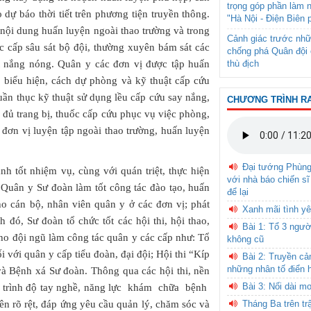
trọng góp phần làm 
eo dự báo thời tiết trên phương tiện truyền thông.
"Hà Nội - Điện Biên 
 nội dung huấn luyện ngoài thao trường và trong
Cảnh giác trước nhữ
c cấp sâu sát bộ đội, thường xuyên bám sát các
chống phá Quân đội 
thù địch
ết nắng nóng. Quân y các đơn vị được tập huấn
c biểu hiện, cách dự phòng và kỹ thuật cấp cứu
uần thục kỹ thuật sử dụng lều cấp cứu say nắng,
CHƯƠNG TRÌNH R
 đủ trang bị, thuốc cấp cứu phục vụ việc phòng,
 đơn vị luyện tập ngoài thao trường, huấn luyện
Đại tướng Phùn
 tốt nhiệm vụ, cùng với quán triệt, thực hiện
với nhà báo chiến sĩ
 Quân y Sư đoàn làm tốt công tác đào tạo, huấn
để lại
o cán bộ, nhân viên quân y ở các đơn vị; phát
Xanh mãi tình yê
đó, Sư đoàn tổ chức tốt các hội thi, hội thao,
Bài 1: Tổ 3 ngườ
ho đội ngũ làm công tác quân y các cấp như: Tổ
không cũ
i với quân y cấp tiểu đoàn, đại đội; Hội thi “Kíp
Bài 2: Truyền c
những nhân tố điển 
và Bệnh xá Sư đoàn. Thông qua các hội thi, nền
Bài 3: Nối dài m
; trình độ tay nghề, năng lực khám chữa bệnh
Tháng Ba trên tr
 lên rõ rệt, đáp ứng yêu cầu quản lý, chăm sóc và