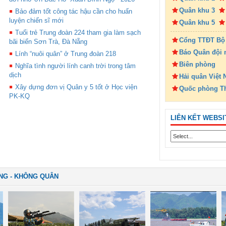
Quân khu 3
Bảo đảm tốt công tác hậu cần cho huấn
luyện chiến sĩ mới
Quân khu 5
Tuổi trẻ Trung đoàn 224 tham gia làm sạch
Cổng TTĐT Bộ
bãi biển Sơn Trà, Đà Nẵng
Báo Quân đội 
Lính “nuôi quân” ở Trung đoàn 218
Biên phòng
Nghĩa tình người lính canh trời trong tâm
dịch
Hải quân Việt
Xây dựng đơn vị Quân y 5 tốt ở Học viện
Quốc phòng T
PK-KQ
LIÊN KẾT WEBSI
NG - KHÔNG QUÂN