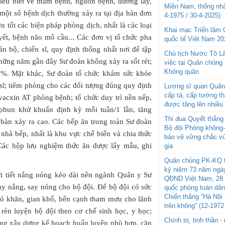
hiểu biết về mầm bệnh, nguồn bệnh, đường lây,
Miền Nam, thống nhấ
một số bệnh dịch thường xảy ra tại địa bàn đơn
4-1975 / 30-4-2025)
n tốt các biện pháp phòng dịch, nhất là các loại
Khai mạc Triển lãm
huyết, bệnh não mô cầu... Các đơn vị tổ chức pha
quốc tế Việt Nam 20
n bộ, chiến sĩ, quy định thống nhất nơi để tập
Chủ tịch Nước Tô L
những năm gần đây Sư đoàn không xảy ra sốt rét;
việc tại Quân chủng
Không quân
0,1%. Mặt khác, Sư đoàn tổ chức khám sức khỏe
sĩ; tiêm phòng cho các đối tượng đúng quy định
Lương sĩ quan Quân 
cấp tá, cấp tướng t
acxin AT phòng bệnh; tổ chức duy trì nền nếp,
được tăng lên nhiều
 phun khử khuẩn định kỳ mỗi tuần/1 lần, tăng
Thi đua Quyết thắng 
 bàn xảy ra cao. Các bếp ăn trong toàn Sư đoàn
Bộ đội Phòng không
nhà bếp, nhất là khu vực chế biến và chia thức
bảo vệ vững chắc vù
 Các hộp lưu nghiệm thức ăn được lấy mẫu, ghi
gia
Quân chủng PK-KQ t
kỷ niệm 73 năm ngày
ời tiết nắng nóng kéo dài nên ngành Quân y Sư
QĐND Việt Nam, 28 
y nắng, say nóng cho bộ đội. Để bộ đội có sức
quốc phòng toàn dâ
Chiến thắng “Hà Nội 
khó khăn, gian khổ, bên cạnh tham mưu cho lãnh
trên không” (12-1972
 rèn luyện bộ đội theo cơ chế sinh học, y học;
Chính trị, tinh thần 
ng xây dựng kế hoạch huấn luyện phù hợp, căn