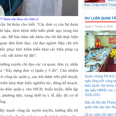
triển
Ban Chấp hành Trun
DƯ LUẬN QUAN T
77 khám nha khoa cho chiến sĩ.
ần Sư đoàn cho biết: “Các đơn vị của Sư đoàn
Ngày 2 Tháng 4, 2026
khí hậu, dịch bệnh diễn biến phức tạp; trong khi
 tán. Để bảo đảm sức khỏe cho bộ đội thực hiện
quan tâm lãnh đạo, chỉ đạo ngành Hậu cần nói
hắc phục khó khăn triển khai các biện pháp cụ
 sóc sức khỏe bộ đội”.
thường xuyên chỉ đạo các cơ quan, đơn vị, nhân
đua “Xây dựng đơn vị Quân y 5 tốt”. Chủ nhiệm
Quân chủng PK-KQ t
 công tác quân y, sau khi được trên phê duyệt,
nghị tổng kết công t
triển khai thực hiện nghiêm túc, đúng kế hoạch.
biểu Quốc hội khóa 
bảo đảm quân y cho SSCĐ, huấn luyện, diễn tập
đại biểu HĐND các 
2026-2031
phương tiện, trang thiết bị y tế, đầy đủ cơ số
ống.
Dấu ấn Bộ đội Phòn
quân trên địa bàn N
 đẩy mạnh công tác tuyên truyền, hướng dẫn bộ
Lễ kỷ niệm 50 năm N