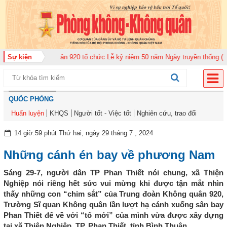
àn Không quân 920 tổ chức Lễ kỷ niệm 50 năm Ngày truyền thống (12-11-197
Sự kiện
QUỐC PHÒNG
Huấn luyện
KHQS
Người tốt - Việc tốt
Nghiên cứu, trao đổi
14 giờ:59 phút Thứ hai, ngày 29 tháng 7 , 2024
Những cánh én bay về phương Nam
Sáng 29-7, người dân TP Phan Thiết nói chung, xã Thiện
Nghiệp nói riêng hết sức vui mừng khi được tận mắt nhìn
thấy những con “chim sắt” của Trung đoàn Không quân 920,
Trường Sĩ quan Không quân lần lượt hạ cánh xuống sân bay
Phan Thiết để về với “tổ mới” của mình vừa được xây dựng
tại xã Thiện Nghiệp, TP. Phan Thiết, tỉnh Bình Thuận.