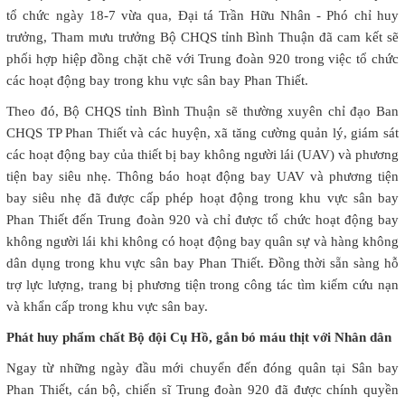
tổ chức ngày 18-7 vừa qua, Đại tá Trần Hữu Nhân - Phó chỉ huy
trưởng, Tham mưu trưởng Bộ CHQS tỉnh Bình Thuận đã cam kết sẽ
phối hợp hiệp đồng chặt chẽ với Trung đoàn 920 trong việc tổ chức
các hoạt động bay trong khu vực sân bay Phan Thiết.
Theo đó, Bộ CHQS tỉnh Bình Thuận sẽ thường xuyên chỉ đạo Ban
CHQS TP Phan Thiết và các huyện, xã tăng cường quản lý, giám sát
các hoạt động bay của thiết bị bay không người lái (UAV) và phương
tiện bay siêu nhẹ. Thông báo hoạt động bay UAV và phương tiện
bay siêu nhẹ đã được cấp phép hoạt động trong khu vực sân bay
Phan Thiết đến Trung đoàn 920 và chỉ được tổ chức hoạt động bay
không người lái khi không có hoạt động bay quân sự và hàng không
dân dụng trong khu vực sân bay Phan Thiết. Đồng thời sẵn sàng hỗ
trợ lực lượng, trang bị phương tiện trong công tác tìm kiếm cứu nạn
và khẩn cấp trong khu vực sân bay.
Phát huy phẩm chất Bộ đội Cụ Hồ, gắn bó máu thịt với Nhân dân
Ngay từ những ngày đầu mới chuyển đến đóng quân tại Sân bay
Phan Thiết, cán bộ, chiến sĩ Trung đoàn 920 đã được chính quyền