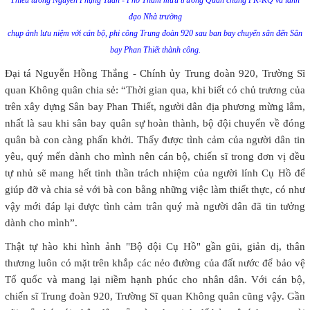
Thiếu tướng Nguyễn Phụng Tuấn - Phó Tham mưu trưởng Quân chủng PK-KQ và lãnh
đạo Nhà trường
chụp ảnh lưu niệm với cán bộ, phi công Trung đoàn 920 sau ban bay chuyển sân đến Sân
bay Phan Thiết thành công.
Đại tá Nguyễn Hồng Thắng - Chính ủy Trung đoàn 920, Trường Sĩ
quan Không quân chia sẻ: “Thời gian qua, khi biết có chủ trương của
trên xây dựng Sân bay Phan Thiết, người dân địa phương mừng lắm,
nhất là sau khi sân bay quân sự hoàn thành, bộ đội chuyển về đóng
quân bà con càng phấn khởi. Thấy được tình cảm của người dân tin
yêu, quý mến dành cho mình nên cán bộ, chiến sĩ trong đơn vị đều
tự nhủ sẽ mang hết tinh thần trách nhiệm của người lính Cụ Hồ để
giúp đỡ và chia sẻ với bà con bằng những việc làm thiết thực, có như
vậy mới đáp lại được tình cảm trân quý mà người dân đã tin tưởng
dành cho mình”.
Thật tự hào khi hình ảnh "Bộ đội Cụ Hồ" gần gũi, giản dị, thân
thương luôn có mặt trên khắp các nẻo đường của đất nước để bảo vệ
Tổ quốc và mang lại niềm hạnh phúc cho nhân dân. Với cán bộ,
chiến sĩ Trung đoàn 920, Trường Sĩ quan Không quân cũng vậy. Gần