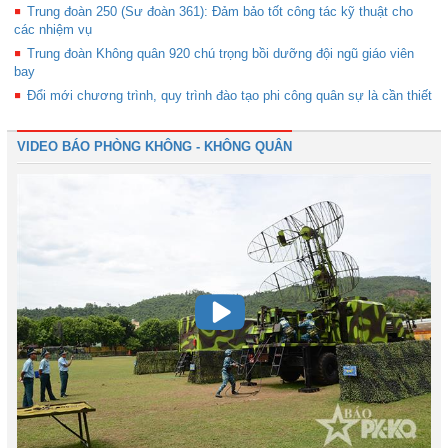
Trung đoàn 250 (Sư đoàn 361): Đảm bảo tốt công tác kỹ thuật cho
các nhiệm vụ
Trung đoàn Không quân 920 chú trọng bồi dưỡng đội ngũ giáo viên
bay
Đổi mới chương trình, quy trình đào tạo phi công quân sự là cần thiết
VIDEO BÁO PHÒNG KHÔNG - KHÔNG QUÂN