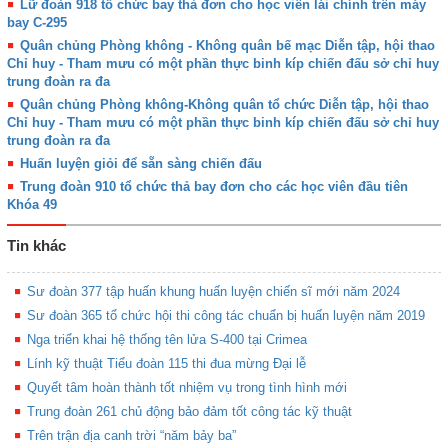
Lữ đoàn 918 tổ chức bay thả đơn cho học viên lái chính trên máy
bay C-295
Quân chủng Phòng không - Không quân bế mạc Diễn tập, hội thao
Chỉ huy - Tham mưu có một phần thực binh kíp chiến đấu sở chỉ huy
trung đoàn ra đa
Quân chủng Phòng không-Không quân tổ chức Diễn tập, hội thao
Chỉ huy - Tham mưu có một phần thực binh kíp chiến đấu sở chỉ huy
trung đoàn ra đa
Huấn luyện giỏi để sẵn sàng chiến đấu
Trung đoàn 910 tổ chức thả bay đơn cho các học viên đầu tiên
Khóa 49
Tin khác
Sư đoàn 377 tập huấn khung huấn luyện chiến sĩ mới năm 2024
Sư đoàn 365 tổ chức hội thi công tác chuẩn bị huấn luyện năm 2019
Nga triển khai hệ thống tên lửa S-400 tại Crimea
Lính kỹ thuật Tiểu đoàn 115 thi đua mừng Đại lễ
Quyết tâm hoàn thành tốt nhiệm vụ trong tình hình mới
Trung đoàn 261 chủ động bảo đảm tốt công tác kỹ thuật
Trên trận địa canh trời “năm bảy ba”