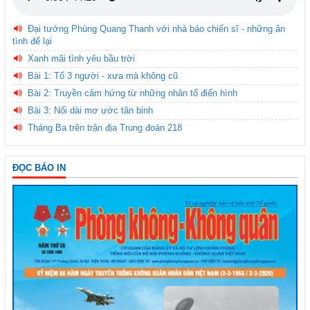
Đại tướng Phùng Quang Thanh với nhà báo chiến sĩ - những ân
tình để lại
Xanh mãi tình yêu bầu trời
Bài 1: Tổ 3 người - xưa mà không cũ
Bài 2: Truyền cảm hứng từ những nhân tố điển hình
Bài 3: Nối dài mơ ước tân binh
Tháng Ba trên trận địa Trung đoàn 218
ĐỌC BÁO IN