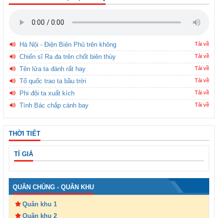
Hà Nội - Điện Biên Phủ trên không
Tải về
Chiến sĩ Ra đa trên chốt biên thùy
Tải về
Tên lửa ta đánh rất hay
Tải về
Tổ quốc trao ta bầu trời
Tải về
Phi đội ta xuất kích
Tải về
Tình Bác chắp cánh bay
Tải về
THỜI TIẾT
TỈ GIÁ
QUÂN CHỦNG - QUÂN KHU
Quân khu 1
Quân khu 2