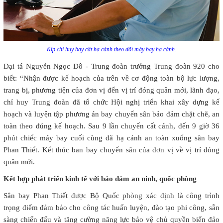
Kíp chỉ huy bay cất hạ cánh theo dõi máy bay hạ cánh.
Đại tá Nguyễn Ngọc Đô - Trung đoàn trưởng Trung đoàn 920 cho
biết: “Nhận được kế hoạch của trên về cơ động toàn bộ lực lượng,
trang bị, phương tiện của đơn vị đến vị trí đóng quân mới, lãnh đạo,
chỉ huy Trung đoàn đã tổ chức Hội nghị triển khai xây dựng kế
hoạch và luyện tập phương án bay chuyển sân bảo đảm chặt chẽ, an
toàn theo đúng kế hoạch. Sau 9 lần chuyến cất cánh, đến 9 giờ 36
phút chiếc máy bay cuối cùng đã hạ cánh an toàn xuống sân bay
Phan Thiết. Kết thúc ban bay chuyển sân của đơn vị về vị trí đóng
quân mới.
Kết hợp phát triển kinh tế với bảo đảm an ninh, quốc phòng
Sân bay Phan Thiết được Bộ Quốc phòng xác định là công trình
trọng điểm đảm bảo cho công tác huấn luyện, đào tạo phi công, sẵn
sàng chiến đấu và tăng cường năng lực bảo vệ chủ quyền biển đảo