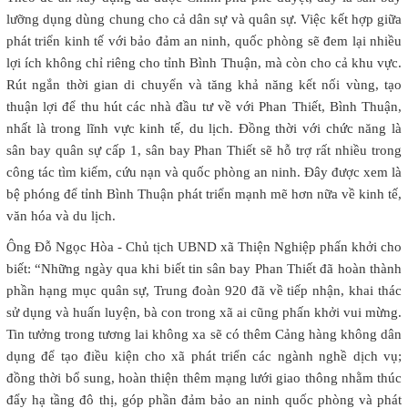
lưỡng dụng dùng chung cho cả dân sự và quân sự. Việc kết hợp giữa
phát triển kinh tế với bảo đảm an ninh, quốc phòng sẽ đem lại nhiều
lợi ích không chỉ riêng cho tỉnh Bình Thuận, mà còn cho cả khu vực.
Rút ngắn thời gian di chuyển và tăng khả năng kết nối vùng, tạo
thuận lợi để thu hút các nhà đầu tư về với Phan Thiết, Bình Thuận,
nhất là trong lĩnh vực kinh tế, du lịch. Đồng thời với chức năng là
sân bay quân sự cấp 1, sân bay Phan Thiết sẽ hỗ trợ rất nhiều trong
công tác tìm kiếm, cứu nạn và quốc phòng an ninh. Đây được xem là
bệ phóng để tỉnh Bình Thuận phát triển mạnh mẽ hơn nữa về kinh tế,
văn hóa và du lịch.
Ông Đỗ Ngọc Hòa - Chủ tịch UBND xã Thiện Nghiệp phấn khởi cho
biết: “Những ngày qua khi biết tin sân bay Phan Thiết đã hoàn thành
phần hạng mục quân sự, Trung đoàn 920 đã về tiếp nhận, khai thác
sử dụng và huấn luyện, bà con trong xã ai cũng phấn khởi vui mừng.
Tin tưởng trong tương lai không xa sẽ có thêm Cảng hàng không dân
dụng để tạo điều kiện cho xã phát triển các ngành nghề dịch vụ;
đồng thời bổ sung, hoàn thiện thêm mạng lưới giao thông nhằm thúc
đẩy hạ tầng đô thị, góp phần đảm bảo an ninh quốc phòng và phát