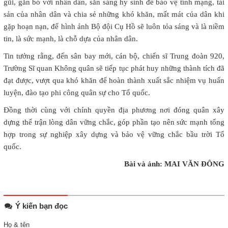
gũi, gắn bó với nhân dân, sẵn sàng hy sinh để bảo vệ tính mạng, tài
sản của nhân dân và chia sẻ những khó khăn, mất mát của dân khi
gặp hoạn nạn, để hình ảnh Bộ đội Cụ Hồ sẽ luôn tỏa sáng và là niềm
tin, là sức mạnh, là chỗ dựa của nhân dân.
Tin tưởng rằng, đến sân bay mới, cán bộ, chiến sĩ Trung đoàn 920,
Trường Sĩ quan Không quân sẽ tiếp tục phát huy những thành tích đã
đạt được, vượt qua khó khăn để hoàn thành xuất sắc nhiệm vụ huấn
luyện, đào tạo phi công quân sự cho Tổ quốc.
Đồng thời cùng với chính quyền địa phương nơi đóng quân xây
dựng thế trận lòng dân vững chắc, góp phần tạo nên sức mạnh tổng
hợp trong sự nghiệp xây dựng và bảo vệ vững chắc bầu trời Tổ
quốc.
Bài và ảnh: MAI VĂN ĐÔNG
Ý kiến bạn đọc
Họ & tên