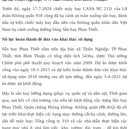
Trước đó, ngày 17-7-2024 chiếc máy bay CASA NC 212i của Lữ
đoàn Không quân 918 cũng đã hạ cánh an toàn xuống sân bay, đánh
dấu sự kiện chiếc máy bay đầu tiên của Không quân nhân dân Việt
Nam hạ cánh xuống đường băng Sân bay Phan Thiết.
Nỗ lực hoàn thành để đưa vào khai thác sử dụng
Sân bay Phan Thiết nằm trên địa bàn xã Thiện Nghiệp, TP Phan
Thiết, tỉnh Bình Thuận có tổng diện tích 543ha, được Thủ tướng
Chính phủ phê duyệt quy hoạch vào năm 2009. Dự án được khởi
công vào ngày 18-1-2015 và dự kiến hoàn thành đưa vào khai thác
sử dụng năm 2018 nhưng sau đó tạm dừng, đến ngày 5-4-2021 dự
án được tái khởi động.
Đây là sân bay lưỡng dụng (phục vụ quân sự và dân sự). Thời gian
qua, sau khi có chủ trương của trên tái khởi động xây dựng Sân bay
Phan Thiết, Quân chủng Phòng không- Không quân (PK-KQ) đã nỗ
lực triển khai thực hiện các hạng mục đường cất-hạ cánh, đường lăn,
sân đỗ máy bay; Tổng công ty 319 và các nhà thầu thực hiện các
hạng mục nhà ở, nhà làm việc, kho, xưởng, đài, trạm… để kịp thời