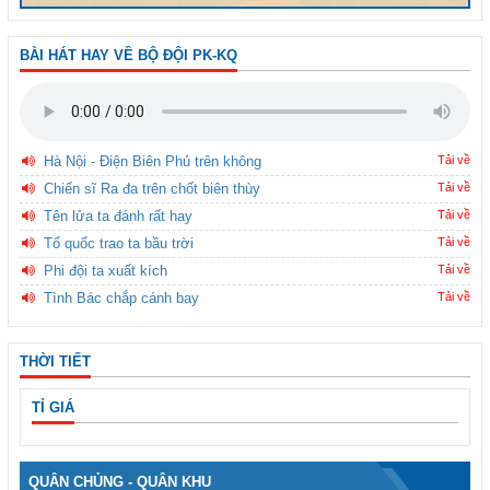
BÀI HÁT HAY VỀ BỘ ĐỘI PK-KQ
Hà Nội - Điện Biên Phủ trên không
Tải về
Chiến sĩ Ra đa trên chốt biên thùy
Tải về
Tên lửa ta đánh rất hay
Tải về
Tổ quốc trao ta bầu trời
Tải về
Phi đội ta xuất kích
Tải về
Tình Bác chắp cánh bay
Tải về
THỜI TIẾT
TỈ GIÁ
QUÂN CHỦNG - QUÂN KHU