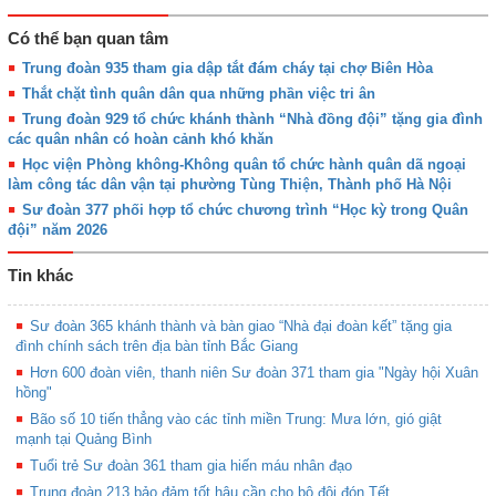
Có thể bạn quan tâm
Trung đoàn 935 tham gia dập tắt đám cháy tại chợ Biên Hòa
Thắt chặt tình quân dân qua những phần việc tri ân
Trung đoàn 929 tổ chức khánh thành “Nhà đồng đội” tặng gia đình
các quân nhân có hoàn cảnh khó khăn
Học viện Phòng không-Không quân tổ chức hành quân dã ngoại
làm công tác dân vận tại phường Tùng Thiện, Thành phố Hà Nội
Sư đoàn 377 phối hợp tổ chức chương trình “Học kỳ trong Quân
đội” năm 2026
Tin khác
Sư đoàn 365 khánh thành và bàn giao “Nhà đại đoàn kết” tặng gia
đình chính sách trên địa bàn tỉnh Bắc Giang
Hơn 600 đoàn viên, thanh niên Sư đoàn 371 tham gia "Ngày hội Xuân
hồng"
Bão số 10 tiến thẳng vào các tỉnh miền Trung: Mưa lớn, gió giật
mạnh tại Quảng Bình
Tuổi trẻ Sư đoàn 361 tham gia hiến máu nhân đạo
Trung đoàn 213 bảo đảm tốt hậu cần cho bộ đội đón Tết