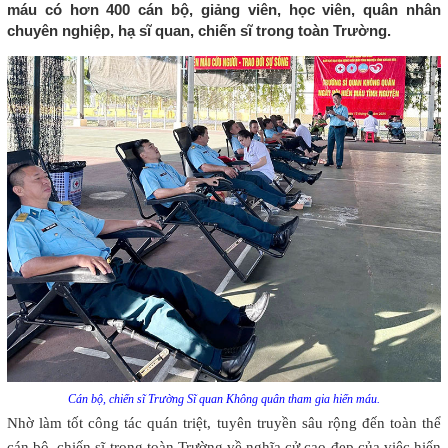
máu có hơn 400 cán bộ, giảng viên, học viên, quân nhân
chuyên nghiệp, hạ sĩ quan, chiến sĩ trong toàn Trường.
Cán bộ, chiến sĩ Trường Sĩ quan Không quân tham gia hiến máu.
Nhờ làm tốt công tác quán triệt, tuyên truyền sâu rộng đến toàn thể
cán bộ, chiến sĩ trong toàn Trường về nghĩa cử cao đẹp của việc hiến