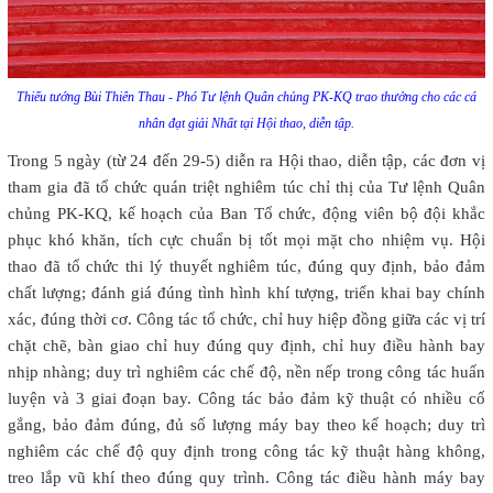
Thiếu tướng Bùi Thiên Thau - Phó Tư lệnh Quân chủng PK-KQ trao thưởng cho các cá
nhân đạt giải Nhất tại Hội thao, diễn tập.
Trong 5 ngày (từ 24 đến 29-5) diễn ra Hội thao, diễn tập, các đơn vị
tham gia đã tổ chức quán triệt nghiêm túc chỉ thị của Tư lệnh Quân
chủng PK-KQ, kế hoạch của Ban Tổ chức, động viên bộ đội khắc
phục khó khăn, tích cực chuẩn bị tốt mọi mặt cho nhiệm vụ. Hội
thao đã tổ chức thi lý thuyết nghiêm túc, đúng quy định, bảo đảm
chất lượng; đánh giá đúng tình hình khí tượng, triển khai bay chính
xác, đúng thời cơ. Công tác tổ chức, chỉ huy hiệp đồng giữa các vị trí
chặt chẽ, bàn giao chỉ huy đúng quy định, chỉ huy điều hành bay
nhịp nhàng; duy trì nghiêm các chế độ, nền nếp trong công tác huấn
luyện và 3 giai đoạn bay. Công tác bảo đảm kỹ thuật có nhiều cố
gắng, bảo đảm đúng, đủ số lượng máy bay theo kế hoạch; duy trì
nghiêm các chế độ quy định trong công tác kỹ thuật hàng không,
treo lắp vũ khí theo đúng quy trình. Công tác điều hành máy bay