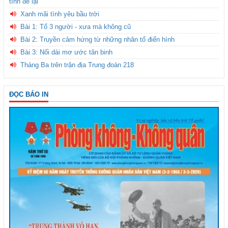
tình để lại
Xanh mãi tình yêu bầu trời
Bài 1: Tổ 3 người - xưa mà không cũ
Bài 2: Truyền cảm hứng từ những nhân tố điển hình
Bài 3: Nối dài mơ ước tân binh
Tháng Ba trên trận địa Trung đoàn 218
ĐỌC BÁO IN