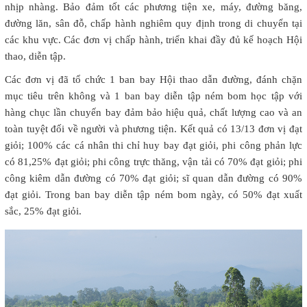
nhịp nhàng. Bảo đảm tốt các phương tiện xe, máy, đường băng,
đường lăn, sân đỗ, chấp hành nghiêm quy định trong di chuyển tại
các khu vực. Các đơn vị chấp hành, triển khai đầy đủ kế hoạch Hội
thao, diễn tập.
Các đơn vị đã tổ chức 1 ban bay Hội thao dẫn đường, đánh chặn
mục tiêu trên không và 1 ban bay diễn tập ném bom học tập với
hàng chục lần chuyến bay đảm bảo hiệu quả, chất lượng cao và an
toàn tuyệt đối về người và phương tiện. Kết quả có 13/13 đơn vị đạt
giỏi; 100% các cá nhân thi chỉ huy bay đạt giỏi, phi công phản lực
có 81,25% đạt giỏi; phi công trực thăng, vận tải có 70% đạt giỏi; phi
công kiêm dẫn đường có 70% đạt giỏi; sĩ quan dẫn đường có 90%
đạt giỏi. Trong ban bay diễn tập ném bom ngày, có 50% đạt xuất
sắc, 25% đạt giỏi.