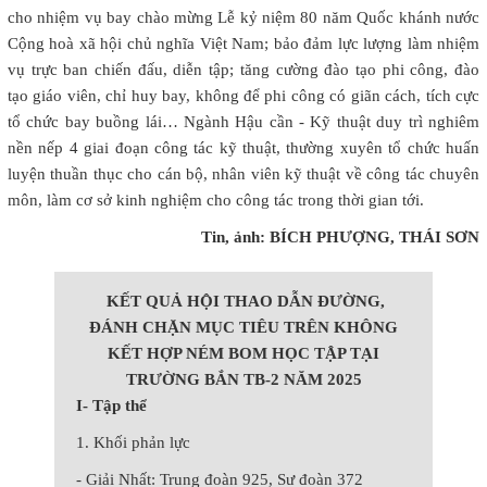
cho nhiệm vụ bay chào mừng Lễ kỷ niệm 80 năm Quốc khánh nước
Cộng hoà xã hội chủ nghĩa Việt Nam; bảo đảm lực lượng làm nhiệm
vụ trực ban chiến đấu, diễn tập; tăng cường đào tạo phi công, đào
tạo giáo viên, chỉ huy bay, không để phi công có giãn cách, tích cực
tổ chức bay buồng lái… Ngành Hậu cần - Kỹ thuật duy trì nghiêm
nền nếp 4 giai đoạn công tác kỹ thuật, thường xuyên tổ chức huấn
luyện thuần thục cho cán bộ, nhân viên kỹ thuật về công tác chuyên
môn, làm cơ sở kinh nghiệm cho công tác trong thời gian tới.
Tin, ảnh: BÍCH PHƯỢNG, THÁI SƠN
KẾT QUẢ HỘI THAO DẪN ĐƯỜNG,
ĐÁNH CHẶN MỤC TIÊU TRÊN KHÔNG
KẾT HỢP NÉM BOM HỌC TẬP TẠI
TRƯỜNG BẮN TB-2 NĂM 2025
I- Tập thể
1. Khối phản lực
- Giải Nhất: Trung đoàn 925, Sư đoàn 372