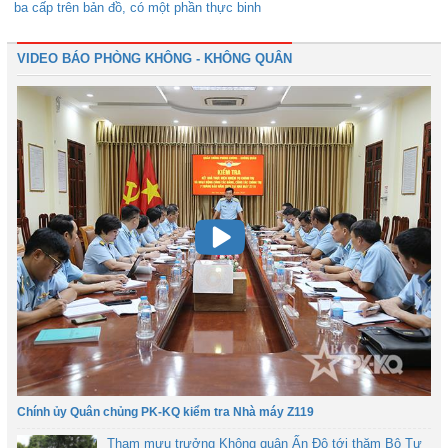
ba cấp trên bản đồ, có một phần thực binh
VIDEO BÁO PHÒNG KHÔNG - KHÔNG QUÂN
Chính ủy Quân chủng PK-KQ kiểm tra Nhà máy Z119
Tham mưu trưởng Không quân Ấn Độ tới thăm Bộ Tư