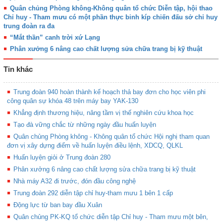
Quân chủng Phòng không-Không quân tổ chức Diễn tập, hội thao
Chỉ huy - Tham mưu có một phần thực binh kíp chiến đấu sở chỉ huy
trung đoàn ra đa
“Mắt thần” canh trời xứ Lạng
Phân xưởng 6 nâng cao chất lượng sửa chữa trang bị kỹ thuật
Tin khác
Trung đoàn 940 hoàn thành kế hoạch thả bay đơn cho học viên phi
công quân sự khóa 48 trên máy bay YAK-130
Khẳng định thương hiệu, nâng tầm vị thế nghiên cứu khoa học
Tạo đà vững chắc từ những ngày đầu huấn luyện
Quân chủng Phòng không - Không quân tổ chức Hội nghị tham quan
đơn vị xây dựng điểm về huấn luyện điều lệnh, XDCQ, QLKL
Huấn luyện giỏi ở Trung đoàn 280
Phân xưởng 6 nâng cao chất lượng sửa chữa trang bị kỹ thuật
Nhà máy A32 đi trước, đón đầu công nghệ
Trung đoàn 292 diễn tập chỉ huy-tham mưu 1 bên 1 cấp
Động lực từ ban bay đầu Xuân
Quân chủng PK-KQ tổ chức diễn tập Chỉ huy - Tham mưu một bên,