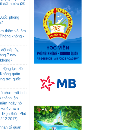
t đất nước (30-
 Quốc phòng
24
âm thăm và làm
 Phòng không -
đội cấp úy,
háng 7 này
 không?
- động lực để
-Không quân
ng trời quốc
ổ chức mít tinh
 thành lập
năm ngày hội
n và 45 năm
- Điện Biên Phủ
 / 12-2017)
- nhân tố quan