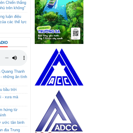
nên Chiến thắng
phủ trên không"
ng luận điệu
của các thế lực
ADIO
g Quang Thanh
 - những ân tình
u bầu trời
i - xưa mà
ảm hứng từ
hình
ơ ước tân binh
ận địa Trung