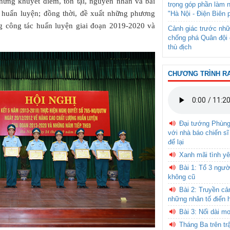
những khuyết điểm, tồn tại, nguyên nhân và bài
trọng góp phần làm 
 huấn luyện; đồng thời, đề xuất những phương
"Hà Nội - Điện Biên 
g công tác huấn luyện giai đoạn 2019-2020 và
Cảnh giác trước nhữ
chống phá Quân đội 
thù địch
CHƯƠNG TRÌNH R
Đại tướng Phùn
với nhà báo chiến sĩ
để lại
Xanh mãi tình yê
Bài 1: Tổ 3 ngườ
không cũ
Bài 2: Truyền c
những nhân tố điển 
Bài 3: Nối dài m
Tháng Ba trên tr