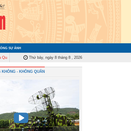
ÓNG SỰ ẢNH
Trung ương tập huấn nghiệp vụ công tác kiểm tra, giám sát năm 2025
Thứ bảy, ngày 8 tháng 8 , 2026
Quâ
 KHÔNG - KHÔNG QUÂN