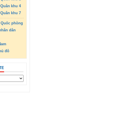
Quân khu 4
Quân khu 7
 Quốc phòng
nhân dân
 Nam
hủ đô
TE