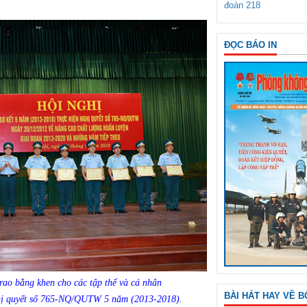
đoàn 218
ĐỌC BÁO IN
ao bằng khen cho các tập thể và cá nhân
BÀI HÁT HAY VỀ B
Nghị quyết số 765-NQ/QUTW 5 năm (2013-2018).