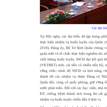
Các đại bi
Tại Hội nghị, các đại biểu đã tập trung ph
thực hiện nhiệm vụ huấn luyện của Quân c
2018), Đảng ủy, Bộ Tư lệnh Quân chủng và 
quán triệt và tổ chức thực hiện nghiêm túc 
chất lượng huấn luyện, SSCĐ đạt kết quả kh
(VKTBKT) mới, cải tiến có nhiều tiến bộ,
vững chắc; trình độ SSCĐ và khả năng ch
thành tốt các nhiệm vụ được Đảng và Nh
Quân đội, củng cố quốc phòng, giữ vững ổn 
nước phát triển. Đối với các học viện, nhà 
ĐT, chống bệnh thành tích trong thi cử;
nhiệm vụ huấn luyện chiến đấu ở đơn vị.