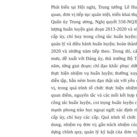
Phát biểu tại Hội nghị, Trung tướng Lê 
quan, đơn vị tiếp tục quán triệt, triển kha
Quân ủy Trung ương, Nghị quyết 558-NQ/
lượng huấn luyện giai đoạn 2013-2020 và n
cấp ủy, chỉ huy trong công tác huấn luyện
quản lý và điều hành huấn luyện; hoàn thà
2020 và những năm tiếp theo. Trong đó, c
mưu, đề xuất với Đảng ủy, thủ trưởng Bộ 
năm, từng giai đoạn; chỉ đạo khắc phục dứ
thực hiện nhiệm vụ huấn luyện; thường xuyê
diễn tập, bắn ném bom đạn thật sát với yê
vị, trong quá trình tổ chức thực hiện nh
quan điểm, nguyên tắc và các mối kết hợp 
công tác huấn luyện, coi trọng huấn luyện
mạnh phong trào học ngoại ngữ; xác định r
cấp ủy, chỉ huy các cấp. Quá trình tổ chức
dung, nhiệm vụ đơn vị; gắn trách nhiệm của
dựng chính quy, quản lý kỷ luật của đơn vị