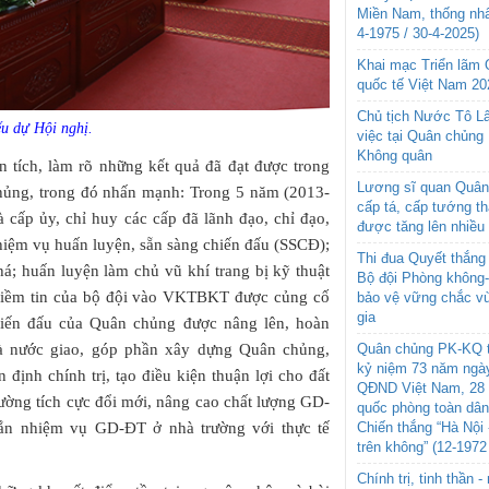
Miền Nam, thống nhấ
4-1975 / 30-4-2025)
Khai mạc Triển lãm
quốc tế Việt Nam 20
Chủ tịch Nước Tô L
ểu dự Hội nghị.
việc tại Quân chủng
Không quân
ân tích, làm rõ những kết quả đã đạt được trong
Lương sĩ quan Quân 
hủng, trong đó nhấn mạnh: Trong 5 năm (2013-
cấp tá, cấp tướng t
cấp ủy, chỉ huy các cấp đã lãnh đạo, chỉ đạo,
được tăng lên nhiều
nhiệm vụ huấn luyện, sẵn sàng chiến đấu (SSCĐ);
Thi đua Quyết thắng 
á; huấn luyện làm chủ vũ khí trang bị kỹ thuật
Bộ đội Phòng không
 niềm tin của bộ đội vào VKTBKT được củng cố
bảo vệ vững chắc vù
gia
iến đấu của Quân chủng được nâng lên, hoàn
à nước giao, góp phần xây dựng Quân chủng,
Quân chủng PK-KQ t
kỷ niệm 73 năm ngày
định chính trị, tạo điều kiện thuận lợi cho đất
QĐND Việt Nam, 28 
trường tích cực đổi mới, nâng cao chất lượng GD-
quốc phòng toàn dâ
 gắn nhiệm vụ GD-ĐT ở nhà trường với thực tế
Chiến thắng “Hà Nội 
trên không” (12-1972
Chính trị, tinh thần 