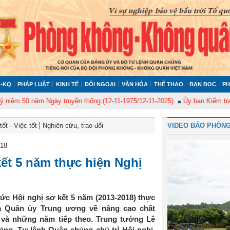
-KQ
PHÁP LUẬT
KINH TẾ
ĐỐI NGOẠI
VĂN HÓA
THỂ THAO
BẠN ĐỌC
PH
năm Ngày truyền thống (12-11-1975/12-11-2025)
Ủy ban Kiểm tra Quân ủy 
ốt - Việc tốt
Nghiên cứu, trao đổi
VIDEO BÁO PHÒNG
018
t 5 năm thực hiện Nghị
c Hội nghị sơ kết 5 năm (2013-2018) thực
a Quân ủy Trung ương về nâng cao chất
 và những năm tiếp theo. Trung tướng Lê
ng, Tư lệnh Quân chủng chủ trì Hội nghị.