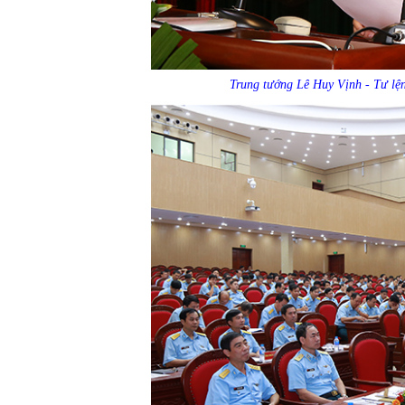
Trung tướng Lê Huy Vịnh - Tư lện