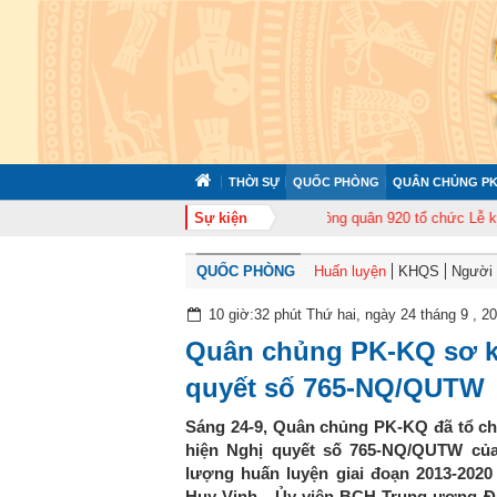
THỜI SỰ
QUỐC PHÒNG
QUÂN CHỦNG PK
huấn cán bộ năm 2026
Trung đoàn Không quân 920 tổ chức Lễ kỷ niệm 50 
Sự kiện
QUỐC PHÒNG
Huấn luyện
KHQS
Người t
10 giờ:32 phút Thứ hai, ngày 24 tháng 9 , 2
Quân chủng PK-KQ sơ kế
quyết số 765-NQ/QUTW
Sáng 24-9, Quân chủng PK-KQ đã tổ chứ
hiện Nghị quyết số 765-NQ/QUTW củ
lượng huấn luyện giai đoạn 2013-2020
Huy Vịnh - Ủy viên BCH Trung ương Đả