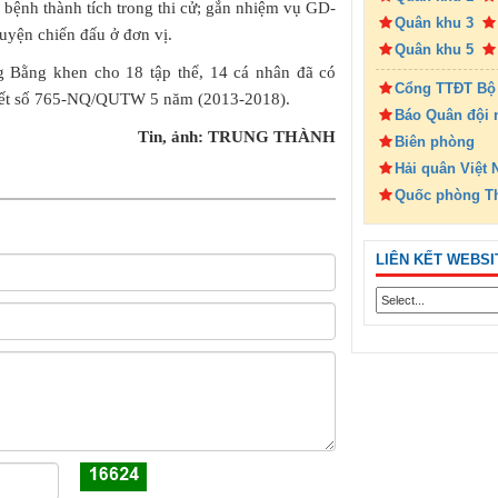
bệnh thành tích trong thi cử; gắn nhiệm vụ GD-
Quân khu 3
uyện chiến đấu ở đơn vị.
Quân khu 5
g Bằng khen cho 18 tập thể, 14 cá nhân đã có
Cổng TTĐT Bộ
quyết số 765-NQ/QUTW 5 năm (2013-2018).
Báo Quân đội 
Tin, ảnh: TRUNG THÀNH
Biên phòng
Hải quân Việt
Quốc phòng T
LIÊN KẾT WEBSI