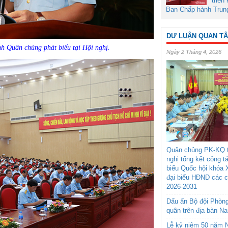
triển
Ban Chấp hành Trun
DƯ LUẬN QUAN T
h Quân chủng phát biểu tại Hội nghị.
Ngày 2 Tháng 4, 2026
Quân chủng PK-KQ t
nghị tổng kết công t
biểu Quốc hội khóa 
đại biểu HĐND các 
2026-2031
Dấu ấn Bộ đội Phòn
quân trên địa bàn N
Lễ kỷ niệm 50 năm N