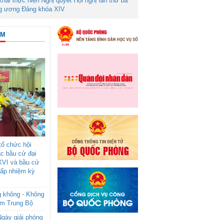
 khai thực hiện Nghị quyết Hội nghị lần thứ ba
g ương Đảng khóa XIV
ÂM
ổ chức hội
ác bầu cử đại
XVI và bầu cử
cấp nhiệm kỳ
g không - Không
am Trung Bộ
gày giải phóng