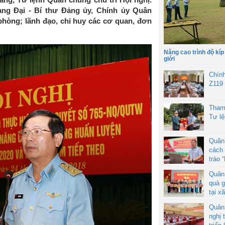
ng Đại - Bí thư Đảng ủy, Chính ủy Quân
hòng; lãnh đạo, chỉ huy các cơ quan, đơn
Nâng cao trình độ kíp
giới
Chín
Z119
Tham
Tư l
Quân
cách 
trào 
Quân
quà g
tại x
Quân
nghị 