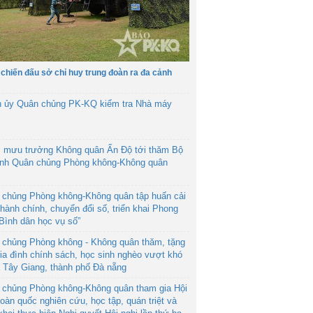
 chiến đấu sở chỉ huy trung đoàn ra đa cảnh
h ủy Quân chủng PK-KQ kiểm tra Nhà máy
 mưu trưởng Không quân Ấn Độ tới thăm Bộ
ệnh Quân chủng Phòng không-Không quân
 chủng Phòng không-Không quân tập huấn cải
hành chính, chuyển đổi số, triển khai Phong
“Bình dân học vụ số”
 chủng Phòng không - Không quân thăm, tặng
ia đình chính sách, học sinh nghèo vượt khó
ã Tây Giang, thành phố Đà nẵng
 chủng Phòng không-Không quân tham gia Hội
toàn quốc nghiên cứu, học tập, quán triệt và