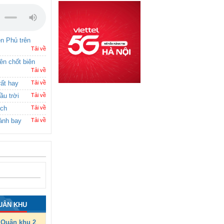
ên Phủ trên
Tải về
rên chốt biên
Tải về
rất hay
Tải về
ầu trời
Tải về
ích
Tải về
ánh bay
Tải về
UÂN KHU
Quân khu 2