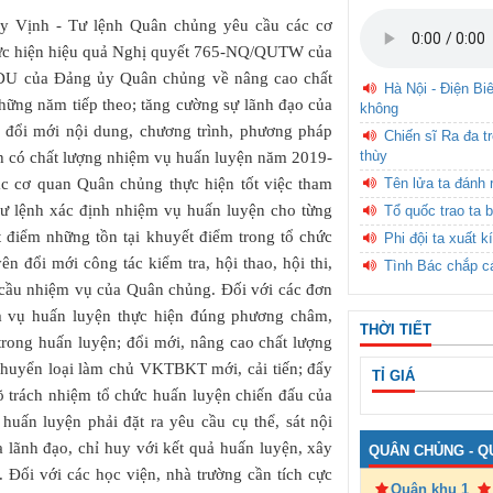
Huy Vịnh - Tư lệnh Quân chủng yêu cầu các cơ
i thực hiện hiệu quả Nghị quyết 765-NQ/QUTW của
ĐU của Đảng ủy Quân chủng về nâng cao chất
Hà Nội - Điện Bi
hững năm tiếp theo; tăng cường sự lãnh đạo của
không
; đổi mới nội dung, chương trình, phương pháp
Chiến sĩ Ra đa t
thùy
nh có chất lượng nhiệm vụ huấn luyện năm 2019-
Tên lửa ta đánh 
ác cơ quan Quân chủng thực hiện tốt việc tham
Tư lệnh xác định nhiệm vụ huấn luyện cho từng
Tổ quốc trao ta b
t điểm những tồn tại khuyết điểm trong tổ chức
Phi đội ta xuất k
n đổi mới công tác kiểm tra, hội thao, hội thi,
Tình Bác chắp c
u cầu nhiệm vụ của Quân chủng. Đối với các đơn
iệm vụ huấn luyện thực hiện đúng phương châm,
THỜI TIẾT
trong huấn luyện; đổi mới, nâng cao chất lượng
 chuyển loại làm chủ VKTBKT mới, cải tiến; đẩy
TỈ GIÁ
õ trách nhiệm tổ chức huấn luyện chiến đấu của
 huấn luyện phải đặt ra yêu cầu cụ thể, sát nội
 lãnh đạo, chỉ huy với kết quả huấn luyện, xây
QUÂN CHỦNG - Q
. Đối với các học viện, nhà trường cần tích cực
Quân khu 1