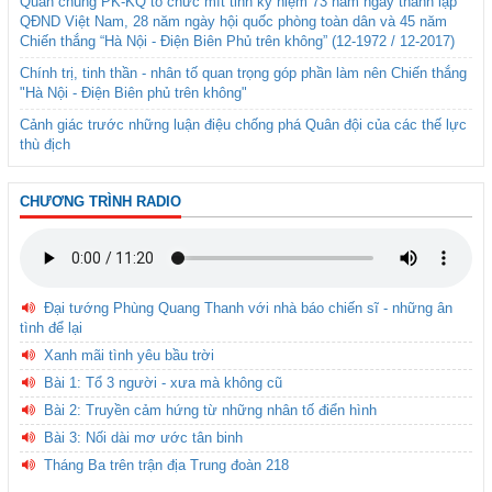
Quân chủng PK-KQ tổ chức mít tinh kỷ niệm 73 năm ngày thành lập
QĐND Việt Nam, 28 năm ngày hội quốc phòng toàn dân và 45 năm
Chiến thắng “Hà Nội - Điện Biên Phủ trên không” (12-1972 / 12-2017)
Chính trị, tinh thần - nhân tố quan trọng góp phần làm nên Chiến thắng
"Hà Nội - Điện Biên phủ trên không"
Cảnh giác trước những luận điệu chống phá Quân đội của các thế lực
thù địch
CHƯƠNG TRÌNH RADIO
Đại tướng Phùng Quang Thanh với nhà báo chiến sĩ - những ân
tình để lại
Xanh mãi tình yêu bầu trời
Bài 1: Tổ 3 người - xưa mà không cũ
Bài 2: Truyền cảm hứng từ những nhân tố điển hình
Bài 3: Nối dài mơ ước tân binh
Tháng Ba trên trận địa Trung đoàn 218