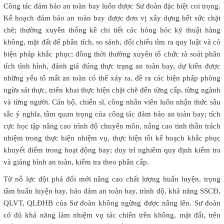
Công tác đảm bảo an toàn bay luôn được Sư đoàn đặc biệt coi trọng.
Kế hoạch đảm bảo an toàn bay được đơn vị xây dựng hết sức chặt
chẽ; thường xuyên thống kê chi tiết các hỏng hóc kỹ thuật hàng
không, mặt đất để phân tích, so sánh, đối chiếu tìm ra quy luật và có
biện pháp khắc phục; đồng thời thường xuyên tổ chức rà soát phân
tích tình hình, đánh giá đúng thực trạng an toàn bay, dự kiến được
những yếu tố mất an toàn có thể xảy ra, đề ra các biện pháp phòng
ngừa sát thực, triển khai thực hiện chặt chẽ đến từng cấp, từng ngành
và từng người. Cán bộ, chiến sĩ, công nhân viên luôn nhận thức sâu
sắc ý nghĩa, tầm quan trọng của công tác đảm bảo an toàn bay; tích
cực học tập nâng cao trình độ chuyên môn, nâng cao tinh thần trách
nhiệm trong thực hiện nhiệm vụ, thực hiện tốt kế hoạch khắc phục
khuyết điểm trong hoạt động bay; duy trì nghiêm quy định kiểm tra
và giảng bình an toàn, kiểm tra theo phân cấp.
Từ nỗ lực đột phá đổi mới nâng cao chất lượng huấn luyện, trọng
tâm huấn luyện bay, bảo đảm an toàn bay, trình độ, khả năng SSCĐ,
QLVT, QLĐHB của Sư đoàn không ngừng được nâng lên. Sư đoàn
có đủ khả năng làm nhiệm vụ tác chiến trên không, mặt đất, trên