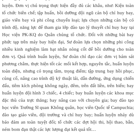
luyện. Đơn vị chú trọng thực hiện đầy đủ các khâu, như: Kiện toàn
tổ chức biên chế; tập huấn, bồi dưỡng đội ngũ cán bộ chỉ huy bay,
giáo viên bay và phi công chuyển loại; lựa chọn những cán bộ có
trình độ, năng lực để tham gia lớp đào tạo lý thuyết chỉ huy bay tại
Học viện PK-KQ do Quân chủng tổ chức. Đối với những bài bay
phức tạp trên máy bay hiện đại, Sư đoàn lựa chọn những phi công
nhiều kinh nghiệm làm hạt nhân nòng cốt để bồi dưỡng cho toàn
đơn vị. Quá trình huấn luyện, Sư đoàn chỉ đạo các đơn vị bám sát
phương châm, thực hiện tốt các mối kết hợp, nguyên tắc, huấn luyện
toàn diện, nhưng có trọng tâm, trọng điểm; tập trung bay hồi phục,
củng cố, nâng cao trình độ kỹ thuật lái, dẫn đường, ứng dụng chiến
đấu, tiêm kích phòng không ngày, đêm, trên đất liền, trên biển; bay
huấn luyện đội hình 3 chiếc, 4 chiếc; bay huấn luyện các khoa mục
đặc thù của trực thăng; bay nâng cao với chuyên gia; bay đào tạo
học viên Trường Sĩ quan Không quân, học viên Quốc tế Campuchia;
đào tạo giáo viên, đội trưởng và chỉ huy bay; huấn luyện nhảy dù
bảo đảm an toàn tuyệt đối; tổ chức các đợt hội thi, hội thao, bắn,
ném bom đạn thật các lực lượng đạt kết quả tốt…