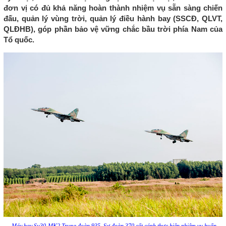
đơn vị có đủ khả năng hoàn thành nhiệm vụ sẵn sàng chiến
đấu, quản lý vùng trời, quản lý điều hành bay (SSCĐ, QLVT,
QLĐHB), góp phần bảo vệ vững chắc bầu trời phía Nam của
Tổ quốc.
Máy bay Su30-MK2 Trung đoàn 935, Sư đoàn 370 cất cánh thực hiện nhiệm vụ huấn