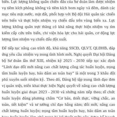
biển. Lực lượng không quân chiến đấu của Sư đoàn làm được nhiệm
vụ tiêm kích phòng không và tiêm kích bom ngày và đêm, đánh các
mục tiêu mặt nước, mặt đất, phối hợp với Bộ đội Hải quân tác chiến
trên biển và thực hiện nhiệm vụ chiến đấu trên vùng biển xa. Lực
lượng không quân trực thăng có khả năng thực hiện nhiệm vụ tìm
kiếm cấp cứu trên biển, chi viện hỏa lực cho hải quân, cơ động lực
lượng làm nhiệm vụ chiến đấu đột xuất.
Để tiếp tục nâng cao trình độ, khả năng SSCĐ, QLVT, QLĐHB, đáp
ứng yêu cầu nhiệm vụ trong tình hình mới, Nghị quyết Đại hội Đảng
bộ Sư đoàn lần thứ XIII, nhiệm kỳ 2025 - 2030 tiếp tục xác định
“Lãnh đạo đổi mới nâng cao chất lượng công tác huấn luyện, trọng
tâm huấn luyện bay, bảo đảm an toàn bay” là một trong 3 khâu đột
phá xuyên suốt nhiệm kỳ. Theo đó, Đảng bộ tập trung lãnh đạo đơn
vị quán triệt, triển khai thực hiện Nghị quyết về nâng cao chất lượng
huấn luyện giai đoạn 2023 - 2030 và những năm tiếp theo; tổ chức
huấn luyện đúng phương châm “Cơ bản, thiết thực, vững chắc, an
toàn, tiết kiệm” và tư tưởng chỉ đạo hằng năm; đổi mới, nâng cao
chất lượng huấn luyện; trọng tâm huấn luyện bay, bảo đảm an toàn
bay; huấn luyện làm chủ trang bị kỹ thuật mới; xây dựng kế hoạch