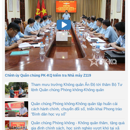
Chính ủy Quân chủng PK-KQ kiểm tra Nhà máy Z119
Tham mưu trưởng Không quân Ấn Độ tới thăm Bộ Tư
lệnh Quân chủng Phòng không-Không quân
Quân chủng Phòng không-Không quân tập huấn cải
cách hành chính, chuyển đổi số, triển khai Phong trào
“Bình dân học vụ số”
Quân chủng Phòng không - Không quân thăm, tặng quà
gia đình chính sách, học sinh nghèo vượt khó tại xã