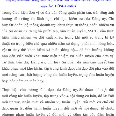
luyện. Ảnh:
CÔNG GIANG
Trong điều kiện đơn vị có địa bàn đóng quân phân tán, trải rộng ảnh
hưởng đến công tác lãnh đạo, chỉ đạo, kiểm tra của Đảng ủy, Chỉ
huy Sư đoàn; hệ thống doanh trại chưa thực sự thống nhất; nhiệm vụ
của Sư đoàn đa dạng và phức tạp, vừa huấn luyện, SSCĐ, vừa thực
hiện nhiều nhiệm vụ đột xuất khác, trong khi một số trang bị kỹ
thuật có trong biên chế qua nhiều năm sử dụng, phát sinh hỏng hóc,
vật tư thay thế khan hiếm và thiếu đồng bộ... đã ảnh hưởng không
nhỏ đến việc triển khai thực hiện nhiệm vụ huấn luyện của đơn vị.
Từ thực tiễn đó, Đảng ủy, chỉ huy Sư đoàn đã nêu cao quyết tâm
khắc phục mọi khó khăn, tập trung lãnh đạo, chỉ đạo đột phá vào đổi
mới nâng cao chất lượng công tác huấn luyện, trọng tâm huấn luyện
bay, bảo đảm an toàn bay.
Thực hiện chủ trương lãnh đạo của Đảng ủy, Sư đoàn tích cực đổi
mới công tác huấn luyện, tập trung vào 4 nội dung cơ bản, đó là: Đổi
mới tư duy, nhận thức về nhiệm vụ huấn luyện; đổi mới cơ chế chỉ
đạo, quản lý, điều hành huấn luyện; đổi mới về nội dung, tổ chức,
phương pháp huấn luyện và đổi mới về công tác bảo đảm huấn