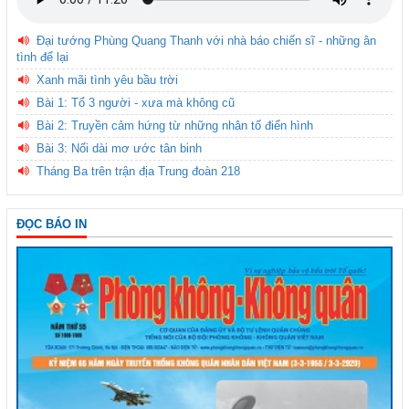
Đại tướng Phùng Quang Thanh với nhà báo chiến sĩ - những ân
tình để lại
Xanh mãi tình yêu bầu trời
Bài 1: Tổ 3 người - xưa mà không cũ
Bài 2: Truyền cảm hứng từ những nhân tố điển hình
Bài 3: Nối dài mơ ước tân binh
Tháng Ba trên trận địa Trung đoàn 218
ĐỌC BÁO IN