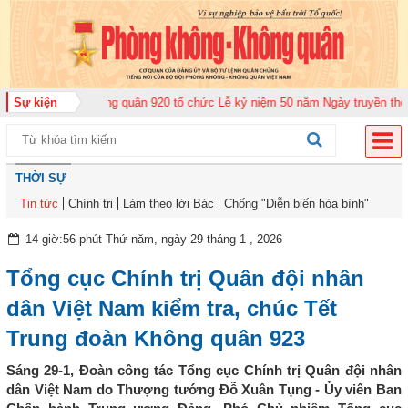
Trung đoàn Không quân 920 tổ chức Lễ kỷ niệm 50 năm Ngày truyền thống (1
Sự kiện
THỜI SỰ
Tin tức
Chính trị
Làm theo lời Bác
Chống "Diễn biến hòa bình"
14 giờ:56 phút Thứ năm, ngày 29 tháng 1 , 2026
Tổng cục Chính trị Quân đội nhân
dân Việt Nam kiểm tra, chúc Tết
Trung đoàn Không quân 923
Sáng 29-1, Đoàn công tác Tổng cục Chính trị Quân đội nhân
dân Việt Nam do Thượng tướng Đỗ Xuân Tụng - Ủy viên Ban