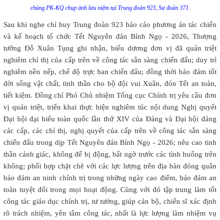
chủng PK-KQ chụp ảnh lưu niệm tại Trung đoàn 923, Sư đoàn 371.
Sau khi nghe chỉ huy Trung đoàn 923 báo cáo phương án tác chiến
và kế hoạch tổ chức Tết Nguyên đán Bính Ngọ - 2026, Thượng
tướng Đỗ Xuân Tụng ghi nhận, biểu dương đơn vị đã quán triệt
nghiêm chỉ thị của cấp trên về công tác sẵn sàng chiến đấu; duy trì
nghiêm nền nếp, chế độ trực ban chiến đấu; đồng thời bảo đảm tốt
đời sống vật chất, tinh thần cho bộ đội vui Xuân, đón Tết an toàn,
tiết kiệm. Đồng chí Phó Chủ nhiệm Tổng cục Chính trị yêu cầu đơn
vị quán triệt, triển khai thực hiện nghiêm túc nội dung Nghị quyết
Đại hội đại biểu toàn quốc lần thứ XIV của Đảng và Đại hội đảng
các cấp, các chỉ thị, nghị quyết của cấp trên về công tác sẵn sàng
chiến đấu trong dịp Tết Nguyên đán Bính Ngọ - 2026; nêu cao tinh
thần cảnh giác, không để bị động, bất ngờ trước các tình huống trên
không; phối hợp chặt chẽ với các lực lượng trên địa bàn đóng quân
bảo đảm an ninh chính trị trong những ngày cao điểm, bảo đảm an
toàn tuyệt đối trong mọi hoạt động. Cùng với đó tập trung làm tốt
công tác giáo dục chính trị, tư tưởng, giúp cán bộ, chiến sĩ xác định
rõ trách nhiệm, yên tâm công tác, nhất là lực lượng làm nhiệm vụ