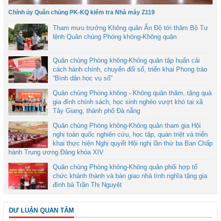
Chính ủy Quân chủng PK-KQ kiểm tra Nhà máy Z119
Tham mưu trưởng Không quân Ấn Độ tới thăm Bộ Tư
lệnh Quân chủng Phòng không-Không quân
Quân chủng Phòng không-Không quân tập huấn cải
cách hành chính, chuyển đổi số, triển khai Phong trào
“Bình dân học vụ số”
Quân chủng Phòng không - Không quân thăm, tặng quà
gia đình chính sách, học sinh nghèo vượt khó tại xã
Tây Giang, thành phố Đà nẵng
Quân chủng Phòng không-Không quân tham gia Hội
nghị toàn quốc nghiên cứu, học tập, quán triệt và triển
khai thực hiện Nghị quyết Hội nghị lần thứ ba Ban Chấp
hành Trung ương Đảng khóa XIV
Quân chủng Phòng không-Không quân phối hợp tổ
chức khánh thành và bàn giao nhà tình nghĩa tặng gia
đình bà Trần Thị Nguyệt
DƯ LUẬN QUAN TÂM