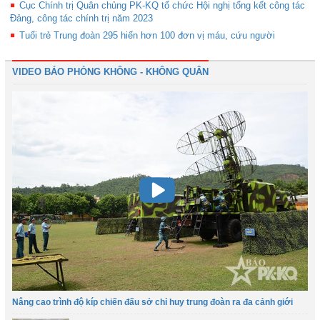
Cục Chính trị Quân chủng PK-KQ tổ chức Hội nghị tổng kết công tác
Đảng, công tác chính trị năm 2023
Tuổi trẻ Trung đoàn 295 hiến hơn 100 đơn vị máu, cứu người
VIDEO BÁO PHÒNG KHÔNG - KHÔNG QUÂN
Nâng cao trình độ kíp chiến đấu sở chỉ huy trung đoàn ra đa cảnh giới