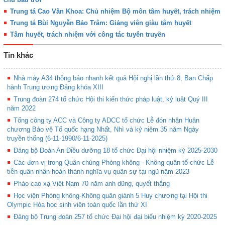
Trung tá Cao Văn Khoa: Chủ nhiệm Bộ môn tâm huyết, trách nhiệm
Trung tá Bùi Nguyễn Bảo Trâm: Giảng viên giàu tâm huyết
Tâm huyết, trách nhiệm với công tác tuyên truyền
Tin khác
Nhà máy A34 thông báo nhanh kết quả Hội nghị lần thứ 8, Ban Chấp
hành Trung ương Đảng khóa XIII
Trung đoàn 274 tổ chức Hội thi kiến thức pháp luật, kỷ luật Quý III
năm 2022
Tổng công ty ACC và Công ty ADCC tổ chức Lễ đón nhận Huân
chương Bảo vệ Tổ quốc hạng Nhất, Nhì và kỷ niệm 35 năm Ngày
truyền thống (6-11-1990/6-11-2025)
Đảng bộ Đoàn An Điều dưỡng 18 tổ chức Đại hội nhiệm kỳ 2025-2030
Các đơn vị trong Quân chủng Phòng không - Không quân tổ chức Lễ
tiễn quân nhân hoàn thành nghĩa vụ quân sự tại ngũ năm 2023
Pháo cao xạ Việt Nam 70 năm anh dũng, quyết thắng
Học viện Phòng không-Không quân giành 5 Huy chương tại Hội thi
Olympic Hóa học sinh viên toàn quốc lần thứ XI
Đảng bộ Trung đoàn 257 tổ chức Đại hội đại biểu nhiệm kỳ 2020-2025