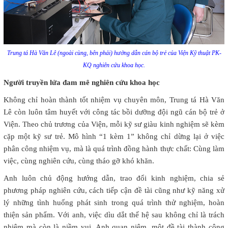
Trung tá Hà Văn Lê (ngoài cùng, bên phải) hướng dẫn cán bộ trẻ của Viện Kỹ thuật PK-
KQ nghiên cứu khoa học.
Người truyền lửa đam mê nghiên cứu khoa học
Không chỉ hoàn thành tốt nhiệm vụ chuyên môn, Trung tá Hà Văn
Lê còn luôn tâm huyết với công tác bồi dưỡng đội ngũ cán bộ trẻ ở
Viện. Theo chủ trương của Viện, mỗi kỹ sư giàu kinh nghiệm sẽ kèm
cặp một kỹ sư trẻ. Mô hình “1 kèm 1” không chỉ dừng lại ở việc
phân công nhiệm vụ, mà là quá trình đồng hành thực chất: Cùng làm
việc, cùng nghiên cứu, cùng tháo gỡ khó khăn.
Anh luôn chủ động hướng dẫn, trao đổi kinh nghiệm, chia sẻ
phương pháp nghiên cứu, cách tiếp cận đề tài cũng như kỹ năng xử
lý những tình huống phát sinh trong quá trình thử nghiệm, hoàn
thiện sản phẩm. Với anh, việc dìu dắt thế hệ sau không chỉ là trách
nhiệm mà còn là niềm vui. Anh quan niệm, một đề tài thành công