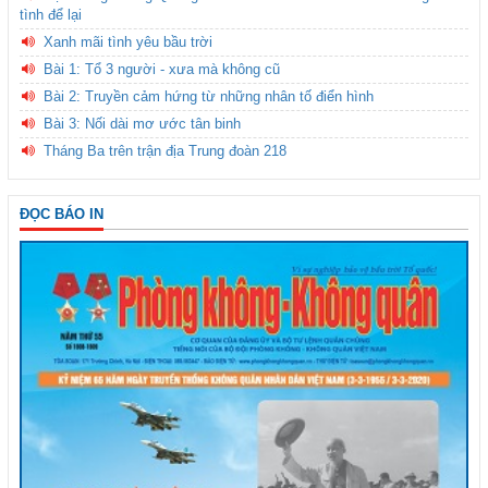
tình để lại
Xanh mãi tình yêu bầu trời
Bài 1: Tổ 3 người - xưa mà không cũ
Bài 2: Truyền cảm hứng từ những nhân tố điển hình
Bài 3: Nối dài mơ ước tân binh
Tháng Ba trên trận địa Trung đoàn 218
ĐỌC BÁO IN