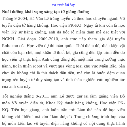
tra trước khi bay.
Nuôi dưỡng khát vọng sáng tạo từ giảng đường
Tháng 9-2004, Hà Văn Lê trúng tuyển và theo học chuyên ngành Vô
tuyến điện tử hàng không, Học viện PK-KQ. Ngay từ khi còn là học
viên Kỹ sư hàng không, anh đã bộc lộ niềm đam mê đặc biệt với
NCKH. Giai đoạn 2009-2010, anh trực tiếp tham gia đội tuyển
Robocon của Học viện dự thi toàn quốc. Thời điểm đó, điều kiện vật
chất còn hạn chế, mọi khâu từ thiết kế, gia công đến lập trình đều do
học viên tự thực hiện. Anh cùng đồng đội miệt mài trong xưởng thực
hành, hoàn thiện robot và vượt qua vòng loại khu vực Miền Bắc. Sân
chơi ấy không chỉ là thử thách đầu tiên, mà còn là bước đệm quan
trọng rèn luyện tư duy sáng tạo và tinh thần nghiên cứu nghiêm túc
của anh sau này.
Tốt nghiệp tháng 8-2011, anh Lê được giữ lại làm giảng viên Bộ
môn Vô tuyến điện tử, Khoa Kỹ thuật hàng không, Học viện PK-
KQ. Trên bục giảng, anh luôn trăn trở: Làm thế nào để học viên
không chỉ “hiểu” mà còn “làm được”? Trong chương trình học của
bộ môn Liên lạc vô tuyến điện hàng không có nội dung thực hành