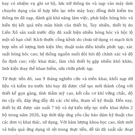
bay có nhiệm vụ ghi sơ bộ, lưu trữ thông tin và nạp vào máy tính
chuyên dụng của tổ hợp liên lạc trên máy bay; đồng thời kiểm tra
thông tin đã nạp, đánh giá khả năng làm việc, phát hiện hỏng hóc và
hiển thị kết quả trên màn hình của thiết bị. Tuy nhiên, thiết bị do
Liên Xô sản xuất trước đây đã xuất hiện nhiều hỏng hóc và bộc lộ
một số hạn chế: Kích thước cồng kềnh do chưa sử dụng vi mạch tích
hợp nên số lượng linh kiện lớn; thuật toán điều khiển phức tạp, xác
suất hỏng hóc cao; hệ thống nguồn nuôi đòi hỏi độ chính xác và độ
ổn định cao; việc khai thác, làm chủ thiết bị gặp nhiều khó khăn,
linh kiện thay thế khan hiếm, sửa chữa phức tạp.
Từ thực tiễn đó, sau 9 tháng nghiên cứu và triển khai, khối nạp dữ
liệu và kiểm tra trước khi bay đã được chế tạo mới thành công với
thiết kế gọn gàng, tính thẩm mỹ cao, kết cấu cơ khí vững chắc, độ
tin cậy tốt, đáp ứng đầy đủ các chỉ tiêu, tham số kỹ thuật. Đến nay,
thiết bị đã được sản xuất 7 bộ và dự kiến tiếp tục triển khai thêm 2
bộ trong năm 2026, kịp thời đáp ứng yêu cầu bảo đảm kỹ thuật cho
các đơn vị khai thác, sử dụng. Với hàm lượng khoa học cao, tính mới
và hiệu quả ứng dụng rõ rệt trong thực tiễn, đề tài đã xuất sắc đoạt