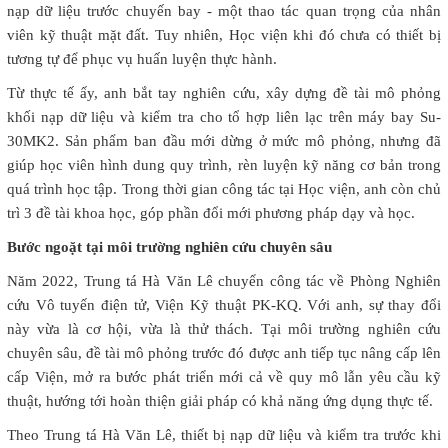
nạp dữ liệu trước chuyến bay - một thao tác quan trọng của nhân
viên kỹ thuật mặt đất. Tuy nhiên, Học viện khi đó chưa có thiết bị
tương tự để phục vụ huấn luyện thực hành.
Từ thực tế ấy, anh bắt tay nghiên cứu, xây dựng đề tài mô phỏng
khối nạp dữ liệu và kiểm tra cho tổ hợp liên lạc trên máy bay Su-
30MK2. Sản phẩm ban đầu mới dừng ở mức mô phỏng, nhưng đã
giúp học viên hình dung quy trình, rèn luyện kỹ năng cơ bản trong
quá trình học tập. Trong thời gian công tác tại Học viện, anh còn chủ
trì 3 đề tài khoa học, góp phần đổi mới phương pháp dạy và học.
Bước ngoặt tại môi trường nghiên cứu chuyên sâu
Năm 2022, Trung tá Hà Văn Lê chuyển công tác về Phòng Nghiên
cứu Vô tuyến điện tử, Viện Kỹ thuật PK-KQ. Với anh, sự thay đổi
này vừa là cơ hội, vừa là thử thách. Tại môi trường nghiên cứu
chuyên sâu, đề tài mô phỏng trước đó được anh tiếp tục nâng cấp lên
cấp Viện, mở ra bước phát triển mới cả về quy mô lẫn yêu cầu kỹ
thuật, hướng tới hoàn thiện giải pháp có khả năng ứng dụng thực tế.
Theo Trung tá Hà Văn Lê, thiết bị nạp dữ liệu và kiểm tra trước khi