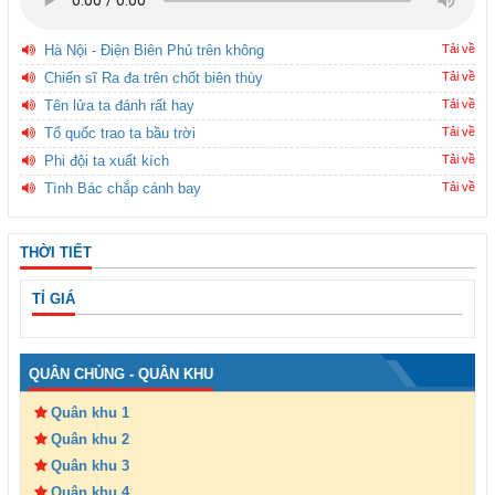
Hà Nội - Điện Biên Phủ trên không
Tải về
Chiến sĩ Ra đa trên chốt biên thùy
Tải về
Tên lửa ta đánh rất hay
Tải về
Tổ quốc trao ta bầu trời
Tải về
Phi đội ta xuất kích
Tải về
Tình Bác chắp cánh bay
Tải về
THỜI TIẾT
TỈ GIÁ
QUÂN CHỦNG - QUÂN KHU
Quân khu 1
Quân khu 2
Quân khu 3
Quân khu 4