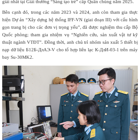
giải nhất tại Giải thưởng “Sáng tạo trẻ” cấp Quân chủng năm 2025.
Bên cạnh đó, trong các năm 2023 và 2024, anh còn tham gia thực
hiện Dự án “Xây dựng hệ thống IFF-VN (giai đoạn III) với cấu hình
gọn trang bị cho các đơn vị trọng yếu”, đã được nghiệm thu cấp Bộ
Quốc phòng; tham gia nhiệm vụ “Nghiên cứu, sản xuất vật tư kỹ
thuật ngành VTĐT”. Đồng thời, anh chủ trì nhóm sản xuất 5 thiết bị
nạp dữ liệu Б12Б-ДлАЭ-V cho tổ hợp liên lạc К-ДлИ-03-1 trên máy
bay Su-30MK2.