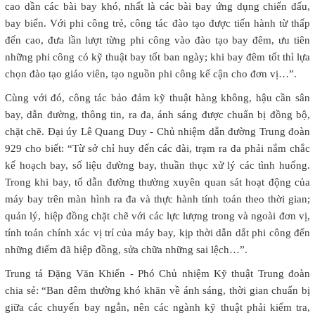
cao dần các bài bay khó, nhất là các bài bay ứng dụng chiến đấu,
bay biển. Với phi công trẻ, công tác đào tạo được tiến hành từ thấp
đến cao, đưa lần lượt từng phi công vào đào tạo bay đêm, ưu tiên
những phi công có kỹ thuật bay tốt ban ngày; khi bay đêm tốt thì lựa
chọn đào tạo giáo viên, tạo nguồn phi công kế cận cho đơn vị…”.
Cùng với đó, công tác bảo đảm kỹ thuật hàng không, hậu cần sân
bay, dẫn đường, thông tin, ra đa, ánh sáng được chuẩn bị đồng bộ,
chặt chẽ. Đại úy Lê Quang Duy - Chủ nhiệm dẫn đường Trung đoàn
929 cho biết: “Từ sở chỉ huy đến các đài, trạm ra đa phải nắm chắc
kế hoạch bay, số liệu đường bay, thuần thục xử lý các tình huống.
Trong khi bay, tổ dẫn đường thường xuyên quan sát hoạt động của
máy bay trên màn hình ra đa và thực hành tính toán theo thời gian;
quản lý, hiệp đồng chặt chẽ với các lực lượng trong và ngoài đơn vị,
tính toán chính xác vị trí của máy bay, kịp thời dẫn dắt phi công đến
những điểm đã hiệp đồng, sửa chữa những sai lệch…”.
Trung tá Đặng Văn Khiển - Phó Chủ nhiệm Kỹ thuật Trung đoàn
chia sẻ: “Ban đêm thường khó khăn về ánh sáng, thời gian chuẩn bị
giữa các chuyến bay ngắn, nên các ngành kỹ thuật phải kiểm tra,