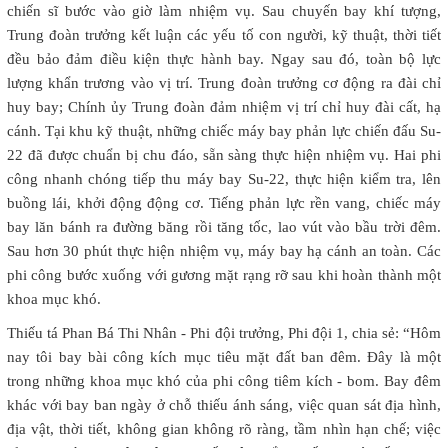
chiến sĩ bước vào giờ làm nhiệm vụ. Sau chuyến bay khí tượng,
Trung đoàn trưởng kết luận các yếu tố con người, kỹ thuật, thời tiết
đều bảo đảm điều kiện thực hành bay. Ngay sau đó, toàn bộ lực
lượng khẩn trương vào vị trí. Trung đoàn trưởng cơ động ra đài chỉ
huy bay; Chính ủy Trung đoàn đảm nhiệm vị trí chỉ huy đài cất, hạ
cánh. Tại khu kỹ thuật, những chiếc máy bay phản lực chiến đấu Su-
22 đã được chuẩn bị chu đáo, sẵn sàng thực hiện nhiệm vụ. Hai phi
công nhanh chóng tiếp thu máy bay Su-22, thực hiện kiểm tra, lên
buồng lái, khởi động động cơ. Tiếng phản lực rền vang, chiếc máy
bay lăn bánh ra đường băng rồi tăng tốc, lao vút vào bầu trời đêm.
Sau hơn 30 phút thực hiện nhiệm vụ, máy bay hạ cánh an toàn. Các
phi công bước xuống với gương mặt rạng rỡ sau khi hoàn thành một
khoa mục khó.
Thiếu tá Phan Bá Thi Nhân - Phi đội trưởng, Phi đội 1, chia sẻ: “Hôm
nay tôi bay bài công kích mục tiêu mặt đất ban đêm. Đây là một
trong những khoa mục khó của phi công tiêm kích - bom. Bay đêm
khác với bay ban ngày ở chỗ thiếu ánh sáng, việc quan sát địa hình,
địa vật, thời tiết, không gian không rõ ràng, tầm nhìn hạn chế; việc