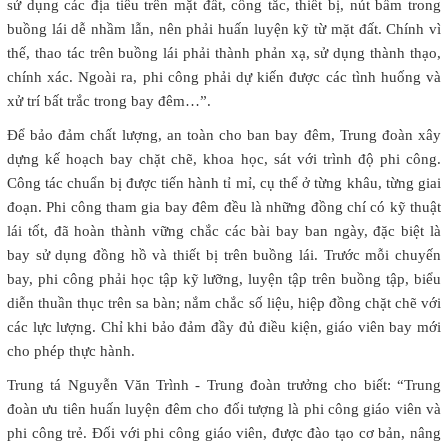
sử dụng các địa tiêu trên mặt đất, công tắc, thiết bị, nút bấm trong
buồng lái dễ nhầm lẫn, nên phải huấn luyện kỹ từ mặt đất. Chính vì
thế, thao tác trên buồng lái phải thành phản xạ, sử dụng thành thạo,
chính xác. Ngoài ra, phi công phải dự kiến được các tình huống và
xử trí bất trắc trong bay đêm…”.
Để bảo đảm chất lượng, an toàn cho ban bay đêm, Trung đoàn xây
dựng kế hoạch bay chặt chẽ, khoa học, sát với trình độ phi công.
Công tác chuẩn bị được tiến hành tỉ mỉ, cụ thể ở từng khâu, từng giai
đoạn. Phi công tham gia bay đêm đều là những đồng chí có kỹ thuật
lái tốt, đã hoàn thành vững chắc các bài bay ban ngày, đặc biệt là
bay sử dụng đồng hồ và thiết bị trên buồng lái. Trước mỗi chuyến
bay, phi công phải học tập kỹ lưỡng, luyện tập trên buồng tập, biểu
diễn thuần thục trên sa bàn; nắm chắc số liệu, hiệp đồng chặt chẽ với
các lực lượng. Chỉ khi bảo đảm đầy đủ điều kiện, giáo viên bay mới
cho phép thực hành.
Trung tá Nguyễn Văn Trình - Trung đoàn trưởng cho biết: “Trung
đoàn ưu tiên huấn luyện đêm cho đối tượng là phi công giáo viên và
phi công trẻ. Đối với phi công giáo viên, được đào tạo cơ bản, nâng