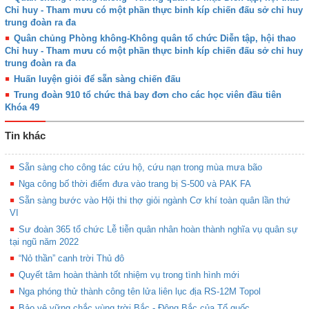
Chỉ huy - Tham mưu có một phần thực binh kíp chiến đấu sở chỉ huy
trung đoàn ra đa
Quân chủng Phòng không-Không quân tổ chức Diễn tập, hội thao
Chỉ huy - Tham mưu có một phần thực binh kíp chiến đấu sở chỉ huy
trung đoàn ra đa
Huấn luyện giỏi để sẵn sàng chiến đấu
Trung đoàn 910 tổ chức thả bay đơn cho các học viên đầu tiên
Khóa 49
Tin khác
Sẵn sàng cho công tác cứu hộ, cứu nạn trong mùa mưa bão
Nga công bố thời điểm đưa vào trang bị S-500 và PAK FA
Sẵn sàng bước vào Hội thi thợ giỏi ngành Cơ khí toàn quân lần thứ
VI
Sư đoàn 365 tổ chức Lễ tiễn quân nhân hoàn thành nghĩa vụ quân sự
tại ngũ năm 2022
“Nỏ thần” canh trời Thủ đô
Quyết tâm hoàn thành tốt nhiệm vụ trong tình hình mới
Nga phóng thử thành công tên lửa liên lục địa RS-12M Topol
Bảo vệ vững chắc vùng trời Bắc - Đông Bắc của Tổ quốc