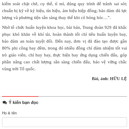
kiểm soát chặt chẽ, cụ thể, tỉ mỉ, đúng quy trình để tránh sai sót;
chuẩn bị kỹ về ký hiệu, tín hiệu, ám hiệu hiệp đồng; bảo đảm đủ lực
lượng và phương tiện sẵn sàng thay thế khi có hỏng hóc…”.
Nhờ tổ chức huấn luyện khoa học, bài bản, Trung đoàn 929 đã khắc
phục khó khăn về khí tài, hoàn thành tốt chỉ tiêu huấn luyện bay,
bảo đảm an toàn tuyệt đối. Đến nay, đơn vị đã đào tạo được gần
80% phi công bay đêm, trong đó nhiều đồng chí đảm nhiệm tốt vai
trò giáo viên, chỉ huy bay, thực hiện bay ứng dụng chiến đấu, góp
phần nâng cao chất lượng sẵn sàng chiến đấu, bảo vệ vững chắc
vùng trời Tổ quốc.
Bài, ảnh: HỮU LỆ
Ý kiến bạn đọc
Họ & tên