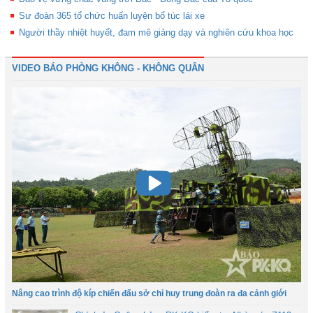
Sư đoàn 365 tổ chức huấn luyện bổ túc lái xe
Người thầy nhiệt huyết, đam mê giảng dạy và nghiên cứu khoa học
VIDEO BÁO PHÒNG KHÔNG - KHÔNG QUÂN
Nâng cao trình độ kíp chiến đấu sở chỉ huy trung đoàn ra đa cảnh giới