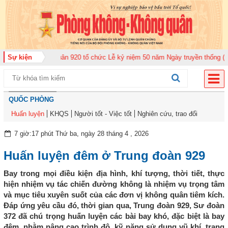
 đoàn Không quân 920 tổ chức Lễ kỷ niệm 50 năm Ngày truyền thống (12-11-
Sự kiện
QUỐC PHÒNG
Huấn luyện
KHQS
Người tốt - Việc tốt
Nghiên cứu, trao đổi
7 giờ:17 phút Thứ ba, ngày 28 tháng 4 , 2026
Huấn luyện đêm ở Trung đoàn 929
Bay trong mọi điều kiện địa hình, khí tượng, thời tiết, thực
hiện nhiệm vụ tác chiến đường không là nhiệm vụ trọng tâm
và mục tiêu xuyên suốt của các đơn vị không quân tiêm kích.
Đáp ứng yêu cầu đó, thời gian qua, Trung đoàn 929, Sư đoàn
372 đã chú trọng huấn luyện các bài bay khó, đặc biệt là bay
đêm, nhằm nâng cao trình độ, kỹ năng sử dụng vũ khí, trang