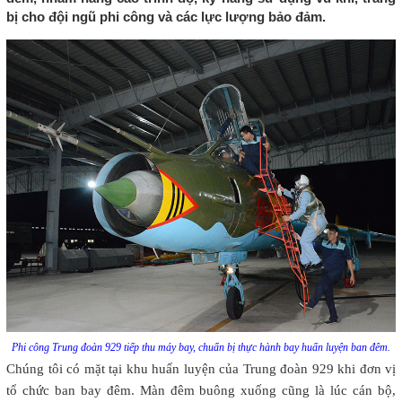
bị cho đội ngũ phi công và các lực lượng bảo đảm.
Phi công Trung đoàn 929 tiếp thu máy bay, chuẩn bị thực hành bay huấn luyện ban đêm.
Chúng tôi có mặt tại khu huấn luyện của Trung đoàn 929 khi đơn vị
tổ chức ban bay đêm. Màn đêm buông xuống cũng là lúc cán bộ,