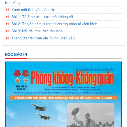
tình để lại
Xanh mãi tình yêu bầu trời
Bài 1: Tổ 3 người - xưa mà không cũ
Bài 2: Truyền cảm hứng từ những nhân tố điển hình
Bài 3: Nối dài mơ ước tân binh
Tháng Ba trên trận địa Trung đoàn 218
ĐỌC BÁO IN