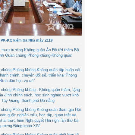
 PK-KQ kiểm tra Nhà máy Z119
 mưu trưởng Không quân Ấn Độ tới thăm Bộ
ệnh Quân chủng Phòng không-Không quân
 chủng Phòng không-Không quân tập huấn cải
hành chính, chuyển đổi số, triển khai Phong
“Bình dân học vụ số”
 chủng Phòng không - Không quân thăm, tặng
ia đình chính sách, học sinh nghèo vượt khó
ã Tây Giang, thành phố Đà nẵng
 chủng Phòng không-Không quân tham gia Hội
toàn quốc nghiên cứu, học tập, quán triệt và
 khai thực hiện Nghị quyết Hội nghị lần thứ ba
g ương Đảng khóa XIV
 chủng Phòng không-Không quân phối hợp tổ