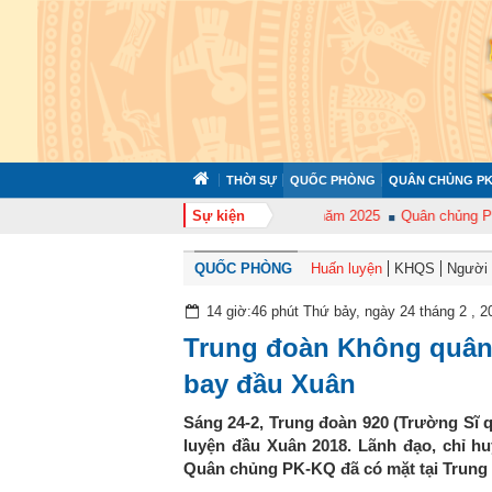
THỜI SỰ
QUỐC PHÒNG
QUÂN CHỦNG PK
ấn nghiệp vụ công tác kiểm tra, giám sát năm 2025
Sự kiện
Quân chủng Phòng khô
QUỐC PHÒNG
Huấn luyện
KHQS
Người t
14 giờ:46 phút Thứ bảy, ngày 24 tháng 2 , 2
Trung đoàn Không quân 
bay đầu Xuân
Sáng 24-2, Trung đoàn 920 (Trường Sĩ 
luyện đầu Xuân 2018. Lãnh đạo, chỉ h
Quân chủng PK-KQ đã có mặt tại Trung đ