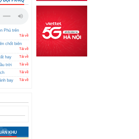
Ộ ĐỘI PK-KQ
ên Phủ trên
Tải về
rên chốt biên
Tải về
rất hay
Tải về
ầu trời
Tải về
ích
Tải về
ánh bay
Tải về
UÂN KHU