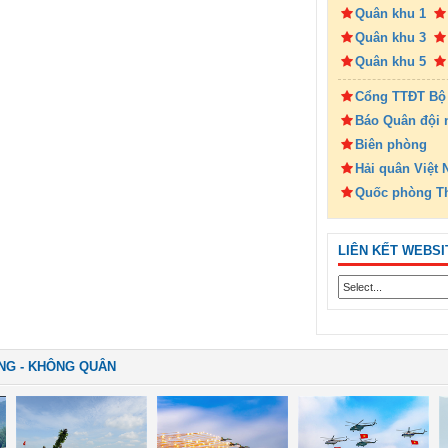
Quân khu 1
Quân khu 3
Quân khu 5
Cổng TTĐT Bộ
Báo Quân đội 
Biên phòng
Hải quân Việt
Quốc phòng T
LIÊN KẾT WEBSI
NG - KHÔNG QUÂN