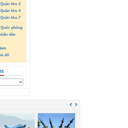
Quân khu 2
Quân khu 4
Quân khu 7
 Quốc phòng
nhân dân
 Nam
hủ đô
TE