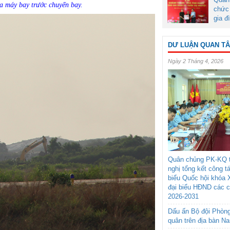
ra máy bay trước chuyến bay.
chức 
gia đ
DƯ LUẬN QUAN T
Ngày 2 Tháng 4, 2026
Quân chủng PK-KQ t
nghị tổng kết công t
biểu Quốc hội khóa 
đại biểu HĐND các 
2026-2031
Dấu ấn Bộ đội Phòn
quân trên địa bàn N