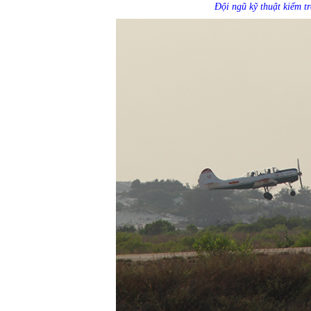
Đội ngũ kỹ thuật kiểm t