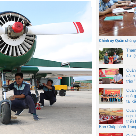
Chính ủy Quân chủng
Tham
Tư l
Quân
cách 
trào 
Quân
quà g
tại x
Quân
nghị 
triển
Ban Chấp hành Trun
Quân