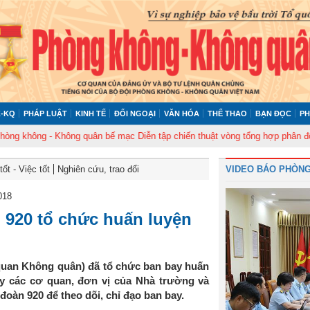
-KQ
PHÁP LUẬT
KINH TẾ
ĐỐI NGOẠI
VĂN HÓA
THỂ THAO
BẠN ĐỌC
PH
ng - Không quân bế mạc Diễn tập chiến thuật vòng tổng hợp phân đội Tên 
ốt - Việc tốt
Nghiên cứu, trao đổi
VIDEO BÁO PHÒNG
018
920 tổ chức huấn luyện
quan Không quân) đã tổ chức ban bay huấn
uy các cơ quan, đơn vị của Nhà trường và
oàn 920 để theo dõi, chỉ đạo ban bay.