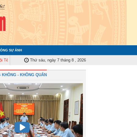
ÓNG SỰ ẢNH
lửa phòng không, Pháo phòng không và Zsu-23-4M năm 2025
Thứ sáu, ngày 7 tháng 8 , 2026
Quân chủng P
 KHÔNG - KHÔNG QUÂN