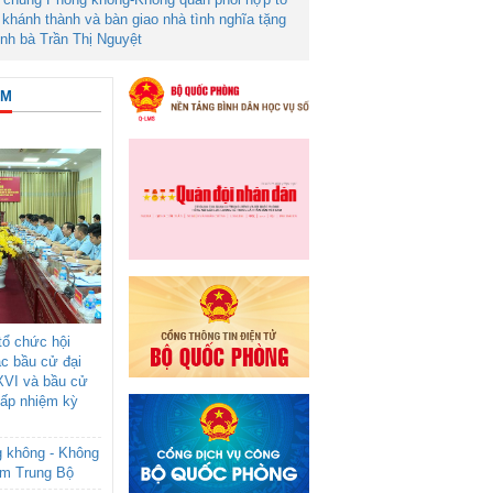
khánh thành và bàn giao nhà tình nghĩa tặng
ình bà Trần Thị Nguyệt
ÂM
ổ chức hội
ác bầu cử đại
XVI và bầu cử
cấp nhiệm kỳ
g không - Không
am Trung Bộ