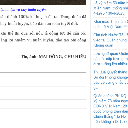
Lễ kỷ niệm 50 năm N
Miền Nam, thống nhấ
iện nhiệm vụ bay huấn luyện.
4-1975 / 30-4-2025)
hoàn thành 100% kế hoạch đề ra; Trung đoàn đã
Khai mạc Triển lãm
 bay huấn luyện, bảo đảm an toàn tuyệt đối.
quốc tế Việt Nam 20
khí thế thi đua sôi nổi, là động lực để cán bộ,
Chủ tịch Nước Tô L
thắng lợi nhiệm vụ huấn luyện, đào tạo phi công
việc tại Quân chủng
Không quân
Lương sĩ quan Quân 
Tin, ảnh: MAI ĐÔNG, CHU HIẾU
cấp tá, cấp tướng t
được tăng lên nhiều
Thi đua Quyết thắng 
Bộ đội Phòng không
bảo vệ vững chắc vù
gia
Quân chủng PK-KQ t
kỷ niệm 73 năm ngày
QĐND Việt Nam, 28 
quốc phòng toàn dâ
Chiến thắng “Hà Nội 
trên không” (12-1972