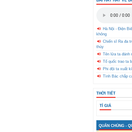
BÀI HÁT HAY VỀ B
Hà Nội - Điện Bi
không
Chiến sĩ Ra đa t
thùy
Tên lửa ta đánh 
Tổ quốc trao ta b
Phi đội ta xuất k
Tình Bác chắp c
THỜI TIẾT
TỈ GIÁ
QUÂN CHỦNG - Q