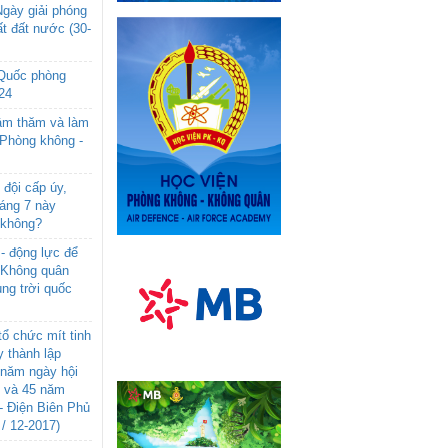
gày giải phóng
t đất nước (30-
 Quốc phòng
24
âm thăm và làm
 Phòng không -
đội cấp úy,
háng 7 này
 không?
- động lực để
-Không quân
ng trời quốc
ổ chức mít tinh
 thành lập
năm ngày hội
n và 45 năm
- Điện Biên Phủ
 / 12-2017)