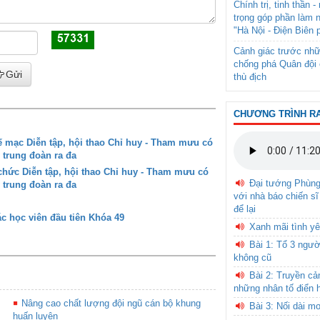
Chính trị, tinh thần 
trọng góp phần làm 
"Hà Nội - Điện Biên 
Cảnh giác trước nhữ
chống phá Quân đội 
Gửi
thù địch
CHƯƠNG TRÌNH R
mạc Diễn tập, hội thao Chỉ huy - Tham mưu có
 trung đoàn ra đa
ức Diễn tập, hội thao Chỉ huy - Tham mưu có
Đại tướng Phùn
 trung đoàn ra đa
với nhà báo chiến sĩ
để lại
c học viên đầu tiên Khóa 49
Xanh mãi tình yê
Bài 1: Tổ 3 ngườ
không cũ
Bài 2: Truyền c
những nhân tố điển 
Nâng cao chất lượng đội ngũ cán bộ khung
Bài 3: Nối dài m
huấn luyện