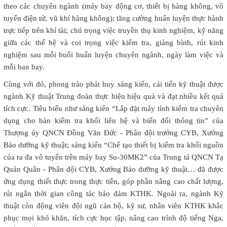
theo các chuyên ngành (máy bay động cơ, thiết bị hàng không, vô
tuyến điện tử, vũ khí hàng không); tăng cường huấn luyện thực hành
trực tiếp trên khí tài; chú trọng việc truyền thụ kinh nghiệm, kỹ năng
giữa các thế hệ và coi trọng việc kiểm tra, giảng bình, rút kinh
nghiệm sau mỗi buổi huấn luyện chuyên ngành, ngày làm việc và
mỗi ban bay.
Cùng với đó, phong trào phát huy sáng kiến, cải tiến kỹ thuật được
ngành Kỹ thuật Trung đoàn thực hiện hiệu quả và đạt nhiều kết quả
tích cực. Tiêu biểu như sáng kiến “Lắp đặt máy tính kiểm tra chuyên
dụng cho bàn kiểm tra khối liên hệ và biến đổi thông tin” của
Thượng úy QNCN Đồng Văn Đức - Phân đội trưởng CYB, Xưởng
Bảo dưỡng kỹ thuật; sáng kiến “Chế tạo thiết bị kiểm tra khối nguồn
của ra đa vô tuyến trên máy bay Su-30MK2” của Trung tá QNCN Tạ
Quán Quân - Phân đội CYB, Xưởng Bảo dưỡng kỹ thuật… đã được
ứng dụng thiết thực trong thực tiễn, góp phần nâng cao chất lượng,
rút ngắn thời gian công tác bảo đảm KTHK. Ngoài ra, ngành Kỹ
thuật còn động viên đội ngũ cán bộ, kỹ sư, nhân viên KTHK khắc
phục mọi khó khăn, tích cực học tập, nâng cao trình độ tiếng Nga,