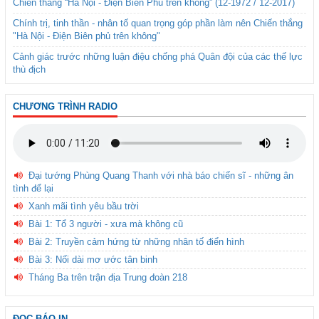
Chiến thắng “Hà Nội - Điện Biên Phủ trên không” (12-1972 / 12-2017)
Chính trị, tinh thần - nhân tố quan trọng góp phần làm nên Chiến thắng
"Hà Nội - Điện Biên phủ trên không"
Cảnh giác trước những luận điệu chống phá Quân đội của các thế lực
thù địch
CHƯƠNG TRÌNH RADIO
Đại tướng Phùng Quang Thanh với nhà báo chiến sĩ - những ân
tình để lại
Xanh mãi tình yêu bầu trời
Bài 1: Tổ 3 người - xưa mà không cũ
Bài 2: Truyền cảm hứng từ những nhân tố điển hình
Bài 3: Nối dài mơ ước tân binh
Tháng Ba trên trận địa Trung đoàn 218
ĐỌC BÁO IN