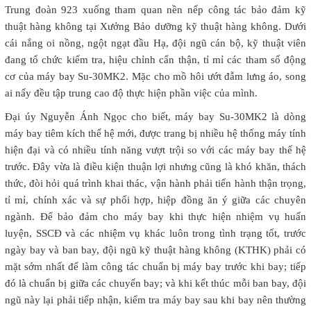
Trung đoàn 923 xuống tham quan nền nếp công tác bảo đảm kỹ
thuật hàng không tại Xưởng Bảo dưỡng kỹ thuật hàng không. Dưới
cái nắng oi nồng, ngột ngạt đầu Hạ, đội ngũ cán bộ, kỹ thuật viên
đang tổ chức kiểm tra, hiệu chỉnh cẩn thận, tỉ mỉ các tham số động
cơ của máy bay Su-30MK2. Mặc cho mồ hôi ướt đẫm lưng áo, song
ai nấy đều tập trung cao độ thực hiện phần việc của mình.
Đại úy Nguyễn Ánh Ngọc cho biết, máy bay Su-30MK2 là dòng
máy bay tiêm kích thế hệ mới, được trang bị nhiều hệ thống máy tính
hiện đại và có nhiều tính năng vượt trội so với các máy bay thế hệ
trước. Đây vừa là điều kiện thuận lợi nhưng cũng là khó khăn, thách
thức, đòi hỏi quá trình khai thác, vận hành phải tiến hành thận trọng,
tỉ mỉ, chính xác và sự phối hợp, hiệp đồng ăn ý giữa các chuyên
ngành. Để bảo đảm cho máy bay khi thực hiện nhiệm vụ huấn
luyện, SSCĐ và các nhiệm vụ khác luôn trong tình trạng tốt, trước
ngày bay và ban bay, đội ngũ kỹ thuật hàng không (KTHK) phải có
mặt sớm nhất để làm công tác chuẩn bị máy bay trước khi bay; tiếp
đó là chuẩn bị giữa các chuyến bay; và khi kết thúc mỗi ban bay, đội
ngũ này lại phải tiếp nhận, kiểm tra máy bay sau khi bay nên thường