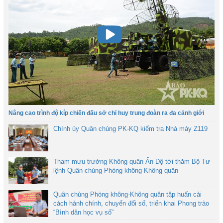
Nâng cao trình độ kíp chiến đấu sở chỉ huy trung đoàn ra đa cảnh giới
Chính ủy Quân chủng PK-KQ kiểm tra Nhà máy Z119
Tham mưu trưởng Không quân Ấn Độ tới thăm Bộ Tư
lệnh Quân chủng Phòng không-Không quân
Quân chủng Phòng không-Không quân tập huấn cải
cách hành chính, chuyển đổi số, triển khai Phong trào
“Bình dân học vụ số”