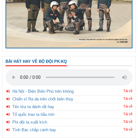
BÀI HÁT HAY VỀ BỘ ĐỘI PK-KQ
Hà Nội - Điện Biên Phủ trên không
Tải về
Chiến sĩ Ra đa trên chốt biên thùy
Tải về
Tên lửa ta đánh rất hay
Tải về
Tổ quốc trao ta bầu trời
Tải về
Phi đội ta xuất kích
Tải về
Tình Bác chắp cánh bay
Tải về