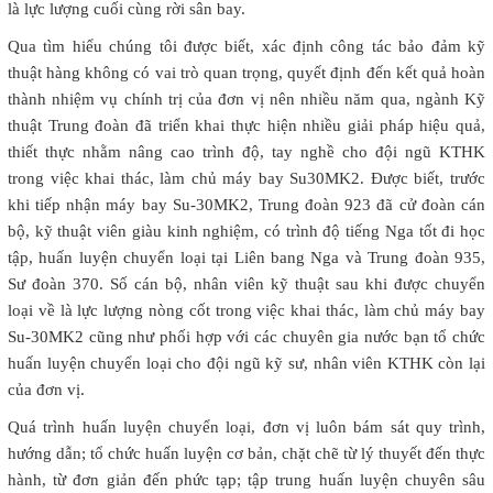
là lực lượng cuối cùng rời sân bay.
Qua tìm hiểu chúng tôi được biết, xác định công tác bảo đảm kỹ
thuật hàng không có vai trò quan trọng, quyết định đến kết quả hoàn
thành nhiệm vụ chính trị của đơn vị nên nhiều năm qua, ngành Kỹ
thuật Trung đoàn đã triển khai thực hiện nhiều giải pháp hiệu quả,
thiết thực nhằm nâng cao trình độ, tay nghề cho đội ngũ KTHK
trong việc khai thác, làm chủ máy bay Su30MK2. Được biết, trước
khi tiếp nhận máy bay Su-30MK2, Trung đoàn 923 đã cử đoàn cán
bộ, kỹ thuật viên giàu kinh nghiệm, có trình độ tiếng Nga tốt đi học
tập, huấn luyện chuyển loại tại Liên bang Nga và Trung đoàn 935,
Sư đoàn 370. Số cán bộ, nhân viên kỹ thuật sau khi được chuyển
loại về là lực lượng nòng cốt trong việc khai thác, làm chủ máy bay
Su-30MK2 cũng như phối hợp với các chuyên gia nước bạn tổ chức
huấn luyện chuyển loại cho đội ngũ kỹ sư, nhân viên KTHK còn lại
của đơn vị.
Quá trình huấn luyện chuyển loại, đơn vị luôn bám sát quy trình,
hướng dẫn; tổ chức huấn luyện cơ bản, chặt chẽ từ lý thuyết đến thực
hành, từ đơn giản đến phức tạp; tập trung huấn luyện chuyên sâu