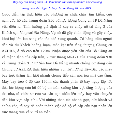
Máy bay của Trung đoàn 930 thực hành cẩu cứu người trên nhà cao tầng
trong cuộc diễn tập cứu hộ, cứu nạn tháng 10 năm 2019.
Cuộc diễn tập thực hiện các phương án chữa cháy, tìm kiếm, cứu
nạn, cứu hộ của Trung đoàn 930 với lực lượng Công an TP Đà Nẵng
vừa diễn ra. Tình huống giả định là xảy ra cháy nổ tại tầng 3 của
Khách sạn Vinpearl Đà Nẵng. Vụ nổ đã gây chấn động và gây cháy,
khói bụi lớn lan sang các tòa nhà xung quanh. Có hàng trăm người
dân và du khách hoảng loạn, mắc kẹt trên tầng thượng Chung cư
AZURA, ở độ cao trên 120m. Nhận được yêu cầu của Bộ Công an
và mệnh lệnh của cấp trên, 2 trực thăng Mi-171 của Trung đoàn 930
và Trung đoàn 917 từ Sân bay Đà Nẵng nhanh chóng cơ động đến
Chung cư AZURA thực hiện nhiệm vụ. Từ hướng Tây-Bắc các máy
bay trực thăng lần lượt nhanh chóng tiếp cận nóc tòa nhà cao tầng.
Máy bay treo ở độ cao 150m, các thành phần tổ bay ngay lập tức
đưa lực lượng cứu hộ đổ bộ an toàn xuống khu vực tầng thượng của
tòa nhà, tổ chức sơ cứu và cẩu nạn nhân lên máy bay vận chuyển
đến khu vực cấp cứu. Với những thao tác nhanh gọn, dứt khoát và
chính xác, tổ bay đã hoàn thành việc đổ bộ và cấp cứu nạn nhân lên
trực thăng đưa về vị trí an toàn.