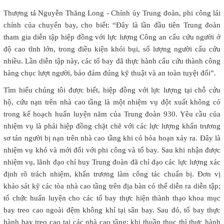
Thượng tá Nguyễn Thăng Long - Chính ủy Trung đoàn, phi công lái
chính của chuyến bay, cho biết: “Đây là lần đầu tiên Trung đoàn
tham gia diễn tập hiệp đồng với lực lượng Công an cẩu cứu người ở
độ cao tĩnh lớn, trong điều kiện khói bụi, số lượng người cẩu cứu
nhiều. Lần diễn tập này, các tổ bay đã thực hành cẩu cứu thành công
hàng chục lượt người, bảo đảm đúng kỹ thuật và an toàn tuyệt đối”.
Tìm hiểu chúng tôi được biết, hiệp đồng với lực lượng tại chỗ cứu
hộ, cứu nạn trên nhà cao tầng là một nhiệm vụ đột xuất không có
trong kế hoạch huấn luyện năm của Trung đoàn 930. Yêu cầu của
nhiệm vụ là phải hiệp đồng chặt chẽ với các lực lượng khẩn trương
sơ tán người bị nạn trên nhà cao tầng khi có hỏa hoạn xảy ra. Đây là
nhiệm vụ khó và mới đối với phi công và tổ bay. Sau khi nhận được
nhiệm vụ, lãnh đạo chỉ huy Trung đoàn đã chỉ đạo các lực lượng xác
định rõ trách nhiệm, khẩn trương làm công tác chuẩn bị. Đơn vị
khảo sát kỹ các tòa nhà cao tầng trên địa bàn có thể diễn ra diễn tập;
tổ chức huấn luyện cho các tổ bay thực hiện thành thạo khoa mục
bay treo cao ngoài đệm không khí tại sân bay. Sau đó, tổ bay thực
hành bay treo cao tại các nhà cao tầng; khi thuần thục thì thực hành