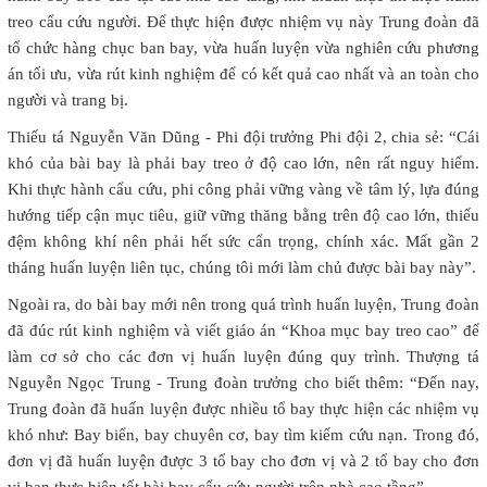
treo cẩu cứu người. Để thực hiện được nhiệm vụ này Trung đoàn đã
tổ chức hàng chục ban bay, vừa huấn luyện vừa nghiên cứu phương
án tối ưu, vừa rút kinh nghiệm để có kết quả cao nhất và an toàn cho
người và trang bị.
Thiếu tá Nguyễn Văn Dũng - Phi đội trưởng Phi đội 2, chia sẻ: “Cái
khó của bài bay là phải bay treo ở độ cao lớn, nên rất nguy hiểm.
Khi thực hành cẩu cứu, phi công phải vững vàng về tâm lý, lựa đúng
hướng tiếp cận mục tiêu, giữ vững thăng bằng trên độ cao lớn, thiếu
đệm không khí nên phải hết sức cẩn trọng, chính xác. Mất gần 2
tháng huấn luyện liên tục, chúng tôi mới làm chủ được bài bay này”.
Ngoài ra, do bài bay mới nên trong quá trình huấn luyện, Trung đoàn
đã đúc rút kinh nghiệm và viết giáo án “Khoa mục bay treo cao” để
làm cơ sở cho các đơn vị huấn luyện đúng quy trình. Thượng tá
Nguyễn Ngọc Trung - Trung đoàn trưởng cho biết thêm: “Đến nay,
Trung đoàn đã huấn luyện được nhiều tổ bay thực hiện các nhiệm vụ
khó như: Bay biển, bay chuyên cơ, bay tìm kiếm cứu nạn. Trong đó,
đơn vị đã huấn luyện được 3 tổ bay cho đơn vị và 2 tổ bay cho đơn
vị bạn thực hiện tốt bài bay cẩu cứu người trên nhà cao tầng”.