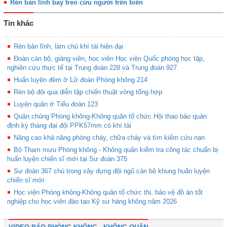
Rèn bản lĩnh bay treo cứu người trên biển
Tin khác
Rèn bản lĩnh, làm chủ khí tài hiện đại
Đoàn cán bộ, giảng viên, học viên Học viện Quốc phòng học tập,
nghiên cứu thực tế tại Trung đoàn 228 và Trung đoàn 927
Huấn luyện đêm ở Lữ đoàn Phòng không 214
Rèn bộ đội qua diễn tập chiến thuật vòng tổng hợp
Luyện quân ở Tiểu đoàn 123
Quân chủng Phòng không-Không quân tổ chức Hội thao bảo quản
định kỳ tháng đại đội PPK57mm có khí tài
Nâng cao khả năng phòng cháy, chữa cháy và tìm kiếm cứu nạn
Bộ Tham mưu Phòng không - Không quân kiểm tra công tác chuẩn bị
huấn luyện chiến sĩ mới tại Sư đoàn 375
Sư đoàn 367 chú trọng xây dựng đội ngũ cán bộ khung huấn luyện
chiến sĩ mới
Học viện Phòng không-Không quân tổ chức thi, bảo vệ đồ án tốt
nghiệp cho học viên đào tạo Kỹ sư hàng không năm 2026