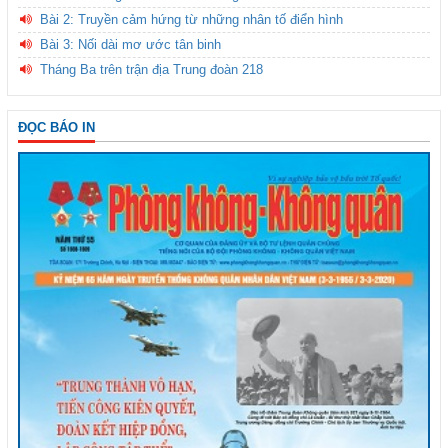
Bài 2: Truyền cảm hứng từ những nhân tố điển hình
Bài 3: Nối dài mơ ước tân binh
Tháng Ba trên trận địa Trung đoàn 218
ĐỌC BÁO IN