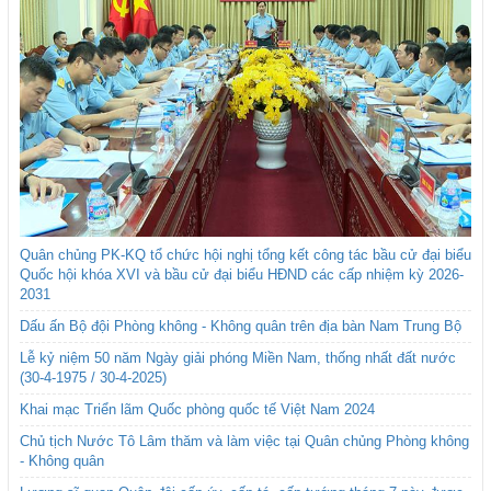
Quân chủng PK-KQ tổ chức hội nghị tổng kết công tác bầu cử đại biểu
Quốc hội khóa XVI và bầu cử đại biểu HĐND các cấp nhiệm kỳ 2026-
2031
Dấu ấn Bộ đội Phòng không - Không quân trên địa bàn Nam Trung Bộ
Lễ kỷ niệm 50 năm Ngày giải phóng Miền Nam, thống nhất đất nước
(30-4-1975 / 30-4-2025)
Khai mạc Triển lãm Quốc phòng quốc tế Việt Nam 2024
Chủ tịch Nước Tô Lâm thăm và làm việc tại Quân chủng Phòng không
- Không quân