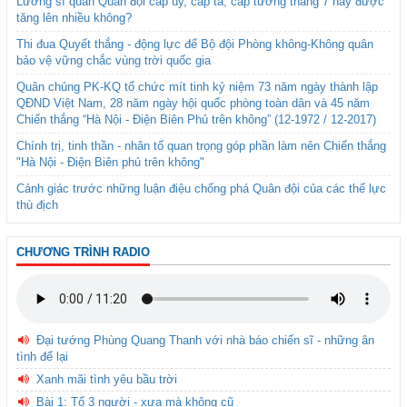
Lương sĩ quan Quân đội cấp úy, cấp tá, cấp tướng tháng 7 này được
tăng lên nhiều không?
Thi đua Quyết thắng - động lực để Bộ đội Phòng không-Không quân
bảo vệ vững chắc vùng trời quốc gia
Quân chủng PK-KQ tổ chức mít tinh kỷ niệm 73 năm ngày thành lập
QĐND Việt Nam, 28 năm ngày hội quốc phòng toàn dân và 45 năm
Chiến thắng “Hà Nội - Điện Biên Phủ trên không” (12-1972 / 12-2017)
Chính trị, tinh thần - nhân tố quan trọng góp phần làm nên Chiến thắng
"Hà Nội - Điện Biên phủ trên không"
Cảnh giác trước những luận điệu chống phá Quân đội của các thế lực
thù địch
CHƯƠNG TRÌNH RADIO
Đại tướng Phùng Quang Thanh với nhà báo chiến sĩ - những ân
tình để lại
Xanh mãi tình yêu bầu trời
Bài 1: Tổ 3 người - xưa mà không cũ