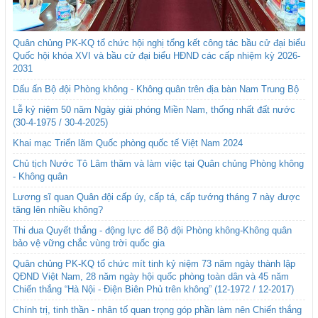
Quân chủng PK-KQ tổ chức hội nghị tổng kết công tác bầu cử đại biểu
Quốc hội khóa XVI và bầu cử đại biểu HĐND các cấp nhiệm kỳ 2026-
2031
Dấu ấn Bộ đội Phòng không - Không quân trên địa bàn Nam Trung Bộ
Lễ kỷ niệm 50 năm Ngày giải phóng Miền Nam, thống nhất đất nước
(30-4-1975 / 30-4-2025)
Khai mạc Triển lãm Quốc phòng quốc tế Việt Nam 2024
Chủ tịch Nước Tô Lâm thăm và làm việc tại Quân chủng Phòng không
- Không quân
Lương sĩ quan Quân đội cấp úy, cấp tá, cấp tướng tháng 7 này được
tăng lên nhiều không?
Thi đua Quyết thắng - động lực để Bộ đội Phòng không-Không quân
bảo vệ vững chắc vùng trời quốc gia
Quân chủng PK-KQ tổ chức mít tinh kỷ niệm 73 năm ngày thành lập
QĐND Việt Nam, 28 năm ngày hội quốc phòng toàn dân và 45 năm
Chiến thắng “Hà Nội - Điện Biên Phủ trên không” (12-1972 / 12-2017)
Chính trị, tinh thần - nhân tố quan trọng góp phần làm nên Chiến thắng