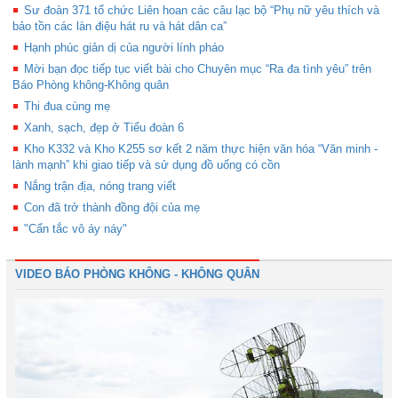
Sư đoàn 371 tổ chức Liên hoan các câu lạc bộ “Phụ nữ yêu thích và
bảo tồn các làn điệu hát ru và hát dân ca”
Hạnh phúc giản dị của người lính pháo
Mời bạn đọc tiếp tục viết bài cho Chuyên mục “Ra đa tình yêu” trên
Báo Phòng không-Không quân
Thi đua cùng mẹ
Xanh, sạch, đẹp ở Tiểu đoàn 6
Kho K332 và Kho K255 sơ kết 2 năm thực hiện văn hóa “Văn minh -
lành mạnh” khi giao tiếp và sử dụng đồ uống có cồn
Nắng trận địa, nóng trang viết
Con đã trở thành đồng đội của mẹ
"Cẩn tắc vô áy náy"
VIDEO BÁO PHÒNG KHÔNG - KHÔNG QUÂN