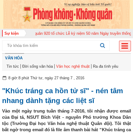
ng đoàn Không quân 920 tổ chức Lễ kỷ niệm 50 năm Ngày truyền thống (12-1
Sự kiện
VĂN HÓA
Tin tức
Đời sống văn hóa
Văn học nghệ thuật
Ra đa tình yêu
8 giờ:8 phút Thứ tư, ngày 27 tháng 7 , 2016
"Khúc tráng ca hồn tử sĩ" - nén tâm
nhang dành tặng các liệt sĩ
Vào một ngày trung tuần tháng 7-2016, tôi nhận được email
của Đại tá, NSƯT Bích Việt - nguyên Phó trưởng Khoa Dân
tộc (Trường Đại học Văn hóa nghệ thuật Quân đội). Tôi thật
bất ngờ trong email đó là file âm thanh bài hát “Khúc tráng ca