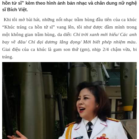
hồn tử sĩ” kèm theo hình ảnh bản nhạc và chân dung nữ nghệ
sĩ Bích Việt.
Khi tôi mở bài hát, những nốt nhạc trầm hùng đầu tiên của ca khúc
“Khúc tráng ca hồn tử sĩ” vang lên, tôi như được đầm mình trong
một không gian trầm hùng, da diết:
Chỉ trời xanh mới hiểu/ Các anh
bay về đâu/ Chỉ đại dương lắng đọng/ Mới biết phép nhiệm màu
.
Giai điệu của ca khúc là gam son thứ (gm), nhịp 2/4 chậm vừa, bi
tráng.