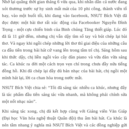
Nhớ lại quãng thời gian tháng 6 vừa qua, khi nhân dân cả nước đang
xót thương trước sự hy sinh mất mát của 10 phi công, thành viên tổ
bay, vào một buổi tối, khi đang vào facebook, NSƯT Bích Việt đã
đọc được một bài thơ rất xúc động của Facebooker Nguyễn Đình
Trọng - một cựu chiến binh của Binh chủng Tăng thiết giáp. Lúc đó
đã là 11 giờ đêm, nhưng chị vẫn dậy tìm sổ tay và bút chép lại bài
thơ. Và ngay khi ngồi chép những lời thơ thì giai điệu của những câu
ca đầu tiên trong bài hát cứ vang lên trong tâm trí chị. Sáng hôm sau
khi thức dậy, chị liền ngồi vào cây đàn piano và vừa đàn vừa sáng
tác. Ca khúc ra đời một cách trọn vẹn chỉ trong chưa đầy nửa tiếng
đồng hồ. Khi đã chép lại đầy đủ bản nhạc của bài hát, chị ngồi một
mình hát lại, lời ca chan hòa trong nước mắt.
NSƯT Bích Việt chia sẻ: “Tôi đã sáng tác nhiều ca khúc, nhưng đây
là tác phẩm đầu tiên sáng tác vừa nhanh, mà không phải chỉnh sửa
một nốt nhạc nào”.
Khi sáng tác xong, chị đã kết hợp cùng với Giảng viên Văn Giáp
(Đại học Văn hóa nghệ thuật Quân đội) thu âm bài hát. Ca khúc là
nén tâm nhang ý nghĩa mà NSƯT Bích Việt và các đồng nghiệp gửi