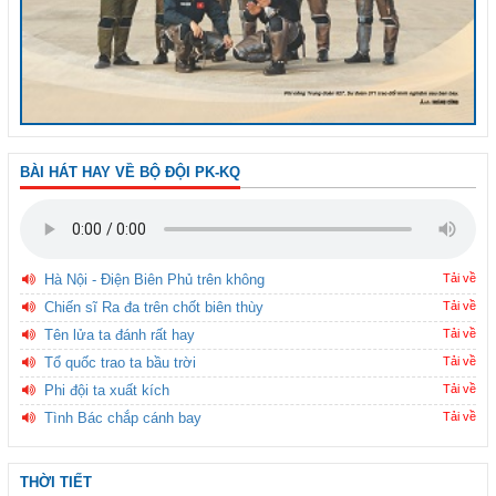
BÀI HÁT HAY VỀ BỘ ĐỘI PK-KQ
Hà Nội - Điện Biên Phủ trên không
Tải về
Chiến sĩ Ra đa trên chốt biên thùy
Tải về
Tên lửa ta đánh rất hay
Tải về
Tổ quốc trao ta bầu trời
Tải về
Phi đội ta xuất kích
Tải về
Tình Bác chắp cánh bay
Tải về
THỜI TIẾT