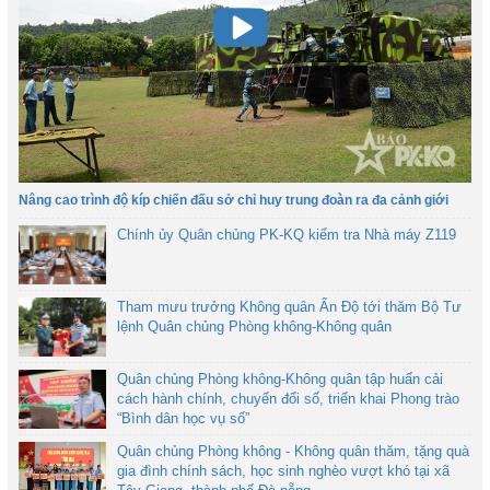
Nâng cao trình độ kíp chiến đấu sở chỉ huy trung đoàn ra đa cảnh giới
Chính ủy Quân chủng PK-KQ kiểm tra Nhà máy Z119
Tham mưu trưởng Không quân Ấn Độ tới thăm Bộ Tư
lệnh Quân chủng Phòng không-Không quân
Quân chủng Phòng không-Không quân tập huấn cải
cách hành chính, chuyển đổi số, triển khai Phong trào
“Bình dân học vụ số”
Quân chủng Phòng không - Không quân thăm, tặng quà
gia đình chính sách, học sinh nghèo vượt khó tại xã