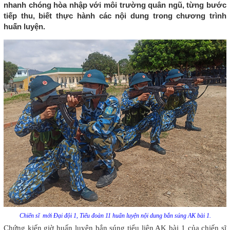
nhanh chóng hòa nhập với môi trường quân ngũ, từng bước
tiếp thu, biết thực hành các nội dung trong chương trình
huấn luyện.
Chiến sĩ mới Đại đội 1, Tiểu đoàn 11 huấn luyện nội dung bắn súng AK bài 1.
Chứng kiến giờ huấn luyện bắn súng tiểu liên AK bài 1 của chiến sĩ