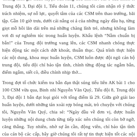
Trung đội 3, Đại đội 1, Tiểu đoàn 11, chúng tôi cảm nhận rõ ý thức
trách nhiệm, sự nỗ lực, quyết tâm của các CSM trên thao trường, bãi
tập. Gần 10 giờ trưa, dưới cái nắng oi ả của những ngày đầu hạ, từng
giọt mồ hôi lăn dài trên má những chàng lính trẻ, nhưng không làm
vơi đi sự nghiêm túc trong huấn luyện. Khẩu lệnh “Nằm chuẩn bị
bắn!” của Trung đội trưởng vang lên, các CSM nhanh chóng thực
hiện động tác một cách dứt khoát, thuần thục. Quá trình thực hiện
các nội dung, khoa mục huấn luyện, CSM luôn được đội ngũ cán bộ
trung đội, tiểu đội chỉ bảo tận tình, chỉnh từng động tác ngắm bắn,
điểm ngắm, siết cò, điều chỉnh nhịp thở...
Trong đợt tổ chức kiểm tra bắn đạn thật súng tiểu liên AK bài 1 cho
100 CSM vừa qua, Binh nhì Nguyễn Văn Quý, Tiểu đội 8, Trung đội
3, Đại đội 1 bắn đạt loại giỏi với tổng điểm là 29. Giữa giờ giải lao
huấn luyện, dưới những tán xoài rợp bóng mát, trò chuyện với chúng
tôi, Nguyễn Văn Quý, chia sẻ: “Ngày đầu về đơn vị, được huấn
luyện những nội dung chưa từng tiếp xúc nên chúng tôi còn bỡ ngỡ,
căng thẳng. Tuy nhiên, nhờ sự ân cần, động viên, chỉ bảo tận tình
của cán bộ các cấp, bây giờ chúng tôi rất tự tin thực hiện tốt các nội