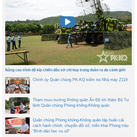
Nâng cao trình độ kíp chiến đấu sở chỉ huy trung đoàn ra đa cảnh giới
Chính ủy Quân chủng PK-KQ kiểm tra Nhà máy Z119
Tham mưu trưởng Không quân Ấn Độ tới thăm Bộ Tư
lệnh Quân chủng Phòng không-Không quân
Quân chủng Phòng không-Không quân tập huấn cải
cách hành chính, chuyển đổi số, triển khai Phong trào
“Bình dân học vụ số”