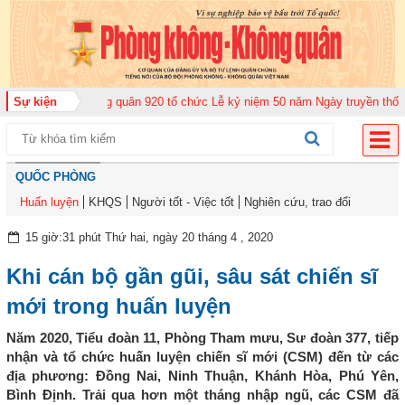
rung đoàn Không quân 920 tổ chức Lễ kỷ niệm 50 năm Ngày truyền thống (12
Sự kiện
QUỐC PHÒNG
Huấn luyện
KHQS
Người tốt - Việc tốt
Nghiên cứu, trao đổi
15 giờ:31 phút Thứ hai, ngày 20 tháng 4 , 2020
Khi cán bộ gần gũi, sâu sát chiến sĩ
mới trong huấn luyện
Năm 2020, Tiểu đoàn 11, Phòng Tham mưu, Sư đoàn 377, tiếp
nhận và tổ chức huấn luyện chiến sĩ mới (CSM) đến từ các
địa phương: Đồng Nai, Ninh Thuận, Khánh Hòa, Phú Yên,
Bình Định. Trải qua hơn một tháng nhập ngũ, các CSM đã