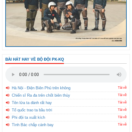
BÀI HÁT HAY VỀ BỘ ĐỘI PK-KQ
Hà Nội - Điện Biên Phủ trên không
Tải về
Chiến sĩ Ra đa trên chốt biên thùy
Tải về
Tên lửa ta đánh rất hay
Tải về
Tổ quốc trao ta bầu trời
Tải về
Phi đội ta xuất kích
Tải về
Tình Bác chắp cánh bay
Tải về