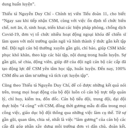
dung huấn luyện”.
Thiếu tá Nguyễn Duy Chí - Chính trị viên Tiểu đoàn 11, cho biết:
“Ngay sau khi tiếp nhận CSM, cùng với việc ổn định tổ chức biên
chế, nơi ăn, ở, sinh hoạt, triển khai các biện pháp phòng, chống dịch
Covid-19, đơn vị tổ chức nhiều hoạt động ngoại khóa để chiến sĩ
làm quen với môi trường quân ngũ và hình thành ý thức gắn kết tập
thể. Đội ngũ cán bộ thường xuyên gần gũi, chỉ bảo, giúp CSM khắc
phục khó khăn, theo kịp các bài tập, nội dung trong huấn luyện. Sự
gần gũi, sẻ chia, động viên, giúp đỡ của đội ngũ cán bộ các cấp đã
tạo động lực để CSM yên tâm học tập, huấn luyện. Đến nay, 100%
CSM đều an tâm tư tưởng và tích cực luyện tập”.
Cũng theo Thiếu tá Nguyễn Duy Chí, để có được những kết quả nói
trên, trong mọi hoạt động của bộ đội luôn có cán bộ trực tiếp quản
lý, chỉ huy, kiểm tra, đôn đốc. Cán bộ tiểu đội, trung đội, đại đội
thực hiện “4 cùng” với CSM, đồng thời gương mẫu đi đầu trong mọi
công việc, giáo dục bộ đội thông qua những việc làm cụ thể. Từ sự
gần gũi, quan tâm, chia sẻ, nhất là việc “làm gương” của cán bộ các
cấp đã góp phần xây dựng môi trường đơn vị dân chủ, đoàn kết,