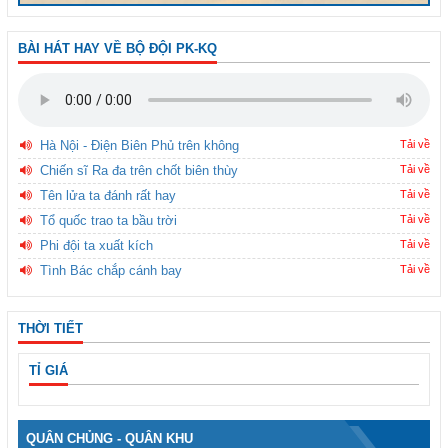
BÀI HÁT HAY VỀ BỘ ĐỘI PK-KQ
Hà Nội - Điện Biên Phủ trên không
Tải về
Chiến sĩ Ra đa trên chốt biên thùy
Tải về
Tên lửa ta đánh rất hay
Tải về
Tổ quốc trao ta bầu trời
Tải về
Phi đội ta xuất kích
Tải về
Tình Bác chắp cánh bay
Tải về
THỜI TIẾT
TỈ GIÁ
QUÂN CHỦNG - QUÂN KHU