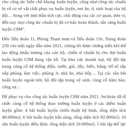
cho công tác biên chế khung huấn luyện, cũng như công tác chuẩn
bị về cơ sở vật chất phục vụ huấn luyện, nơi ăn, ở, sinh hoạt của bộ
đội… Song với tinh thần tích cực, chủ động của các cơ quan, đơn vị,
đến nay mọi công tác chuẩn bị đã cơ bản hoàn thành, sẵn sàng huấn
luyện CSM”.
Đến Tiểu đoàn 11, Phòng Tham mưu và Tiểu đoàn 11b, Trung đoàn
230 vào một ngày đầu năm 2021, chúng tôi được chứng kiến khí thế
lao động khẩn trương của cán bộ, chiến sĩ chuẩn bị cho đợt huấn
huấn luyện CSM đang cận kề. Tại khu vực doanh trại, bộ đội tập
trung củng cố hệ thống điện, nước, giá, dây, biển, bảng; bố trí sắp
xếp phòng làm việc, phòng ở, nhà ăn, nhà bếp… Tại các sân bãi
huấn luyện ngoài trời, bộ đội tập trung vệ sinh, củng cố hầm hào,
công sự…
Để phục vụ cho công tác huấn luyện CSM năm 2021, Sư đoàn đã tổ
chức củng cố hệ thống thao trường huấn luyện ở các điểm huấn
luyện gồm: 4 bãi huấn luyện chiến thuật bộ binh, tổng diện tích
48.000m2; 6 bãi huấn luyện bắn súng, tổng diện tích 82.000m2; 10
sân huấn luyện điều lệnh, tổng diện tích 50.000m2; 5 bãi tập thể lực