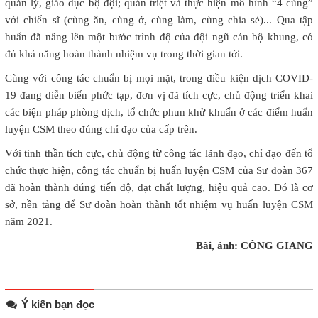
quản lý, giáo dục bộ đội; quán triệt và thực hiện mô hình “4 cùng”
với chiến sĩ (cùng ăn, cùng ở, cùng làm, cùng chia sẻ)... Qua tập
huấn đã nâng lên một bước trình độ của đội ngũ cán bộ khung, có
đủ khả năng hoàn thành nhiệm vụ trong thời gian tới.
Cùng với công tác chuẩn bị mọi mặt, trong điều kiện dịch COVID-
19 đang diễn biến phức tạp, đơn vị đã tích cực, chủ động triển khai
các biện pháp phòng dịch, tổ chức phun khử khuẩn ở các điểm huấn
luyện CSM theo đúng chỉ đạo của cấp trên.
Với tinh thần tích cực, chủ động từ công tác lãnh đạo, chỉ đạo đến tổ
chức thực hiện, công tác chuẩn bị huấn luyện CSM của Sư đoàn 367
đã hoàn thành đúng tiến độ, đạt chất lượng, hiệu quả cao. Đó là cơ
sở, nền tảng để Sư đoàn hoàn thành tốt nhiệm vụ huấn luyện CSM
năm 2021.
Bài, ảnh: CÔNG GIANG
Ý kiến bạn đọc