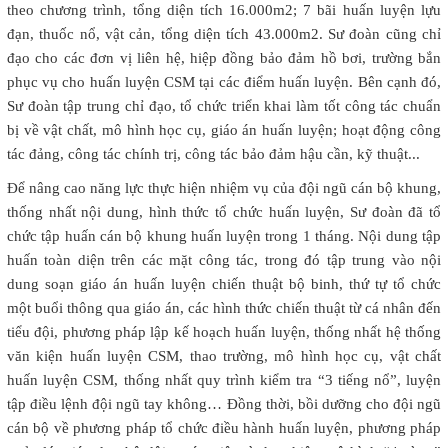
theo chương trình, tổng diện tích 16.000m2; 7 bãi huấn luyện lựu
đạn, thuốc nổ, vật cản, tổng diện tích 43.000m2. Sư đoàn cũng chỉ
đạo cho các đơn vị liên hệ, hiệp đồng bảo đảm hồ bơi, trường bắn
phục vụ cho huấn luyện CSM tại các điểm huấn luyện. Bên cạnh đó,
Sư đoàn tập trung chỉ đạo, tổ chức triển khai làm tốt công tác chuẩn
bị về vật chất, mô hình học cụ, giáo án huấn luyện; hoạt động công
tác đảng, công tác chính trị, công tác bảo đảm hậu cần, kỹ thuật...
Để nâng cao năng lực thực hiện nhiệm vụ của đội ngũ cán bộ khung,
thống nhất nội dung, hình thức tổ chức huấn luyện, Sư đoàn đã tổ
chức tập huấn cán bộ khung huấn luyện trong 1 tháng. Nội dung tập
huấn toàn diện trên các mặt công tác, trong đó tập trung vào nội
dung soạn giáo án huấn luyện chiến thuật bộ binh, thứ tự tổ chức
một buổi thông qua giáo án, các hình thức chiến thuật từ cá nhân đến
tiểu đội, phương pháp lập kế hoạch huấn luyện, thống nhất hệ thống
văn kiện huấn luyện CSM, thao trường, mô hình học cụ, vật chất
huấn luyện CSM, thống nhất quy trình kiểm tra “3 tiếng nổ”, luyện
tập điều lệnh đội ngũ tay không… Đồng thời, bồi dưỡng cho đội ngũ
cán bộ về phương pháp tổ chức điều hành huấn luyện, phương pháp