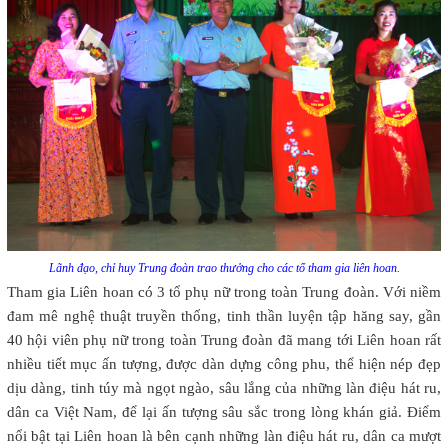
Lãnh đạo, chỉ huy Trung đoàn trao thưởng cho các tổ tham gia liên hoan.
Tham gia Liên hoan có 3 tổ phụ nữ trong toàn Trung đoàn. Với niềm
đam mê nghệ thuật truyền thống, tinh thần luyện tập hăng say, gần
40 hội viên phụ nữ trong toàn Trung đoàn đã mang tới Liên hoan rất
nhiều tiết mục ấn tượng, được dàn dựng công phu, thể hiện nép đẹp
dịu dàng, tinh túy mà ngọt ngào, sâu lắng của những làn điệu hát ru,
dân ca Việt Nam, để lại ấn tượng sâu sắc trong lòng khán giả. Điểm
nổi bật tại Liên hoan là bên cạnh những làn điệu hát ru, dân ca mượt