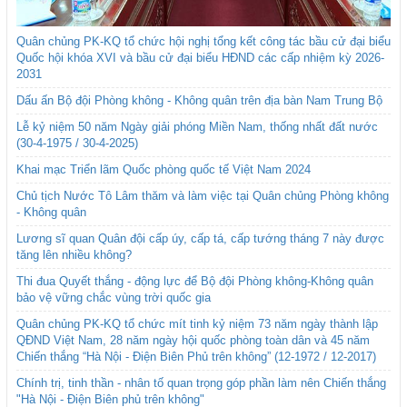
Quân chủng PK-KQ tổ chức hội nghị tổng kết công tác bầu cử đại biểu
Quốc hội khóa XVI và bầu cử đại biểu HĐND các cấp nhiệm kỳ 2026-
2031
Dấu ấn Bộ đội Phòng không - Không quân trên địa bàn Nam Trung Bộ
Lễ kỷ niệm 50 năm Ngày giải phóng Miền Nam, thống nhất đất nước
(30-4-1975 / 30-4-2025)
Khai mạc Triển lãm Quốc phòng quốc tế Việt Nam 2024
Chủ tịch Nước Tô Lâm thăm và làm việc tại Quân chủng Phòng không
- Không quân
Lương sĩ quan Quân đội cấp úy, cấp tá, cấp tướng tháng 7 này được
tăng lên nhiều không?
Thi đua Quyết thắng - động lực để Bộ đội Phòng không-Không quân
bảo vệ vững chắc vùng trời quốc gia
Quân chủng PK-KQ tổ chức mít tinh kỷ niệm 73 năm ngày thành lập
QĐND Việt Nam, 28 năm ngày hội quốc phòng toàn dân và 45 năm
Chiến thắng “Hà Nội - Điện Biên Phủ trên không” (12-1972 / 12-2017)
Chính trị, tinh thần - nhân tố quan trọng góp phần làm nên Chiến thắng
"Hà Nội - Điện Biên phủ trên không"