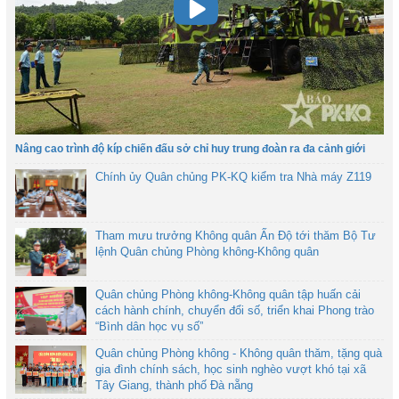
Nâng cao trình độ kíp chiến đấu sở chỉ huy trung đoàn ra đa cảnh giới
Chính ủy Quân chủng PK-KQ kiểm tra Nhà máy Z119
Tham mưu trưởng Không quân Ấn Độ tới thăm Bộ Tư
lệnh Quân chủng Phòng không-Không quân
Quân chủng Phòng không-Không quân tập huấn cải
cách hành chính, chuyển đổi số, triển khai Phong trào
“Bình dân học vụ số”
Quân chủng Phòng không - Không quân thăm, tặng quà
gia đình chính sách, học sinh nghèo vượt khó tại xã
Tây Giang, thành phố Đà nẵng