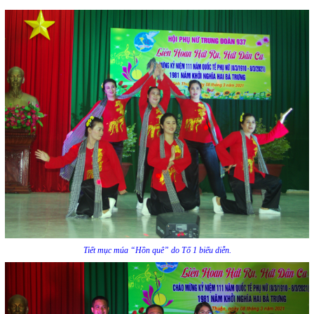
Tiết mục múa “Hồn quê” do Tổ 1 biểu diễn.