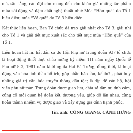
mà, sâu lắng, các đội còn mang đến cho khán giả những tác phẩm
múa sôi động và đậm chất nghệ thuật như: Múa “Hồn quê” do Tổ 1
biểu diễn; múa “Về quê” do Tổ 3 biểu diễn…
Kết thúc liên hoan, Ban Tổ chức đã trao giải nhất cho Tổ 3, giải nhì
cho Tổ 1 và giải tiết mục xuất sắc cho tiết mục múa “Hồn quê” của
Tổ 1.
Liên hoan hát ru, hát dân ca do Hội Phụ nữ Trung đoàn 937 tổ chức
là hoạt động thiết thực chào mừng kỷ niệm 111 năm ngày Quốc tế
Phụ nữ 8-3, 1981 năm khởi nghĩa Hai Bà Trưng; đồng thời, là hoạt
động văn hóa tinh thần bổ ích, góp phần bảo tồn, kế thừa, phát huy
những giá trị văn hóa truyền thống dân tộc; là dịp để cán bộ, hội
viên phụ nữ toàn Trung đoàn được giao lưu, chia sẻ tâm tư, tình cảm,
củng cố mối quan hệ đoàn kết, thương yêu, giúp đỡ lẫn nhau, cùng
hoàn thành nhiệm vụ được giao và xây dựng gia đình hạnh phúc.
Tin, ảnh: CÔNG GIANG, CẢNH HƯNG