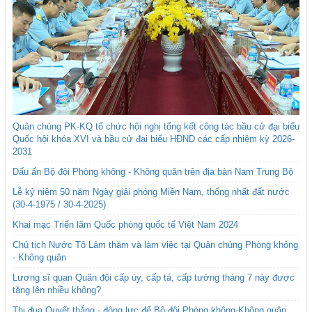
Quân chủng PK-KQ tổ chức hội nghị tổng kết công tác bầu cử đại biểu
Quốc hội khóa XVI và bầu cử đại biểu HĐND các cấp nhiệm kỳ 2026-
2031
Dấu ấn Bộ đội Phòng không - Không quân trên địa bàn Nam Trung Bộ
Lễ kỷ niệm 50 năm Ngày giải phóng Miền Nam, thống nhất đất nước
(30-4-1975 / 30-4-2025)
Khai mạc Triển lãm Quốc phòng quốc tế Việt Nam 2024
Chủ tịch Nước Tô Lâm thăm và làm việc tại Quân chủng Phòng không
- Không quân
Lương sĩ quan Quân đội cấp úy, cấp tá, cấp tướng tháng 7 này được
tăng lên nhiều không?
Thi đua Quyết thắng - động lực để Bộ đội Phòng không-Không quân