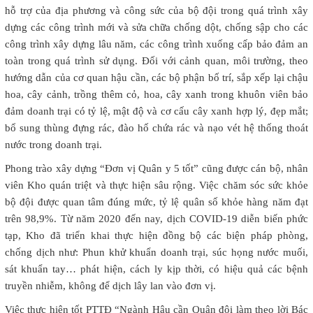
hỗ trợ của địa phương và công sức của bộ đội trong quá trình xây
dựng các công trình mới và sửa chữa chống dột, chống sập cho các
công trình xây dựng lâu năm, các công trình xuống cấp bảo đảm an
toàn trong quá trình sử dụng. Đối với cảnh quan, môi trường, theo
hướng dẫn của cơ quan hậu cần, các bộ phận bố trí, sắp xếp lại chậu
hoa, cây cảnh, trồng thêm cỏ, hoa, cây xanh trong khuôn viên bảo
đảm doanh trại có tỷ lệ, mật độ và cơ cấu cây xanh hợp lý, đẹp mắt;
bổ sung thùng đựng rác, đào hố chứa rác và nạo vét hệ thống thoát
nước trong doanh trại.
Phong trào xây dựng “Đơn vị Quân y 5 tốt” cũng được cán bộ, nhân
viên Kho quán triệt và thực hiện sâu rộng. Việc chăm sóc sức khỏe
bộ đội được quan tâm đúng mức, tỷ lệ quân số khỏe hàng năm đạt
trên 98,9%. Từ năm 2020 đến nay, dịch COVID-19 diễn biến phức
tạp, Kho đã triển khai thực hiện đồng bộ các biện pháp phòng,
chống dịch như: Phun khử khuẩn doanh trại, súc họng nước muối,
sát khuẩn tay… phát hiện, cách ly kịp thời, có hiệu quả các bệnh
truyền nhiễm, không để dịch lây lan vào đơn vị.
Việc thực hiện tốt PTTĐ “Ngành Hậu cần Quân đội làm theo lời Bác