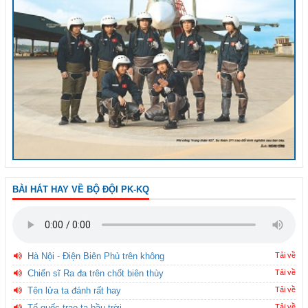
BÀI HÁT HAY VỀ BỘ ĐỘI PK-KQ
Hà Nội - Điện Biên Phủ trên không
Tải về
Chiến sĩ Ra đa trên chốt biên thùy
Tải về
Tên lửa ta đánh rất hay
Tải về
Tổ quốc trao ta bầu trời
Tải về