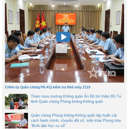
Chính ủy Quân chủng PK-KQ kiểm tra Nhà máy Z119
Tham mưu trưởng Không quân Ấn Độ tới thăm Bộ Tư
lệnh Quân chủng Phòng không-Không quân
Quân chủng Phòng không-Không quân tập huấn cải
cách hành chính, chuyển đổi số, triển khai Phong trào
“Bình dân học vụ số”