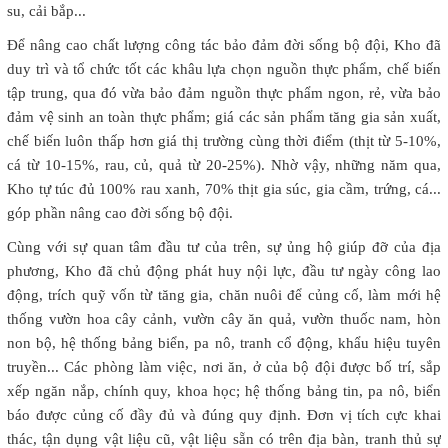
su, cải bắp...
Để nâng cao chất lượng công tác bảo đảm đời sống bộ đội, Kho đã
duy trì và tổ chức tốt các khâu lựa chọn nguồn thực phẩm, chế biến
tập trung, qua đó vừa bảo đảm nguồn thực phẩm ngon, rẻ, vừa bảo
đảm vệ sinh an toàn thực phẩm; giá các sản phẩm tăng gia sản xuất,
chế biến luôn thấp hơn giá thị trường cùng thời điểm (thịt từ 5-10%,
cá từ 10-15%, rau, củ, quả từ 20-25%). Nhờ vậy, những năm qua,
Kho tự túc đủ 100% rau xanh, 70% thịt gia súc, gia cầm, trứng, cá...
góp phần nâng cao đời sống bộ đội.
Cùng với sự quan tâm đầu tư của trên, sự ủng hộ giúp đỡ của địa
phương, Kho đã chủ động phát huy nội lực, đầu tư ngày công lao
động, trích quỹ vốn từ tăng gia, chăn nuôi để củng cố, làm mới hệ
thống vườn hoa cây cảnh, vườn cây ăn quả, vườn thuốc nam, hòn
non bộ, hệ thống bảng biển, pa nô, tranh cổ động, khẩu hiệu tuyên
truyền... Các phòng làm việc, nơi ăn, ở của bộ đội được bố trí, sắp
xếp ngăn nắp, chính quy, khoa học; hệ thống bảng tin, pa nô, biển
báo được củng cố đầy đủ và đúng quy định. Đơn vị tích cực khai
thác, tận dụng vật liệu cũ, vật liệu sẵn có trên địa bàn, tranh thủ sự