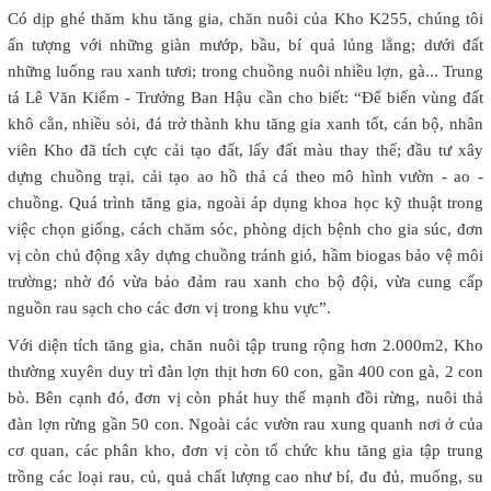
Có dịp ghé thăm khu tăng gia, chăn nuôi của Kho K255, chúng tôi
ấn tượng với những giàn mướp, bầu, bí quả lủng lẳng; dưới đất
những luống rau xanh tươi; trong chuồng nuôi nhiều lợn, gà... Trung
tá Lê Văn Kiểm - Trưởng Ban Hậu cần cho biết: “Để biến vùng đất
khô cằn, nhiều sỏi, đá trở thành khu tăng gia xanh tốt, cán bộ, nhân
viên Kho đã tích cực cải tạo đất, lấy đất màu thay thế; đầu tư xây
dựng chuồng trại, cải tạo ao hồ thả cá theo mô hình vườn - ao -
chuồng. Quá trình tăng gia, ngoài áp dụng khoa học kỹ thuật trong
việc chọn giống, cách chăm sóc, phòng dịch bệnh cho gia súc, đơn
vị còn chủ động xây dựng chuồng tránh gió, hầm biogas bảo vệ môi
trường; nhờ đó vừa bảo đảm rau xanh cho bộ đội, vừa cung cấp
nguồn rau sạch cho các đơn vị trong khu vực”.
Với diện tích tăng gia, chăn nuôi tập trung rộng hơn 2.000m2, Kho
thường xuyên duy trì đàn lợn thịt hơn 60 con, gần 400 con gà, 2 con
bò. Bên cạnh đó, đơn vị còn phát huy thế mạnh đồi rừng, nuôi thả
đàn lợn rừng gần 50 con. Ngoài các vườn rau xung quanh nơi ở của
cơ quan, các phân kho, đơn vị còn tổ chức khu tăng gia tập trung
trồng các loại rau, củ, quả chất lượng cao như bí, đu đủ, muống, su