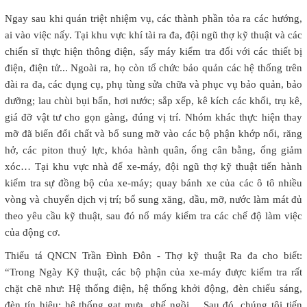
Ngay sau khi quán triệt nhiệm vụ, các thành phần tỏa ra các hướng,
ai vào việc nấy. Tại khu vực khí tài ra đa, đội ngũ thợ kỹ thuật và các
chiến sĩ thực hiện thông điện, sấy máy kiểm tra đối với các thiết bị
điện, điện tử... Ngoài ra, họ còn tổ chức bảo quản các hệ thống trên
đài ra đa, các dụng cụ, phụ tùng sửa chữa và phục vụ bảo quản, bảo
dưỡng; lau chùi bụi bẩn, hơi nước; sắp xếp, kê kích các khối, trụ kê,
giá đỡ vật tư cho gọn gàng, đúng vị trí. Nhóm khác thực hiện thay
mỡ đã biến đổi chất và bổ sung mỡ vào các bộ phận khớp nối, răng
hở, các piton thuỷ lực, khóa hành quân, ống cân bằng, ống giảm
xóc… Tại khu vực nhà để xe-máy, đội ngũ thợ kỹ thuật tiến hành
kiểm tra sự đồng bộ của xe-máy; quay bánh xe của các ô tô nhiều
vòng và chuyển dịch vị trí; bổ sung xăng, dầu, mỡ, nước làm mát đủ
theo yêu cầu kỹ thuật, sau đó nổ máy kiểm tra các chế độ làm việc
của động cơ.
Thiếu tá QNCN Trần Đình Đôn - Thợ kỹ thuật Ra đa cho biết:
“Trong Ngày Kỹ thuật, các bộ phận của xe-máy được kiểm tra rất
chặt chẽ như: Hệ thống điện, hệ thống khởi động, đèn chiếu sáng,
đèn tín hiệu; hệ thống gạt mưa, ghế ngồi… Sau đó, chúng tôi tiến