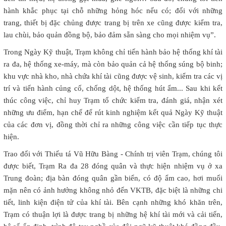
hành khắc phục tại chỗ những hỏng hóc nếu có; đối với những
trang, thiết bị đặc chủng được trang bị trên xe cũng được kiểm tra,
lau chùi, bảo quản đồng bộ, bảo đảm sẵn sàng cho mọi nhiệm vụ”.
Trong Ngày Kỹ thuật, Trạm không chỉ tiến hành bảo hệ thống khí tài
ra đa, hệ thống xe-máy, mà còn bảo quản cả hệ thống súng bộ binh;
khu vực nhà kho, nhà chứa khí tài cũng được vệ sinh, kiểm tra các vị
trí và tiến hành củng cố, chống dột, hệ thống hút ẩm... Sau khi kết
thúc công việc, chỉ huy Trạm tổ chức kiểm tra, đánh giá, nhận xét
những ưu điểm, hạn chế để rút kinh nghiệm kết quả Ngày Kỹ thuật
của các đơn vị, đồng thời chỉ ra những công việc cần tiếp tục thực
hiện.
Trao đổi với Thiếu tá Vũ Hữu Bàng - Chính trị viên Trạm, chúng tôi
được biết, Trạm Ra đa 28 đóng quân và thực hiện nhiệm vụ ở xa
Trung đoàn; địa bàn đóng quân gần biển, có độ ẩm cao, hơi muối
mặn nên có ảnh hưởng không nhỏ đến VKTB, đặc biệt là những chi
tiết, linh kiện điện tử của khí tài. Bên cạnh những khó khăn trên,
Trạm có thuận lợi là được trang bị những hệ khí tài mới và cải tiến,