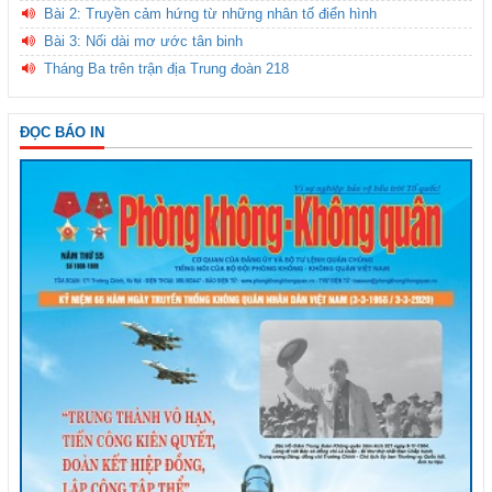
Bài 2: Truyền cảm hứng từ những nhân tố điển hình
Bài 3: Nối dài mơ ước tân binh
Tháng Ba trên trận địa Trung đoàn 218
ĐỌC BÁO IN