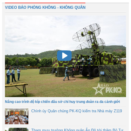
VIDEO BÁO PHÒNG KHÔNG - KHÔNG QUÂN
Nâng cao trình độ kíp chiến đấu sở chỉ huy trung đoàn ra đa cảnh giới
Chính ủy Quân chủng PK-KQ kiểm tra Nhà máy Z119
Tham mưu trưởng Không quân Ấn Độ tới thăm Bộ Tư