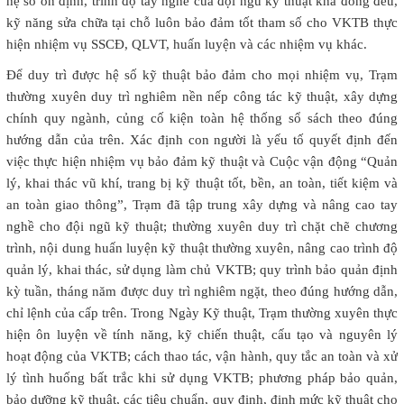
hệ số ổn định, trình độ tay nghề của đội ngũ kỹ thuật khá đồng đều,
kỹ năng sửa chữa tại chỗ luôn bảo đảm tốt tham số cho VKTB thực
hiện nhiệm vụ SSCĐ, QLVT, huấn luyện và các nhiệm vụ khác.
Để duy trì được hệ số kỹ thuật bảo đảm cho mọi nhiệm vụ, Trạm
thường xuyên duy trì nghiêm nền nếp công tác kỹ thuật, xây dựng
chính quy ngành, củng cố kiện toàn hệ thống sổ sách theo đúng
hướng dẫn của trên. Xác định con người là yếu tố quyết định đến
việc thực hiện nhiệm vụ bảo đảm kỹ thuật và Cuộc vận động “Quản
lý, khai thác vũ khí, trang bị kỹ thuật tốt, bền, an toàn, tiết kiệm và
an toàn giao thông”, Trạm đã tập trung xây dựng và nâng cao tay
nghề cho đội ngũ kỹ thuật; thường xuyên duy trì chặt chẽ chương
trình, nội dung huấn luyện kỹ thuật thường xuyên, nâng cao trình độ
quản lý, khai thác, sử dụng làm chủ VKTB; quy trình bảo quản định
kỳ tuần, tháng năm được duy trì nghiêm ngặt, theo đúng hướng dẫn,
chỉ lệnh của cấp trên. Trong Ngày Kỹ thuật, Trạm thường xuyên thực
hiện ôn luyện về tính năng, kỹ chiến thuật, cấu tạo và nguyên lý
hoạt động của VKTB; cách thao tác, vận hành, quy tắc an toàn và xử
lý tình huống bất trắc khi sử dụng VKTB; phương pháp bảo quản,
bảo dưỡng kỹ thuật, các tiêu chuẩn, quy định, định mức kỹ thuật cho