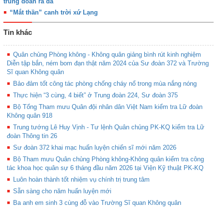
trung đoàn ra đa
“Mắt thần” canh trời xứ Lạng
Tin khác
Quân chủng Phòng không - Không quân giảng bình rút kinh nghiệm
Diễn tập bắn, ném bom đạn thật năm 2024 của Sư đoàn 372 và Trường
Sĩ quan Không quân
Bảo đảm tốt công tác phòng chống cháy nổ trong mùa nắng nóng
Thực hiện “3 cùng, 4 biết” ở Trung đoàn 224, Sư đoàn 375
Bộ Tổng Tham mưu Quân đội nhân dân Việt Nam kiểm tra Lữ đoàn
Không quân 918
Trung tướng Lê Huy Vịnh - Tư lệnh Quân chủng PK-KQ kiểm tra Lữ
đoàn Thông tin 26
Sư đoàn 372 khai mạc huấn luyện chiến sĩ mới năm 2026
Bộ Tham mưu Quân chủng Phòng không-Không quân kiểm tra công
tác khoa học quân sự 6 tháng đầu năm 2026 tại Viện Kỹ thuật PK-KQ
Luôn hoàn thành tốt nhiệm vụ chính trị trung tâm
Sẵn sàng cho năm huấn luyện mới
Ba anh em sinh 3 cùng đỗ vào Trường Sĩ quan Không quân