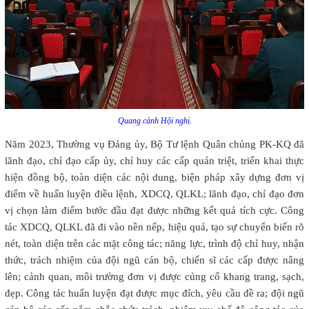
Quang cảnh Hội nghị.
Năm 2023, Thường vụ Đảng ủy, Bộ Tư lệnh Quân chủng PK-KQ đã
lãnh đạo, chỉ đạo cấp ủy, chỉ huy các cấp quán triệt, triển khai thực
hiện đồng bộ, toàn diện các nội dung, biện pháp xây dựng đơn vị
điểm về huấn luyện điều lệnh, XDCQ, QLKL; lãnh đạo, chỉ đạo đơn
vị chọn làm điểm bước đầu đạt được những kết quả tích cực. Công
tác XDCQ, QLKL đã đi vào nền nếp, hiệu quả, tạo sự chuyển biến rõ
nét, toàn diện trên các mặt công tác; năng lực, trình độ chỉ huy, nhận
thức, trách nhiệm của đội ngũ cán bộ, chiến sĩ các cấp được nâng
lên; cảnh quan, môi trường đơn vị được củng cố khang trang, sạch,
đẹp. Công tác huấn luyện đạt được mục đích, yêu cầu đề ra; đội ngũ