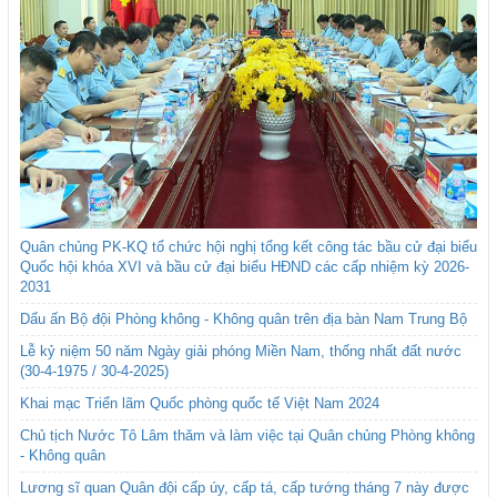
Quân chủng PK-KQ tổ chức hội nghị tổng kết công tác bầu cử đại biểu
Quốc hội khóa XVI và bầu cử đại biểu HĐND các cấp nhiệm kỳ 2026-
2031
Dấu ấn Bộ đội Phòng không - Không quân trên địa bàn Nam Trung Bộ
Lễ kỷ niệm 50 năm Ngày giải phóng Miền Nam, thống nhất đất nước
(30-4-1975 / 30-4-2025)
Khai mạc Triển lãm Quốc phòng quốc tế Việt Nam 2024
Chủ tịch Nước Tô Lâm thăm và làm việc tại Quân chủng Phòng không
- Không quân
Lương sĩ quan Quân đội cấp úy, cấp tá, cấp tướng tháng 7 này được