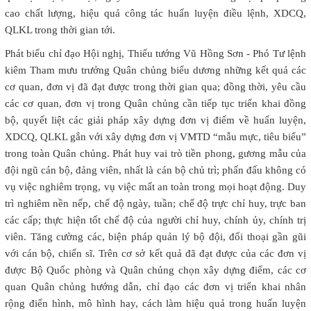
cao chất lượng, hiệu quả công tác huấn luyện điều lệnh, XDCQ,
QLKL trong thời gian tới.
Phát biểu chỉ đạo Hội nghị, Thiếu tướng Vũ Hồng Sơn - Phó Tư lệnh
kiêm Tham mưu trưởng Quân chủng biểu dương những kết quả các
cơ quan, đơn vị đã đạt được trong thời gian qua; đồng thời, yêu cầu
các cơ quan, đơn vị trong Quân chủng cần tiếp tục triển khai đồng
bộ, quyết liệt các giải pháp xây dựng đơn vị điểm về huấn luyện,
XDCQ, QLKL gắn với xây dựng đơn vị VMTD “mẫu mực, tiêu biểu”
trong toàn Quân chủng. Phát huy vai trò tiền phong, gương mẫu của
đội ngũ cán bộ, đảng viên, nhất là cán bộ chủ trì; phấn đấu không có
vụ việc nghiêm trọng, vụ việc mất an toàn trong mọi hoạt động. Duy
trì nghiêm nền nếp, chế độ ngày, tuần; chế độ trực chỉ huy, trực ban
các cấp; thực hiện tốt chế độ của người chỉ huy, chính ủy, chính trị
viên. Tăng cường các, biện pháp quản lý bộ đội, đối thoại gần gũi
với cán bộ, chiến sĩ. Trên cơ sở kết quả đã đạt được của các đơn vị
được Bộ Quốc phòng và Quân chủng chọn xây dựng điểm, các cơ
quan Quân chủng hướng dẫn, chỉ đạo các đơn vị triển khai nhân
rộng điển hình, mô hình hay, cách làm hiệu quả trong huấn luyện