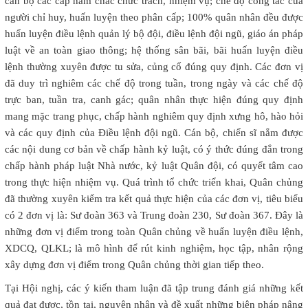
cán bộ các cấp nắm chắc chức trách, nhiệm vụ; chế độ công tác của
người chỉ huy, huấn luyện theo phân cấp; 100% quân nhân đều được
huấn luyện điều lệnh quản lý bộ đội, điều lệnh đội ngũ, giáo án pháp
luật về an toàn giao thông; hệ thống sân bãi, bãi huấn luyện điều
lệnh thường xuyên được tu sửa, củng cố đúng quy định. Các đơn vị
đã duy trì nghiêm các chế độ trong tuần, trong ngày và các chế độ
trực ban, tuần tra, canh gác; quân nhân thực hiện đúng quy định
mang mặc trang phục, chấp hành nghiêm quy định xưng hô, hào hỏi
và các quy định của Điều lệnh đội ngũ. Cán bộ, chiến sĩ nắm được
các nội dung cơ bản về chấp hành kỷ luật, có ý thức đúng đắn trong
chấp hành pháp luật Nhà nước, kỷ luật Quân đội, có quyết tâm cao
trong thực hiện nhiệm vụ. Quá trình tổ chức triển khai, Quân chủng
đã thường xuyên kiểm tra kết quả thực hiện của các đơn vị, tiêu biểu
có 2 đơn vị là: Sư đoàn 363 và Trung đoàn 230, Sư đoàn 367. Đây là
những đơn vị điểm trong toàn Quân chủng về huấn luyện điều lệnh,
XDCQ, QLKL; là mô hình để rút kinh nghiệm, học tập, nhân rộng
xây dựng đơn vị điểm trong Quân chủng thời gian tiếp theo.
Tại Hội nghị, các ý kiến tham luận đã tập trung đánh giá những kết
quả đạt được, tồn tại, nguyên nhân và đề xuất những biện pháp nâng