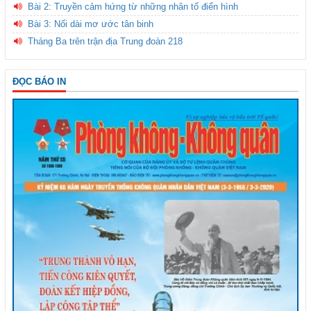
Bài 2: Truyền cảm hứng từ những nhân tố điển hình
Bài 3: Nối dài mơ ước tân binh
Tháng Ba trên trận địa Trung đoàn 218
ĐỌC BÁO IN