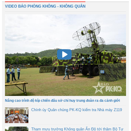
VIDEO BÁO PHÒNG KHÔNG - KHÔNG QUÂN
Nâng cao trình độ kíp chiến đấu sở chỉ huy trung đoàn ra đa cảnh giới
Chính ủy Quân chủng PK-KQ kiểm tra Nhà máy Z119
Tham mưu trưởng Không quân Ấn Độ tới thăm Bộ Tư