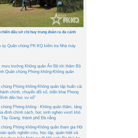
 chiến đấu sở chỉ huy trung đoàn ra đa cảnh
h ủy Quân chủng PK-KQ kiểm tra Nhà máy
 mưu trưởng Không quân Ấn Độ tới thăm Bộ
ệnh Quân chủng Phòng không-Không quân
 chủng Phòng không-Không quân tập huấn cải
hành chính, chuyển đổi số, triển khai Phong
“Bình dân học vụ số”
 chủng Phòng không - Không quân thăm, tặng
ia đình chính sách, học sinh nghèo vượt khó
ã Tây Giang, thành phố Đà nẵng
 chủng Phòng không-Không quân tham gia Hội
toàn quốc nghiên cứu, học tập, quán triệt và