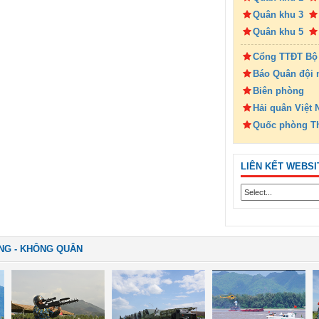
Quân khu 3
Quân khu 5
Cổng TTĐT Bộ
Báo Quân đội 
Biên phòng
Hải quân Việt
Quốc phòng T
LIÊN KẾT WEBSI
NG - KHÔNG QUÂN