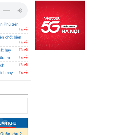
ên Phủ trên
Tải về
rên chốt biên
Tải về
rất hay
Tải về
ầu trời
Tải về
ích
Tải về
ánh bay
Tải về
UÂN KHU
Quân khu 2