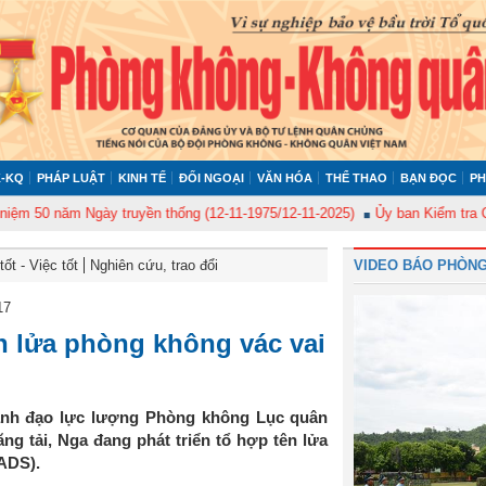
-KQ
PHÁP LUẬT
KINH TẾ
ĐỐI NGOẠI
VĂN HÓA
THỂ THAO
BẠN ĐỌC
PH
50 năm Ngày truyền thống (12-11-1975/12-11-2025)
Ủy ban Kiểm tra Quân 
ốt - Việc tốt
Nghiên cứu, trao đổi
VIDEO BÁO PHÒNG
17
ên lửa phòng không vác vai
 lãnh đạo lực lượng Phòng không Lục quân
g tải, Nga đang phát triển tổ hợp tên lửa
ADS).