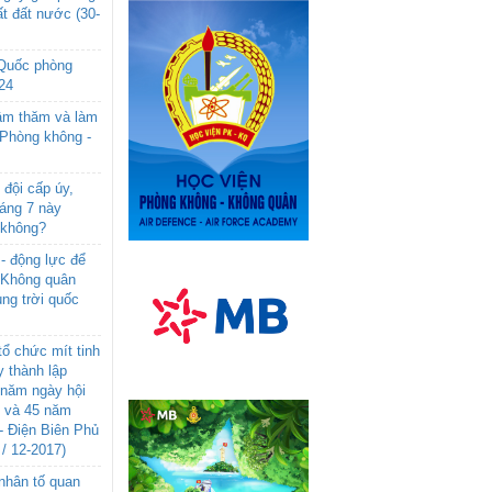
t đất nước (30-
 Quốc phòng
24
âm thăm và làm
 Phòng không -
đội cấp úy,
háng 7 này
 không?
- động lực để
-Không quân
ng trời quốc
ổ chức mít tinh
 thành lập
năm ngày hội
n và 45 năm
- Điện Biên Phủ
 / 12-2017)
- nhân tố quan