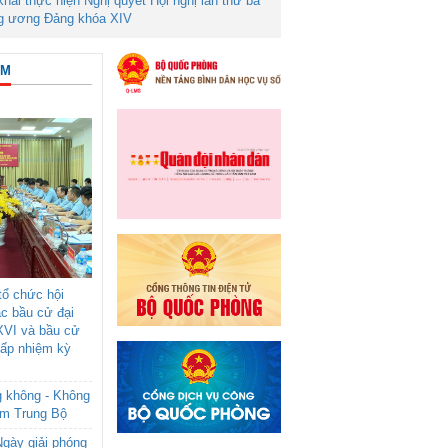
 khai thực hiện Nghị quyết Hội nghị lần thứ ba
g ương Đảng khóa XIV
ÂM
ổ chức hội
ác bầu cử đại
XVI và bầu cử
cấp nhiệm kỳ
g không - Không
am Trung Bộ
gày giải phóng