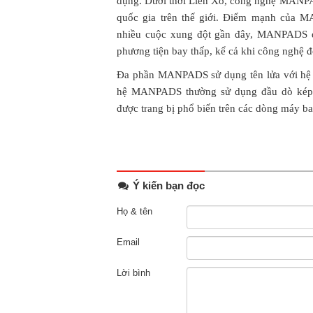
dụng. Dưới thời Liên Xô, công nghệ MANPAD
quốc gia trên thế giới. Điểm mạnh của M
nhiều cuộc xung đột gần đây, MANPADS đã
phương tiện bay thấp, kể cả khi công nghệ đ
Đa phần MANPADS sử dụng tên lửa với hệ t
hệ MANPADS thường sử dụng đầu dò kép ản
được trang bị phổ biến trên các dòng máy ba
Ý kiến bạn đọc
Họ & tên
Email
Lời bình