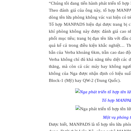
“Chúng tôi đang tiến hành phát triển tổ h
Theo đánh giá của ông này, tổ hợp MANPA
dòng tên lửa phòng không vác vai hiện có trê
Tổ hợp MANPADS hiện đại được trang bị c
khí phòng không này được đánh giá cao n
phối mục tiêu; trang bị đạn tên lửa với đầ
quả kể cả trong điều kiện khắc nghiệt… Th
bắn của Verba khoảng 6km, trần cao dao độ
Verba không chỉ đủ khả năng tiêu diệt các 
thăng, mà còn cả các máy bay không ngườ
không của Nga được nhận định có hiệu suất
Block-1 (Mỹ) hay QW-2 (Trung Quốc).
Tổ hợp MANPAD
Một vụ phóng 
Được biết, MANPADS là tổ hợp tên lửa phòn