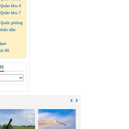
Quân khu 4
Quân khu 7
 Quốc phòng
nhân dân
 Nam
hủ đô
TE