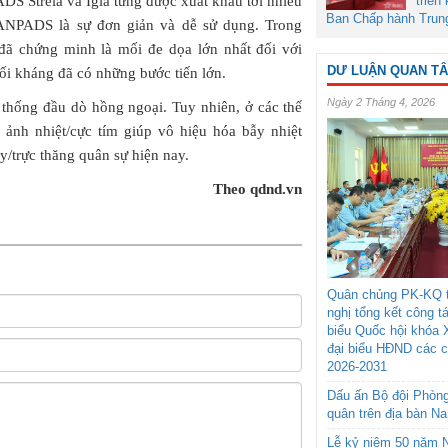
S Strela và Igla từng được xuất khẩu tới nhiều
triển
Ban Chấp hành Trun
ANPADS là sự đơn giản và dễ sử dụng. Trong
 chứng minh là mối đe dọa lớn nhất đối với
DƯ LUẬN QUAN T
ối kháng đã có những bước tiến lớn.
Ngày 2 Tháng 4, 2026
hống đầu dò hồng ngoại. Tuy nhiên, ở các thế
h nhiệt/cực tím giúp vô hiệu hóa bẫy nhiệt
y/trực thăng quân sự hiện nay.
Theo qdnd.vn
Quân chủng PK-KQ t
nghị tổng kết công t
biểu Quốc hội khóa 
đại biểu HĐND các 
2026-2031
Dấu ấn Bộ đội Phòn
quân trên địa bàn N
Lễ kỷ niệm 50 năm N