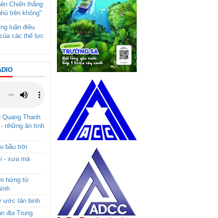
nên Chiến thắng
phủ trên không"
ng luận điệu
của các thế lực
ADIO
g Quang Thanh
 - những ân tình
u bầu trời
i - xưa mà
ảm hứng từ
hình
ơ ước tân binh
ận địa Trung