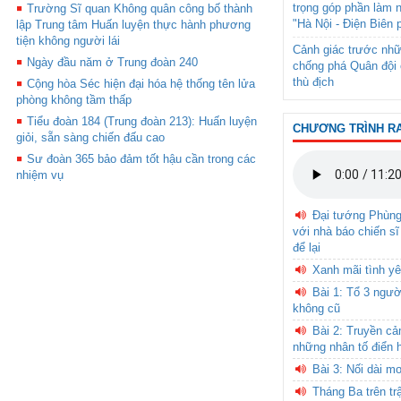
trọng góp phần làm 
Trường Sĩ quan Không quân công bố thành
"Hà Nội - Điện Biên 
lập Trung tâm Huấn luyện thực hành phương
tiện không người lái
Cảnh giác trước nhữ
Ngày đầu năm ở Trung đoàn 240
chống phá Quân đội 
thù địch
Cộng hòa Séc hiện đại hóa hệ thống tên lửa
phòng không tầm thấp
Tiểu đoàn 184 (Trung đoàn 213): Huấn luyện
CHƯƠNG TRÌNH R
giỏi, sẵn sàng chiến đấu cao
Sư đoàn 365 bảo đảm tốt hậu cần trong các
nhiệm vụ
Đại tướng Phùn
với nhà báo chiến sĩ
để lại
Xanh mãi tình yê
Bài 1: Tổ 3 ngườ
không cũ
Bài 2: Truyền c
những nhân tố điển 
Bài 3: Nối dài m
Tháng Ba trên tr