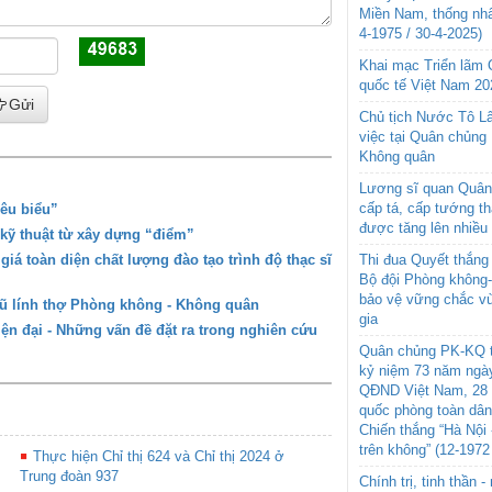
Miền Nam, thống nhấ
4-1975 / 30-4-2025)
Khai mạc Triển lãm
quốc tế Việt Nam 20
Gửi
Chủ tịch Nước Tô L
việc tại Quân chủng
Không quân
Lương sĩ quan Quân 
cấp tá, cấp tướng t
êu biểu”
được tăng lên nhiều
kỹ thuật từ xây dựng “điểm”
á toàn diện chất lượng đào tạo trình độ thạc sĩ
Thi đua Quyết thắng 
Bộ đội Phòng không
bảo vệ vững chắc vù
gũ lính thợ Phòng không - Không quân
gia
ện đại - Những vấn đề đặt ra trong nghiên cứu
Quân chủng PK-KQ t
kỷ niệm 73 năm ngày
QĐND Việt Nam, 28 
quốc phòng toàn dâ
Chiến thắng “Hà Nội 
trên không” (12-1972
Thực hiện Chỉ thị 624 và Chỉ thị 2024 ở
Trung đoàn 937
Chính trị, tinh thần 