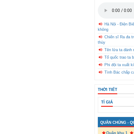
Hà Nội - Điện Bi
không
Chiến sĩ Ra đa t
thùy
Tên lửa ta đánh 
Tổ quốc trao ta b
Phi đội ta xuất k
Tình Bác chắp c
THỜI TIẾT
TỈ GIÁ
QUÂN CHỦNG - Q
Quân khu 1