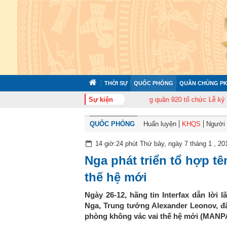
THỜI SỰ
QUỐC PHÒNG
QUÂN CHỦNG PK
tập huấn cán bộ năm 2026
Sự kiện
Trung đoàn Không quân 920 tổ chức Lễ kỷ niệm 
QUỐC PHÒNG
Huấn luyện
KHQS
Người t
14 giờ:24 phút Thứ bảy, ngày 7 tháng 1 , 20
Nga phát triển tổ hợp t
thế hệ mới
Ngày 26-12, hãng tin Interfax dẫn lời
Nga, Trung tướng Alexander Leonov, đăn
phòng không vác vai thế hệ mới (MANP