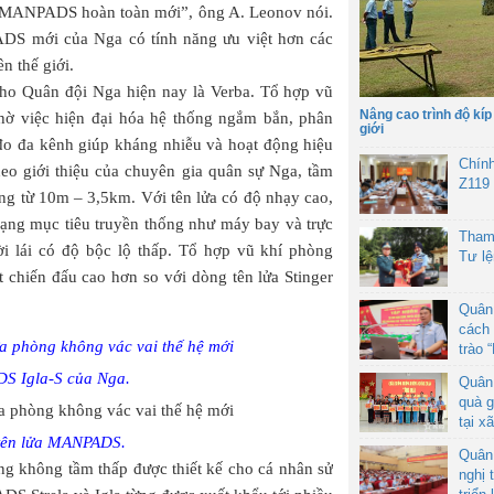
ợp MANPADS hoàn toàn mới”, ông A. Leonov nói.
DS mới của Nga có tính năng ưu việt hơn các
n thế giới.
ho Quân đội Nga hiện nay là Verba. Tổ hợp vũ
Nâng cao trình độ kíp
hờ việc hiện đại hóa hệ thống ngắm bắn, phân
giới
u đo đa kênh giúp kháng nhiễu và hoạt động hiệu
Chín
eo giới thiệu của chuyên gia quân sự Nga, tầm
Z119
ng từ 10m – 3,5km. Với tên lửa có độ nhạy cao,
dạng mục tiêu truyền thống như máy bay và trực
Tham
i lái có độ bộc lộ thấp. Tổ hợp vũ khí phòng
Tư l
 chiến đấu cao hơn so với dòng tên lửa Stinger
Quân
cách 
trào 
S Igla-S của Nga.
Quân
quà g
tại x
tên lửa MANPADS.
Quân
g không tầm thấp được thiết kế cho cá nhân sử
nghị 