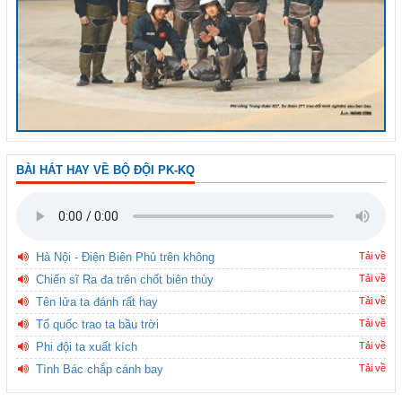
BÀI HÁT HAY VỀ BỘ ĐỘI PK-KQ
Hà Nội - Điện Biên Phủ trên không
Tải về
Chiến sĩ Ra đa trên chốt biên thùy
Tải về
Tên lửa ta đánh rất hay
Tải về
Tổ quốc trao ta bầu trời
Tải về
Phi đội ta xuất kích
Tải về
Tình Bác chắp cánh bay
Tải về