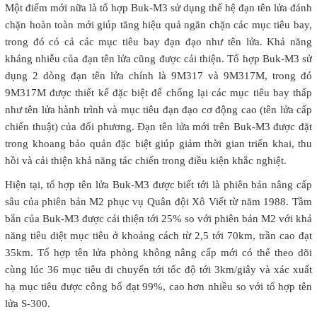
Một điểm mới nữa là tổ hợp Buk-M3 sử dụng thế hệ đạn tên lửa đánh
chặn hoàn toàn mới giúp tăng hiệu quả ngăn chặn các mục tiêu bay,
trong đó có cả các mục tiêu bay đạn đạo như tên lửa. Khả năng
kháng nhiễu của đạn tên lửa cũng được cải thiện. Tổ hợp Buk-M3 sử
dụng 2 dòng đạn tên lửa chính là 9M317 và 9M317M, trong đó
9M317M được thiết kế đặc biệt để chống lại các mục tiêu bay thấp
như tên lửa hành trình và mục tiêu đạn đạo cơ động cao (tên lửa cấp
chiến thuật) của đối phương. Đạn tên lửa mới trên Buk-M3 được đặt
trong khoang bảo quản đặc biệt giúp giảm thời gian triển khai, thu
hồi và cải thiện khả năng tác chiến trong điều kiện khắc nghiệt.
Hiện tại, tổ hợp tên lửa Buk-M3 được biết tới là phiên bản nâng cấp
sâu của phiên bản M2 phục vụ Quân đội Xô Viết từ năm 1988. Tầm
bắn của Buk-M3 được cải thiện tới 25% so với phiên bản M2 với khả
năng tiêu diệt mục tiêu ở khoảng cách từ 2,5 tới 70km, trần cao đạt
35km. Tổ hợp tên lửa phòng không nâng cấp mới có thể theo dõi
cùng lúc 36 mục tiêu di chuyển tới tốc độ tới 3km/giây và xác xuất
hạ mục tiêu được công bố đạt 99%, cao hơn nhiều so với tổ hợp tên
lửa S-300.