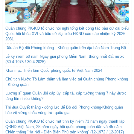
Quân chủng PK-KQ tổ chức hội nghị tổng kết công tác bầu cử đại biểu
Quốc hội khóa XVI và bầu cử đại biểu HĐND các cấp nhiệm kỳ 2026-
2031
Dấu ấn Bộ đội Phòng không - Không quân trên địa bàn Nam Trung Bộ
Lễ kỷ niệm 50 năm Ngày giải phóng Miền Nam, thống nhất đất nước
(30-4-1975 / 30-4-2025)
Khai mạc Triển lãm Quốc phòng quốc tế Việt Nam 2024
Chủ tịch Nước Tô Lâm thăm và làm việc tại Quân chủng Phòng không
- Không quân
Lương sĩ quan Quân đội cấp úy, cấp tá, cấp tướng tháng 7 này được
tăng lên nhiều không?
Thi đua Quyết thắng - động lực để Bộ đội Phòng không-Không quân
bảo vệ vững chắc vùng trời quốc gia
Quân chủng PK-KQ tổ chức mít tinh kỷ niệm 73 năm ngày thành lập
QĐND Việt Nam, 28 năm ngày hội quốc phòng toàn dân và 45 năm
Chiến thắng “Hà Nội - Điện Biên Phủ trên không” (12-1972 / 12-2017)