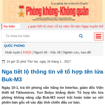
Trung đoàn Không quân 920 tổ chức Lễ kỷ niệm 50 năm Ngày truyền thống (1
Sự kiện
QUỐC PHÒNG
Huấn luyện
KHQS
Người tốt - Việc tốt
Nghiên cứu, trao đổi
14 giờ:32 phút Thứ hai, ngày 16 tháng 1 , 2017
Nga tiết lộ thông tin về tổ hợp tên lửa
Buk-M3
Ngày 10-1, trả lời phỏng vấn hãng tin Interfax, giám đốc Viện
thiết kế Tikhomirov, Yuri Belyu khẳng định: Tổ hợp tên lửa
phòng không nâng cấp Buk-M3 vượt trội hoàn toàn so với
phiên bản gốc về các đặc tính chiến đấu cơ bản.