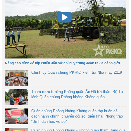
Nâng cao trình độ kíp chiến đấu sở chỉ huy trung đoàn ra đa cảnh giới
Chính ủy Quân chủng PK-KQ kiểm tra Nhà máy Z119
Tham mưu trưởng Không quân Ấn Độ tới thăm Bộ Tư
lệnh Quân chủng Phòng không-Không quân
Quân chủng Phòng không-Không quân tập huấn cải
cách hành chính, chuyển đổi số, triển khai Phong trào
“Bình dân học vụ số”
Quân chủng Phòng không - Không quân thăm, tặng quà