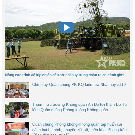
Nâng cao trình độ kíp chiến đấu sở chỉ huy trung đoàn ra đa cảnh giới
Chính ủy Quân chủng PK-KQ kiểm tra Nhà máy Z119
Tham mưu trưởng Không quân Ấn Độ tới thăm Bộ Tư
lệnh Quân chủng Phòng không-Không quân
Quân chủng Phòng không-Không quân tập huấn cải
cách hành chính, chuyển đổi số, triển khai Phong trào