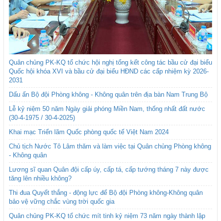
Quân chủng PK-KQ tổ chức hội nghị tổng kết công tác bầu cử đại biểu
Quốc hội khóa XVI và bầu cử đại biểu HĐND các cấp nhiệm kỳ 2026-
2031
Dấu ấn Bộ đội Phòng không - Không quân trên địa bàn Nam Trung Bộ
Lễ kỷ niệm 50 năm Ngày giải phóng Miền Nam, thống nhất đất nước
(30-4-1975 / 30-4-2025)
Khai mạc Triển lãm Quốc phòng quốc tế Việt Nam 2024
Chủ tịch Nước Tô Lâm thăm và làm việc tại Quân chủng Phòng không
- Không quân
Lương sĩ quan Quân đội cấp úy, cấp tá, cấp tướng tháng 7 này được
tăng lên nhiều không?
Thi đua Quyết thắng - động lực để Bộ đội Phòng không-Không quân
bảo vệ vững chắc vùng trời quốc gia
Quân chủng PK-KQ tổ chức mít tinh kỷ niệm 73 năm ngày thành lập