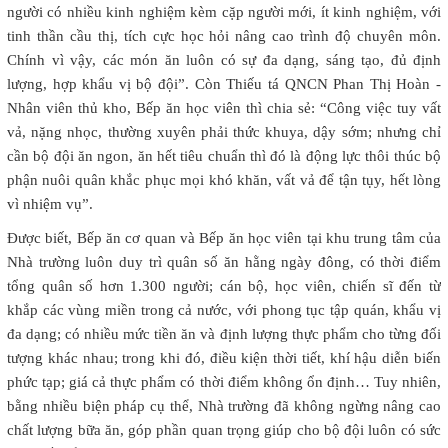
người có nhiều kinh nghiệm kèm cặp người mới, ít kinh nghiệm, với
tinh thần cầu thị, tích cực học hỏi nâng cao trình độ chuyên môn.
Chính vì vậy, các món ăn luôn có sự đa dạng, sáng tạo, đủ định
lượng, hợp khẩu vị bộ đội”. Còn Thiếu tá QNCN Phan Thị Hoàn -
Nhân viên thủ kho, Bếp ăn học viên thì chia sẻ: “Công việc tuy vất
vả, nặng nhọc, thường xuyên phải thức khuya, dậy sớm; nhưng chỉ
cần bộ đội ăn ngon, ăn hết tiêu chuẩn thì đó là động lực thôi thúc bộ
phận nuôi quân khắc phục mọi khó khăn, vất vả để tận tụy, hết lòng
vì nhiệm vụ”.
Được biết, Bếp ăn cơ quan và Bếp ăn học viên tại khu trung tâm của
Nhà trường luôn duy trì quân số ăn hằng ngày đông, có thời điểm
tổng quân số hơn 1.300 người; cán bộ, học viên, chiến sĩ đến từ
khắp các vùng miền trong cả nước, với phong tục tập quán, khẩu vị
đa dạng; có nhiều mức tiền ăn và định lượng thực phẩm cho từng đối
tượng khác nhau; trong khi đó, điều kiện thời tiết, khí hậu diễn biến
phức tạp; giá cả thực phẩm có thời điểm không ổn định… Tuy nhiên,
bằng nhiều biện pháp cụ thể, Nhà trường đã không ngừng nâng cao
chất lượng bữa ăn, góp phần quan trọng giúp cho bộ đội luôn có sức