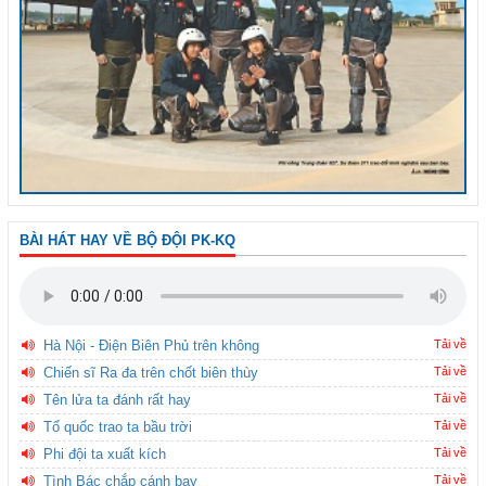
BÀI HÁT HAY VỀ BỘ ĐỘI PK-KQ
Hà Nội - Điện Biên Phủ trên không
Tải về
Chiến sĩ Ra đa trên chốt biên thùy
Tải về
Tên lửa ta đánh rất hay
Tải về
Tổ quốc trao ta bầu trời
Tải về
Phi đội ta xuất kích
Tải về
Tình Bác chắp cánh bay
Tải về