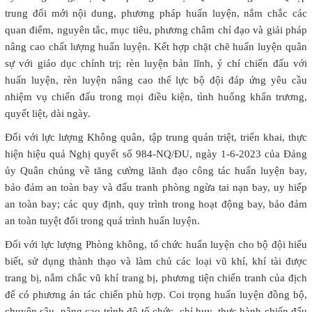
trung đổi mới nội dung, phương pháp huấn luyện, nắm chắc các
quan điểm, nguyên tắc, mục tiêu, phương châm chỉ đạo và giải pháp
nâng cao chất lượng huấn luyện. Kết hợp chặt chẽ huấn luyện quân
sự với giáo dục chính trị; rèn luyện bản lĩnh, ý chí chiến đấu với
huấn luyện, rèn luyện nâng cao thể lực bộ đội đáp ứng yêu cầu
nhiệm vụ chiến đấu trong mọi điều kiện, tình huống khẩn trương,
quyết liệt, dài ngày.
Đối với lực lượng Không quân, tập trung quán triệt, triển khai, thực
hiện hiệu quả Nghị quyết số 984-NQ/ĐU, ngày 1-6-2023 của Đảng
ủy Quân chủng về tăng cường lãnh đạo công tác huấn luyện bay,
bảo đảm an toàn bay và đấu tranh phòng ngừa tai nạn bay, uy hiếp
an toàn bay; các quy định, quy trình trong hoạt động bay, bảo đảm
an toàn tuyệt đối trong quá trình huấn luyện.
Đối với lực lượng Phòng không, tổ chức huấn luyện cho bộ đội hiểu
biết, sử dụng thành thạo và làm chủ các loại vũ khí, khí tài được
trang bị, nắm chắc vũ khí trang bị, phương tiện chiến tranh của địch
để có phương án tác chiến phù hợp. Coi trọng huấn luyện đồng bộ,
chuyên sâu, nâng cao trình độ tổ chức, chỉ huy, thực hành chiến đấu