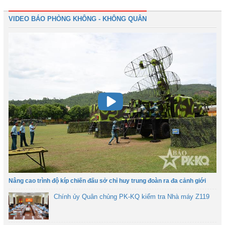
VIDEO BÁO PHÒNG KHÔNG - KHÔNG QUÂN
Nâng cao trình độ kíp chiến đấu sở chỉ huy trung đoàn ra đa cảnh giới
Chính ủy Quân chủng PK-KQ kiểm tra Nhà máy Z119