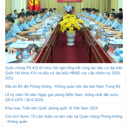
Quân chủng PK-KQ tổ chức hội nghị tổng kết công tác bầu cử đại biểu
Quốc hội khóa XVI và bầu cử đại biểu HĐND các cấp nhiệm kỳ 2026-
2031
Dấu ấn Bộ đội Phòng không - Không quân trên địa bàn Nam Trung Bộ
Lễ kỷ niệm 50 năm Ngày giải phóng Miền Nam, thống nhất đất nước
(30-4-1975 / 30-4-2025)
Khai mạc Triển lãm Quốc phòng quốc tế Việt Nam 2024
Chủ tịch Nước Tô Lâm thăm và làm việc tại Quân chủng Phòng không
- Không quân