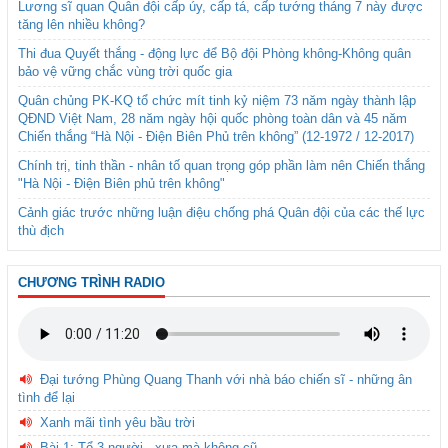
Lương sĩ quan Quân đội cấp úy, cấp tá, cấp tướng tháng 7 này được
tăng lên nhiều không?
Thi đua Quyết thắng - động lực để Bộ đội Phòng không-Không quân
bảo vệ vững chắc vùng trời quốc gia
Quân chủng PK-KQ tổ chức mít tinh kỷ niệm 73 năm ngày thành lập
QĐND Việt Nam, 28 năm ngày hội quốc phòng toàn dân và 45 năm
Chiến thắng “Hà Nội - Điện Biên Phủ trên không” (12-1972 / 12-2017)
Chính trị, tinh thần - nhân tố quan trọng góp phần làm nên Chiến thắng
"Hà Nội - Điện Biên phủ trên không"
Cảnh giác trước những luận điệu chống phá Quân đội của các thế lực
thù địch
CHƯƠNG TRÌNH RADIO
Đại tướng Phùng Quang Thanh với nhà báo chiến sĩ - những ân
tình để lại
Xanh mãi tình yêu bầu trời
Bài 1: Tổ 3 người - xưa mà không cũ