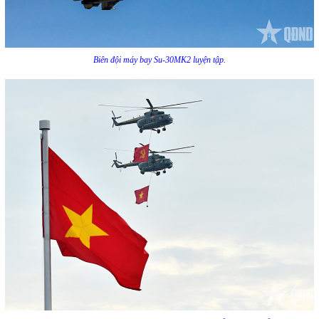
Biên đội máy bay Su-30MK2 luyện tập.