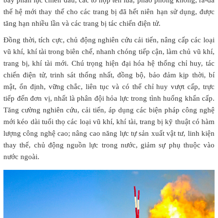
bay phản lực chiến đấu, các tổ hợp tên lửa, pháo phòng không, ra-đa
thế hệ mới thay thế cho các trang bị đã hết niên hạn sử dụng, được
tăng hạn nhiều lần và các trang bị tác chiến điện tử.
Đồng thời, tích cực, chủ động nghiên cứu cải tiến, nâng cấp các loại
vũ khí, khí tài trong biên chế, nhanh chóng tiếp cận, làm chủ vũ khí,
trang bị, khí tài mới. Chú trọng hiện đại hóa hệ thống chỉ huy, tác
chiến điện tử, trinh sát thống nhất, đồng bộ, bảo đảm kịp thời, bí
mật, ổn định, vững chắc, liên tục và có thể chỉ huy vượt cấp, trực
tiếp đến đơn vị, nhất là phân đội hỏa lực trong tình huống khẩn cấp.
Tăng cường nghiên cứu, cải tiến, áp dụng các biện pháp công nghệ
mới kéo dài tuổi thọ các loại vũ khí, khí tài, trang bị kỹ thuật có hàm
lượng công nghệ cao; nâng cao năng lực tự sản xuất vật tư, linh kiện
thay thế, chủ động nguồn lực trong nước, giảm sự phụ thuộc vào
nước ngoài.