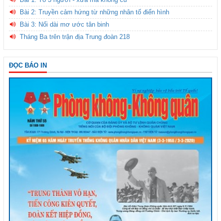
Bài 2: Truyền cảm hứng từ những nhân tố điển hình
Bài 3: Nối dài mơ ước tân binh
Tháng Ba trên trận địa Trung đoàn 218
ĐỌC BÁO IN