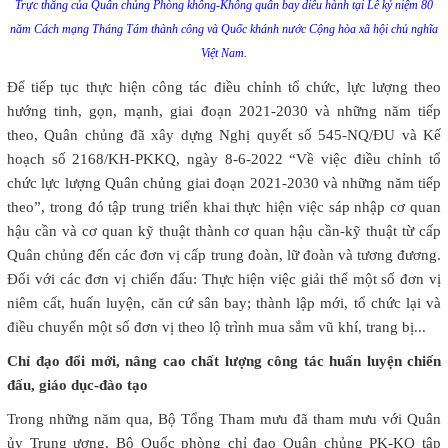
Trực thăng của Quân chủng Phòng không-Không quân bay diễu hành tại Lễ kỷ niệm 80
năm Cách mạng Tháng Tám thành công và Quốc khánh nước Cộng hòa xã hội chủ nghĩa
Việt Nam.
Để tiếp tục thực hiện công tác điều chỉnh tổ chức, lực lượng theo
hướng tinh, gọn, mạnh, giai đoạn 2021-2030 và những năm tiếp
theo, Quân chủng đã xây dựng Nghị quyết số 545-NQ/ĐU và Kế
hoạch số 2168/KH-PKKQ, ngày 8-6-2022 “Về việc điều chỉnh tổ
chức lực lượng Quân chủng giai đoạn 2021-2030 và những năm tiếp
theo”, trong đó tập trung triển khai thực hiện việc sáp nhập cơ quan
hậu cần và cơ quan kỹ thuật thành cơ quan hậu cần-kỹ thuật từ cấp
Quân chủng đến các đơn vị cấp trung đoàn, lữ đoàn và tương đương.
Đối với các đơn vị chiến đấu: Thực hiện việc giải thể một số đơn vị
niêm cất, huấn luyện, căn cứ sân bay; thành lập mới, tổ chức lại và
điều chuyển một số đơn vị theo lộ trình mua sắm vũ khí, trang bị...
Chỉ đạo đổi mới, nâng cao chất lượng công tác huấn luyện chiến
đấu, giáo dục-đào tạo
Trong những năm qua, Bộ Tổng Tham mưu đã tham mưu với Quân
ủy Trung ương, Bộ Quốc phòng chỉ đạo Quân chủng PK-KQ tập