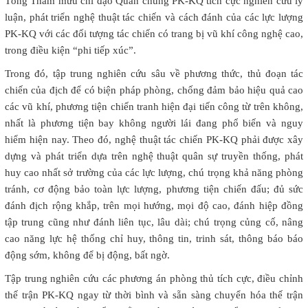
Tổng Tham mưu chỉ đạo Quân chủng PK-KQ tích cực nghiên cứu lý
luận, phát triển nghệ thuật tác chiến và cách đánh của các lực lượng
PK-KQ với các đối tượng tác chiến có trang bị vũ khí công nghệ cao,
trong điều kiện “phi tiếp xúc”.
Trong đó, tập trung nghiên cứu sâu về phương thức, thủ đoạn tác
chiến của địch để có biện pháp phòng, chống đảm bảo hiệu quả cao
các vũ khí, phương tiện chiến tranh hiện đại tiến công từ trên không,
nhất là phương tiện bay không người lái đang phổ biến và nguy
hiểm hiện nay. Theo đó, nghệ thuật tác chiến PK-KQ phải được xây
dựng và phát triển dựa trên nghệ thuật quân sự truyền thống, phát
huy cao nhất sở trường của các lực lượng, chú trọng khả năng phòng
tránh, cơ động bảo toàn lực lượng, phương tiện chiến đấu; đủ sức
đánh địch rộng khắp, trên mọi hướng, mọi độ cao, đánh hiệp đồng
tập trung cũng như đánh liên tục, lâu dài; chú trọng củng cố, nâng
cao năng lực hệ thống chỉ huy, thông tin, trinh sát, thông báo báo
động sớm, không để bị động, bất ngờ.
Tập trung nghiên cứu các phương án phòng thủ tích cực, điều chỉnh
thế trận PK-KQ ngay từ thời bình và sẵn sàng chuyển hóa thế trận