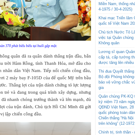
Miền Nam, thống nhấ
4-1975 / 30-4-2025)
Khai mạc Triển lãm
quốc tế Việt Nam 20
Chủ tịch Nước Tô L
việc tại Quân chủng
Không quân
àn 370 phát biểu biểu tại buổi gặp mặt.
Lương sĩ quan Quân 
hông quân đã ra quân đánh thắng trận đầu, bắn
cấp tá, cấp tướng t
được tăng lên nhiều
ầu trời Hàm Rồng, tỉnh Thanh Hóa, mở đầu cho
n nhân dân Việt Nam. Tiếp nối chiến công đầu,
Thi đua Quyết thắng 
Bộ đội Phòng không
 rơi 2 máy bay F-105D của đế quốc Mỹ trên bầu
bảo vệ vững chắc vù
ớc. Thắng lợi của trận đánh chứng tỏ lực lượng
gia
 trẻ và đang trong quá trình xây dựng, nhưng
Quân chủng PK-KQ t
, đã nhanh chóng trưởng thành và lớn mạnh, đủ
kỷ niệm 73 năm ngày
lợi của trận đánh, Chủ tịch Hồ Chí Minh đã gửi
QĐND Việt Nam, 28 
quốc phòng toàn dâ
ị lập chiến công đầu.
Chiến thắng “Hà Nội 
trên không” (12-1972
Chính trị, tinh thần 