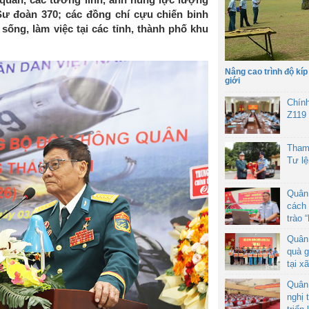
Sư đoàn 370; các đồng chí cựu chiến binh
ống, làm việc tại các tỉnh, thành phố khu
Nâng cao trình độ kíp
giới
Chín
Z119
Tham
Tư l
Quân
cách 
trào 
Quân
quà g
tại x
Quân
nghị 