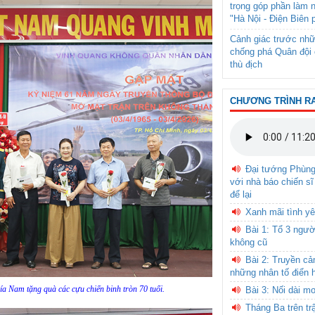
trọng góp phần làm 
"Hà Nội - Điện Biên 
Cảnh giác trước nhữ
chống phá Quân đội 
thù địch
CHƯƠNG TRÌNH R
Đại tướng Phùn
với nhà báo chiến sĩ
để lại
Xanh mãi tình yê
Bài 1: Tổ 3 ngườ
không cũ
Bài 2: Truyền c
những nhân tố điển 
a Nam tặng quà các cựu chiến binh tròn 70 tuổi.
Bài 3: Nối dài m
Tháng Ba trên tr