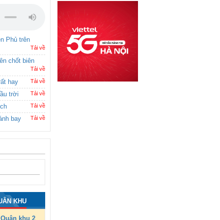
ên Phủ trên
Tải về
rên chốt biên
Tải về
rất hay
Tải về
ầu trời
Tải về
ích
Tải về
ánh bay
Tải về
UÂN KHU
Quân khu 2