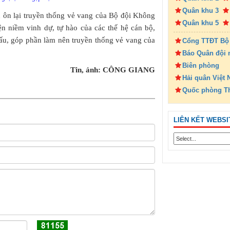
Quân khu 3
u ôn lại truyền thống vẻ vang của Bộ đội Không
Quân khu 5
ện niềm vinh dự, tự hào của các thế hệ cán bộ,
đấu, góp phần làm nên truyền thống vẻ vang của
Cổng TTĐT Bộ
Báo Quân đội 
Biên phòng
Tin, ảnh: CÔNG GIANG
Hải quân Việt
Quốc phòng T
LIÊN KẾT WEBSI