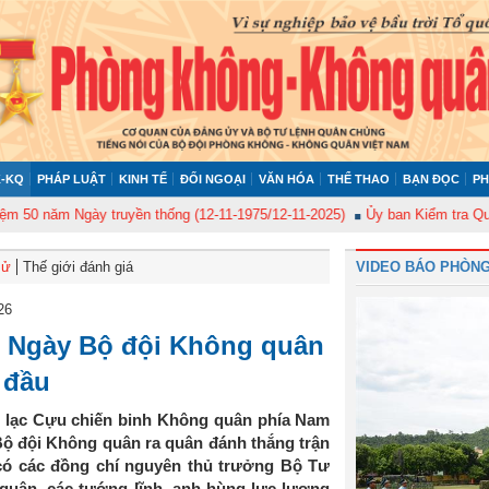
-KQ
PHÁP LUẬT
KINH TẾ
ĐỐI NGOẠI
VĂN HÓA
THỂ THAO
BẠN ĐỌC
PH
Ngày truyền thống (12-11-1975/12-11-2025)
Ủy ban Kiểm tra Quân ủy Trun
sử
Thế giới đánh giá
VIDEO BÁO PHÒNG
26
m Ngày Bộ đội Không quân
 đầu
ên lạc Cựu chiến binh Không quân phía Nam
ộ đội Không quân ra quân đánh thắng trận
 có các đồng chí nguyên thủ trưởng Bộ Tư
uân, các tướng lĩnh, anh hùng lực lượng