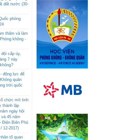
t đất nước (30-
 Quốc phòng
24
âm thăm và làm
 Phòng không -
đội cấp úy,
háng 7 này
 không?
- động lực để
-Không quân
ng trời quốc
ổ chức mít tinh
 thành lập
năm ngày hội
n và 45 năm
- Điện Biên Phủ
 / 12-2017)
- nhân tố quan