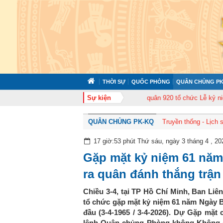
THỜI SỰ
QUỐC PHÒNG
QUÂN CHỦNG PK
 cán bộ năm 2026
Trung đoàn Không quân 920 tổ chức Lễ kỷ niệm 50 năm 
Sự kiện
QUÂN CHỦNG PK-KQ
Truyền thống - Lịch 
17 giờ:53 phút Thứ sáu, ngày 3 tháng 4 , 20
Gặp mặt kỷ niệm 61 nă
ra quân đánh thắng trận
Chiều 3-4, tại TP Hồ Chí Minh, Ban Li
tổ chức gặp mặt kỷ niệm 61 năm Ngày B
đầu (3-4-1965 / 3-4-2026). Dự Gặp mặt
lệnh Quân chủng Phòng không-Không q