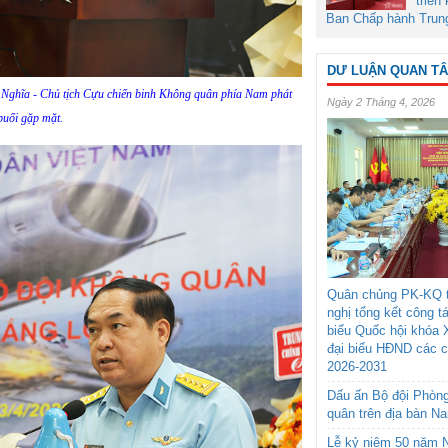
triển
Ban Chấp hành Trun
DƯ LUẬN QUAN T
 Nghĩa - Chủ tịch Cựu chiến binh Không quân phía Nam phát
Ngày 2 Tháng 4, 2026
 buổi gặp mặt.
Quân chủng PK-KQ t
nghị tổng kết công t
biểu Quốc hội khóa 
đại biểu HĐND các 
2026-2031
Dấu ấn Bộ đội Phòn
quân trên địa bàn N
Lễ kỷ niệm 50 năm N