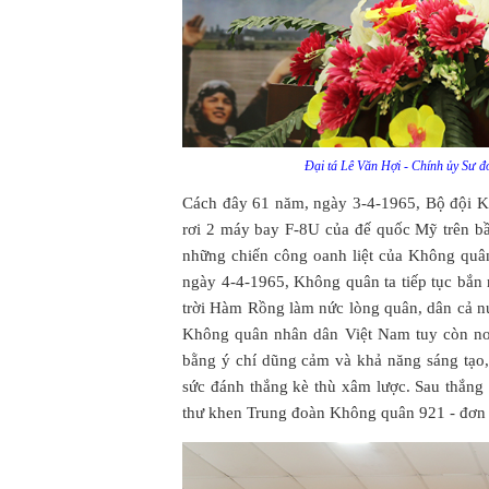
Đại tá Lê Văn Hợi - Chính ủy Sư đo
Cách đây 61 năm, ngày 3-4-1965, Bộ đội K
rơi 2 máy bay F-8U của đế quốc Mỹ trên b
những chiến công oanh liệt của Không quâ
ngày 4-4-1965, Không quân ta tiếp tục bắn
trời Hàm Rồng làm nức lòng quân, dân cả nư
Không quân nhân dân Việt Nam tuy còn non
bằng ý chí dũng cảm và khả năng sáng tạo
sức đánh thắng kè thù xâm lược. Sau thắng 
thư khen Trung đoàn Không quân 921 - đơn v