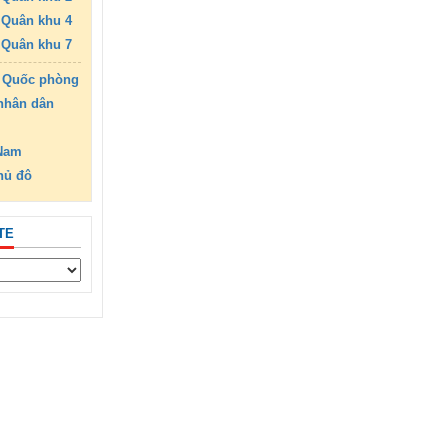
Quân khu 4
Quân khu 7
 Quốc phòng
nhân dân
 Nam
hủ đô
TE