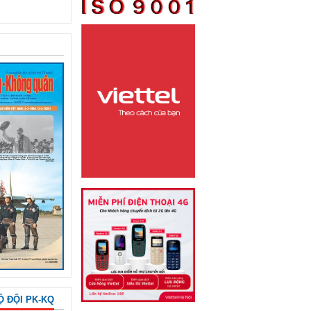
Ộ ĐỘI PK-KQ