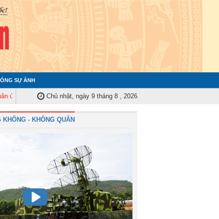
ÓNG SỰ ẢNH
g ương tập huấn nghiệp vụ công tác kiểm tra, giám sát năm 2025
Chủ nhật, ngày 9 tháng 8 , 2026
Quân ch
 KHÔNG - KHÔNG QUÂN