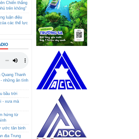
nên Chiến thắng
phủ trên không"
ng luận điệu
của các thế lực
ADIO
g Quang Thanh
 - những ân tình
u bầu trời
i - xưa mà
ảm hứng từ
hình
ơ ước tân binh
ận địa Trung