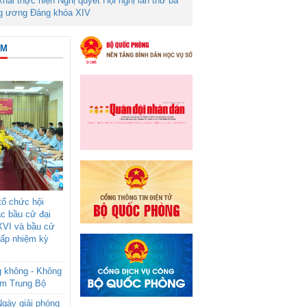
 khai thực hiện Nghị quyết Hội nghị lần thứ ba
g ương Đảng khóa XIV
ÂM
ổ chức hội
ác bầu cử đại
XVI và bầu cử
cấp nhiệm kỳ
g không - Không
am Trung Bộ
gày giải phóng