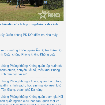
 chiến đấu sở chỉ huy trung đoàn ra đa cảnh
h ủy Quân chủng PK-KQ kiểm tra Nhà máy
 mưu trưởng Không quân Ấn Độ tới thăm Bộ
ệnh Quân chủng Phòng không-Không quân
 chủng Phòng không-Không quân tập huấn cải
hành chính, chuyển đổi số, triển khai Phong
“Bình dân học vụ số”
 chủng Phòng không - Không quân thăm, tặng
ia đình chính sách, học sinh nghèo vượt khó
ã Tây Giang, thành phố Đà nẵng
 chủng Phòng không-Không quân tham gia Hội
toàn quốc nghiên cứu, học tập, quán triệt và