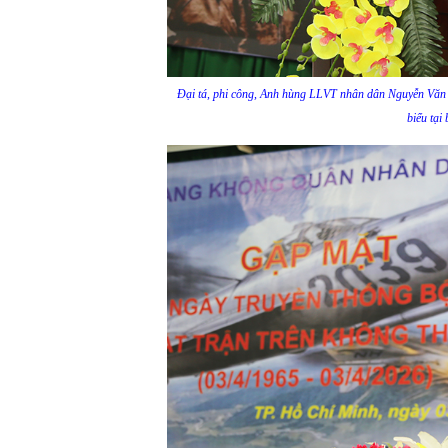
Đại tá, phi công, Anh hùng LLVT nhân dân Nguyễn Văn
biểu tại