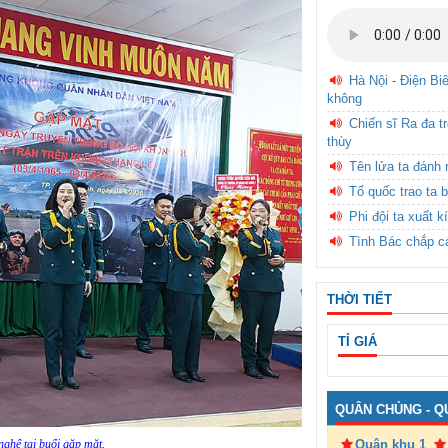
Hà Nội - Điện Bi
không
Chiến sĩ Ra đa t
thùy
Tên lửa ta đánh 
Tổ quốc trao ta b
Phi đội ta xuất k
Tình Bác chắp c
THỜI TIẾT
TỈ GIÁ
QUÂN CHỦNG - Q
Quân khu 1
nghệ tại buổi gặp mặt.