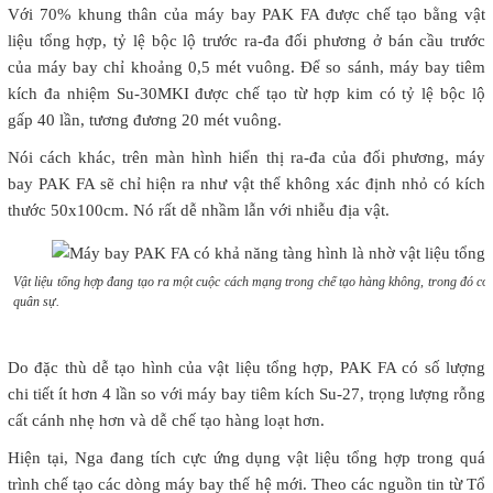
Với 70% khung thân của máy bay PAK FA được chế tạo bằng vật
liệu tổng hợp, tỷ lệ bộc lộ trước ra-đa đối phương ở bán cầu trước
của máy bay chỉ khoảng 0,5 mét vuông. Để so sánh, máy bay tiêm
kích đa nhiệm Su-30MKI được chế tạo từ hợp kim có tỷ lệ bộc lộ
gấp 40 lần, tương đương 20 mét vuông.
Nói cách khác, trên màn hình hiển thị ra-đa của đối phương, máy
bay PAK FA sẽ chỉ hiện ra như vật thể không xác định nhỏ có kích
thước 50x100cm. Nó rất dễ nhầm lẫn với nhiễu địa vật.
Vật liệu tổng hợp đang tạo ra một cuộc cách mạng trong chế tạo hàng không, trong đó c
quân sự.
Do đặc thù dễ tạo hình của vật liệu tổng hợp, PAK FA có số lượng
chi tiết ít hơn 4 lần so với máy bay tiêm kích Su-27, trọng lượng rỗng
cất cánh nhẹ hơn và dễ chế tạo hàng loạt hơn.
Hiện tại, Nga đang tích cực ứng dụng vật liệu tổng hợp trong quá
trình chế tạo các dòng máy bay thế hệ mới. Theo các nguồn tin từ Tổ