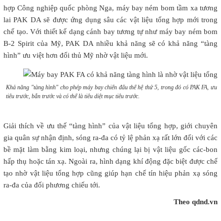
hợp Công nghiệp quốc phòng Nga, máy bay ném bom tầm xa tương
lai PAK DA sẽ được ứng dụng sâu các vật liệu tổng hợp mới trong
chế tạo. Với thiết kế dạng cánh bay tương tự như máy bay ném bom
B-2 Spirit của Mỹ, PAK DA nhiều khả năng sẽ có khả năng “tàng
hình” ưu việt hơn đối thủ Mỹ nhờ vật liệu mới.
Khả năng "tàng hình" cho phép máy bay chiến đấu thế hệ thứ 5, trong đó có PAK FA, ưu 
tiêu trước, bắn trước và có thể là tiêu diệt mục tiêu trước.
Giải thích về ưu thế “tàng hình” của vật liệu tổng hợp, giới chuyên
gia quân sự nhận định, sóng ra-đa có tỷ lệ phản xạ rất lớn đối với các
bề mặt làm bằng kim loại, nhưng chúng lại bị vật liệu gốc các-bon
hấp thụ hoặc tán xạ. Ngoài ra, hình dạng khí động đặc biệt được chế
tạo nhờ vật liệu tổng hợp cũng giúp hạn chế tín hiệu phản xạ sóng
ra-đa của đối phương chiếu tới.
Theo qdnd.vn