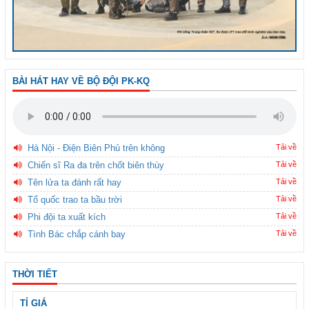
BÀI HÁT HAY VỀ BỘ ĐỘI PK-KQ
Hà Nội - Điện Biên Phủ trên không
Tải về
Chiến sĩ Ra đa trên chốt biên thùy
Tải về
Tên lửa ta đánh rất hay
Tải về
Tổ quốc trao ta bầu trời
Tải về
Phi đội ta xuất kích
Tải về
Tình Bác chắp cánh bay
Tải về
THỜI TIẾT
TỈ GIÁ