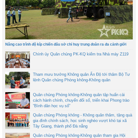
Nâng cao trình độ kíp chiến đấu sở chỉ huy trung đoàn ra đa cảnh giới
Chính ủy Quân chủng PK-KQ kiểm tra Nhà máy Z119
Tham mưu trưởng Không quân Ấn Độ tới thăm Bộ Tư
lệnh Quân chủng Phòng không-Không quân
Quân chủng Phòng không-Không quân tập huấn cải
cách hành chính, chuyển đổi số, triển khai Phong trào
“Bình dân học vụ số”
Quân chủng Phòng không - Không quân thăm, tặng quà
gia đình chính sách, học sinh nghèo vượt khó tại xã
Tây Giang, thành phố Đà nẵng
Quân chủng Phòng không-Không quân tham gia Hội