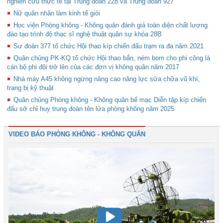
nghiên cứu thực tế tại Trung đoàn 228 và Trung đoàn 927
Nữ quân nhân làm kinh tế giỏi
Học viện Phòng không - Không quân đánh giá toàn diện chất lượng
đào tạo trình độ thạc sĩ nghệ thuật quân sự khóa 28B
Sư đoàn 377 tổ chức Hội thao kíp chiến đấu trạm ra đa năm 2021
Quân chủng PK-KQ tổ chức Hội thao bắn, ném bom cho phi công là
cán bộ phi đội trở lên của các đơn vị không quân năm 2017
Nhà máy A45 không ngừng nâng cao năng lực sửa chữa vũ khí,
trang bị kỹ thuật
Quân chủng Phòng không - Không quân bế mạc Diễn tập kíp chiến
đấu sở chỉ huy trung đoàn tên lửa phòng không năm 2025
VIDEO BÁO PHÒNG KHÔNG - KHÔNG QUÂN