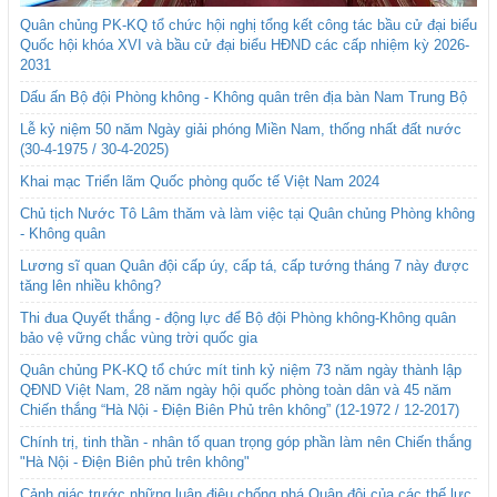
Quân chủng PK-KQ tổ chức hội nghị tổng kết công tác bầu cử đại biểu
Quốc hội khóa XVI và bầu cử đại biểu HĐND các cấp nhiệm kỳ 2026-
2031
Dấu ấn Bộ đội Phòng không - Không quân trên địa bàn Nam Trung Bộ
Lễ kỷ niệm 50 năm Ngày giải phóng Miền Nam, thống nhất đất nước
(30-4-1975 / 30-4-2025)
Khai mạc Triển lãm Quốc phòng quốc tế Việt Nam 2024
Chủ tịch Nước Tô Lâm thăm và làm việc tại Quân chủng Phòng không
- Không quân
Lương sĩ quan Quân đội cấp úy, cấp tá, cấp tướng tháng 7 này được
tăng lên nhiều không?
Thi đua Quyết thắng - động lực để Bộ đội Phòng không-Không quân
bảo vệ vững chắc vùng trời quốc gia
Quân chủng PK-KQ tổ chức mít tinh kỷ niệm 73 năm ngày thành lập
QĐND Việt Nam, 28 năm ngày hội quốc phòng toàn dân và 45 năm
Chiến thắng “Hà Nội - Điện Biên Phủ trên không” (12-1972 / 12-2017)
Chính trị, tinh thần - nhân tố quan trọng góp phần làm nên Chiến thắng
"Hà Nội - Điện Biên phủ trên không"
Cảnh giác trước những luận điệu chống phá Quân đội của các thế lực