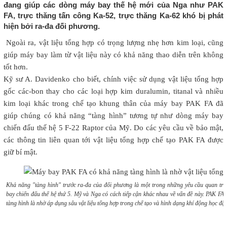
đang giúp các dòng máy bay thế hệ mới của Nga như PAK
FA, trực thăng tấn công Ka-52, trực thăng Ka-62 khó bị phát
hiện bởi ra-đa đối phương.
Ngoài ra, vật liệu tổng hợp có trọng lượng nhẹ hơn kim loại, cũng
giúp máy bay làm từ vật liệu này có khả năng thao diễn trên không
tốt hơn.
Kỹ sư A. Davidenko cho biết, chính việc sử dụng vật liệu tổng hợp
gốc các-bon thay cho các loại hợp kim duralumin, titanal và nhiều
kim loại khác trong chế tạo khung thân của máy bay PAK FA đã
giúp chúng có khả năng “tàng hình” tương tự như dòng máy bay
chiến đấu thế hệ 5 F-22 Raptor của Mỹ. Do các yêu cầu về bảo mật,
các thông tin liên quan tới vật liệu tổng hợp chế tạo PAK FA được
giữ bí mật.
Khả năng "tàng hình" trước ra-đa của đối phương là một trong những yêu cầu quan tr
bay chiến đấu thế hệ thứ 5. Mỹ và Nga có cách tiếp cận khác nhau về vấn đề này. PAK FA
tàng hình là nhờ áp dụng sâu vật liệu tổng hợp trong chế tạo và hình dạng khí động học đặc