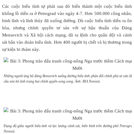
Các cuộc biểu tình tự phát sau đó biến thành một cuộc biểu tình
khổng lồ diễn ra ở Petrograd vào ngày 4-7. Hơn 500.000 công nhân,
binh lính và lính thủy đã xuống đường. Dù cuộc biểu tình diễn ra ôn
hòa, nhưng chính quyền tư sản với sự hậu thuẫn của Đảng
Mensevich và Xã hội cách mạng, đã ra lệnh cho quân đội và cảnh
sát bắn vào đoàn biểu tình. Hơn 400 người bị chết và bị thương trong
sự kiện bi thảm này.
Những người ủng hộ đảng Bonsevich xuống đường biểu tình phản đối chính phủ tư sản lâm
cầu xóa bỏ tình trạng hai chính quyền song song. Ảnh: RIA Novosti.
Đụng độ giữa người biểu tình và lực lượng cảnh sát, hiến binh trên đường phố Petrogra
Novosti.