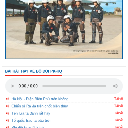
BÀI HÁT HAY VỀ BỘ ĐỘI PK-KQ
Hà Nội - Điện Biên Phủ trên không
Tải về
Chiến sĩ Ra đa trên chốt biên thùy
Tải về
Tên lửa ta đánh rất hay
Tải về
Tổ quốc trao ta bầu trời
Tải về
Phi đội ta xuất kích
Tải về