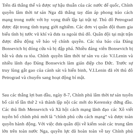
Trên đà thắng thế và được sự hậu thuẫn của các nước đế quốc, Chính
quyền lâm thời tư sản Nga đã thẳng tay đàn áp phong trào cách
mạng trong nước với hy vọng thiết lập lại trật tự. Thủ đô Petrograd
được đặt trong tình trạng giới nghiêm. Các đơn vị quân đội tham gia
biểu tình bị tước vũ khí và đưa ra ngoài thủ đô. Quân đội tại mặt trận
được điều động về bảo vệ chính quyền. Các tòa báo của Đảng
Bonsevich bị đóng cửa và bị đập phá. Nhiều đảng viên Bonsevich bị
bắt và đưa ra tòa. Chính quyền lâm thời tư sản vu cáo V.I.Lenin và
nhiều lãnh đạo Đảng Bonsevich làm gián điệp cho Đức. Trước sự
truy lùng gắt gao của cảnh sát và hiến binh, V.I.Lenin đã rời thủ đô
Petrograd và chuyển sang hoạt động bí mật.
Sau các thắng lợi ban đầu, ngày 8-7, Chính phủ lâm thời tư sản tuyên
bố cải tổ lần thứ 2 và thành lập nội các mới do Kerensky đứng đầu.
Các thủ lĩnh Mensevich và Xã hội cách mạng lãnh đạo các Xô viết
tuyên bố chính phủ mới là ''chính phủ cứu cách mạng'' và được toàn
quyền hành động. Với việc đưa quân đội về kiểm soát các trung tâm
lớn trên toàn nước Nga, quyền lực đã hoàn toàn về tay Chính phủ