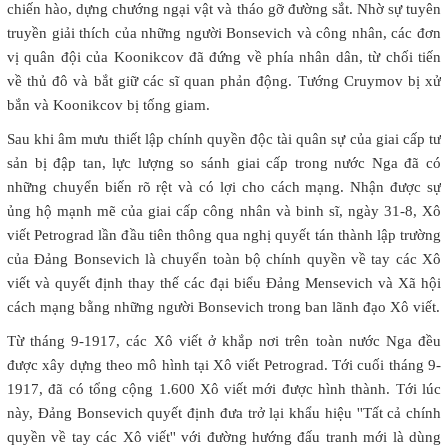
chiến hào, dựng chướng ngại vật và tháo gỡ đường sắt. Nhờ sự tuyên
truyền giải thích của những người Bonsevich và công nhân, các đơn
vị quân đội của Koonikcov đã đứng về phía nhân dân, từ chối tiến
về thủ đô và bắt giữ các sĩ quan phản động. Tướng Cruymov bị xử
bắn và Koonikcov bị tống giam.
Sau khi âm mưu thiết lập chính quyền độc tài quân sự của giai cấp tư
sản bị đập tan, lực lượng so sánh giai cấp trong nước Nga đã có
những chuyển biến rõ rệt và có lợi cho cách mạng. Nhận được sự
ủng hộ mạnh mẽ của giai cấp công nhân và binh sĩ, ngày 31-8, Xô
viết Petrograd lần đầu tiên thông qua nghị quyết tán thành lập trường
của Đảng Bonsevich là chuyển toàn bộ chính quyền về tay các Xô
viết và quyết định thay thế các đại biểu Đảng Mensevich và Xã hội
cách mạng bằng những người Bonsevich trong ban lãnh đạo Xô viết.
Từ tháng 9-1917, các Xô viết ở khắp nơi trên toàn nước Nga đều
được xây dựng theo mô hình tại Xô viết Petrograd. Tới cuối tháng 9-
1917, đã có tổng cộng 1.600 Xô viết mới được hình thành. Tới lúc
này, Đảng Bonsevich quyết định đưa trở lại khẩu hiệu ''Tất cả chính
quyền về tay các Xô viết'' với đường hướng đấu tranh mới là dùng