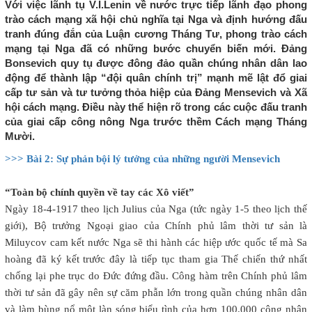
Với việc lãnh tụ V.I.Lenin về nước trực tiếp lãnh đạo phong
trào cách mạng xã hội chủ nghĩa tại Nga và định hướng đấu
tranh đúng đắn của Luận cương Tháng Tư, phong trào cách
mạng tại Nga đã có những bước chuyển biến mới. Đảng
Bonsevich quy tụ được đông đảo quần chúng nhân dân lao
động để thành lập “đội quân chính trị” mạnh mẽ lật đổ giai
cấp tư sản và tư tưởng thỏa hiệp của Đảng Mensevich và Xã
hội cách mạng. Điều này thể hiện rõ trong các cuộc đấu tranh
của giai cấp công nông Nga trước thềm Cách mạng Tháng
Mười.
>>> Bài 2: Sự phản bội lý tưởng của những người Mensevich
“Toàn bộ chính quyền về tay các Xô viết”
Ngày 18-4-1917 theo lịch Julius của Nga (tức ngày 1-5 theo lịch thế
giới), Bộ trưởng Ngoại giao của Chính phủ lâm thời tư sản là
Miluycov cam kết nước Nga sẽ thi hành các hiệp ước quốc tế mà Sa
hoàng đã ký kết trước đây là tiếp tục tham gia Thế chiến thứ nhất
chống lại phe trục do Đức đứng đầu. Công hàm trên Chính phủ lâm
thời tư sản đã gây nên sự căm phẫn lớn trong quần chúng nhân dân
và làm bùng nổ một làn sóng biểu tình của hơn 100.000 công nhân