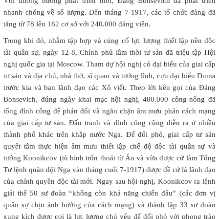
Với đường hướng phát triển mới, Đảng Bonsevich đã phát triển
nhanh chóng về số lượng. Đến tháng 7-1917, các tổ chức đảng đã
tăng từ 78 lên 162 cơ sở với 240.000 đảng viên.
Trong khi đó, nhằm tập hợp và củng cố lực lượng thiết lập nền độc
tài quân sự, ngày 12-8, Chính phủ lâm thời tư sản đã triệu tập Hội
nghị quốc gia tại Moscow. Tham dự hội nghị có đại biểu của giai cấp
tư sản và địa chủ, nhà thờ, sĩ quan và tướng lĩnh, cựu đại biểu Duma
trước kia và ban lãnh đạo các Xô viết. Theo lời kêu gọi của Đảng
Bonsevich, đúng ngày khai mạc hội nghị, 400.000 công-nông đã
tổng đình công để phản đối và ngăn chặn âm mưu phản cách mạng
của giai cấp tư sản. Đấu tranh và đình công cũng diễn ra ở nhiều
thành phố khác trên khắp nước Nga. Để đối phó, giai cấp tư sản
quyết tâm thực hiện âm mưu thiết lập chế độ độc tài quân sự và
tướng Koonikcov (tù binh trốn thoát từ Áo và vừa được cử làm Tổng
Tư lệnh quân đội Nga vào tháng cuối 7-1917) được đề cử là lãnh đạo
của chính quyền độc tài mới. Ngay sau hội nghị, Koonikcov ra lệnh
giải thể 50 sư đoàn “không còn khả năng chiến đấu” (các đơn vị
quân sự chịu ảnh hưởng của cách mạng) và thành lập 33 sư đoàn
xung kích được coi là lực lượng chủ yếu để đối phó với phong trào