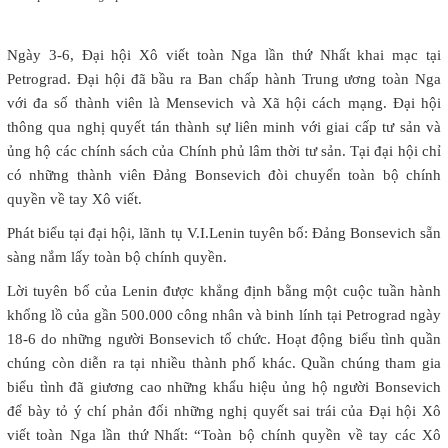
Ngày 3-6, Đại hội Xô viết toàn Nga lần thứ Nhất khai mạc tại
Petrograd. Đại hội đã bầu ra Ban chấp hành Trung ương toàn Nga
với đa số thành viên là Mensevich và Xã hội cách mạng. Đại hội
thông qua nghị quyết tán thành sự liên minh với giai cấp tư sản và
ủng hộ các chính sách của Chính phủ lâm thời tư sản. Tại đại hội chỉ
có những thành viên Đảng Bonsevich đòi chuyển toàn bộ chính
quyền về tay Xô viết.
Phát biểu tại đại hội, lãnh tụ V.I.Lenin tuyên bố: Đảng Bonsevich sẵn
sàng nắm lấy toàn bộ chính quyền.
Lời tuyên bố của Lenin được khẳng định bằng một cuộc tuần hành
khổng lồ của gần 500.000 công nhân và binh lính tại Petrograd ngày
18-6 do những người Bonsevich tổ chức. Hoạt động biểu tình quần
chúng còn diễn ra tại nhiều thành phố khác. Quần chúng tham gia
biểu tình đã giương cao những khẩu hiệu ủng hộ người Bonsevich
để bày tỏ ý chí phản đối những nghị quyết sai trái của Đại hội Xô
viết toàn Nga lần thứ Nhất: “Toàn bộ chính quyền về tay các Xô