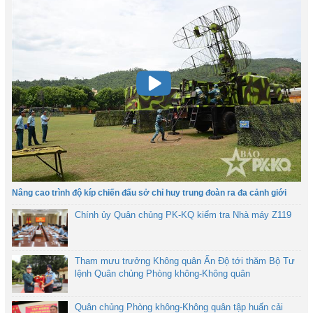
Nâng cao trình độ kíp chiến đấu sở chỉ huy trung đoàn ra đa cảnh giới
Chính ủy Quân chủng PK-KQ kiểm tra Nhà máy Z119
Tham mưu trưởng Không quân Ấn Độ tới thăm Bộ Tư
lệnh Quân chủng Phòng không-Không quân
Quân chủng Phòng không-Không quân tập huấn cải