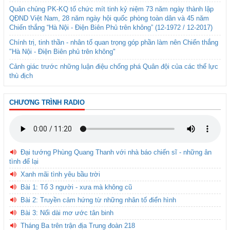
Quân chủng PK-KQ tổ chức mít tinh kỷ niệm 73 năm ngày thành lập
QĐND Việt Nam, 28 năm ngày hội quốc phòng toàn dân và 45 năm
Chiến thắng “Hà Nội - Điện Biên Phủ trên không” (12-1972 / 12-2017)
Chính trị, tinh thần - nhân tố quan trọng góp phần làm nên Chiến thắng
"Hà Nội - Điện Biên phủ trên không"
Cảnh giác trước những luận điệu chống phá Quân đội của các thế lực
thù địch
CHƯƠNG TRÌNH RADIO
Đại tướng Phùng Quang Thanh với nhà báo chiến sĩ - những ân
tình để lại
Xanh mãi tình yêu bầu trời
Bài 1: Tổ 3 người - xưa mà không cũ
Bài 2: Truyền cảm hứng từ những nhân tố điển hình
Bài 3: Nối dài mơ ước tân binh
Tháng Ba trên trận địa Trung đoàn 218