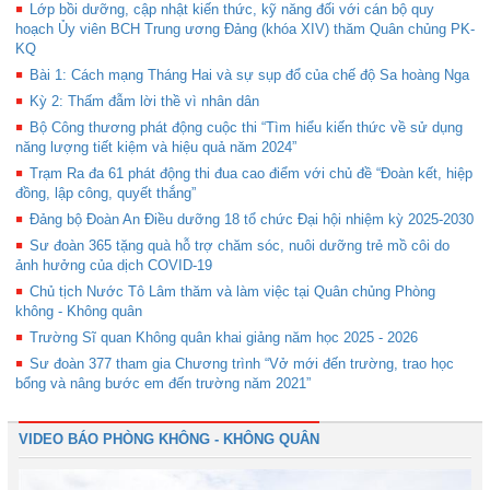
Lớp bồi dưỡng, cập nhật kiến thức, kỹ năng đối với cán bộ quy
hoạch Ủy viên BCH Trung ương Đảng (khóa XIV) thăm Quân chủng PK-
KQ
Bài 1: Cách mạng Tháng Hai và sự sụp đổ của chế độ Sa hoàng Nga
Kỳ 2: Thấm đẫm lời thề vì nhân dân
Bộ Công thương phát động cuộc thi “Tìm hiểu kiến thức về sử dụng
năng lượng tiết kiệm và hiệu quả năm 2024”
Trạm Ra đa 61 phát động thi đua cao điểm với chủ đề “Đoàn kết, hiệp
đồng, lập công, quyết thắng”
Đảng bộ Đoàn An Điều dưỡng 18 tổ chức Đại hội nhiệm kỳ 2025-2030
Sư đoàn 365 tặng quà hỗ trợ chăm sóc, nuôi dưỡng trẻ mồ côi do
ảnh hưởng của dịch COVID-19
Chủ tịch Nước Tô Lâm thăm và làm việc tại Quân chủng Phòng
không - Không quân
Trường Sĩ quan Không quân khai giảng năm học 2025 - 2026
Sư đoàn 377 tham gia Chương trình “Vở mới đến trường, trao học
bổng và nâng bước em đến trường năm 2021”
VIDEO BÁO PHÒNG KHÔNG - KHÔNG QUÂN