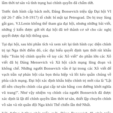
lâm thời tư sản và tình trạng hai chính quyền đã chấm dứt.
Trước tình hình cấp bách mới, Đảng Bonsevich triệu tập Đại hội VI
(từ 26-7 đến 3-8-1917) tổ chức bí mật tại Petrograd. Do bị truy lùng
gắt gao, V.I.Lenin không thể tham gia đại hội, nhưng những bài viết,
những ý kiến được gửi tới đại hội đã trở thành cơ sở cho các nghị
quyết được đại hội thông qua.
Tại đại hội, sau khi phân tích và xem xét lại tình hình cục diện chính
trị tại Nga thời điểm đó, các đại biểu quyết định tạm thời rút khẩu
hiệu ''Toàn bộ chính quyền về tay các Xô viết'' do phần lớn các Xô
viết đã bị Đảng Mensevich và Xã hội cách mạng lũng đoạn và
không chế. Những người Bonsevich vẫn ở lại trong các Xô viết để
vạch trần sự phản bội của bọn thỏa hiệp và lôi kéo quần chúng về
phía cách mạng. Đại hội xác định khẩu hiệu chính trị mới của là ''Lật
đổ nền chuyên chính của giai cấp tư sản bằng con đường khởi nghĩa
vũ trang!''. Như vậy nhiệm vụ chính của người Bonsevich đã được
xác định là lật đổ chính quyền lâm thời tư sản, thiết lập chuyên chính
vô sản và rút quân đội Nga khỏi Thế chiến lần thứ Nhất.