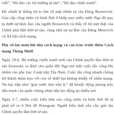
viết”, “Đả đảo các bộ trưởng tư sản”, “Đả đảo chiến tranh”.
Đó chính là thắng lợi to lớn về mặt chính trị của Đảng Bonsevich.
Giai cấp công nhân và binh lính ở khắp mọi miền nước Nga đã quy
tụ dưới sự lãnh đạo của người Bonsevich và thấy rõ bộ mặt thật của
Chính phủ lâm thời tư sản, cũng như sự sai lầm của Đảng Mesevich
và Xã hội cách mạng.
Phá vỡ âm mưu thủ tiêu cách mạng và cao trào trước thềm Cách
mạng Tháng Mười
Ngày 18-6, Bộ trưởng chiến tranh mới của Chính quyền lâm thời tư
sản Kerensky ra lệnh cho quân đội Nga mở một cuộc tấn công lớn
nhằm vào phe trục ở mặt trận Tây-Nam. Cuộc tấn công nhanh chóng
trở thành thảm họa với con số thiệt hại khủng khiếp về nhân mạng.
Tin bại trận như “giọt nước làm tràn ly” đã khuấy động phong trào
đấu tranh của quân chúng nhân dân lao động tại nhiều nơi.
Ngày 3-7, nhiều cuộc biểu tình của công nhân và binh lính đã tự
phát nổ ra ở Thủ đô Petrograd. Người biểu tình yêu cầu giải tán
Chính quyền lâm thời tư sản.