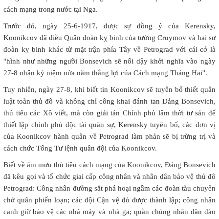
cách mạng trong nước tại Nga.
Trước đó, ngày 25-6-1917, được sự đồng ý của Kerensky,
Koonikcov đã điều Quân đoàn kỵ binh của tướng Cruymov và hai sư
đoàn kỵ binh khác từ mặt trận phía Tây về Petrograd với cái cớ là
''hình như những người Bonsevich sẽ nổi dậy khởi nghĩa vào ngày
27-8 nhân kỷ niệm nửa năm thắng lợi của Cách mạng Tháng Hai''.
Tuy nhiên, ngày 27-8, khi biết tin Koonikcov sẽ tuyên bố thiết quân
luật toàn thủ đô và không chỉ công khai đánh tan Đảng Bonsevich,
thủ tiêu các Xô viết, mà còn giải tán Chính phủ lâm thời tư sản để
thiết lập chính phủ độc tài quân sự, Kerensky tuyên bố, các đơn vị
của Koonikcov hành quân về Petrograd làm phản sẽ bị trừng trị và
cách chức Tổng Tư lệnh quân đội của Koonikcov.
Biết về âm mưu thủ tiêu cách mạng của Koonikcov, Đảng Bonsevich
đã kêu gọi và tổ chức giai cấp công nhân và nhân dân bảo vệ thủ đô
Petrograd: Công nhân đường sắt phá hoại ngầm các đoàn tàu chuyên
chở quân phiến loạn; các đội Cận vệ đỏ được thành lập; công nhân
canh giữ bảo vệ các nhà máy và nhà ga; quần chúng nhân dân đào