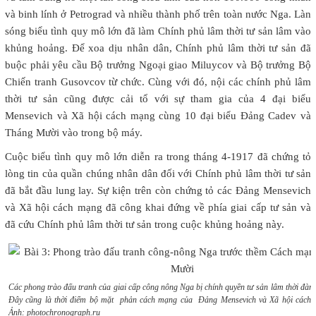
và binh lính ở Petrograd và nhiều thành phố trên toàn nước Nga. Làn
sóng biểu tình quy mô lớn đã làm Chính phủ lâm thời tư sản lâm vào
khủng hoảng. Để xoa dịu nhân dân, Chính phủ lâm thời tư sản đã
buộc phải yêu cầu Bộ trưởng Ngoại giao Miluycov và Bộ trưởng Bộ
Chiến tranh Gusovcov từ chức. Cùng với đó, nội các chính phủ lâm
thời tư sản cũng được cải tổ với sự tham gia của 4 đại biểu
Mensevich và Xã hội cách mạng cùng 10 đại biểu Đảng Cadev và
Tháng Mười vào trong bộ máy.
Cuộc biểu tình quy mô lớn diễn ra trong tháng 4-1917 đã chứng tỏ
lòng tin của quần chúng nhân dân đối với Chính phủ lâm thời tư sản
đã bắt đầu lung lay. Sự kiện trên còn chứng tỏ các Đảng Mensevich
và Xã hội cách mạng đã công khai đứng về phía giai cấp tư sản và
đã cứu Chính phủ lâm thời tư sản trong cuộc khủng hoảng này.
Các phong trào đấu tranh của giai cấp công nông Nga bị chính quyền tư sản lâm thời đàn á
Đây cũng là thời điểm bộ mặt phản cách mạng của Đảng Mensevich và Xã hội cách 
Ảnh: photochronograph.ru